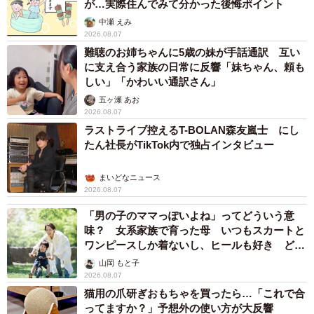
が…実際住んでみて分かった後悔ポイント
中瀬 えみ
2026.08.07
難聴のお姉ちゃんに5歳の妹が手話通訳 互い
に支え合う家族の日常に反響「妹ちゃん、頼も
しい」「かわいい通訳さん」
五ヶ瀬 あお
2026.08.07
ラストライブ控えるT-BOLAN森友嵐士 にし
たん社長がTikTok内で独占インタビュー
まいどなニュース
2026.08.07
「男の子のママっぽいよね」ってどういう意
味？ 女系家族で育った母 いつもスカートと
ワンピースしか着ないし、ヒールも好き どの
へんが…
山岡 もと子
2026.08.07
猫用の爪研ぎおもちゃを買ったら…「これで合
ってますか？」予想外の使い方が大反響