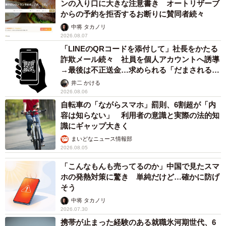
ンの入り口に大きな注意書き オートリザーブ
からの予約を拒否するお断りに賛同者続々
中将 タカノリ
2026.08.07
「LINEのQRコードを添付して」社長をかたる
詐欺メール続々 社員を個人アカウントへ誘導
→最後は不正送金…求められる「だまされる前
提」の対策
井二 かける
2026.08.06
自転車の「ながらスマホ」罰則、6割超が「内
容は知らない」 利用者の意識と実際の法的知
識にギャップ大きく
まいどなニュース情報部
2026.08.05
「こんなもんも売ってるのか」中国で見たスマ
ホの発熱対策に驚き 単純だけど…確かに防げ
そう
中将 タカノリ
2026.07.30
携帯が止まった経験のある就職氷河期世代、6