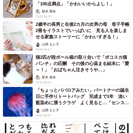
「100点満点」「かわいいからよし！」
梨木 香奈
2026.08.07
2歳半の長男と生後2カ月の次男の母 母子手帳
2冊をイラストでいっぱいに 見る人を楽しま
せる家族ストーリーに「かわいすぎる！」
山岡 もと子
2026.08.07
猫2匹が段ボール箱の取り合いで「ポコスカ猫
パンチ」の応酬 その後の心温まる結末に「愛
～！」「おばちゃん泣きそうや…」
梨木 香奈
2026.08.07
「ちょっとババロアみたい」パートナーの誕生
日に手作りトートバッグ 完成まで1年 淡い
藍染めに漂うクラゲ よく見ると…「センスす
ごい」
山岡 もと子
2026.08.07