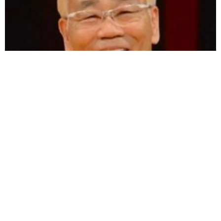
愛車は総走行距離17万キロのホンダレジェンド 「どなたか欲
しい方が居たら」 大御所漫才師が譲渡の意向
まいどなトピック
2026.08.06
【漫画】「高い家賃を払えるのに、まだ欲し
い？」高級レジデンスの七夕飾り、書かれた願
い事にびっくり 人の欲には終わりがないのか
松波 穂乃圭
2026.08.06
大河出演の39歳俳優 真夏の海で赤銅色の肉体