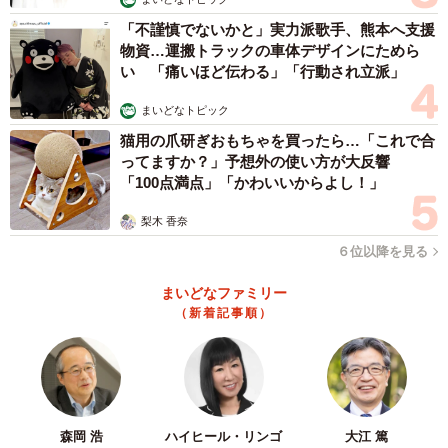
「不謹慎でないかと」実力派歌手、熊本へ支援
物資…運搬トラックの車体デザインにためら
い 「痛いほど伝わる」「行動され立派」
まいどなトピック
猫用の爪研ぎおもちゃを買ったら…「これで合
ってますか？」予想外の使い方が大反響
「100点満点」「かわいいからよし！」
梨木 香奈
６位以降を見る
まいどなファミリー
（新着記事順）
森岡 浩
ハイヒール・リンゴ
大江 篤