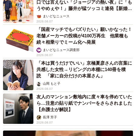
口では言えない「ジョージアの熱い夜」に「も
うやめぇや！」藤井が猛ツッコミ連発【新婚さ
ん】
まいどなニュース
2026.08.07
「国産マッチでもバズりたい」願いかなった！
老舗メーカーの投稿が4100万再生 他業種も
続々相乗りでミーム化へ発展
まいどなニュース調査部
2026.08.07
「本は買うだけでいい」京極夏彦さんの言葉に
共感した女性→リビングの本棚に140冊を積
読 「家に自分だけの本屋さん」
山岡 もと子
2026.08.07
友人のマンション敷地内に度々車を停めていた
ら…注意の貼り紙でナンバーをさらされました
【弁護士が解説】
長澤 芳子
2026.08.07