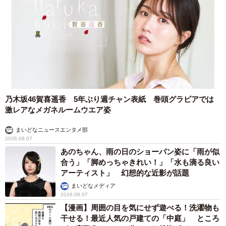
乃木坂46賀喜遥香 5年ぶり週チャン表紙 巻頭グラビアでは
激レアなメガネルームウエア姿
まいどなニュースエンタメ部
2026.08.07
あのちゃん、雨の日のショーパン姿に「雨が似
合う」「脚めっちゃきれい！」「水も滴る良い
アーティスト」 幻想的な近影が話題
まいどなメディア
2026.08.07
【漫画】周囲の目を気にせず遊べる！洗濯物も
干せる！最近人気の戸建ての「中庭」 ところ