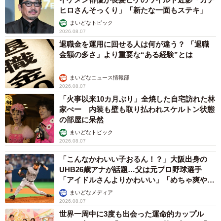
ヒロさんそっくり」「新たな一面もステキ」
まいどなトピック
2026.08.07
退職金を運用に回せる人は何が違う？ 「退職
金額の多さ」より重要な“ある経験”とは
まいどなニュース情報部
2026.08.07
「火事以来10カ月ぶり」全焼した自宅訪れた林
家ぺー 内装も壁も取り払われスケルトン状態
の部屋に呆然
まいどなトピック
2026.08.07
「こんなかわいい子おるん！？」大阪出身の
UHB26歳アナが話題…父は元プロ野球選手
「アイドルさんよりかわいい」「めちゃ爽や
か」
まいどなメディア
2026.08.07
世界一周中に3度も出会った運命的カップル