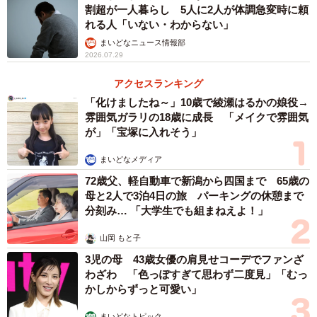
割超が一人暮らし 5人に2人が体調急変時に頼
れる人「いない・わからない」
まいどなニュース情報部
2026.07.29
アクセスランキング
「化けましたね～」10歳で綾瀬はるかの娘役→
雰囲気ガラリの18歳に成長 「メイクで雰囲気
が」「宝塚に入れそう」
まいどなメディア
72歳父、軽自動車で新潟から四国まで 65歳の
母と2人で3泊4日の旅 パーキングの休憩まで
分刻み… 「大学生でも組まねえよ！」
山岡 もと子
3児の母 43歳女優の肩見せコーデでファンざ
わざわ 「色っぽすぎて思わず二度見」「むっ
かしからずっと可愛い」
まいどなトピック