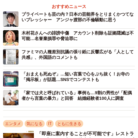
おすすめニュース
プライベートも芸の内？日本の芸能界をとりまくかつてな
いプレッシャー アンジャ渡部の不倫騒動に思う
木村花さんへの誹謗中傷 アカウント削除も証拠隠滅は不
可能…名誉棄損罪や脅迫罪に
ファミマの人種差別抗議の張り紙に反響広がる「人として
共感」、外国語のコメントも
「おまえも死ぬぞ」…短い言葉で心をぶち抜く！お寺の
「掲示板」が話題…SNSでコンテストも
「家では犬と呼ばれている」事例も…9割の男性が「配偶
者から言葉の暴力」と回答 結婚経験者100人に調査
エンタメ
気になる
IT
ともに生きる
「即座に案内することが不可能です」レストラ