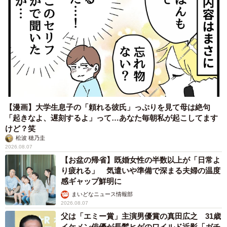
【漫画】大学生息子の「頼れる彼氏」っぷりを見て母は絶句
「起きなよ、遅刻するよ」って…あなた毎朝私が起こしてます
けど？笑
松波 穂乃圭
2026.08.07
【お盆の帰省】既婚女性の半数以上が「日常よ
り疲れる」 気遣いや準備で深まる夫婦の温度
感ギャップ鮮明に
まいどなニュース情報部
2026.08.07
父は「エミー賞」主演男優賞の真田広之 31歳
イケメン俳優が長髪ヒゲのワイルド近影「ガチ