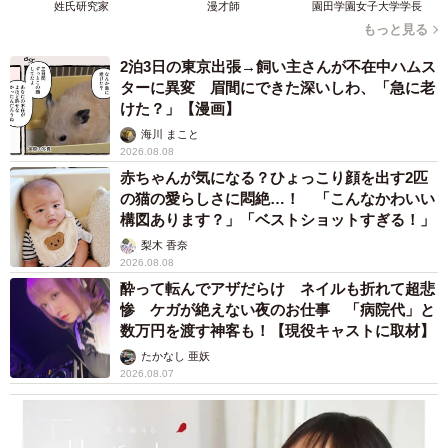
姓氏研究家
漫才師
園田学園女子大学学長
もっと見る
2泊3日の東京出張→飼い主さんが不在中ハムス
ターに異変 眉間にできた深いしわ、「急に老
けた？」【漫画】
海川 まこと
2026.08.08
赤ちゃんが気になる？ひょっこり顔を出す2匹
の猫の愛らしさに悶絶…！ 「こんなかわいい
構図あります？」「ベストショットすぎる！」
梨木 香奈
2026.08.08
酔って転んでアザだらけ ネイルも折れて超悲
惨 ケガが絶えない夜のお仕事 「病院代」と
数万円を渡す神客も！【現役キャストに取材】
たかなし 亜妖
2026.08.07