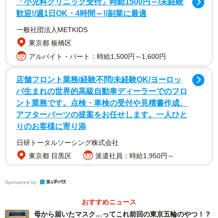
「小児科クリニック受付」時給1500円～/未経験
歓迎!/週1日OK・4時間～!/副業に最適
おばあちゃんからマスクが届いたので早速付けてみました
😷
一般社団法人METKIDS
東京都 板橋区
感想は前が見えません😶
pic.twitter.com/TWGGxF6J0c
アルバイト・パート：時給1,500円～1,600円
店舗フロント業務/経験不問/未経験OK/ヨーロッ
— 三浦萌夏 (@moeka_zaurusu)
May 28, 2020
パ生まれの世界的高級自動車ディーラーでのフロ
「私が学童保育で先生として働いているのを知ってい
ント業務です。点検・車検の受付や見積書作成、
て、コロナの影響で毎日マスクを使わないといけないの
アフターパーツの提案をお任せします。一人ひと
で、気を使って作ってくれたのだと思います」と三浦さ
りのお客様に寄り添
ん。「おばあちゃんは、料理も美味しいし、なんでも出来
日研トータルソーシング株式会社
て自分自身にも私にもしっかりとしている人」といい、同
東京都 目黒区
派遣社員：時給1,950円～
じ県内に住んでいるので月に２～３回は会うそうですが、
三浦さんが忙しいのをおもんぱかってか、サイズの問い合
Sponsored by
わせや連絡はなく、郵便で自宅に突然届いたそうです。
おすすめニュース
母から届いたマスク…ってこれ前回の東京五輪のやつ！？