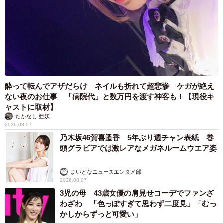
酔って転んでアザだらけ ネイルも折れて超悲惨 ケガが絶え
ない夜のお仕事 「病院代」と数万円を渡す神客も！【現役キ
ャストに取材】
たかなし 亜妖
2026.08.07
乃木坂46賀喜遥香 5年ぶり週チャン表紙 巻
頭グラビアでは激レアなメガネルームウエア姿
まいどなニュースエンタメ部
2026.08.07
3児の母 43歳女優の肩見せコーデでファンざ
わざわ 「色っぽすぎて思わず二度見」「むっ
かしからずっと可愛い」