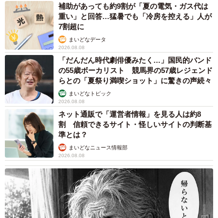
補助があっても約9割が「夏の電気・ガス代は
重い」と回答…猛暑でも「冷房を控える」人が
7割超に
まいどなデータ
2026.08.08
「だんだん時代劇俳優みたく…」国民的バンド
の55歳ボーカリスト 競馬界の57歳レジェンド
らとの「夏祭り満喫ショット」に驚きの声続々
まいどなトピック
2026.08.08
ネット通販で「運営者情報」を見る人は約8
割 信頼できるサイト・怪しいサイトの判断基
準とは？
まいどなニュース情報部
2026.08.08