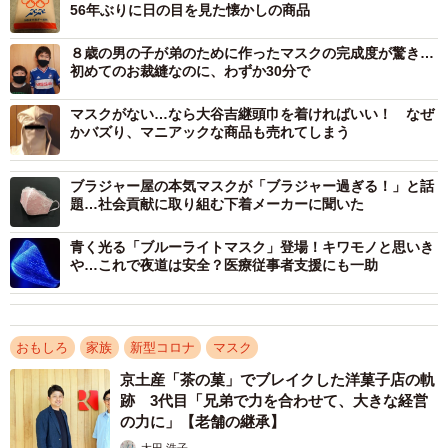
56年ぶりに日の目を見た懐かしの商品
８歳の男の子が弟のために作ったマスクの完成度が驚き…
初めてのお裁縫なのに、わずか30分で
マスクがない…なら大谷吉継頭巾を着ければいい！ なぜ
かバズり、マニアックな商品も売れてしまう
ブラジャー屋の本気マスクが「ブラジャー過ぎる！」と話
題…社会貢献に取り組む下着メーカーに聞いた
青く光る「ブルーライトマスク」登場！キワモノと思いき
や…これで夜道は安全？医療従事者支援にも一助
おもしろ
家族
新型コロナ
マスク
京土産「茶の菓」でブレイクした洋菓子店の軌
2/2
跡 3代目「兄弟で力を合わせて、大きな経営
の力に」【老舗の継承】
おばあちゃんからの手紙。字もお上手で、お人柄がにじみ出ているよう
太田 浩子