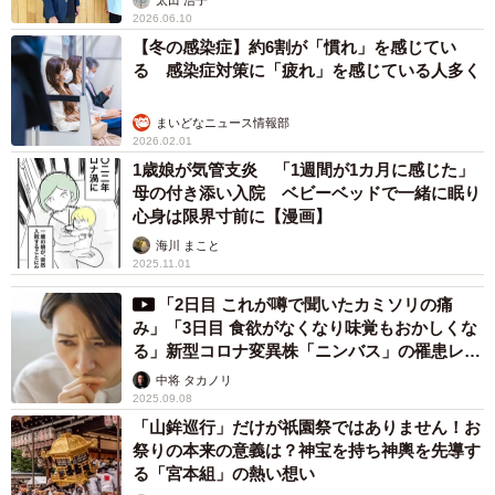
（提供）
2026.06.10
【冬の感染症】約6割が「慣れ」を感じてい
ちなみに、顔面マスクの写真ですが「おばあちゃんはス
る 感染症対策に「疲れ」を感じている人多く
マホを持っていないので、写真は送っていません」とのこ
と。代わりに電話で「大きすぎて目まで隠れた」と伝えた
まいどなニュース情報部
2026.02.01
ところ「あら？そお？大きかった？ でも、普通のマスク
1歳娘が気管支炎 「1週間が1カ月に感じた」
よりもしっかり予防出来るから良いじゃない？」と笑いな
母の付き添い入院 ベビーベッドで一緒に眠り
がら話していたそうです。
心身は限界寸前に【漫画】
海川 まこと
多くの共感を呼んだことに「本当に、おばあちゃんの愛
2025.11.01
情の大きさがマスクにも表れちゃったんだなと思いました
「2日目 これが噂で聞いたカミソリの痛
（笑）」と三浦さん。「今回のことも、いつも普段も、感
み」「3日目 食欲がなくなり味覚もおかしくな
る」新型コロナ変異株「ニンバス」の罹患レポ
謝の気持ちでいっぱいです」
ートが話題
中将 タカノリ
2025.09.08
「山鉾巡行」だけが祇園祭ではありません！お
祭りの本来の意義は？神宝を持ち神輿を先導す
る「宮本組」の熱い想い