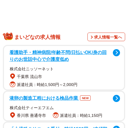
千葉県に住む三浦萌夏（@moeka_zaurusu）さん。今月
まいどなの求人情報
求人情報一覧へ
28日に、離れて暮らす祖母から届いた荷物を開けてみる
と、そこに入っていたのは白地に水色の星柄の手作りマス
看護助手・精神病院/年齢不問/日払いOK/身の回
ク。「マスク作ってみました。あまり上手には出来ません
りのお世話中心で介護度低め
でしたが 良かったら使って下さい」という手紙も添えら
株式会社ニッソーネット
れていました。
千葉県 流山市
派遣社員：時給1,500円～2,000円
が、実際着けてみると鼻からあごどころか、目からあご
まで覆うほど！思わず「感想は、前が見えません」とツイ
液卵の製造工程における検品作業
NEW
ートしたところ、「顔面マスク」「おばあちゃんの愛の大
株式会社ティーエフエム
きさ」「おばあちゃん可愛い」と感動（？）の声が続々と
香川県 善通寺市
派遣社員：時給1,150円
寄せられました。