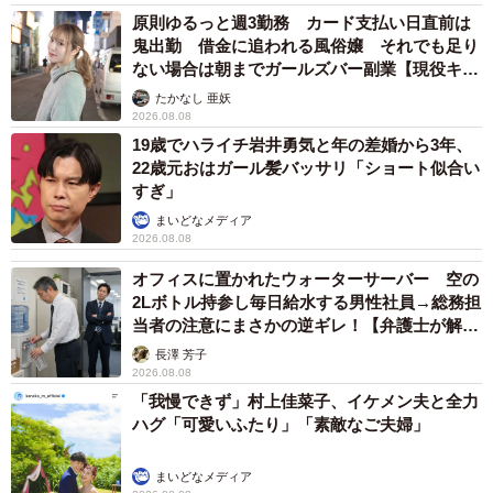
原則ゆるっと週3勤務 カード支払い日直前は
鬼出勤 借金に追われる風俗嬢 それでも足り
ない場合は朝までガールズバー副業【現役キャ
ストに取材】
たかなし 亜妖
2026.08.08
19歳でハライチ岩井勇気と年の差婚から3年、
22歳元おはガール髪バッサリ「ショート似合い
すぎ」
まいどなメディア
2026.08.08
オフィスに置かれたウォーターサーバー 空の
2Lボトル持参し毎日給水する男性社員→総務担
当者の注意にまさかの逆ギレ！【弁護士が解
説】
長澤 芳子
2026.08.08
「我慢できず」村上佳菜子、イケメン夫と全力
ハグ「可愛いふたり」「素敵なご夫婦」
まいどなメディア