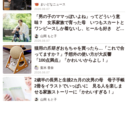
まいどなニュース
2026.08.07
「男の子のママっぽいよね」ってどういう意
味？ 女系家族で育った母 いつもスカートと
ワンピースしか着ないし、ヒールも好き どの
へんが…
山岡 もと子
2026.08.07
猫用の爪研ぎおもちゃを買ったら…「これで合
ってますか？」予想外の使い方が大反響
「100点満点」「かわいいからよし！」
梨木 香奈
2026.08.07
2歳半の長男と生後2カ月の次男の母 母子手帳
2冊をイラストでいっぱいに 見る人を楽しま
せる家族ストーリーに「かわいすぎる！」
山岡 もと子
2026.08.07