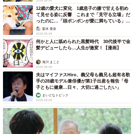
2026.08.08
12歳の愛犬に変化 1歳息子の膝で甘える初め
て見せる姿に反響 これまで「見守る立場」だ
ったのに…「頭ポンポンが愛に満ちている」
「尊…」
梨木 香奈
2026.08.08
何かと人に舐められた黒髪時代 30代後半で金
髪デビューしたら…人生が激変！【漫画】
海川 まこと
2026.08.08
夫はマイファスHiro、義父母も義兄も超有名歌
手の28歳モデル兼俳優が第1子出産を報告「母
子ともに健康…日々、大切に過ごしたい」
まいどなトピック
2026.08.08