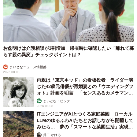
お盆明けは介護相談が3割増加 帰省時に確認したい「離れて暮
らす親の異変」チェックポイントは？
まいどなニュース情報部
2026.08.08
両親は「東京キッド」の看板役者 ライダー演
じた42歳元俳優が再婚妻との「ウエディングフ
ォト」計画を明言 「センスあるカメラマン求
む」
まいどなトピック
2026.08.08
ITエンジニアがAIとつくる家庭菜園 ローカル
LLMのゆるふわAIたちとお話しながら開墾して
みたら… 夢の「スマートな菜園生活」実現な
るか
井二 かける