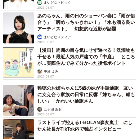
まいどなトピック
2026.08.07
あのちゃん、雨の日のショーパン姿に「雨が似
合う」「脚めっちゃきれい！」「水も滴る良い
アーティスト」 幻想的な近影が話題
まいどなメディア
2026.08.07
【漫画】周囲の目を気にせず遊べる！洗濯物も
干せる！最近人気の戸建ての「中庭」 ところ
が…実際住んでみて分かった後悔ポイント
中瀬 えみ
2026.08.07
難聴のお姉ちゃんに5歳の妹が手話通訳 互い
に支え合う家族の日常に反響「妹ちゃん、頼も
しい」「かわいい通訳さん」
五ヶ瀬 あお
2026.08.07
ラストライブ控えるT-BOLAN森友嵐士 にし
たん社長がTikTok内で独占インタビュー