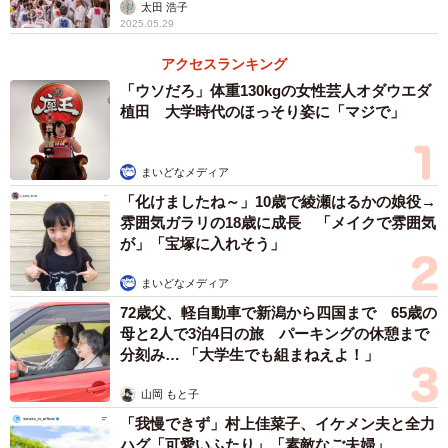
太田 浩子
2025.05.29
アクセスランキング
「ウソだろ」体重130kgの女性芸人オダウエダ
植田 大学時代のほっそり姿に「マジで」
まいどなメディア
「化けましたね～」10歳で綾瀬はるかの娘役→
雰囲気ガラリの18歳に成長 「メイクで雰囲気
が」「宝塚に入れそう」
まいどなメディア
72歳父、軽自動車で新潟から四国まで 65歳の
母と2人で3泊4日の旅 パーキングの休憩まで
分刻み… 「大学生でも組まねえよ！」
山岡 もと子
「我慢できず」村上佳菜子、イケメン夫と全力
ハグ「可愛いふたり」「素敵なご夫婦」