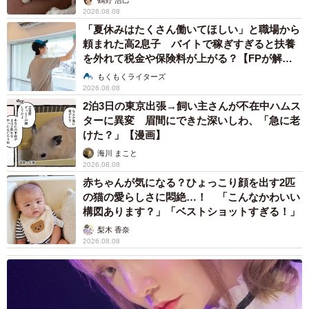
2026.08.08
「夏休みはたくさん働いてほしい」と職場から
頼まれた高2息子 バイトで稼ぎすぎると扶養
を外れて税金や保険料が上がる？【FPが解
説】
もくもくライターズ
2026.08.08
2泊3日の東京出張→飼い主さんが不在中ハムス
ターに異変 眉間にできた深いしわ、「急に老
けた？」【漫画】
海川 まこと
2026.08.08
赤ちゃんが気になる？ひょっこり顔を出す2匹
の猫の愛らしさに悶絶…！ 「こんなかわいい
構図あります？」「ベストショットすぎる！」
梨木 香奈
2026.08.08