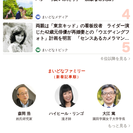
まいどなメディア
両親は「東京キッド」の看板役者 ライダー演
じた42歳元俳優が再婚妻との「ウエディングフ
ォト」計画を明言 「センスあるカメラマン求
む」
まいどなトピック
６位以降を見る
まいどなファミリー
（新着記事順）
森岡 浩
ハイヒール・リンゴ
大江 篤
姓氏研究家
漫才師
園田学園女子大学学長
もっと見る