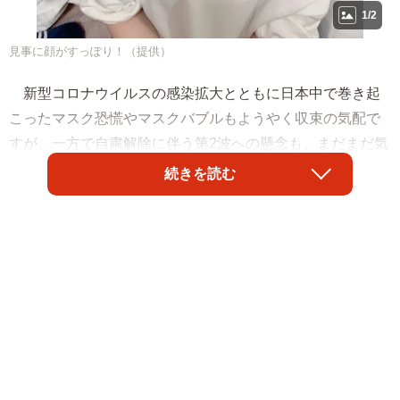
1/2
見事に顔がすっぽり！（提供）
新型コロナウイルスの感染拡大とともに日本中で巻き起
こったマスク恐慌やマスクバブルもようやく収束の気配で
すが、一方で自粛解除に伴う第2波への懸念も。まだまだ気
が抜けない中、学童指導員をしている女性の元に、おばあ
続きを読む
ちゃんから届いたのは大きさも愛情も“特大”の手作りマスク
でした。