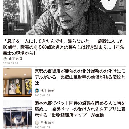
「息子を一人にしてきたんです、帰らないと」 施設に入った
90歳母、障害のある60歳次男との暮らしは行き詰まり…【司法
書士の現場から】
山下 静香
2026.08.08
京都の百貨店が開催のお化け屋敷のお化けにモ
デルがいる 比叡山延暦寺の僧侶が語る伝説と
は
浅井 佳穂
2026.08.08
熊本地震でペット同伴の避難を諦める人に胸を
痛め… 被災ペットの受け入れ先をアプリに表
示する「動物避難所マップ」が始動
平藤 清刀
2026.08.08