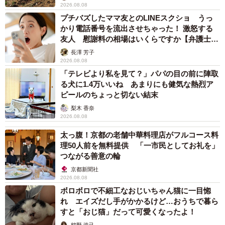
2026.08.08
プチバズしたママ友とのLINEスクショ うっ
かり電話番号を流出させちゃった！ 激怒する
友人 慰謝料の相場はいくらですか【弁護士が
解説】
長澤 芳子
2026.08.08
「テレビより私を見て？」パパの目の前に陣取
る犬に1.4万いいね あまりにも健気な熱烈ア
ピールのちょっと切ない結末
梨木 香奈
2026.08.08
太っ腹！京都の老舗中華料理店がフルコース料
理50人前を無料提供 「一市民としてお礼を」
つながる善意の輪
京都新聞社
2026.08.08
ボロボロで不細工なおじいちゃん猫に一目惚
れ エイズだし手がかかるけど…おうちで暮ら
すと「おじ猫」だって可愛くなったよ！
鶴野 浩己