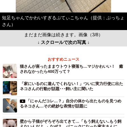
短足ちゃんでかわいすぎるぷてぃこちゃん（提供：ぷっちょ
さん）
まだまだ画像は続きます。画像（3/8）
↓ スクロールで次の写真 ↓
おすすめニュース
猫さんが座ったままウトウト寝落ち…マジかわいい！ 癒
されなかったら400万って？
「家にいるのに遊んでくれない！」ついに実力行使に出た
ネコさんの行動が話題･･･飼い主に聞いた
「にゃんだコレ…？」自分の体から出たものを見つめ
るネコさん…その絶妙な表情が話題に
壁から子猫がぞろぞろ出てきて…「もう飼えない‥もう飼
えないんだよ‥」なぜ？ パニックになった家主さんに聞