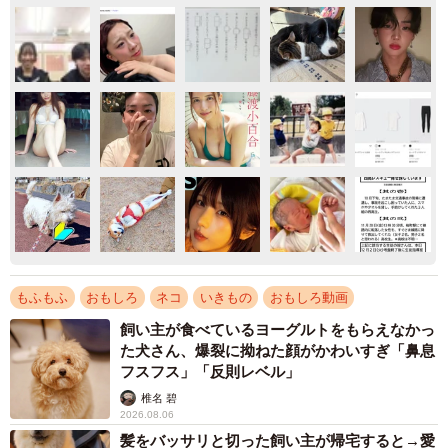
もふもふ
おもしろ
ネコ
いきもの
おもしろ動画
飼い主が食べているヨーグルトをもらえなかっ
た犬さん、爆裂に拗ねた顔がかわいすぎ「鼻息
フスフス」「反則レベル」
椎名 碧
2026.08.06
髪をバッサリと切った飼い主が帰宅すると→愛