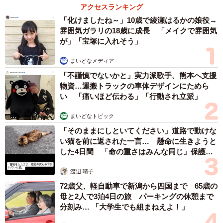
アクセスランキング
「化けましたね～」10歳で綾瀬はるかの娘役→
雰囲気ガラリの18歳に成長 「メイクで雰囲気
が」「宝塚に入れそう」
まいどなメディア
「不謹慎でないかと」実力派歌手、熊本へ支援
物資…運搬トラックの車体デザインにためら
い 「痛いほど伝わる」「行動され立派」
まいどなトピック
「そのままにしといてください」道路で動けな
い猫を前に返された一言… 懸命に生きようと
した4日間 「命の重さはみんな同じ」保護団
体代表の訴え
渡辺 晴子
72歳父、軽自動車で新潟から四国まで 65歳の
母と2人で3泊4日の旅 パーキングの休憩まで
分刻み… 「大学生でも組まねえよ！」