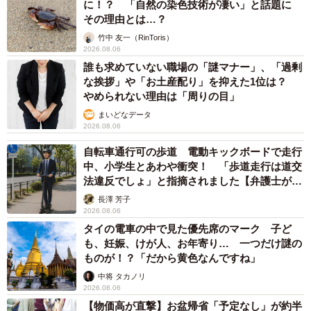
に！？ 「自然の染色技術が凄い」と話題に
その理由とは…？
竹中 友一（RinToris）
2026.08.06
誰も求めていない職場の「謎マナー」、「過剰
な挨拶」や「お土産配り」を抑えた1位は？
やめられない理由は「周りの目」
まいどなデータ
2026.08.06
自転車通行可の歩道 電動キックボードで走行
中、小学生とあわや衝突！ 「歩道走行は道交
法違反でしょ」と指摘されました【弁護士が解
説】
長澤 芳子
2026.08.06
タイの電車の中で見た優先席のマーク 子ど
も、妊娠、けが人、お年寄り… 一つだけ謎の
ものが！？「だから黄色なんですね」
中将 タカノリ
2026.08.06
【物価高が直撃】お盆帰省「予定なし」が約半