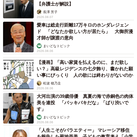
【弁護士が解説】
長澤 芳子
2026.08.07
愛車は総走行距離17万キロのホンダレジェン
ド 「どなたか欲しい方が居たら」 大御所漫
才師が譲渡の意向
まいどなトピック
2026.08.06
【漫画】「高い家賃を払えるのに、まだ欲し
い？」高級レジデンスの七夕飾り、書かれた願
い事にびっくり 人の欲には終わりがないのか
松波 穂乃圭
2026.08.06
大河出演の39歳俳優 真夏の海で赤銅色の肉体
美を連投 「バッキバキだな」「ばり渋いで
す」
まいどなトピック
2026.08.06
「人生こそがバラエティー」 マレーシア移住
を報告した菊地亜美 子どもの教育考え「小学