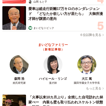
山岡 もと子
愛車は総走行距離17万キロのホンダレジェン
ド 「どなたか欲しい方が居たら」 大御所漫
才師が譲渡の意向
まいどなトピック
６位以降を見る
まいどなファミリー
（新着記事順）
森岡 浩
ハイヒール・リンゴ
大江 篤
姓氏研究家
漫才師
園田学園女子大学学長
もっと見る
「火事以来10カ月ぶり」全焼した自宅訪れた林
家ぺー 内装も壁も取り払われスケルトン状態