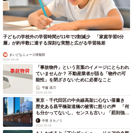
子どもの学校外の学習時間が11年で2割減少 「家庭学習0分
層」が約半数に達する深刻な実態と広がる学習格差
まいどなニュース情報部
2026.08.06
「事故物件」という言葉のイメージにとらわれ
ていませんか？ 不動産業者が語る「物件の可
能性」を閉ざさないために必要なこと
平藤 清刀
2026.08.06
東京・千代田区の中央線高架に心ない落書き
歴史ある昌平橋架道橋の被害に怒りの声 「何
も分かってないし、センスも古い」「罰則強化
して」
中将 タカノリ
2026.08.06