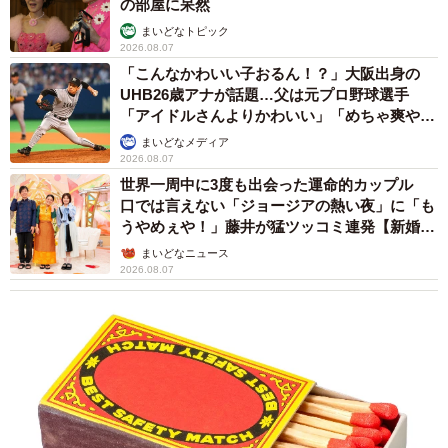
の部屋に呆然
まいどなトピック
2026.08.07
「こんなかわいい子おるん！？」大阪出身の
UHB26歳アナが話題…父は元プロ野球選手
「アイドルさんよりかわいい」「めちゃ爽や
か」
まいどなメディア
2026.08.07
世界一周中に3度も出会った運命的カップル
口では言えない「ジョージアの熱い夜」に「も
うやめぇや！」藤井が猛ツッコミ連発【新婚さ
ん】
まいどなニュース
2026.08.07