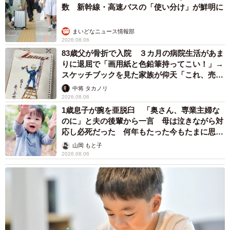
数 新幹線・高速バスの「使い分け」が鮮明に
まいどなニュース情報部
2026.08.06
83歳父が骨折で入院 ３カ月の病院生活があま
りに退屈で「画用紙と色鉛筆持ってこい！」→
スケッチブックを見た家族が仰天「これ、売れ
ますよ…」
中将 タカノリ
2026.08.06
1歳息子が腕を亜脱臼 「奥さん、専業主婦な
のに」と夫の後輩から一言 母は泣きながら対
応し必死だった 何年もたった今もたまに思い
出し…
山岡 もと子
2026.08.06