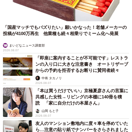
「国産マッチでもバズりたい」願いかなった！老舗メーカーの
投稿が4100万再生 他業種も続々相乗りでミーム化へ発展
まいどなニュース調査部
2026.08.07
「即座に案内することが不可能です」レストラ
ンの入り口に大きな注意書き オートリザーブ
からの予約を拒否するお断りに賛同者続々
中将 タカノリ
2026.08.07
「本は買うだけでいい」京極夏彦さんの言葉に
共感した女性→リビングの本棚に140冊を積
読 「家に自分だけの本屋さん」
山岡 もと子
2026.08.07
友人のマンション敷地内に度々車を停めていた
ら…注意の貼り紙でナンバーをさらされました