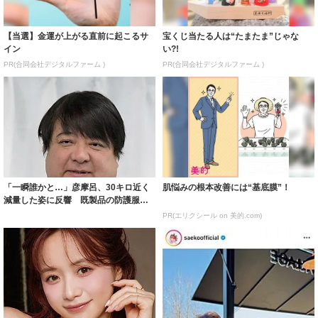
【当選】金運が上がる直前に起こるサ
宝くじ当たる人は“たまたま”じゃな
イン
い?!
PR(合同会社デジタルファーム )
PR(合同会社デジタルファーム )
「一瞬誰かと…」彦摩呂、30キロ近く
肌悩みの根本改善には“基底膜”！
減量した姿に反響 既製品の防護服が
着られると...
PR(エリクシール on 美的.com)