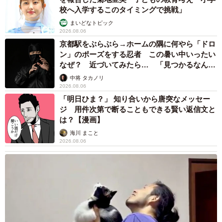
校へ入学するこのタイミングで挑戦」
まいどなトピック
2026.08.06
京都駅をぶらぶら→ホームの隅に何やら「ドロ
ン」のポーズをする忍者 この暑い中いったい
なぜ？ 近づいてみたら… 「見つかるなんて
未熟」
中将 タカノリ
2026.08.06
「明日ひま？」 知り合いから唐突なメッセー
ジ 用件次第で断ることもできる賢い返信文と
は？【漫画】
海川 まこと
2026.08.06