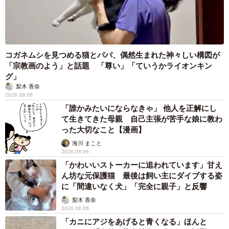
コガネムシを見つめる猫とパパ、偶然生まれた神々しい構図が
「宗教画のよう」と話題 「尊い」「ていうかライオンキン
グ」
梨木 香奈
2026.08.06
「誰かみたいにならなきゃ」 他人を正解にし
て生きてきた母親 自己主張が苦手な娘に教わ
った大切なこと【漫画】
海川 まこと
2026.08.06
「かわいいストーカーに追われています」甘え
ん坊な元保護猫 最後は飼い主にダイブする姿
に「間違いなく犬」「完全に親子」と反響
梨木 香奈
2026.08.06
「カニにアジをあげると青くなる」ほんと