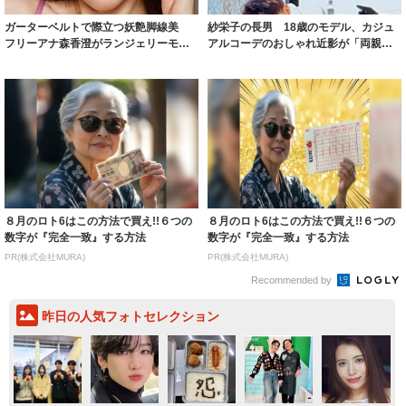
ガーターベルトで際立つ妖艶脚線美
紗栄子の長男 18歳のモデル、カジュ
フリーアナ森香澄がランジェリーモデ
アルコーデのおしゃれ近影が「両親の
ルに ｢PE...
いいとこ取...
８月のロト6はこの方法で買え!!６つの
８月のロト6はこの方法で買え!!６つの
数字が『完全一致』する方法
数字が『完全一致』する方法
PR(株式会社MURA)
PR(株式会社MURA)
Recommended by
昨日の人気フォトセレクション