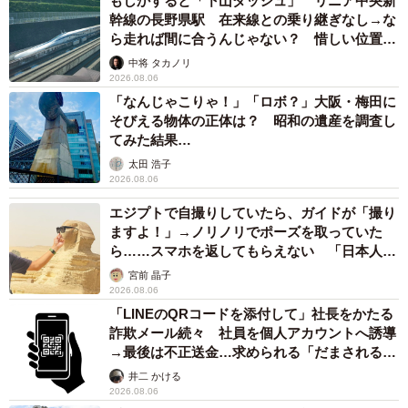
もしかすると「下山ダッシュ」 リニア中央新
幹線の長野県駅 在来線との乗り継ぎなし→な
ら走れば間に合うんじゃない？ 惜しい位置関
係が反響
中将 タカノリ
2026.08.06
「なんじゃこりゃ！」「ロボ？」大阪・梅田に
そびえる物体の正体は？ 昭和の遺産を調査し
てみた結果…
太田 浩子
2026.08.06
エジプトで自撮りしていたら、ガイドが「撮り
ますよ！」→ノリノリでポーズを取っていた
ら……スマホを返してもらえない 「日本人は
カモ代表かも」「私は6時間で3万円払った」
宮前 晶子
2026.08.06
「LINEのQRコードを添付して」社長をかたる
詐欺メール続々 社員を個人アカウントへ誘導
→最後は不正送金…求められる「だまされる前
提」の対策
井二 かける
2026.08.06