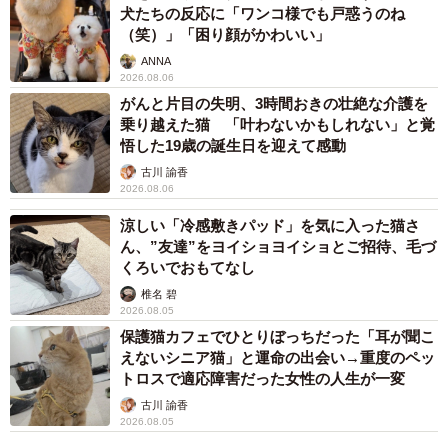
犬たちの反応に「ワンコ様でも戸惑うのね
（笑）」「困り顔がかわいい」
ANNA
2026.08.06
がんと片目の失明、3時間おきの壮絶な介護を
乗り越えた猫 「叶わないかもしれない」と覚
悟した19歳の誕生日を迎えて感動
古川 諭香
2026.08.06
涼しい「冷感敷きパッド」を気に入った猫さ
ん、”友達”をヨイショヨイショとご招待、毛づ
くろいでおもてなし
椎名 碧
2026.08.05
保護猫カフェでひとりぼっちだった「耳が聞こ
えないシニア猫」と運命の出会い→重度のペッ
トロスで適応障害だった女性の人生が一変
古川 諭香
2026.08.05