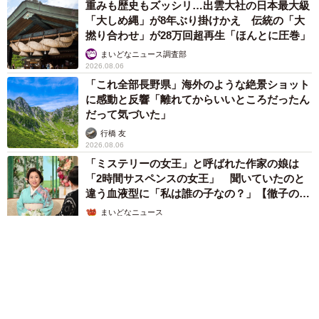
重みも歴史もズッシリ…出雲大社の日本最大級
「大しめ縄」が8年ぶり掛けかえ 伝統の「大
撚り合わせ」が28万回超再生「ほんとに圧巻」
まいどなニュース調査部
2026.08.06
「これ全部長野県」海外のような絶景ショット
に感動と反響「離れてからいいところだったん
だって気づいた」
行橋 友
2026.08.06
「ミステリーの女王」と呼ばれた作家の娘は
「2時間サスペンスの女王」 聞いていたのと
違う血液型に「私は誰の子なの？」【徹子の部
屋】
まいどなニュース
2026.08.06