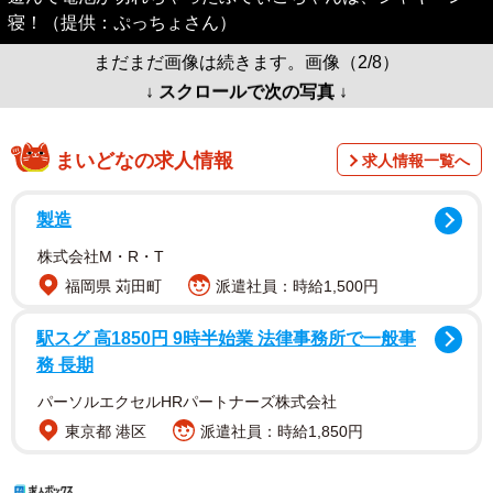
寝！（提供：ぷっちょさん）
まだまだ画像は続きます。画像（2/8）
↓ スクロールで次の写真 ↓
まいどなの求人情報
求人情報一覧へ
製造
株式会社M・R・T
福岡県 苅田町
派遣社員：時給1,500円
駅スグ 高1850円 9時半始業 法律事務所で一般事
務 長期
パーソルエクセルHRパートナーズ株式会社
東京都 港区
派遣社員：時給1,850円