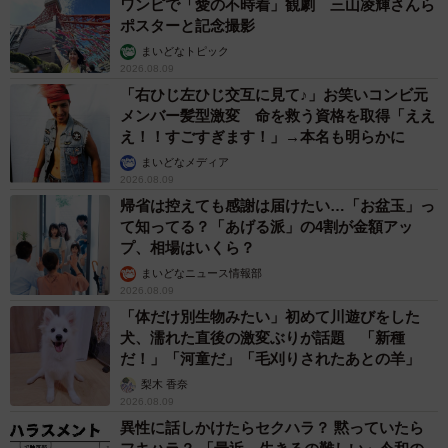
ワンピで「愛の不時着」観劇 三山凌輝さんら
ポスターと記念撮影
まいどなトピック
2026.08.09
「右ひじ左ひじ交互に見て♪」お笑いコンビ元
メンバー髪型激変 命を救う資格を取得「ええ
え！！すごすぎます！」→本名も明らかに
まいどなメディア
2026.08.09
帰省は控えても感謝は届けたい…「お盆玉」っ
て知ってる？「あげる派」の4割が金額アッ
プ、相場はいくら？
まいどなニュース情報部
2026.08.09
「体だけ別生物みたい」初めて川遊びをした
犬、濡れた直後の激変ぶりが話題 「新種
だ！」「河童だ」「毛刈りされたあとの羊」
梨木 香奈
2026.08.09
異性に話しかけたらセクハラ？ 黙っていたら