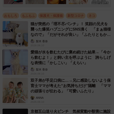
おもしろ
もふもふ
保護犬・保護猫
新型コロナ
ネコ
猫が突然の「理不尽パンチ」！ 笑顔の兄犬を
襲った爆笑ハプニングにSNS沸く 「まぁ猫様
なので」「だがそれが良い」「ふたりともかわ
いいね」
梨木 香奈
2026.08.10
愛猫が水を飲むたびに褒め続けた結果→「今か
ら飲むよ！」と飼い主を呼ぶように 誇らしげ
な表情に「かしこい」「えらい」
梨木 香奈
2026.08.10
双子弟が手足口病に…→兄に感染しないよう保
育士ママが考えた“お気持ちだけ”隔離 「ママ
の頑張りが伝わる」「可愛いふたり」
ANNA
2026.08.10
京都五山送り火ピンチ 気候変動や獣害に施設