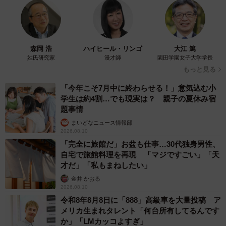
森岡 浩
ハイヒール・リンゴ
大江 篤
姓氏研究家
漫才師
園田学園女子大学学長
もっと見る
「今年こそ7月中に終わらせる！」意気込む小
学生は約4割…でも現実は？ 親子の夏休み宿
題事情
まいどなニュース情報部
2026.08.10
「完全に旅館だ」お盆も仕事…30代独身男性、
自宅で旅館料理を再現 「マジですごい」「天
才だ」「私もまねしたい」
金井 かおる
2026.08.10
令和8年8月8日に「888」高級車を大量投稿 ア
メリカ生まれタレント「何台所有してるんです
か」「LMカッコよすぎ」