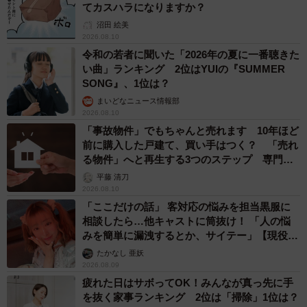
てカスハラになりますか？
沼田 絵美
2026.08.10
令和の若者に聞いた「2026年の夏に一番聴きた
い曲」ランキング 2位はYUIの『SUMMER
SONG』、1位は？
まいどなニュース情報部
2026.08.10
「事故物件」でもちゃんと売れます 10年ほど
前に購入した戸建て、買い手はつく？ 「売れ
る物件」へと再生する3つのステップ 専門家
が解説
平藤 清刀
2026.08.10
「ここだけの話」 客対応の悩みを担当黒服に
相談したら…他キャストに筒抜け！ 「人の悩
みを簡単に漏洩するとか、サイテー」【現役キ
ャストに取材】
たかなし 亜妖
2026.08.09
疲れた日はサボってOK！みんなが真っ先に手
を抜く家事ランキング 2位は「掃除」1位は？