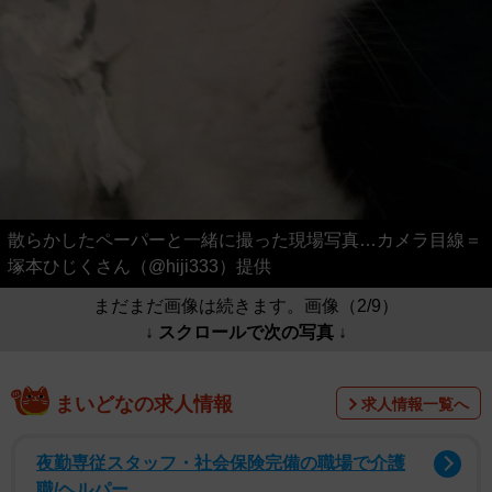
散らかしたペーパーと一緒に撮った現場写真…カメラ目線＝
塚本ひじくさん（@hiji333）提供
まだまだ画像は続きます。画像（2/9）
↓ スクロールで次の写真 ↓
まいどなの求人情報
求人情報一覧へ
夜勤専従スタッフ・社会保険完備の職場で介護
職/ヘルパー