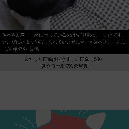
塚本さん談「一緒に写っているのは先住猫のふーすけです。
いまだにあまり仲良くなれていませんw」＝塚本ひじくさん
（@hiji333）提供
まだまだ画像は続きます。画像（6/9）
↓ スクロールで次の写真 ↓