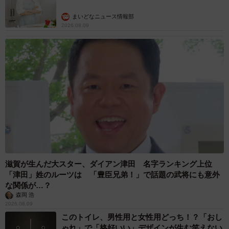
まいどなニュース情報部
2026.08.09
滋賀が生んだ大スター、ダイアン津田 名字ランキング上位
「津田」姓のルーツは 「豊臣兄弟！」で話題の武将にも意外
な関係が…？
森岡 浩
2026.08.09
このトイレ、男性用と女性用どっち！？「おし
ゃれ」で「格好いい」デザインが生む笑えない