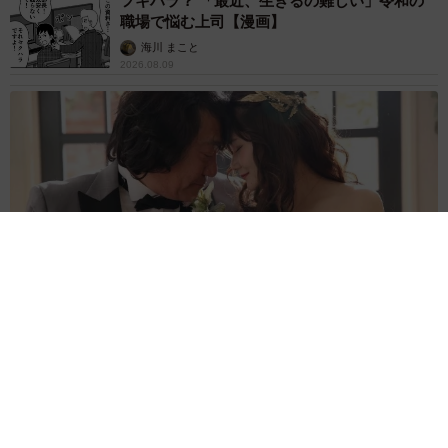
フキハラ？ 「最近、生きるの難しい」令和の
職場で悩む上司【漫画】
海川 まこと
2026.08.09
「この人しかいない」26歳差の“年の差婚”をした夫婦 出会い
は？反対する声はなかった？ 今の思いを聞いた
古川 諭香
2026.08.09
「お前さえいなければ金賞取れてた！」高校時