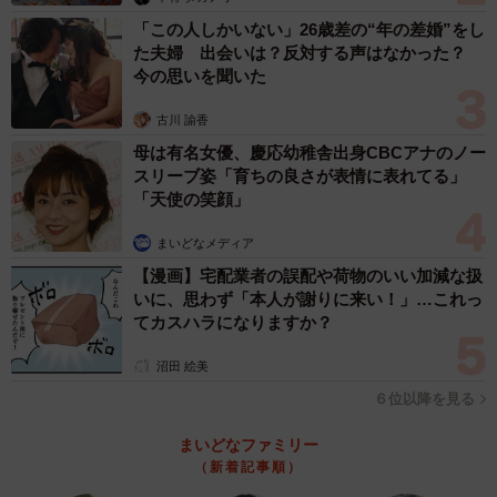
「この人しかいない」26歳差の“年の差婚”をし
た夫婦 出会いは？反対する声はなかった？
今の思いを聞いた
古川 諭香
母は有名女優、慶応幼稚舎出身CBCアナのノー
スリーブ姿「育ちの良さが表情に表れてる」
「天使の笑顔」
まいどなメディア
【漫画】宅配業者の誤配や荷物のいい加減な扱
いに、思わず「本人が謝りに来い！」…これっ
てカスハラになりますか？
沼田 絵美
６位以降を見る
まいどなファミリー
（新着記事順）