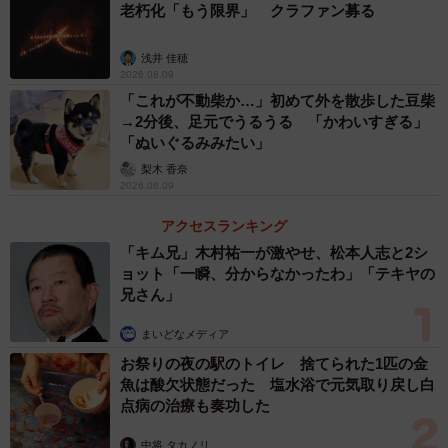
老朽化「もう限界」 クラファン募る
浅井 佳穂
2026.08.09
「これが不動柴か…」初めて外を散歩した豆柴
→2分後、足元でうるうる 「かわいすぎる」
「ぬいぐるみみたい」
梨木 香奈
2026.08.09
アクセスランキング
「キム兄」木村祐一が激やせ、松本人志と2シ
ョット「一瞬、分からなかったわ」「テキヤの
兄さん」
まいどなメディア
お祭りの夜の駅のトイレ 捨てられた1匹の金
魚は酸欠状態だった 塩水浴で元気取り戻し白
点病の治療も奏功した
中将 タカノリ