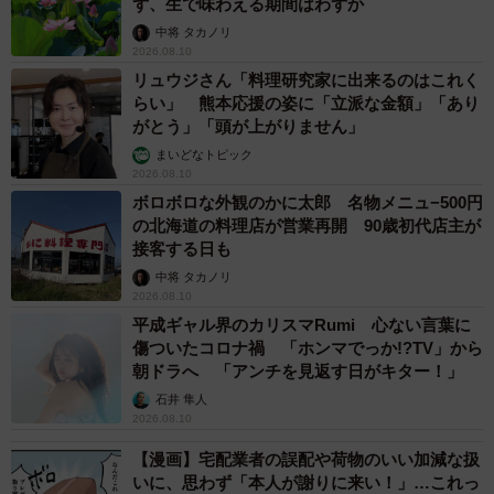
ず、生で味わえる期間はわずか
中将 タカノリ
2026.08.10
リュウジさん「料理研究家に出来るのはこれく
らい」 熊本応援の姿に「立派な金額」「あり
がとう」「頭が上がりません」
まいどなトピック
2026.08.10
ボロボロな外観のかに太郎 名物メニュ−500円
の北海道の料理店が営業再開 90歳初代店主が
接客する日も
中将 タカノリ
2026.08.10
平成ギャル界のカリスマRumi 心ない言葉に
傷ついたコロナ禍 「ホンマでっか!?TV」から
朝ドラへ 「アンチを見返す日がキター！」
石井 隼人
2026.08.10
【漫画】宅配業者の誤配や荷物のいい加減な扱
いに、思わず「本人が謝りに来い！」…これっ