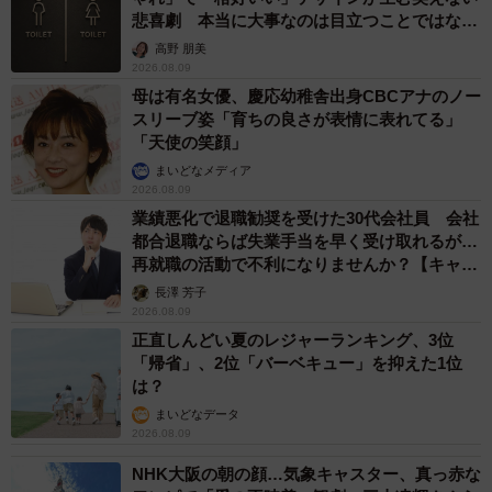
悲喜劇 本当に大事なのは目立つことではな
く…
高野 朋美
2026.08.09
母は有名女優、慶応幼稚舎出身CBCアナのノー
スリーブ姿「育ちの良さが表情に表れてる」
「天使の笑顔」
まいどなメディア
2026.08.09
業績悪化で退職勧奨を受けた30代会社員 会社
都合退職ならば失業手当を早く受け取れるが…
再就職の活動で不利になりませんか？【キャリ
アカウンセラーが解説】
長澤 芳子
2026.08.09
正直しんどい夏のレジャーランキング、3位
「帰省」、2位「バーベキュー」を抑えた1位
は？
まいどなデータ
2026.08.09
NHK大阪の朝の顔…気象キャスター、真っ赤な