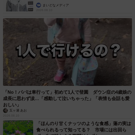
まいどなメディア
2026.08.10
「No！パパは車行って」初めて1人で登園 ダウン症の4歳娘の
成長に思わず涙…「感動して泣いちゃった」「表情も会話も愛
おしい」
五ヶ瀬 あお
2026.08.10
「ほんのり甘くナッツのような食感」蓮の実は
食べられるって知ってる？ 市場には出回ら