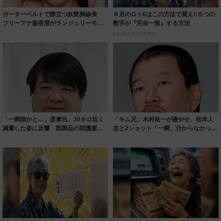
ガーターベルトで際立つ妖艶脚線美
８月のロト6はこの方法で買え!!６つの
フリーアナ森香澄がランジェリーモデ
数字が『完全一致』する方法
ルに ｢PE...
PR(株式会社MURA)
「一瞬誰かと…」彦摩呂、30キロ近く
「キム兄」木村祐一が激やせ、松本人
減量した姿に反響 既製品の防護服が
志と2ショット「一瞬、分からなかった
着られると...
わ」「テキ...