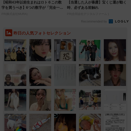
【昭和43年以前生まれはロト６この数
【当選した人が暴露】宝くじ運が動く
字を買うべき】6つの数字が「完全一
時、必ずある前触れ
致」する方...
PR(株式会社MURA)
PR(合同会社デジタルファーム )
Recommended by
昨日の人気フォトセレクション