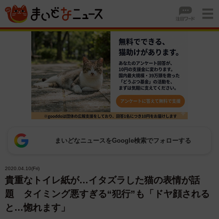
まいどなニュースをGoogle検索でフォローする
2020.04.10(Fri)
貴重なトイレ紙が…イタズラした猫の表情が話
題 タイミング悪すぎる“犯行”も「ドヤ顔される
と…惚れます」