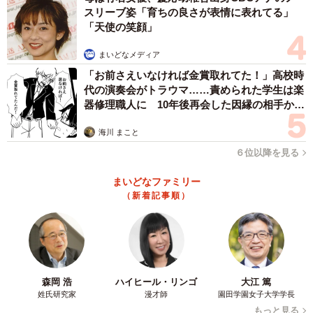
スリーブ姿「育ちの良さが表情に表れてる」
「天使の笑顔」
まいどなメディア
「お前さえいなければ金賞取れてた！」高校時
代の演奏会がトラウマ……責められた学生は楽
器修理職人に 10年後再会した因縁の相手から
思わぬ申し出【漫画】
海川 まこと
６位以降を見る
まいどなファミリー
（新着記事順）
森岡 浩
ハイヒール・リンゴ
大江 篤
姓氏研究家
漫才師
園田学園女子大学学長
もっと見る