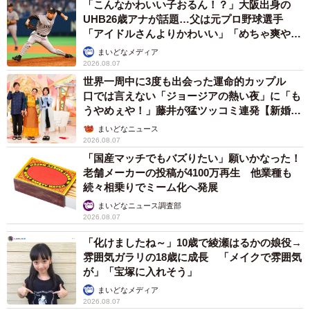
「こんなかわいい子おるん！？」大阪出身の
UHB26歳アナが話題…父は元プロ野球選手
「アイドルさんよりかわいい」「めちゃ爽や
か」
まいどなメディア
2026.08.07
世界一周中に3度も出会った運命的カップル
口では言えない「ジョージアの熱い夜」に「も
うやめぇや！」藤井が猛ツッコミ連発【新婚さ
ん】
まいどなニュース
2026.08.07
「国産マッチでもバズりたい」願いかなった！
老舗メーカーの投稿が4100万再生 他業種も
続々相乗りでミーム化へ発展
まいどなニュース調査部
2026.08.07
「化けましたね～」10歳で綾瀬はるかの娘役→
雰囲気ガラリの18歳に成長 「メイクで雰囲気
が」「宝塚に入れそう」
まいどなメディア
2026.08.07