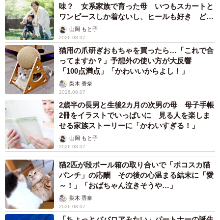
味？ 女系家族で育った母 いつもスカートと
ワンピースしか着ないし、ヒールも好き どの
へんが…
山岡 もと子
2026.08.07
猫用の爪研ぎおもちゃを買ったら…「これで合
ってますか？」予想外の使い方が大反響
「100点満点」「かわいいからよし！」
梨木 香奈
2026.08.07
2歳半の長男と生後2カ月の次男の母 母子手帳
2冊をイラストでいっぱいに 見る人を楽しま
せる家族ストーリーに「かわいすぎる！」
山岡 もと子
2026.08.07
猫2匹が段ボール箱の取り合いで「ポコスカ猫
パンチ」の応酬 その後の心温まる結末に「愛
～！」「おばちゃん泣きそうや…」
梨木 香奈
2026.08.07
「ちょっとババロアみたい」パートナーの誕生