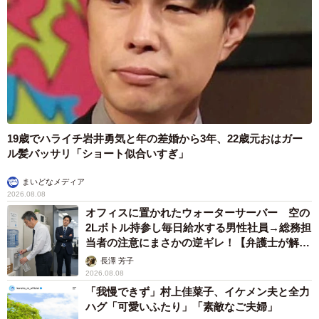
19歳でハライチ岩井勇気と年の差婚から3年、22歳元おはガー
ル髪バッサリ「ショート似合いすぎ」
まいどなメディア
2026.08.08
オフィスに置かれたウォーターサーバー 空の
2Lボトル持参し毎日給水する男性社員→総務担
当者の注意にまさかの逆ギレ！【弁護士が解
説】
長澤 芳子
2026.08.08
「我慢できず」村上佳菜子、イケメン夫と全力
ハグ「可愛いふたり」「素敵なご夫婦」