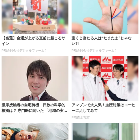
【当選】金運が上がる直前に起こるサ
宝くじ当たる人は“たまたま”じゃな
イン
い?!
PR(合同会社デジタルファーム )
PR(合同会社デジタルファーム )
濃厚接触者の自宅待機 日数の科学的
アマゾンで大人気！血圧対策はコーヒ
根拠は？ 専門医に聞いた 「地域の実情
ーに足してみて
に応じた...
PR(森永乳業)