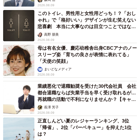
2026.08.09
このトイレ、男性用と女性用どっち！？「おし
ゃれ」で「格好いい」デザインが生む笑えない
悲喜劇 本当に大事なのは目立つことではな
く…
高野 朋美
2026.08.09
母は有名女優、慶応幼稚舎出身CBCアナのノー
スリーブ姿「育ちの良さが表情に表れてる」
「天使の笑顔」
まいどなメディア
2026.08.09
業績悪化で退職勧奨を受けた30代会社員 会社
都合退職ならば失業手当を早く受け取れるが…
再就職の活動で不利になりませんか？【キャリ
アカウンセラーが解説】
長澤 芳子
2026.08.09
正直しんどい夏のレジャーランキング、3位
「帰省」、2位「バーベキュー」を抑えた1位
は？