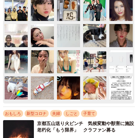
おもしろ
新型コロナ
夫婦
しごと
子育て
京都五山送り火ピンチ 気候変動や獣害に施設
老朽化「もう限界」 クラファン募る