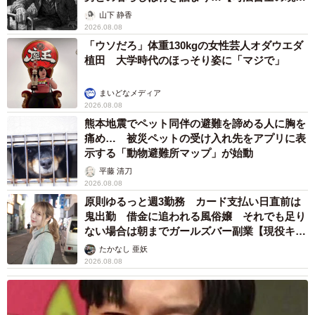
から】
山下 静香
2026.08.08
「ウソだろ」体重130kgの女性芸人オダウエダ
植田 大学時代のほっそり姿に「マジで」
まいどなメディア
2026.08.08
熊本地震でペット同伴の避難を諦める人に胸を
痛め… 被災ペットの受け入れ先をアプリに表
示する「動物避難所マップ」が始動
平藤 清刀
2026.08.08
原則ゆるっと週3勤務 カード支払い日直前は
鬼出勤 借金に追われる風俗嬢 それでも足り
ない場合は朝までガールズバー副業【現役キャ
ストに取材】
たかなし 亜妖
2026.08.08