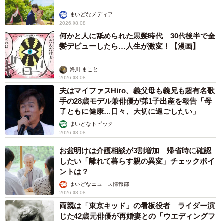
まいどなメディア
2026.08.08
何かと人に舐められた黒髪時代 30代後半で金
髪デビューしたら…人生が激変！【漫画】
海川 まこと
2026.08.08
夫はマイファスHiro、義父母も義兄も超有名歌
手の28歳モデル兼俳優が第1子出産を報告「母
子ともに健康…日々、大切に過ごしたい」
まいどなトピック
2026.08.08
お盆明けは介護相談が3割増加 帰省時に確認
したい「離れて暮らす親の異変」チェックポイ
ントは？
まいどなニュース情報部
2026.08.08
両親は「東京キッド」の看板役者 ライダー演
じた42歳元俳優が再婚妻との「ウエディングフ