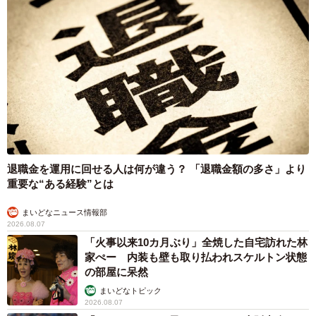
退職金を運用に回せる人は何が違う？ 「退職金額の多さ」より
重要な“ある経験”とは
まいどなニュース情報部
2026.08.07
「火事以来10カ月ぶり」全焼した自宅訪れた林
家ぺー 内装も壁も取り払われスケルトン状態
の部屋に呆然
まいどなトピック
2026.08.07