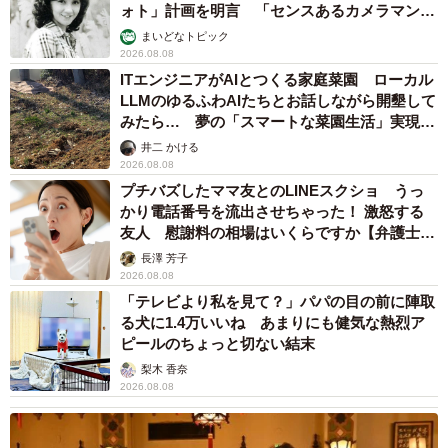
ォト」計画を明言 「センスあるカメラマン求
む」
まいどなトピック
2026.08.08
ITエンジニアがAIとつくる家庭菜園 ローカル
LLMのゆるふわAIたちとお話しながら開墾して
みたら… 夢の「スマートな菜園生活」実現な
るか
井二 かける
2026.08.08
プチバズしたママ友とのLINEスクショ うっ
かり電話番号を流出させちゃった！ 激怒する
友人 慰謝料の相場はいくらですか【弁護士が
解説】
長澤 芳子
2026.08.08
「テレビより私を見て？」パパの目の前に陣取
る犬に1.4万いいね あまりにも健気な熱烈ア
ピールのちょっと切ない結末
梨木 香奈
2026.08.08