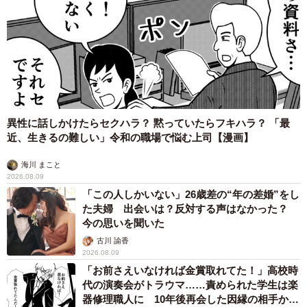
異性に話しかけたらセクハラ？ 黙っていたらフキハラ？ 「最
近、生きるの難しい」令和の職場で悩む上司【漫画】
海川 まこと
2026.08.09
「この人しかいない」26歳差の“年の差婚”をし
た夫婦 出会いは？反対する声はなかった？
今の思いを聞いた
古川 諭香
2026.08.09
「お前さえいなければ金賞取れてた！」高校時
代の演奏会がトラウマ……責められた学生は楽
器修理職人に 10年後再会した因縁の相手から