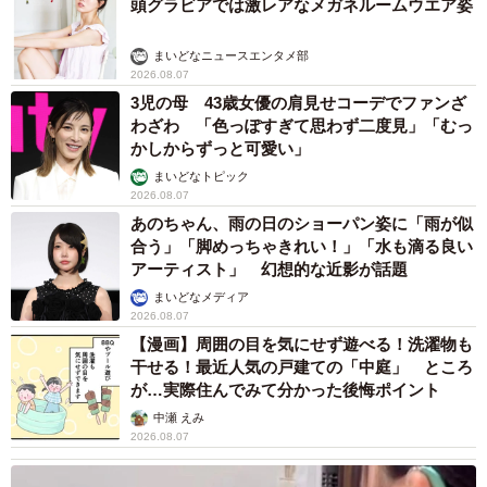
頭グラビアでは激レアなメガネルームウエア姿
まいどなニュースエンタメ部
2026.08.07
3児の母 43歳女優の肩見せコーデでファンざ
わざわ 「色っぽすぎて思わず二度見」「むっ
かしからずっと可愛い」
まいどなトピック
2026.08.07
あのちゃん、雨の日のショーパン姿に「雨が似
合う」「脚めっちゃきれい！」「水も滴る良い
アーティスト」 幻想的な近影が話題
まいどなメディア
2026.08.07
【漫画】周囲の目を気にせず遊べる！洗濯物も
干せる！最近人気の戸建ての「中庭」 ところ
が…実際住んでみて分かった後悔ポイント
中瀬 えみ
2026.08.07