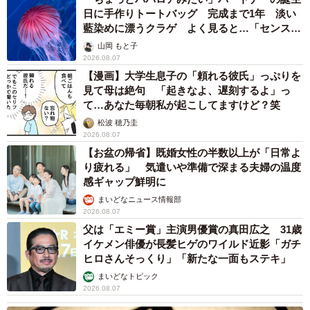
日に手作りトートバッグ 完成まで1年 淡い
藍染めに漂うクラゲ よく見ると…「センスす
ごい」
山岡 もと子
2026.08.07
【漫画】大学生息子の「頼れる彼氏」っぷりを
見て母は絶句 「起きなよ、遅刻するよ」っ
て…あなた毎朝私が起こしてますけど？笑
松波 穂乃圭
2026.08.07
【お盆の帰省】既婚女性の半数以上が「日常よ
り疲れる」 気遣いや準備で深まる夫婦の温度
感ギャップ鮮明に
まいどなニュース情報部
2026.08.07
父は「エミー賞」主演男優賞の真田広之 31歳
イケメン俳優が長髪ヒゲのワイルド近影「ガチ
ヒロさんそっくり」「新たな一面もステキ」
まいどなトピック
2026.08.07