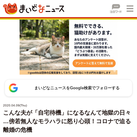
まいどなニュースをGoogle検索でフォローする
2020.04.09(Thu)
こんな夫が「自宅待機」になるなんて地獄の日々
…傍若無人なモラハラに怒り心頭！コロナで迫る
離婚の危機