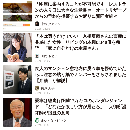
「即座に案内することが不可能です」レストラ
ンの入り口に大きな注意書き オートリザーブ
からの予約を拒否するお断りに賛同者続々
中将 タカノリ
2026.08.07
「本は買うだけでいい」京極夏彦さんの言葉に
共感した女性→リビングの本棚に140冊を積
読 「家に自分だけの本屋さん」
山岡 もと子
2026.08.07
友人のマンション敷地内に度々車を停めていた
ら…注意の貼り紙でナンバーをさらされました
【弁護士が解説】
長澤 芳子
2026.08.07
愛車は総走行距離17万キロのホンダレジェン
ド 「どなたか欲しい方が居たら」 大御所漫
才師が譲渡の意向
まいどなトピック
2026.08.06