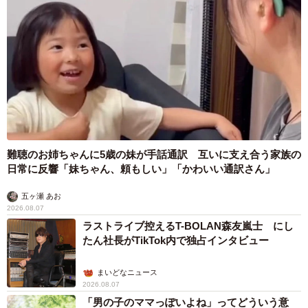
難聴のお姉ちゃんに5歳の妹が手話通訳 互いに支え合う家族の
日常に反響「妹ちゃん、頼もしい」「かわいい通訳さん」
五ヶ瀬 あお
2026.08.07
ラストライブ控えるT-BOLAN森友嵐士 にし
たん社長がTikTok内で独占インタビュー
まいどなニュース
2026.08.07
「男の子のママっぽいよね」ってどういう意