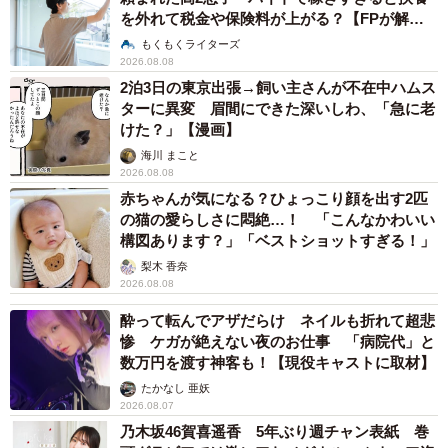
を外れて税金や保険料が上がる？【FPが解
説】
もくもくライターズ
2026.08.08
2泊3日の東京出張→飼い主さんが不在中ハムス
ターに異変 眉間にできた深いしわ、「急に老
けた？」【漫画】
海川 まこと
2026.08.08
赤ちゃんが気になる？ひょっこり顔を出す2匹
の猫の愛らしさに悶絶…！ 「こんなかわいい
構図あります？」「ベストショットすぎる！」
梨木 香奈
2026.08.08
酔って転んでアザだらけ ネイルも折れて超悲
惨 ケガが絶えない夜のお仕事 「病院代」と
数万円を渡す神客も！【現役キャストに取材】
たかなし 亜妖
2026.08.07
乃木坂46賀喜遥香 5年ぶり週チャン表紙 巻