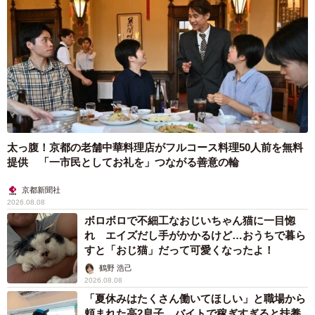
太っ腹！京都の老舗中華料理店がフルコース料理50人前を無料
提供 「一市民としてお礼を」つながる善意の輪
京都新聞社
2026.08.08
ボロボロで不細工なおじいちゃん猫に一目惚
れ エイズだし手がかかるけど…おうちで暮ら
すと「おじ猫」だって可愛くなったよ！
鶴野 浩己
2026.08.08
「夏休みはたくさん働いてほしい」と職場から
頼まれた高2息子 バイトで稼ぎすぎると扶養