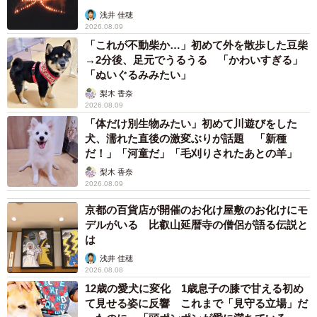
浅井 佳穂
2026.08.09
「これが不動柴か…」初めて外を散歩した豆柴
→2分後、足元でうるうる 「かわいすぎる」
「ぬいぐるみみたい」
梨木 香奈
2026.08.09
「体だけ別生物みたい」初めて川遊びをした
犬、濡れた直後の激変ぶりが話題 「新種
だ！」「河童だ」「毛刈りされたあとの羊」
梨木 香奈
2026.08.09
京都の百貨店が開催のお化け屋敷のお化けにモ
デルがいる 比叡山延暦寺の僧侶が語る伝説と
は
浅井 佳穂
2026.08.08
12歳の愛犬に変化 1歳息子の膝で甘える初め
て見せる姿に反響 これまで「見守る立場」だ