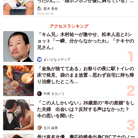
ったのに…「頭ポンポンが愛に満ちている」
「尊…」
梨木 香奈
2026.08.08
アクセスランキング
「キム兄」木村祐一が激やせ、松本人志と2シ
ョット「一瞬、分からなかったわ」「テキヤの
兄さん」
まいどなメディア
「金魚が捨ててある」お祭りの夜に駅トイレの
床で発見、袋のまま放置→思わず自宅に持ち帰
り治療したところ…
中将 タカノリ
「この人しかいない」26歳差の“年の差婚”をし
た夫婦 出会いは？反対する声はなかった？
今の思いを聞いた
古川 諭香
母は有名女優、慶応幼稚舎出身CBCアナのノー