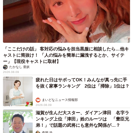
「ここだけの話」 客対応の悩みを担当黒服に相談したら…他キ
ャストに筒抜け！ 「人の悩みを簡単に漏洩するとか、サイテ
ー」【現役キャストに取材】
たかなし 亜妖
2026.08.09
疲れた日はサボってOK！みんなが真っ先に手
を抜く家事ランキング 2位は「掃除」1位は？
まいどなニュース情報部
2026.08.09
滋賀が生んだ大スター、ダイアン津田 名字ラ
ンキング上位「津田」姓のルーツは 「豊臣兄
弟！」で話題の武将にも意外な関係が…？
森岡 浩