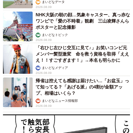
まいどなデータ
2026.08.09
NHK大阪の朝の顔…気象キャスター、真っ赤な
ワンピで「愛の不時着」観劇 三山凌輝さんら
ポスターと記念撮影
まいどなトピック
2026.08.09
「右ひじ左ひじ交互に見て♪」お笑いコンビ元
メンバー髪型激変 命を救う資格を取得「ええ
え！！すごすぎます！」→本名も明らかに
まいどなメディア
2026.08.09
帰省は控えても感謝は届けたい…「お盆玉」っ
て知ってる？「あげる派」の4割が金額アッ
プ、相場はいくら？
まいどなニュース情報部
2026.08.09