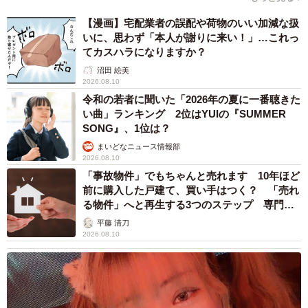
【漫画】宅配業者の誤配や荷物のいい加減な扱
いに、思わず「本人が謝りに来い！」…これっ
てカスハラになりますか？
沼田 絵美
2026.08.10
令和の若者に聞いた「2026年の夏に一番聴きた
い曲」ランキング 2位はYUIの『SUMMER
SONG』、1位は？
まいどなニュース情報部
2026.08.10
「事故物件」でもちゃんと売れます 10年ほど
前に購入した戸建て、買い手はつく？ 「売れ
る物件」へと再生する3つのステップ 専門家
が解説
平藤 清刀
2026.08.10