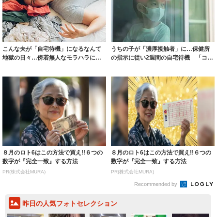
こんな夫が「自宅待機」になるなんて
うちの子が「濃厚接触者」に…保健所
地獄の日々…傍若無人なモラハラに怒
の指示に従い2週間の自宅待機 「コロ
り心頭！コロ...
ナが身近に...
８月のロト6はこの方法で買え!!６つの
８月のロト6はこの方法で買え!!６つの
数字が『完全一致』する方法
数字が『完全一致』する方法
PR(株式会社MURA)
PR(株式会社MURA)
Recommended by
昨日の人気フォトセレクション