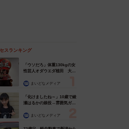
セスランキング
「ウソだろ」体重130kgの女
性芸人オダウエダ植田 大学
時代のほっそり姿に「マジ
で」
まいどなメディア
「化けましたね～」10歳で綾
瀬はるかの娘役→雰囲気ガラ
リの18歳に成長 「メイクで
雰囲気が」「宝塚に入れそ
まいどなメディア
う」
72歳父、軽自動車で新潟から