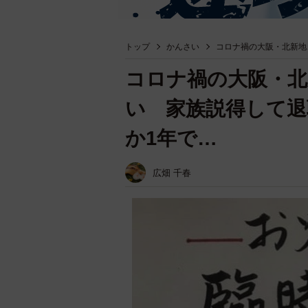
トップ
かんさい
コロナ禍の大阪・北新地
コロナ禍の大阪・北
い 家族説得して退
か1年で…
広畑 千春