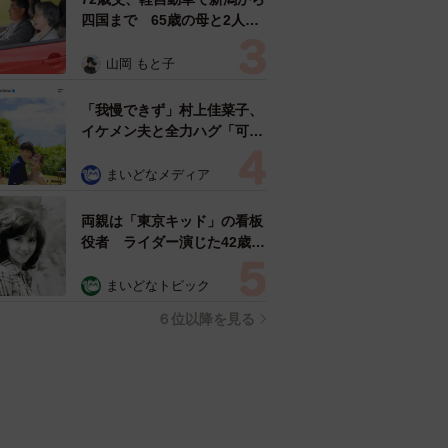
四国まで 65歳の母と2人で
3泊4日の旅 パーキングの休
憩まで分刻み… 「大学生で
山岡 もと子
も組まねえよ！」
「我慢できず」村上佳菜子、
イケメン夫と全力ハグ「可愛
いふたり」「素敵なご夫婦」
まいどなメディア
両親は「東京キッド」の看板
役者 ライダー演じた42歳元
俳優が再婚妻との「ウエディ
ングフォト」計画を明言
まいどなトピック
「センスあるカメラマン求
６位以降を見る
む」