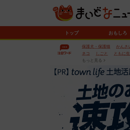
ニ
トップ
おもしろ
ュ
ー
保護犬・保護猫
かんさ
ス
一
ネコ
しごと
ともに生
覧
もっと見る