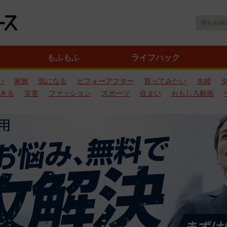
もふもふ
ライフハック
い
家族
気になる
ビフォーアフター
買ってみたい
夫婦
きる
災害
ファッション
スポーツ
住まい
おもしろ動画