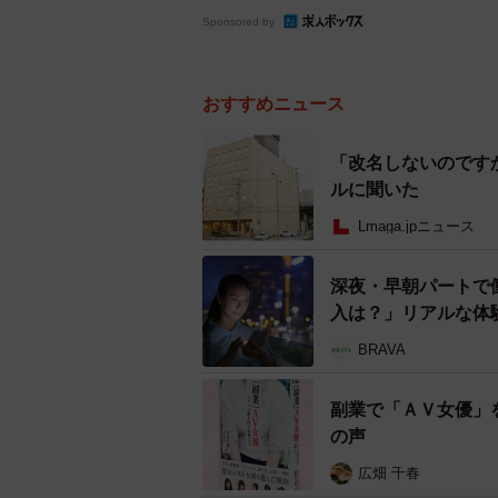
Sponsored by
おすすめニュース
「改名しないのです
ルに聞いた
Lmaga.jpニュース
深夜・早朝パートで
入は？」リアルな体
BRAVA
副業で「ＡＶ女優」
の声
広畑 千春