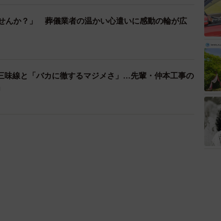
ませんか？」 葬儀業者の温かい心遣いに感動の輪が広
三味線と「バカに徹するマジメさ」…先輩・仲本工事の
」