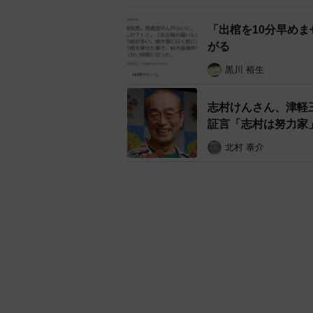
「出棺を10分早め
がる
黒川 裕生
志村けんさん、津軽
証言「志村は努力家
北村 泰介