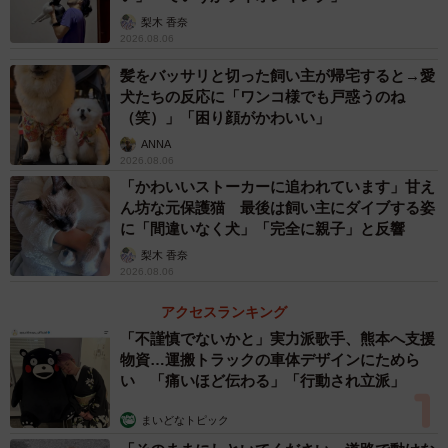
梨木 香奈
2026.08.06
髪をバッサリと切った飼い主が帰宅すると→愛
犬たちの反応に「ワンコ様でも戸惑うのね
（笑）」「困り顔がかわいい」
ANNA
2026.08.06
「かわいいストーカーに追われています」甘え
ん坊な元保護猫 最後は飼い主にダイブする姿
に「間違いなく犬」「完全に親子」と反響
梨木 香奈
2026.08.06
アクセスランキング
「不謹慎でないかと」実力派歌手、熊本へ支援
物資…運搬トラックの車体デザインにためら
い 「痛いほど伝わる」「行動され立派」
まいどなトピック