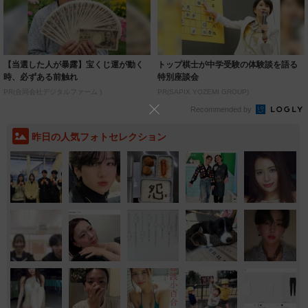
【当選した人が暴露】宝くじ運が動く
トップ棋士が中学受験の体験談を語る
時、必ずある前触れ
特別座談会
PR(合同会社デジタルファーム )
PR(SAPIX YOZEMI GROUP)
Recommended by
昨日の人気フォトセレクション