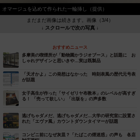
オマージュを込めて作られた一輪挿し（提供）
まだまだ画像は続きます。画像（3/4）
↓ スクロールで次の写真 ↓
おすすめニュース
多摩美の喫煙所が「動物園かラジオブース」と話題に お
しゃれデザインと思いきや…実は既製品
「天才かよ」この発想はなかった 時刻表風の歴代元号表
が話題
女子高生が作った「サイゼリヤ布教本」のレベルが高すぎ
る！ 「売って欲しい」「出版を」の声多数
逃げちゃダメだ、逃げちゃダメだ…大学の研究室に設置さ
れた「エヴァ風」カウントダウンタイマーが話題
コンビニ前になぜ灰皿？「たばこの煙迷惑」の声も 各店