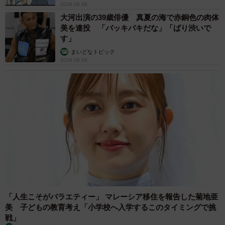
2026.08.06
大河出演の39歳俳優 真夏の海で赤銅色の肉体
美を連投 「バッキバキだな」「ばり渋いで
す」
まいどなトピック
2026.08.06
「人生こそがバラエティー」 マレーシア移住を報告した菊地亜
美 子どもの教育考え「小学校へ入学するこのタイミングで挑
戦」