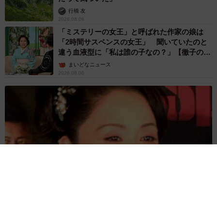
行橋 友
2026.08.06
「ミステリーの女王」と呼ばれた作家の娘は
「2時間サスペンスの女王」 聞いていたのと
違う血液型に「私は誰の子なの？」【徹子の部
屋】
まいどなニュース
2026.08.06
「わぁ…姐さん…」「永遠にお美しい」 大女優岩下志麻さ
ん、写真家のインスタに登場