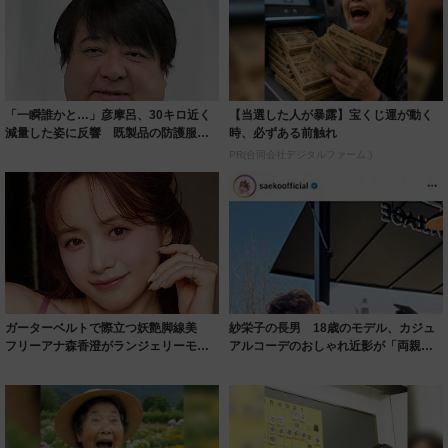
「一瞬誰かと…」彦摩呂、30キロ近く
【当選した人が暴露】宝くじ運が動く
減量した姿に反響 既製品の防護服が
時、必ずある前触れ
着られると...
PR(合同会社デジタルファーム )
ガーターベルトで際立つ妖艶脚線美
紗栄子の長男 18歳のモデル、カジュ
フリーアナ森香澄がランジェリーモデ
アルコーデのおしゃれ近影が「両親の
ルに ｢PE...
いいとこ取...