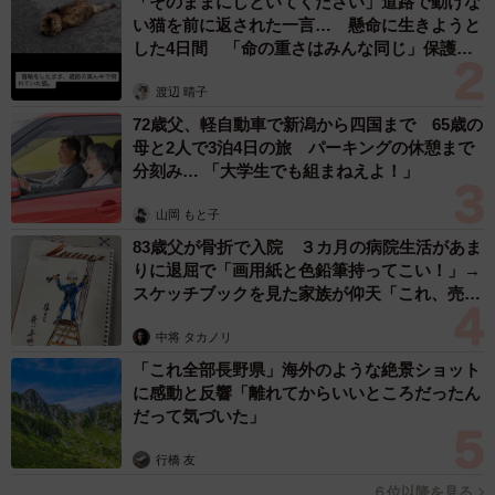
「そのままにしといてください」道路で動けな
い猫を前に返された一言… 懸命に生きようと
した4日間 「命の重さはみんな同じ」保護団
体代表の訴え
渡辺 晴子
72歳父、軽自動車で新潟から四国まで 65歳の
母と2人で3泊4日の旅 パーキングの休憩まで
分刻み… 「大学生でも組まねえよ！」
山岡 もと子
83歳父が骨折で入院 ３カ月の病院生活があま
りに退屈で「画用紙と色鉛筆持ってこい！」→
スケッチブックを見た家族が仰天「これ、売れ
ますよ…」
中将 タカノリ
「これ全部長野県」海外のような絶景ショット
に感動と反響「離れてからいいところだったん
だって気づいた」
行橋 友
６位以降を見る