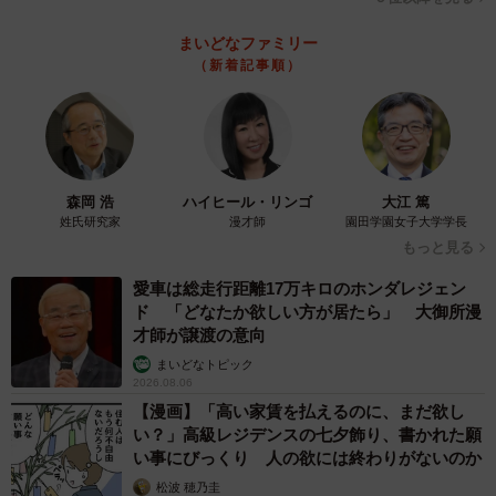
まいどなファミリー
（新着記事順）
森岡 浩
ハイヒール・リンゴ
大江 篤
姓氏研究家
漫才師
園田学園女子大学学長
もっと見る
愛車は総走行距離17万キロのホンダレジェン
ド 「どなたか欲しい方が居たら」 大御所漫
才師が譲渡の意向
まいどなトピック
2026.08.06
【漫画】「高い家賃を払えるのに、まだ欲し
い？」高級レジデンスの七夕飾り、書かれた願
い事にびっくり 人の欲には終わりがないのか
松波 穂乃圭