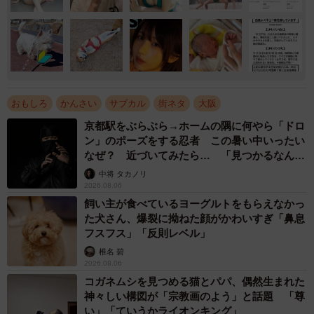
おもしろ
かんさい
サブカル
街ネタ
大阪
京都駅をぶらぶら→ホームの隅に何やら「ドロ
ン」のポーズをする忍者 この暑い中いったい
なぜ？ 近づいてみたら… 「見つかるなんて
未熟」
中将 タカノリ
2026.08.06
飼い主が食べているヨーグルトをもらえなかっ
た犬さん、爆裂に拗ねた顔がかわいすぎ「鼻息
フスフス」「反則レベル」
椎名 碧
2026.08.06
コガネムシを見つめる猫とパパ、偶然生まれた
神々しい構図が「宗教画のよう」と話題 「尊
い」「ていうかライオンキング」