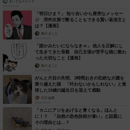
まいどなトピック
2026.08.06
「明日ひま？」 知り合いから唐突なメッセー
ジ 用件次第で断ることもできる賢い返信文と
は？【漫画】
海川 まこと
2026.08.06
「誰かみたいにならなきゃ」 他人を正解にし
て生きてきた母親 自己主張が苦手な娘に教わ
った大切なこと【漫画】
海川 まこと
2026.08.06
がんと片目の失明、3時間おきの壮絶な介護を
乗り越えた猫 「叶わないかもしれない」と覚
悟した19歳の誕生日を迎えて感動
古川 諭香
2026.08.06
「カニにアジをあげると青くなる」ほんと
に！？ 「自然の染色技術が凄い」と話題に
その理由とは…？
竹中 友一（RinToris）