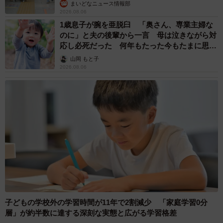
まいどなニュース情報部
2026.08.06
1歳息子が腕を亜脱臼 「奥さん、専業主婦な
のに」と夫の後輩から一言 母は泣きながら対
応し必死だった 何年もたった今もたまに思い
出し…
山岡 もと子
2026.08.06
子どもの学校外の学習時間が11年で2割減少 「家庭学習0分
層」が約半数に達する深刻な実態と広がる学習格差