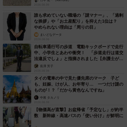
2026.08.06
誰も求めていない職場の「謎マナー」、「過剰
な挨拶」や「お土産配り」を抑えた1位は？
やめられない理由は「周りの目」
まいどなデータ
2026.08.06
自転車通行可の歩道 電動キックボードで走行
中、小学生とあわや衝突！ 「歩道走行は道交
法違反でしょ」と指摘されました【弁護士が解
説】
長澤 芳子
2026.08.06
タイの電車の中で見た優先席のマーク 子ど
も、妊娠、けが人、お年寄り… 一つだけ謎の
ものが！？「だから黄色なんですね」
中将 タカノリ
2026.08.06
【物価高が直撃】お盆帰省「予定なし」が約半
数 新幹線・高速バスの「使い分け」が鮮明に