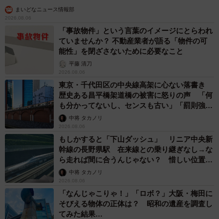
まいどなニュース情報部
2026.08.06
「事故物件」という言葉のイメージにとらわれ
ていませんか？ 不動産業者が語る「物件の可
能性」を閉ざさないために必要なこと
平藤 清刀
2026.08.06
東京・千代田区の中央線高架に心ない落書き
歴史ある昌平橋架道橋の被害に怒りの声 「何
も分かってないし、センスも古い」「罰則強化
して」
中将 タカノリ
2026.08.06
もしかすると「下山ダッシュ」 リニア中央新
幹線の長野県駅 在来線との乗り継ぎなし→な
ら走れば間に合うんじゃない？ 惜しい位置関
係が反響
中将 タカノリ
2026.08.06
「なんじゃこりゃ！」「ロボ？」大阪・梅田に
そびえる物体の正体は？ 昭和の遺産を調査し
てみた結果…