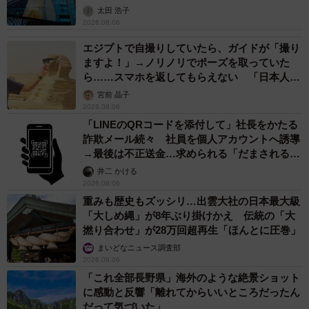
太田 浩子
2026.08.06
エジプトで自撮りしていたら、ガイドが「撮り
ますよ！」→ノリノリでポーズを取っていた
ら……スマホを返してもらえない 「日本人は
カモ代表かも」「私は6時間で3万円払った」
宮前 晶子
2026.08.06
「LINEのQRコードを添付して」社長をかたる
詐欺メール続々 社員を個人アカウントへ誘導
→最後は不正送金…求められる「だまされる前
提」の対策
井二 かける
2026.08.06
重みも歴史もズッシリ…出雲大社の日本最大級
「大しめ縄」が8年ぶり掛けかえ 伝統の「大
撚り合わせ」が28万回超再生「ほんとに圧巻」
まいどなニュース調査部
2026.08.06
「これ全部長野県」海外のような絶景ショット
に感動と反響「離れてからいいところだったん
だって気づいた」