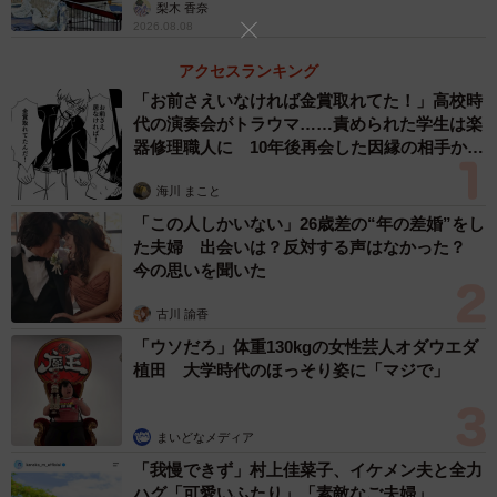
梨木 香奈
2026.08.08
アクセスランキング
「お前さえいなければ金賞取れてた！」高校時
代の演奏会がトラウマ……責められた学生は楽
器修理職人に 10年後再会した因縁の相手から
思わぬ申し出【漫画】
海川 まこと
「この人しかいない」26歳差の“年の差婚”をし
た夫婦 出会いは？反対する声はなかった？
今の思いを聞いた
古川 諭香
「ウソだろ」体重130kgの女性芸人オダウエダ
植田 大学時代のほっそり姿に「マジで」
まいどなメディア
「我慢できず」村上佳菜子、イケメン夫と全力
ハグ「可愛いふたり」「素敵なご夫婦」