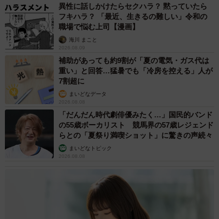
異性に話しかけたらセクハラ？ 黙っていたら
フキハラ？ 「最近、生きるの難しい」令和の
職場で悩む上司【漫画】
海川 まこと
2026.08.09
補助があっても約9割が「夏の電気・ガス代は
重い」と回答…猛暑でも「冷房を控える」人が
7割超に
まいどなデータ
2026.08.08
「だんだん時代劇俳優みたく…」国民的バンド
の55歳ボーカリスト 競馬界の57歳レジェンド
らとの「夏祭り満喫ショット」に驚きの声続々
まいどなトピック
2026.08.08