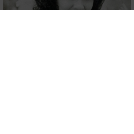
両親は「東京キッド」の看板役者 ライダー演じた42歳元俳優
が再婚妻との「ウエディングフォト」計画を明言 「センスあ
るカメラマン求む」
まいどなトピック
2026.08.08
ITエンジニアがAIとつくる家庭菜園 ローカル
LLMのゆるふわAIたちとお話しながら開墾して
みたら… 夢の「スマートな菜園生活」実現な
るか
井二 かける
2026.08.08
プチバズしたママ友とのLINEスクショ うっ
かり電話番号を流出させちゃった！ 激怒する
友人 慰謝料の相場はいくらですか【弁護士が
解説】
長澤 芳子