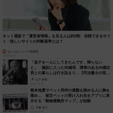
ネット通販で「運営者情報」を見る人は約8割 信頼できるサイ
ト・怪しいサイトの判断基準とは？
まいどなニュース情報部
2026.08.08
「息子を一人にしてきたんです、帰らない
と」 施設に入った90歳母、障害のある60歳次
男との暮らしは行き詰まり…【司法書士の現場
から】
山下 静香
2026.08.08
熊本地震でペット同伴の避難を諦める人に胸を
痛め… 被災ペットの受け入れ先をアプリに表
示する「動物避難所マップ」が始動
平藤 清刀
2026.08.08