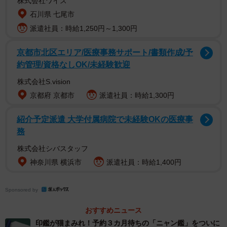
株式会社ワイズ
石川県 七尾市
派遣社員：時給1,250円～1,300円
京都市北区エリア/医療事務サポート/書類作成/予
約管理/資格なしOK/未経験歓迎
株式会社S.vision
京都府 京都市
派遣社員：時給1,300円
紹介予定派遣 大学付属病院で未経験OKの医療事
──パッと見ても気がつきにくい、ある意味、地味なガチ
務
ャですが、よく見つけられましたね。
株式会社シバスタッフ
神奈川県 横浜市
派遣社員：時給1,400円
外回り中に見つけておもしろいものがあるな、冬コミ
（同人誌即売会のコミックマーケットで１２月２８日～３
Sponsored by
１日）が近いから、締め切りヤバい友人にネタで使うかと
思いました。
おすすめニュース
印鑑が猫まみれ！予約３カ月待ちの「ニャン鑑」をついに