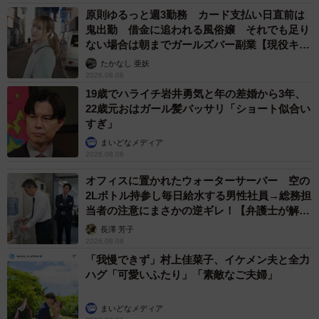
原則ゆるっと週3勤務 カード支払い日直前は
鬼出勤 借金に追われる風俗嬢 それでも足り
ない場合は朝までガールズバー副業【現役キャ
ストに取材】
たかなし 亜妖
2026.08.08
19歳でハライチ岩井勇気と年の差婚から3年、
22歳元おはガール髪バッサリ「ショート似合い
すぎ」
まいどなメディア
2026.08.08
オフィスに置かれたウォーターサーバー 空の
2Lボトル持参し毎日給水する男性社員→総務担
当者の注意にまさかの逆ギレ！【弁護士が解
説】
長澤 芳子
2026.08.08
「我慢できず」村上佳菜子、イケメン夫と全力
ハグ「可愛いふたり」「素敵なご夫婦」
まいどなメディア