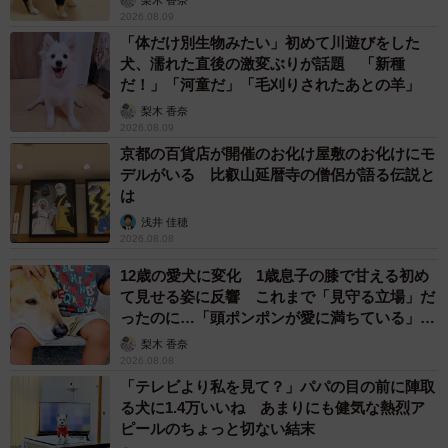
ねらった「〆切り、やばみです。」が出るまで１３回がんばりました
2026.08.09
（提供）
「体だけ別生物みたい」初めて川遊びをした
犬、濡れた直後の激変ぶりが話題 「新種
──なるほどそんな使い道が！ それで「〆切り、やばみで
だ！」「河童だ」「毛刈りされたあとの羊」
す。」のハンコが欲しかったんですね。
梨木 香奈
2026.08.09
もう入稿済みって人と、〆切遅い印刷所探すって人と、
京都の百貨店が開催のお化け屋敷のお化けにモ
レッドゾーン突入って言ってた人に使いました。コミケ仲
デルがいる 比叡山延暦寺の僧侶が語る伝説と
は
間にウケましたね。印刷所によってはもうレッドゾーン料
浅井 佳穂
金なので、一部からは絶叫がありました。
2026.08.08
12歳の愛犬に変化 1歳息子の膝で甘える初め
──ツイートを見て「事務的なはんこ」が欲しいという人
て見せる姿に反響 これまで「見守る立場」だ
がたくさんいました。
ったのに…「頭ポンポンが愛に満ちている」
「尊…」
梨木 香奈
まさかこんなに受けるとは思わなかったんでびっくり。載
2026.08.08
「テレビより私を見て？」パパの目の前に陣取
せた翌日に販売しているブシロード公式さんが引用してく
る犬に1.4万いいね あまりにも健気な熱烈ア
れたんで、販売元もわかり感謝しています。
ピールのちょっと切ない結末