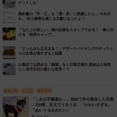
ゲットした
契約書の「甲・乙」を「僕・君」に変換したら… やれや
れ。 村上春樹を感じる文書になったよ！
「なにこれ欲しい」猫の足跡をスタンプできる！ 傘に付
ける「肉球キャップ」
「どっちみち正月太る！」デザートバイキングのティラミ
スの主張が強すぎると話題
お風呂でも読める「新聞」を１日限定発行 読後は入浴剤
に！活字文化の新たな世界！？
おもしろ
しごと
サブカル
「これが不動柴か…」初めて外を散歩した豆柴
→2分後、足元でうるうる 「かわいすぎる」
2/3
「ぬいぐるみみたい」
梨木 香奈