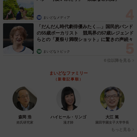
まいどなメディア
「だんだん時代劇俳優みたく…」国民的バンド
の55歳ボーカリスト 競馬界の57歳レジェンド
らとの「夏祭り満喫ショット」に驚きの声続々
まいどなトピック
６位以降を見る
まいどなファミリー
（新着記事順）
森岡 浩
ハイヒール・リンゴ
大江 篤
姓氏研究家
漫才師
園田学園女子大学学長
もっと見る