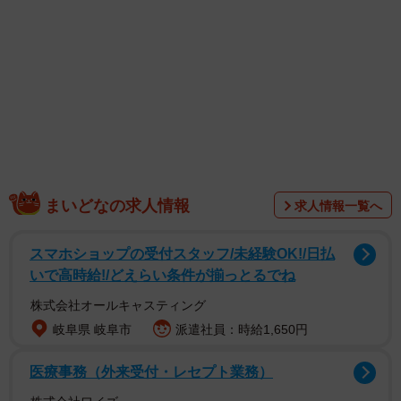
1/3
普通の事務的なハンコに見えますが、なんだかヘンだぞ（提供）
ポニ萌え（@ponimoe）さんが１２月１７日に、「これ
面白いな」とガチャガチャの写真をツイートしたところ、
５.８万を超えるいいね！と２.２万のリツイートがつきまし
まいどなの求人情報
求人情報一覧へ
た。リプ欄には「めっちゃほしいわ笑笑」や「これは良い
ハンコ文化」「普通に売って欲しい～‼️」「仕事が楽しくな
スマホショップの受付スタッフ/未経験OK!/日払
りそうですね」のほか、「先生、進捗どうですか？もあれ
いで高時給!/どえらい条件が揃っとるでね
ば良かったのですが。」や「ハンコに「セクハラです。訴
株式会社オールキャスティング
えても宜しいですか？」というものを作りましょう。」と
岐阜県 岐阜市
派遣社員：時給1,650円
いう新しい文面提案も。ポニ萌えさんに聞きました。
医療事務（外来受付・レセプト業務）