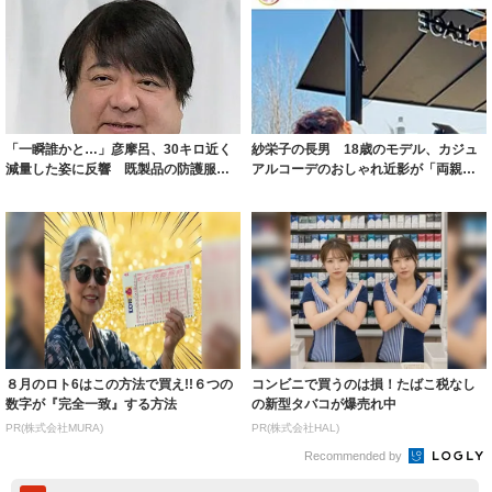
「一瞬誰かと…」彦摩呂、30キロ近く
紗栄子の長男 18歳のモデル、カジュ
減量した姿に反響 既製品の防護服が
アルコーデのおしゃれ近影が「両親の
着られると...
いいとこ取...
８月のロト6はこの方法で買え!!６つの
コンビニで買うのは損！たばこ税なし
数字が『完全一致』する方法
の新型タバコが爆売れ中
PR(株式会社MURA)
PR(株式会社HAL)
Recommended by