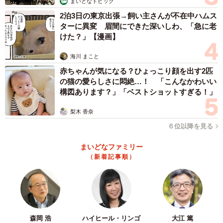
まいどなトピック
2泊3日の東京出張→飼い主さんが不在中ハムス
ターに異変 眉間にできた深いしわ、「急に老
けた？」【漫画】
海川 まこと
赤ちゃんが気になる？ひょっこり顔を出す2匹
の猫の愛らしさに悶絶…！ 「こんなかわいい
構図あります？」「ベストショットすぎる！」
梨木 香奈
６位以降を見る
まいどなファミリー
（新着記事順）
森岡 浩
ハイヒール・リンゴ
大江 篤