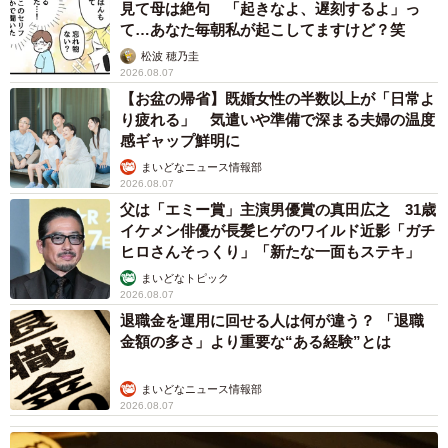
見て母は絶句 「起きなよ、遅刻するよ」っ
て…あなた毎朝私が起こしてますけど？笑
松波 穂乃圭
2026.08.07
【お盆の帰省】既婚女性の半数以上が「日常よ
り疲れる」 気遣いや準備で深まる夫婦の温度
感ギャップ鮮明に
まいどなニュース情報部
2026.08.07
父は「エミー賞」主演男優賞の真田広之 31歳
イケメン俳優が長髪ヒゲのワイルド近影「ガチ
ヒロさんそっくり」「新たな一面もステキ」
まいどなトピック
2026.08.07
退職金を運用に回せる人は何が違う？ 「退職
金額の多さ」より重要な“ある経験”とは
まいどなニュース情報部
2026.08.07