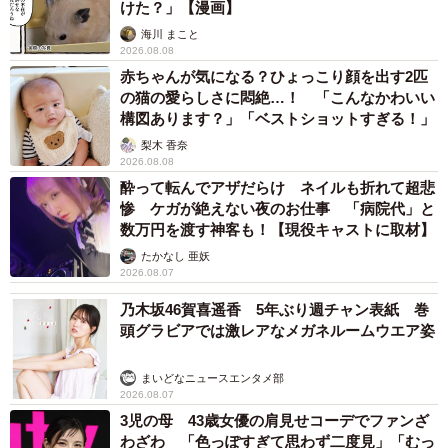
けた？」【漫画】
海川 まこと
2026.08.08
赤ちゃんが気になる？ひょっこり顔を出す2匹
の猫の愛らしさに悶絶…！ 「こんなかわいい
構図あります？」「ベストショットすぎる！」
梨木 香奈
2026.08.08
酔って転んでアザだらけ ネイルも折れて超悲
惨 ケガが絶えない夜のお仕事 「病院代」と
数万円を渡す神客も！【現役キャストに取材】
たかなし 亜妖
2026.08.07
乃木坂46賀喜遥香 5年ぶり週チャン表紙 巻
頭グラビアでは激レアなメガネルームウエア姿
まいどなニュースエンタメ部
2026.08.07
3児の母 43歳女優の肩見せコーデでファンざ
わざわ 「色っぽすぎて思わず二度見」「むっ