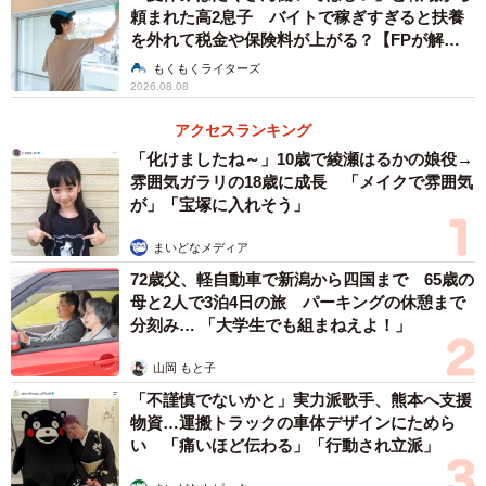
頼まれた高2息子 バイトで稼ぎすぎると扶養
を外れて税金や保険料が上がる？【FPが解
説】
もくもくライターズ
2026.08.08
アクセスランキング
「化けましたね～」10歳で綾瀬はるかの娘役→
雰囲気ガラリの18歳に成長 「メイクで雰囲気
が」「宝塚に入れそう」
まいどなメディア
72歳父、軽自動車で新潟から四国まで 65歳の
母と2人で3泊4日の旅 パーキングの休憩まで
分刻み… 「大学生でも組まねえよ！」
山岡 もと子
「不謹慎でないかと」実力派歌手、熊本へ支援
物資…運搬トラックの車体デザインにためら
い 「痛いほど伝わる」「行動され立派」