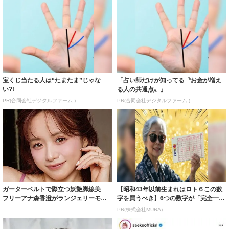
宝くじ当たる人は“たまたま”じゃな
「占い師だけが知ってる〝お金が増え
い?!
る人の共通点〟」
PR(合同会社デジタルファーム )
PR(合同会社デジタルファーム )
ガーターベルトで際立つ妖艶脚線美
【昭和43年以前生まれはロト６この数
フリーアナ森香澄がランジェリーモデ
字を買うべき】6つの数字が「完全一
ルに ｢PE...
致」する方...
PR(株式会社MURA)