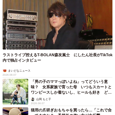
ラストライブ控えるT-BOLAN森友嵐士 にしたん社長がTikTok
内で独占インタビュー
まいどなニュース
2026.08.07
「男の子のママっぽいよね」ってどういう意
味？ 女系家族で育った母 いつもスカートと
ワンピースしか着ないし、ヒールも好き どの
へんが…
山岡 もと子
2026.08.07
猫用の爪研ぎおもちゃを買ったら…「これで合