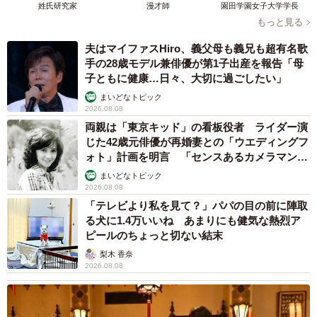
姓氏研究家
漫才師
園田学園女子大学学長
もっと見る
夫はマイファスHiro、義父母も義兄も超有名歌
手の28歳モデル兼俳優が第1子出産を報告「母
子ともに健康…日々、大切に過ごしたい」
まいどなトピック
2026.08.08
両親は「東京キッド」の看板役者 ライダー演
じた42歳元俳優が再婚妻との「ウエディングフ
ォト」計画を明言 「センスあるカメラマン求
む」
まいどなトピック
2026.08.08
「テレビより私を見て？」パパの目の前に陣取
る犬に1.4万いいね あまりにも健気な熱烈ア
ピールのちょっと切ない結末
梨木 香奈
2026.08.08