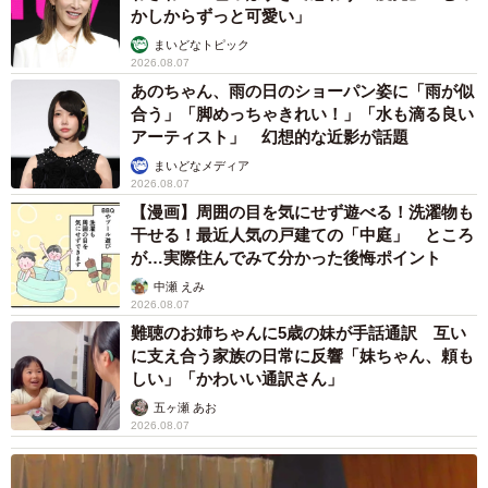
かしからずっと可愛い」
まいどなトピック
2026.08.07
あのちゃん、雨の日のショーパン姿に「雨が似
合う」「脚めっちゃきれい！」「水も滴る良い
アーティスト」 幻想的な近影が話題
まいどなメディア
2026.08.07
【漫画】周囲の目を気にせず遊べる！洗濯物も
干せる！最近人気の戸建ての「中庭」 ところ
が…実際住んでみて分かった後悔ポイント
中瀬 えみ
2026.08.07
難聴のお姉ちゃんに5歳の妹が手話通訳 互い
に支え合う家族の日常に反響「妹ちゃん、頼も
しい」「かわいい通訳さん」
五ヶ瀬 あお
2026.08.07