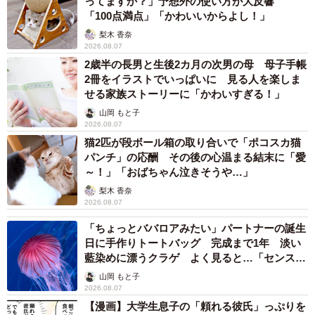
ってますか？」予想外の使い方が大反響
「100点満点」「かわいいからよし！」
梨木 香奈
2026.08.07
2歳半の長男と生後2カ月の次男の母 母子手帳
2冊をイラストでいっぱいに 見る人を楽しま
せる家族ストーリーに「かわいすぎる！」
山岡 もと子
2026.08.07
猫2匹が段ボール箱の取り合いで「ポコスカ猫
パンチ」の応酬 その後の心温まる結末に「愛
～！」「おばちゃん泣きそうや…」
梨木 香奈
2026.08.07
「ちょっとババロアみたい」パートナーの誕生
日に手作りトートバッグ 完成まで1年 淡い
藍染めに漂うクラゲ よく見ると…「センスす
ごい」
山岡 もと子
2026.08.07
【漫画】大学生息子の「頼れる彼氏」っぷりを