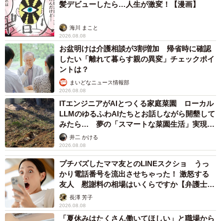
髪デビューしたら…人生が激変！【漫画】
海川 まこと
2026.08.08
お盆明けは介護相談が3割増加 帰省時に確認
したい「離れて暮らす親の異変」チェックポイ
ントは？
まいどなニュース情報部
2026.08.08
ITエンジニアがAIとつくる家庭菜園 ローカル
LLMのゆるふわAIたちとお話しながら開墾して
みたら… 夢の「スマートな菜園生活」実現な
るか
井二 かける
2026.08.08
プチバズしたママ友とのLINEスクショ うっ
かり電話番号を流出させちゃった！ 激怒する
友人 慰謝料の相場はいくらですか【弁護士が
解説】
長澤 芳子
2026.08.08
「夏休みはたくさん働いてほしい」と職場から