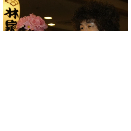
「火事以来10カ月ぶり」全焼した自宅訪れた林家ぺー 内装も
壁も取り払われスケルトン状態の部屋に呆然
まいどなトピック
2026.08.07
「こんなかわいい子おるん！？」大阪出身の
UHB26歳アナが話題…父は元プロ野球選手
「アイドルさんよりかわいい」「めちゃ爽や
か」
まいどなメディア
2026.08.07
世界一周中に3度も出会った運命的カップル