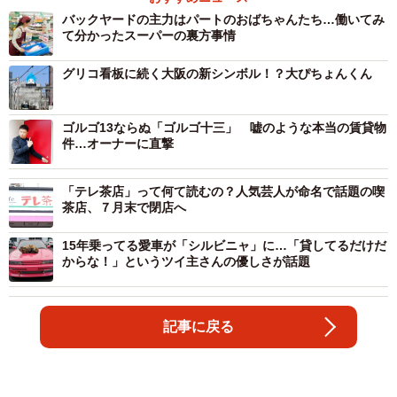
バックヤードの主力はパートのおばちゃんたち…働いてみ
て分かったスーパーの裏方事情
グリコ看板に続く大阪の新シンボル！？大ぴちょんくん
ゴルゴ13ならぬ「ゴルゴ十三」 嘘のような本当の賃貸物
件…オーナーに直撃
「テレ茶店」って何て読むの？人気芸人が命名で話題の喫
茶店、７月末で閉店へ
15年乗ってる愛車が「シルビニャ」に…「貸してるだけだ
からな！」というツイ主さんの優しさが話題
記事に戻る