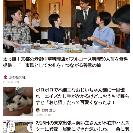
太っ腹！京都の老舗中華料理店がフルコース料理50人前を無料
提供 「一市民としてお礼を」つながる善意の輪
京都新聞社
2026.08.08
ボロボロで不細工なおじいちゃん猫に一目惚
れ エイズだし手がかかるけど…おうちで暮ら
すと「おじ猫」だって可愛くなったよ！
鶴野 浩己
2026.08.08
2泊3日の東京出張→飼い主さんが不在中ハムス
ターに異変 眉間にできた深いしわ、「急に老