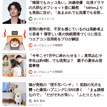
「韓国でもカッコ良い」36歳俳優 出演ドラマ
の大胆なオフショット姿に騒然 「tattooより
も美肌に目が」「血まみれでも洗濯でも全部か
っこいい」
まいどなトピック
2026.08.10
夜間の熱中症、不安を感じているのは高齢者よ
り若者？ 寝苦しい夜の快眠環境づくりに役立
つエアコン活用術をプロが解説
まいどなニュース情報部
2026.08.10
「今年こそ7月中に終わらせる！」意気込む小
学生は約4割…でも現実は？ 親子の夏休み宿
題事情
まいどなニュース情報部
2026.08.10
猫が突然の「理不尽パンチ」！ 笑顔の兄犬を
襲った爆笑ハプニングにSNS沸く 「まぁ猫様
なので」「だがそれが良い」「ふたりともかわ
いいね」
梨木 香奈
2026.08.10