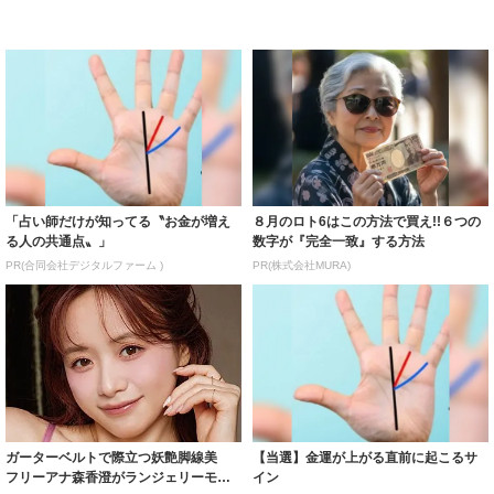
「占い師だけが知ってる〝お金が増え
８月のロト6はこの方法で買え!!６つの
る人の共通点〟」
数字が『完全一致』する方法
PR(合同会社デジタルファーム )
PR(株式会社MURA)
ガーターベルトで際立つ妖艶脚線美
【当選】金運が上がる直前に起こるサ
フリーアナ森香澄がランジェリーモデ
イン