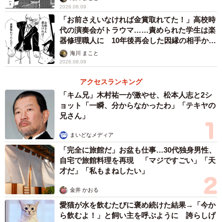
2026.08.09
「お前さえいなければ金賞取れてた！」高校時
代の演奏会がトラウマ……責められた学生は楽
器修理職人に 10年後再会した因縁の相手から
思わぬ申し出【漫画】
海川 まこと
2026.08.09
アクセスランキング
「キム兄」木村祐一が激やせ、松本人志と2シ
ョット「一瞬、分からなかったわ」「テキヤの
兄さん」
まいどなメディア
「完全に旅館だ」お盆も仕事…30代独身男性、
自宅で旅館料理を再現 「マジですごい」「天
才だ」「私もまねしたい」
金井 かおる
愛猫が水を飲むたびに褒め続けた結果→「今か
ら飲むよ！」と飼い主を呼ぶように 誇らしげ