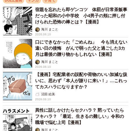
BUZZ漫画
マンガ
子育て
宿題を忘れたら即ゲンコツ 体罰が日常茶飯事
だった昭和の小中学校 小4男子の頬に押し付
けられた恐怖の棒とは？【漫画】
海川 まこと
2026.08.10
口にできなかった「ごめんね」 今も消えない
遠い日の後悔 がんで弱った父と過ごした3カ
月は最後の贈り物かもしれない【漫画】
海川 まこと
2026.08.10
【漫画】宅配業者の誤配や荷物のいい加減な扱
いに、思わず「本人が謝りに来い！」…これっ
てカスハラになりますか？
沼田 絵美
2026.08.10
異性に話しかけたらセクハラ？ 黙っていたら
フキハラ？ 「最近、生きるの難しい」令和の
職場で悩む上司【漫画】
海川 まこと