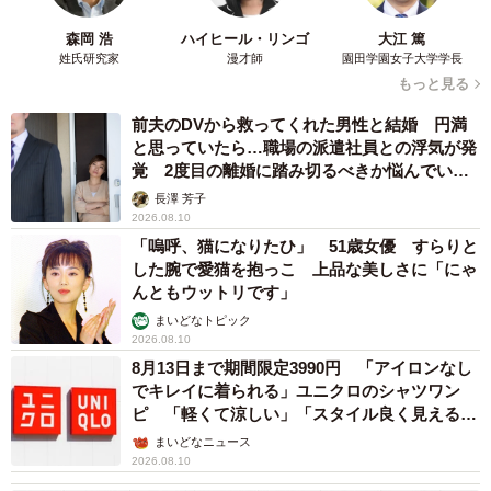
森岡 浩
ハイヒール・リンゴ
大江 篤
姓氏研究家
漫才師
園田学園女子大学学長
もっと見る
前夫のDVから救ってくれた男性と結婚 円満
と思っていたら…職場の派遣社員との浮気が発
覚 2度目の離婚に踏み切るべきか悩んでいま
す【夫婦関係修復カウンセラーが解説】
長澤 芳子
2026.08.10
「嗚呼、猫になりたひ」 51歳女優 すらりと
した腕で愛猫を抱っこ 上品な美しさに「にゃ
んともウットリです」
まいどなトピック
2026.08.10
8月13日まで期間限定3990円 「アイロンなし
でキレイに着られる」ユニクロのシャツワン
ピ 「軽くて涼しい」「スタイル良く見える」
の声
まいどなニュース
2026.08.10