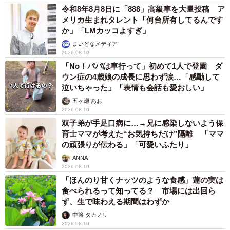
令和8年8月8日に「888」高級車を大量投稿 ア
メリカ生まれタレント「何台所有してるんです
か」「LMカッコよすぎ」
まいどなメディア
2026.08.10
「No！パパは車行って」初めて1人で登園 ダ
ウン症の4歳娘の成長に思わず涙…「感動して
泣いちゃった」「表情も会話も愛おしい」
五ヶ瀬 あお
2026.08.10
双子弟が手足口病に…→兄に感染しないよう保
育士ママが考えた“お気持ちだけ”隔離 「ママ
の頑張りが伝わる」「可愛いふたり」
ANNA
2026.08.10
「ほんのり甘くナッツのような食感」蓮の実は
食べられるって知ってる？ 市場には出回ら
ず、生で味わえる期間はわずか
中将 タカノリ
2026.08.10