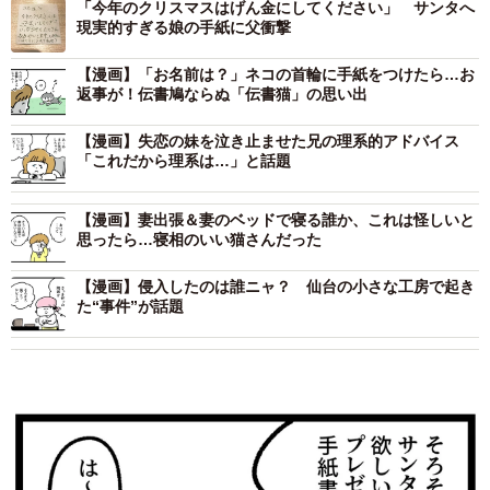
「今年のクリスマスはげん金にしてください」 サンタへ
現実的すぎる娘の手紙に父衝撃
【漫画】「お名前は？」ネコの首輪に手紙をつけたら…お
返事が！伝書鳩ならぬ「伝書猫」の思い出
【漫画】失恋の妹を泣き止ませた兄の理系的アドバイス
「これだから理系は…」と話題
【漫画】妻出張＆妻のベッドで寝る誰か、これは怪しいと
思ったら…寝相のいい猫さんだった
【漫画】侵入したのは誰ニャ？ 仙台の小さな工房で起き
た“事件”が話題