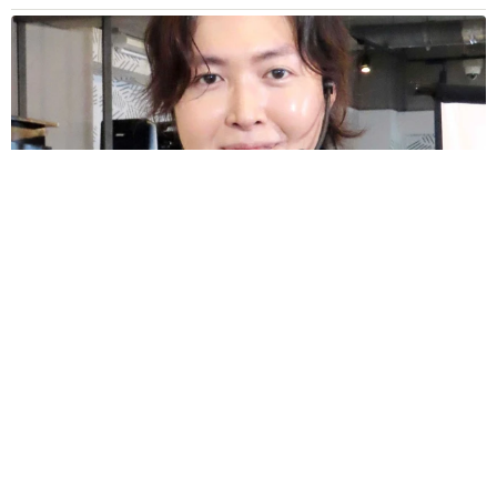
リュウジさん「料理研究家に出来るのはこれくらい」 熊本応
援の姿に「立派な金額」「ありがとう」「頭が上がりません」
まいどなトピック
2026.08.10
ボロボロな外観のかに太郎 名物メニュ−500円
の北海道の料理店が営業再開 90歳初代店主が
接客する日も
中将 タカノリ
2026.08.10