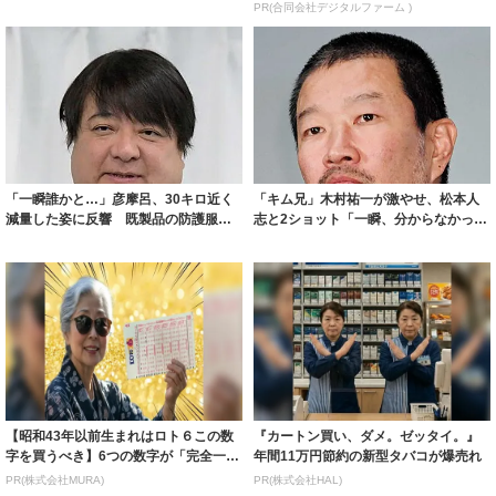
ルに ｢PE...
PR(合同会社デジタルファーム )
「一瞬誰かと…」彦摩呂、30キロ近く
「キム兄」木村祐一が激やせ、松本人
減量した姿に反響 既製品の防護服が
志と2ショット「一瞬、分からなかった
着られると...
わ」「テキ...
【昭和43年以前生まれはロト６この数
『カートン買い、ダメ。ゼッタイ。』
字を買うべき】6つの数字が「完全一
年間11万円節約の新型タバコが爆売れ
致」する方...
PR(株式会社MURA)
PR(株式会社HAL)