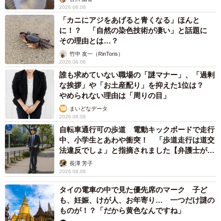
2026.08.06
「カニにアジをあげると青くなる」ほんと
に！？ 「自然の染色技術が凄い」と話題に
その理由とは…？
竹中 友一（RinToris）
2026.08.06
誰も求めていない職場の「謎マナー」、「過剰
な挨拶」や「お土産配り」を抑えた1位は？
やめられない理由は「周りの目」
まいどなデータ
2026.08.06
自転車通行可の歩道 電動キックボードで走行
中、小学生とあわや衝突！ 「歩道走行は道交
法違反でしょ」と指摘されました【弁護士が解
説】
長澤 芳子
2026.08.06
タイの電車の中で見た優先席のマーク 子ど
も、妊娠、けが人、お年寄り… 一つだけ謎の
ものが！？「だから黄色なんですね」