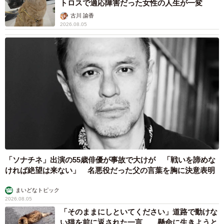
トロスで適応障害だった女性の人生が一変
古川 諭香
2026.08.05
「ソナチネ」出演の55歳俳優が事故で大けが 「戦いを諦めな
ければ絶望は来ない」 名悪役だった父の言葉を胸に決意表明
まいどなトピック
2026.08.05
「そのままにしといてください」道路で動けな
い猫を前に返された一言… 懸命に生きようと