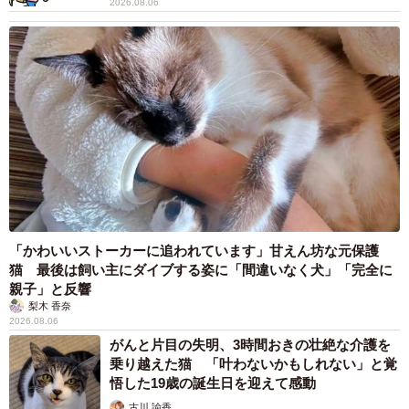
2026.08.06
「かわいいストーカーに追われています」甘えん坊な元保護
猫 最後は飼い主にダイブする姿に「間違いなく犬」「完全に
親子」と反響
梨木 香奈
2026.08.06
がんと片目の失明、3時間おきの壮絶な介護を
乗り越えた猫 「叶わないかもしれない」と覚
悟した19歳の誕生日を迎えて感動
古川 諭香