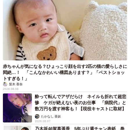
赤ちゃんが気になる？ひょっこり顔を出す2匹の猫の愛らしさに
悶絶…！ 「こんなかわいい構図あります？」「ベストショッ
トすぎる！」
梨木 香奈
2026.08.08
酔って転んでアザだらけ ネイルも折れて超悲
惨 ケガが絶えない夜のお仕事 「病院代」と
数万円を渡す神客も！【現役キャストに取材】
たかなし 亜妖
2026.08.07
乃木坂46賀喜遥香 5年ぶり週チャン表紙 巻