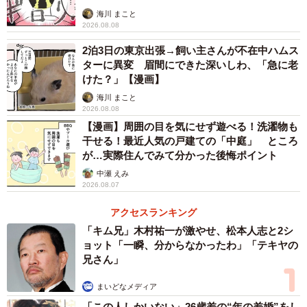
海川 まこと
2026.08.08
2泊3日の東京出張→飼い主さんが不在中ハムス
ターに異変 眉間にできた深いしわ、「急に老
けた？」【漫画】
海川 まこと
2026.08.08
【漫画】周囲の目を気にせず遊べる！洗濯物も
干せる！最近人気の戸建ての「中庭」 ところ
が…実際住んでみて分かった後悔ポイント
中瀬 えみ
2026.08.07
アクセスランキング
「キム兄」木村祐一が激やせ、松本人志と2シ
ョット「一瞬、分からなかったわ」「テキヤの
兄さん」
まいどなメディア
「この人しかいない」26歳差の“年の差婚”をし