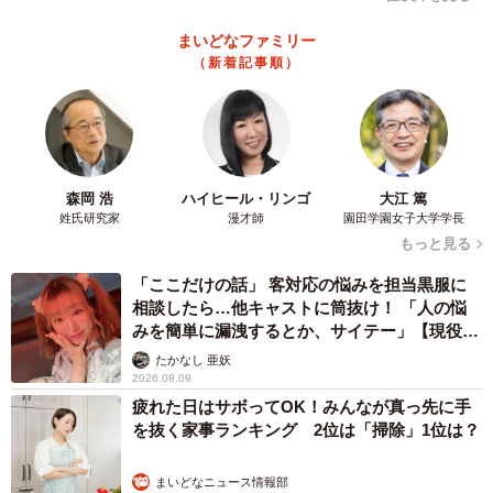
まいどなファミリー
（新着記事順）
森岡 浩
ハイヒール・リンゴ
大江 篤
姓氏研究家
漫才師
園田学園女子大学学長
もっと見る
「ここだけの話」 客対応の悩みを担当黒服に
相談したら…他キャストに筒抜け！ 「人の悩
みを簡単に漏洩するとか、サイテー」【現役キ
ャストに取材】
たかなし 亜妖
2026.08.09
疲れた日はサボってOK！みんなが真っ先に手
を抜く家事ランキング 2位は「掃除」1位は？
まいどなニュース情報部