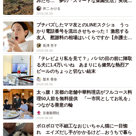
みたら… 夢の「スマートな菜園生活」実現な
るか
井二 かける
2026.08.08
プチバズしたママ友とのLINEスクショ うっ
かり電話番号を流出させちゃった！ 激怒する
友人 慰謝料の相場はいくらですか【弁護士が
解説】
長澤 芳子
2026.08.08
「テレビより私を見て？」パパの目の前に陣取
る犬に1.4万いいね あまりにも健気な熱烈ア
ピールのちょっと切ない結末
梨木 香奈
2026.08.08
太っ腹！京都の老舗中華料理店がフルコース料
理50人前を無料提供 「一市民としてお礼を」
つながる善意の輪
京都新聞社
2026.08.08
ボロボロで不細工なおじいちゃん猫に一目惚
れ エイズだし手がかかるけど…おうちで暮ら