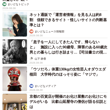
まいどなトピック
2026.08.08
ネット通販で「運営者情報」を見る人は約8
割 信頼できるサイト・怪しいサイトの判断基
準とは？
まいどなニュース情報部
2026.08.08
「息子を一人にしてきたんです、帰らない
と」 施設に入った90歳母、障害のある60歳次
男との暮らしは行き詰まり…【司法書士の現場
から】
山下 静香
2026.08.08
「ウソだろ」体重130kgの女性芸人オダウエダ
植田 大学時代のほっそり姿に「マジで」
まいどなメディア
2026.08.08
京都の百貨店が開催のお化け屋敷のお化けにモ
デルがいる 比叡山延暦寺の僧侶が語る伝説と
は