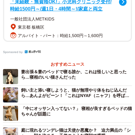
「未経験・無資格OK!」小児科クリニック受付/
時給1500円～/週1日・4時間～!/家庭と両立
一般社団法人METKIDS
東京都 板橋区
3/4
アルバイト・パート：時給1,500円～1,600円
Sponsored by
おすすめニュース
妻出張＆妻のベッドで寝る誰か、これは怪しいと思った
ら…寝相のいい猫さんだった
飼い主と添い寝しようと、猫が無理やり体をねじ込んだ
ら…あんよがピーン！「これはNYAF（ニャフ）を呼ばな
いと」
「中にオッサン入ってない？」 寝相が良すぎるベッドの猫
ちゃんが話題に
庭に現れるツンデレ猫は天使か悪魔か？ 迫力満点の「シ