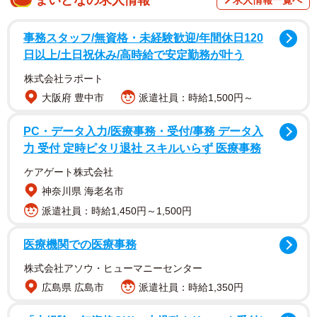
まいどなの求人情報
求人情報一覧へ
事務スタッフ/無資格・未経験歓迎/年間休日120
日以上/土日祝休み/高時給で安定勤務が叶う
株式会社ラポート
大阪府 豊中市
派遣社員：時給1,500円～
PC・データ入力/医療事務・受付/事務 データ入
2/4
力 受付 定時ピタリ退社 スキルいらず 医療事務
ケアゲート株式会社
神奈川県 海老名市
派遣社員：時給1,450円～1,500円
医療機関での医療事務
株式会社アソウ・ヒューマニーセンター
広島県 広島市
派遣社員：時給1,350円