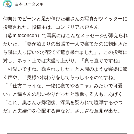
吉本 ユータヌキ
仰向けでピーンと足が伸びた猫さんの写真がツイッターに
投稿された。投稿主は、コンドリア水戸さん
（@mitoconcon）で写真にはこんなメッセージが添えられ
たいた。「妻が泊まりの出張で一人で寝てたのに朝起きた
ら隣に人っぽいのが寝てて驚き呆れました」。この投稿に
対し、ネット上では大盛り上がり。「真っ直ぐですね」
「可愛いですね、癒されました」と人間のような寝姿に驚
く声や、「奥様の代わりをしてらっしゃるのですね」
「『仕方ニャイな、一緒に寝てやるニャ』みたいで可愛
い」と猫さんの思いやりだったと想像する人も。あげく
「これ、奧さんが帰宅後、浮気を疑われて喧嘩するやつ
だ」と夫婦仲を心配する声など、さまざな意見が出た。