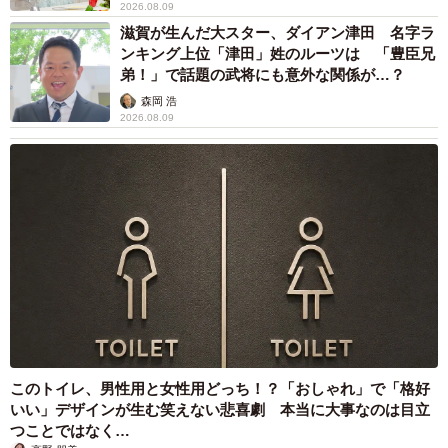
2026.08.09
滋賀が生んだ大スター、ダイアン津田 名字ラ
ンキング上位「津田」姓のルーツは 「豊臣兄
弟！」で話題の武将にも意外な関係が…？
森岡 浩
2026.08.09
このトイレ、男性用と女性用どっち！？「おしゃれ」で「格好
いい」デザインが生む笑えない悲喜劇 本当に大事なのは目立
つことではなく…