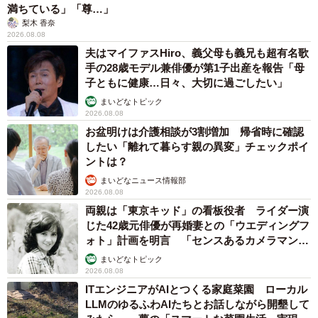
満ちている」「尊…」
梨木 香奈
2026.08.08
夫はマイファスHiro、義父母も義兄も超有名歌
手の28歳モデル兼俳優が第1子出産を報告「母
子ともに健康…日々、大切に過ごしたい」
まいどなトピック
2026.08.08
お盆明けは介護相談が3割増加 帰省時に確認
したい「離れて暮らす親の異変」チェックポイ
ントは？
まいどなニュース情報部
2026.08.08
両親は「東京キッド」の看板役者 ライダー演
じた42歳元俳優が再婚妻との「ウエディングフ
ォト」計画を明言 「センスあるカメラマン求
む」
まいどなトピック
2026.08.08
ITエンジニアがAIとつくる家庭菜園 ローカル
LLMのゆるふわAIたちとお話しながら開墾して