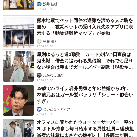
浅井 佳穂
2026.08.08
熊本地震でペット同伴の避難を諦める人に胸を
痛め… 被災ペットの受け入れ先をアプリに表
示する「動物避難所マップ」が始動
平藤 清刀
2026.08.08
原則ゆるっと週3勤務 カード支払い日直前は
鬼出勤 借金に追われる風俗嬢 それでも足り
ない場合は朝までガールズバー副業【現役キャ
ストに取材】
たかなし 亜妖
2026.08.08
19歳でハライチ岩井勇気と年の差婚から3年、
22歳元おはガール髪バッサリ「ショート似合い
すぎ」
まいどなメディア
2026.08.08
オフィスに置かれたウォーターサーバー 空の
2Lボトル持参し毎日給水する男性社員→総務担
当者の注意にまさかの逆ギレ！【弁護士が解