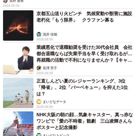
高野 朋美
2026.08.09
京都五山送り火ピンチ 気候変動や獣害に施設
老朽化「もう限界」 クラファン募る
浅井 佳穂
2026.08.09
業績悪化で退職勧奨を受けた30代会社員 会社
都合退職ならば失業手当を早く受け取れるが…
再就職の活動で不利になりませんか？【キャリ
アカウンセラーが解説】
長澤 芳子
2026.08.09
正直しんどい夏のレジャーランキング、3位
「帰省」、2位「バーベキュー」を抑えた1位
は？
まいどなデータ
2026.08.09
NHK大阪の朝の顔…気象キャスター、真っ赤な
ワンピで「愛の不時着」観劇 三山凌輝さんら
ポスターと記念撮影
まいどなトピック