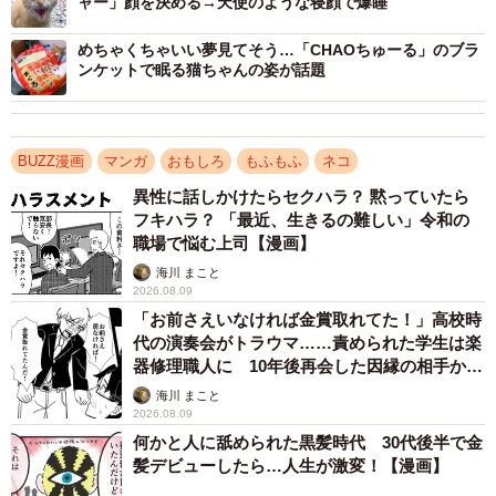
ャー」顔を決める→天使のような寝顔で爆睡
4/4
めちゃくちゃいい夢見てそう…「CHAOちゅーる」のブラ
ンケットで眠る猫ちゃんの姿が話題
この漫画の記事は
→
https://maidonanews.jp/article/12499150
BUZZ漫画
マンガ
おもしろ
もふもふ
ネコ
異性に話しかけたらセクハラ？ 黙っていたら
フキハラ？ 「最近、生きるの難しい」令和の
職場で悩む上司【漫画】
海川 まこと
2026.08.09
「お前さえいなければ金賞取れてた！」高校時
代の演奏会がトラウマ……責められた学生は楽
器修理職人に 10年後再会した因縁の相手から
思わぬ申し出【漫画】
海川 まこと
2026.08.09
何かと人に舐められた黒髪時代 30代後半で金
髪デビューしたら…人生が激変！【漫画】