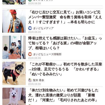
2026.08.09
「右ひじ左ひじ交互に見て♪」お笑いコンビ元
メンバー髪型激変 命を救う資格を取得「ええ
え！！すごすぎます！」→本名も明らかに
まいどなメディア
2026.08.09
帰省は控えても感謝は届けたい…「お盆玉」っ
て知ってる？「あげる派」の4割が金額アッ
プ、相場はいくら？
まいどなニュース情報部
2026.08.09
「これが不動柴か…」初めて外を散歩した豆柴
→2分後、足元でうるうる 「かわいすぎる」
「ぬいぐるみみたい」
梨木 香奈
2026.08.09
「体だけ別生物みたい」初めて川遊びをした
犬、濡れた直後の激変ぶりが話題 「新種
だ！」「河童だ」「毛刈りされたあとの羊」