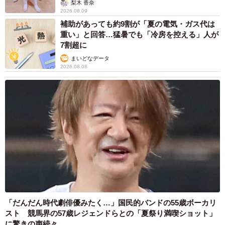
梨木 香奈
2026.08.09
補助があっても約9割が「夏の電気・ガス代は
重い」と回答…猛暑でも「冷房を控える」人が
7割超に
まいどなデータ
2026.08.08
「だんだん時代劇俳優みたく…」国民的バンドの55歳ボーカリ
スト 競馬界の57歳レジェンドらとの「夏祭り満喫ショット」
に驚きの声続々