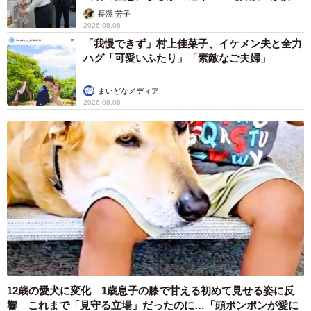
説】
長澤 芳子
2026.08.08
「我慢できず」村上佳菜子、イケメン夫と全力
ハグ「可愛いふたり」「素敵なご夫婦」
まいどなメディア
2026.08.08
12歳の愛犬に変化 1歳息子の膝で甘える初めて見せる姿に反
響 これまで「見守る立場」だったのに…「頭ポンポンが愛に