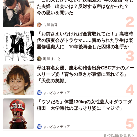
た夫婦 出会いは？反対する声はなかった？
今の思いを聞いた
古川 諭香
「お前さえいなければ金賞取れてた！」高校時
代の演奏会がトラウマ……責められた学生は楽
器修理職人に 10年後再会した因縁の相手から
思わぬ申し出【漫画】
海川 まこと
母は有名女優、慶応幼稚舎出身CBCアナのノー
スリーブ姿「育ちの良さが表情に表れてる」
「天使の笑顔」
まいどなメディア
「ウソだろ」体重130kgの女性芸人オダウエダ
植田 大学時代のほっそり姿に「マジで」
まいどなメディア
６位以降を見る