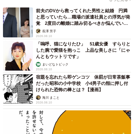
前夫のDVから救ってくれた男性と結婚 円満
と思っていたら…職場の派遣社員との浮気が発
覚 2度目の離婚に踏み切るべきか悩んでいま
す【夫婦関係修復カウンセラーが解説】
長澤 芳子
2026.08.10
「嗚呼、猫になりたひ」 51歳女優 すらりと
した腕で愛猫を抱っこ 上品な美しさに「にゃ
んともウットリです」
まいどなトピック
2026.08.10
宿題を忘れたら即ゲンコツ 体罰が日常茶飯事
だった昭和の小中学校 小4男子の頬に押し付
けられた恐怖の棒とは？【漫画】
海川 まこと
2026.08.10