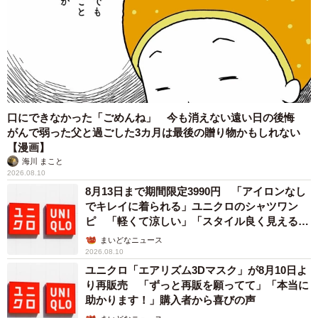
口にできなかった「ごめんね」 今も消えない遠い日の後悔
がんで弱った父と過ごした3カ月は最後の贈り物かもしれない
【漫画】
海川 まこと
2026.08.10
8月13日まで期間限定3990円 「アイロンなし
でキレイに着られる」ユニクロのシャツワン
ピ 「軽くて涼しい」「スタイル良く見える」
の声
まいどなニュース
2026.08.10
ユニクロ「エアリズム3Dマスク」が8月10日よ
り再販売 「ずっと再販を願ってて」「本当に
助かります！」購入者から喜びの声