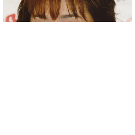
母は有名女優、慶応幼稚舎出身CBCアナのノースリーブ姿「育
ちの良さが表情に表れてる」「天使の笑顔」
まいどなメディア
2026.08.09
業績悪化で退職勧奨を受けた30代会社員 会社
都合退職ならば失業手当を早く受け取れるが…
再就職の活動で不利になりませんか？【キャリ
アカウンセラーが解説】
長澤 芳子
2026.08.09
正直しんどい夏のレジャーランキング、3位
「帰省」、2位「バーベキュー」を抑えた1位