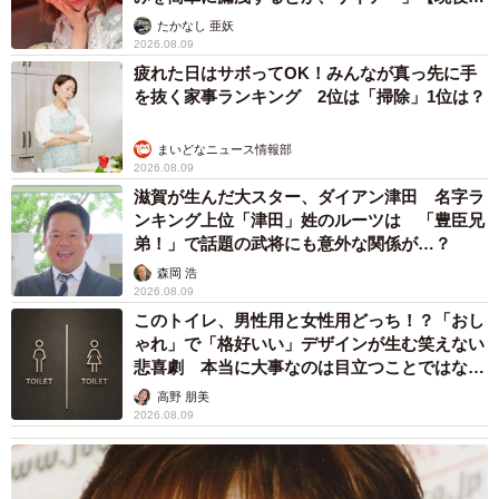
ャストに取材】
たかなし 亜妖
2026.08.09
疲れた日はサボってOK！みんなが真っ先に手
を抜く家事ランキング 2位は「掃除」1位は？
まいどなニュース情報部
2026.08.09
滋賀が生んだ大スター、ダイアン津田 名字ラ
ンキング上位「津田」姓のルーツは 「豊臣兄
弟！」で話題の武将にも意外な関係が…？
森岡 浩
2026.08.09
このトイレ、男性用と女性用どっち！？「おし
ゃれ」で「格好いい」デザインが生む笑えない
悲喜劇 本当に大事なのは目立つことではな
く…
高野 朋美
2026.08.09