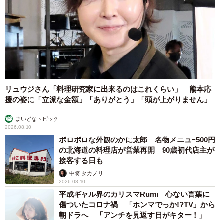
リュウジさん「料理研究家に出来るのはこれくらい」 熊本応
援の姿に「立派な金額」「ありがとう」「頭が上がりません」
まいどなトピック
2026.08.10
ボロボロな外観のかに太郎 名物メニュ−500円
の北海道の料理店が営業再開 90歳初代店主が
接客する日も
中将 タカノリ
2026.08.10
平成ギャル界のカリスマRumi 心ない言葉に
傷ついたコロナ禍 「ホンマでっか!?TV」から
朝ドラへ 「アンチを見返す日がキター！」