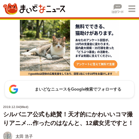
まいどなニュースをGoogle検索でフォローする
2019.12.04(Wed)
シルバニア公式も絶賛！天才的にかわいいコマ撮
りアニメ…作ったのはなんと、12歳女児ですと！
太田 浩子