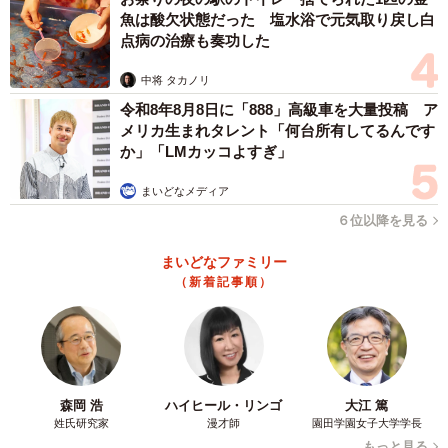
魚は酸欠状態だった 塩水浴で元気取り戻し白
点病の治療も奏功した
中将 タカノリ
令和8年8月8日に「888」高級車を大量投稿 ア
メリカ生まれタレント「何台所有してるんです
か」「LMカッコよすぎ」
まいどなメディア
６位以降を見る
まいどなファミリー
（新着記事順）
森岡 浩
ハイヒール・リンゴ
大江 篤
姓氏研究家
漫才師
園田学園女子大学学長
もっと見る