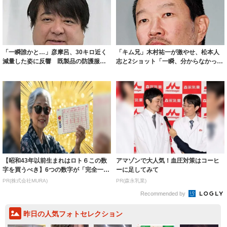
「一瞬誰かと…」彦摩呂、30キロ近く
「キム兄」木村祐一が激やせ、松本人
減量した姿に反響 既製品の防護服が
志と2ショット「一瞬、分からなかった
着られると...
わ」「テキ...
【昭和43年以前生まれはロト６この数
アマゾンで大人気！血圧対策はコーヒ
字を買うべき】6つの数字が「完全一
ーに足してみて
致」する方...
PR(株式会社MURA)
PR(森永乳業)
Recommended by
昨日の人気フォトセレクション