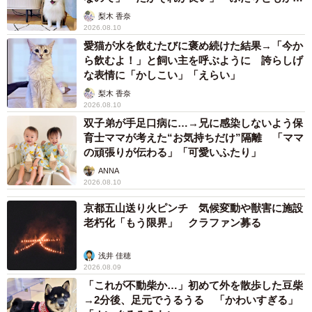
いいね」
梨木 香奈
2026.08.10
愛猫が水を飲むたびに褒め続けた結果→「今か
ら飲むよ！」と飼い主を呼ぶように 誇らしげ
な表情に「かしこい」「えらい」
梨木 香奈
2026.08.10
双子弟が手足口病に…→兄に感染しないよう保
育士ママが考えた“お気持ちだけ”隔離 「ママ
の頑張りが伝わる」「可愛いふたり」
ANNA
2026.08.10
京都五山送り火ピンチ 気候変動や獣害に施設
老朽化「もう限界」 クラファン募る
浅井 佳穂
2026.08.09
「これが不動柴か…」初めて外を散歩した豆柴
→2分後、足元でうるうる 「かわいすぎる」