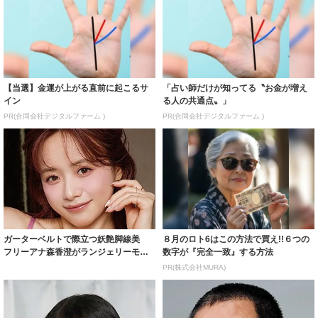
【当選】金運が上がる直前に起こるサ
「占い師だけが知ってる〝お金が増え
イン
る人の共通点〟」
PR(合同会社デジタルファーム )
PR(合同会社デジタルファーム )
ガーターベルトで際立つ妖艶脚線美
８月のロト6はこの方法で買え!!６つの
フリーアナ森香澄がランジェリーモデ
数字が『完全一致』する方法
ルに ｢PE...
PR(株式会社MURA)