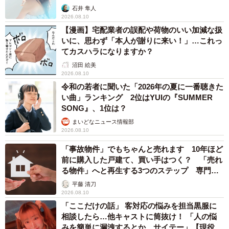
石井 隼人
2026.08.10
【漫画】宅配業者の誤配や荷物のいい加減な扱
いに、思わず「本人が謝りに来い！」…これっ
てカスハラになりますか？
沼田 絵美
2026.08.10
令和の若者に聞いた「2026年の夏に一番聴きた
い曲」ランキング 2位はYUIの『SUMMER
SONG』、1位は？
まいどなニュース情報部
2026.08.10
「事故物件」でもちゃんと売れます 10年ほど
前に購入した戸建て、買い手はつく？ 「売れ
る物件」へと再生する3つのステップ 専門家
が解説
平藤 清刀
2026.08.10
「ここだけの話」 客対応の悩みを担当黒服に
相談したら…他キャストに筒抜け！ 「人の悩
みを簡単に漏洩するとか、サイテー」【現役キ