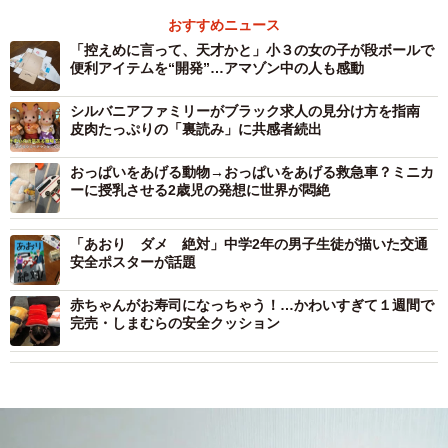
おすすめニュース
「控えめに言って、天才かと」小３の女の子が段ボールで
便利アイテムを“開発”…アマゾン中の人も感動
シルバニアファミリーがブラック求人の見分け方を指南
皮肉たっぷりの「裏読み」に共感者続出
おっぱいをあげる動物→おっぱいをあげる救急車？ミニカ
ーに授乳させる2歳児の発想に世界が悶絶
「あおり ダメ 絶対」中学2年の男子生徒が描いた交通
安全ポスターが話題
赤ちゃんがお寿司になっちゃう！…かわいすぎて１週間で
完売・しまむらの安全クッション