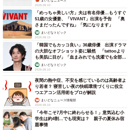
まいどなニュース
2026.08.10
「めっちゃ美しい方」夫は有名俳優…もうすぐ
51歳の女優妻、「VIVANT」出演を予告 「奥
さまだったんですね」「気になります」
まいどなトピック
2026.08.10
「韓国でもカッコ良い」36歳俳優 出演ドラマ
の大胆なオフショット姿に騒然 「tattooより
も美肌に目が」「血まみれでも洗濯でも全部か
っこいい」
まいどなトピック
2026.08.10
夜間の熱中症、不安を感じているのは高齢者よ
り若者？ 寝苦しい夜の快眠環境づくりに役立
つエアコン活用術をプロが解説
まいどなニュース情報部
2026.08.10
「今年こそ7月中に終わらせる！」意気込む小
学生は約4割…でも現実は？ 親子の夏休み宿
題事情