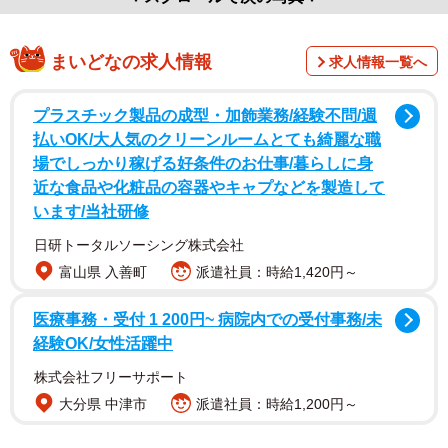
まいどなの求人情報
求人情報一覧へ
プラスチック製品の成型・加飾業務/経験不問/週
払いOK/大人気のクリーンルームとても綺麗な職
場でしっかり稼げる好条件のお仕事/暮らしに身
近な食品や化粧品の容器やキャプなどを製造して
います/当社研修
日研トータルソーシング株式会社
富山県 入善町
派遣社員：時給1,420円～
医療事務・受付 1 200円~ 病院内での受付事務/未
経験OK/女性活躍中
株式会社フリーサポート
大分県 中津市
派遣社員：時給1,200円～