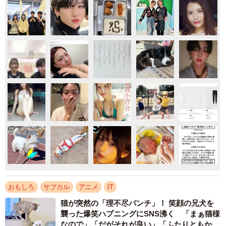
おもしろ
サブカル
アニメ
IT
猫が突然の「理不尽パンチ」！ 笑顔の兄犬を
襲った爆笑ハプニングにSNS沸く 「まぁ猫様
なので」「だがそれが良い」「ふたりともかわ