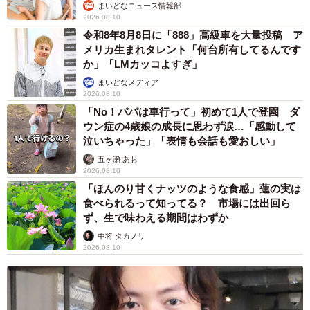
まいどなニュース情報部
2026.08.10
令和8年8月8日に「888」高級車を大量投稿 ア
メリカ生まれタレント「何台所有してるんです
か」「LMカッコよすぎ」
まいどなメディア
2026.08.10
「No！パパは車行って」初めて1人で登園 ダ
ウン症の4歳娘の成長に思わず涙…「感動して
泣いちゃった」「表情も会話も愛おしい」
五ヶ瀬 あお
2026.08.10
「ほんのり甘くナッツのような食感」蓮の実は
食べられるって知ってる？ 市場には出回ら
ず、生で味わえる期間はわずか
中将 タカノリ
2026.08.10