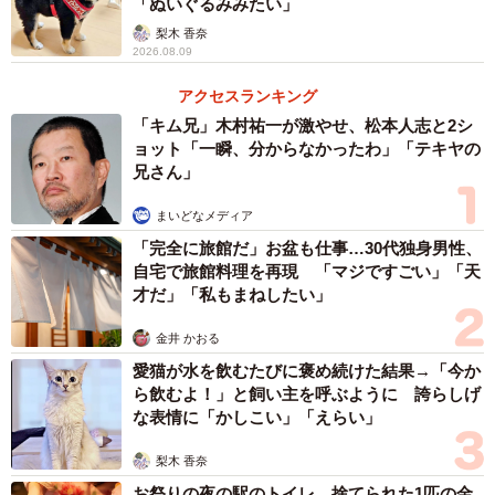
「ぬいぐるみみたい」
梨木 香奈
2026.08.09
アクセスランキング
「キム兄」木村祐一が激やせ、松本人志と2シ
ョット「一瞬、分からなかったわ」「テキヤの
兄さん」
まいどなメディア
「完全に旅館だ」お盆も仕事…30代独身男性、
自宅で旅館料理を再現 「マジですごい」「天
才だ」「私もまねしたい」
金井 かおる
愛猫が水を飲むたびに褒め続けた結果→「今か
ら飲むよ！」と飼い主を呼ぶように 誇らしげ
な表情に「かしこい」「えらい」
梨木 香奈
お祭りの夜の駅のトイレ 捨てられた1匹の金