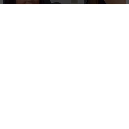
難聴のお姉ちゃんに5歳の妹が手話通訳 互いに支え合う家族の
日常に反響「妹ちゃん、頼もしい」「かわいい通訳さん」
五ヶ瀬 あお
2026.08.07
ラストライブ控えるT-BOLAN森友嵐士 にし
たん社長がTikTok内で独占インタビュー
まいどなニュース
2026.08.07
「男の子のママっぽいよね」ってどういう意
味？ 女系家族で育った母 いつもスカートと
ワンピースしか着ないし、ヒールも好き どの
へんが…
山岡 もと子
2026.08.07