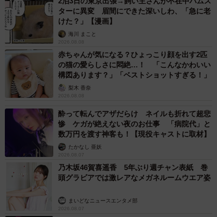
2泊3日の東京出張→飼い主さんが不在中ハムス
ターに異変 眉間にできた深いしわ、「急に老
けた？」【漫画】
海川 まこと
2026.08.08
赤ちゃんが気になる？ひょっこり顔を出す2匹
の猫の愛らしさに悶絶…！ 「こんなかわいい
構図あります？」「ベストショットすぎる！」
梨木 香奈
2026.08.08
酔って転んでアザだらけ ネイルも折れて超悲
惨 ケガが絶えない夜のお仕事 「病院代」と
数万円を渡す神客も！【現役キャストに取材】
たかなし 亜妖
2026.08.07
乃木坂46賀喜遥香 5年ぶり週チャン表紙 巻
頭グラビアでは激レアなメガネルームウエア姿
まいどなニュースエンタメ部
2026.08.07