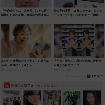
「一瞬誰かと…」彦摩呂、30キロ近く
紗栄子の長男 18歳のモデル、カジュ
減量した姿に反響 既製品の防護服が
アルコーデのおしゃれ近影が「両親の
着られると...
いいとこ取...
あなたの金運はどう？宝くじに縁があ
「たばこ税なし」思わぬ朗報に喫煙者
る時、金運はこう変わる
が群がる新型タバコ
PR(合同会社デジタルファーム )
PR(株式会社HAL)
Recommended by
昨日の人気フォトセレクション