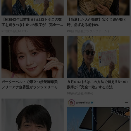
【昭和43年以前生まれはロト６この数
【当選した人が暴露】宝くじ運が動く
字を買うべき】6つの数字が「完全一
時、必ずある前触れ
致」する方...
PR(株式会社MURA)
PR(合同会社デジタルファーム )
ガーターベルトで際立つ妖艶脚線美
８月のロト6はこの方法で買え!!６つの
フリーアナ森香澄がランジェリーモデ
数字が『完全一致』する方法
ルに ｢PE...
PR(株式会社MURA)