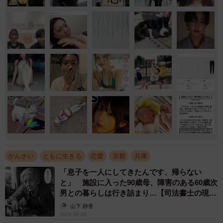
かんさい
ともに生きる
恋愛
京都
兵庫
「息子を一人にしてきたんです、帰らない
と」 施設に入った90歳母、障害のある60歳次
男との暮らしは行き詰まり…【司法書士の現場
から】
山下 静香
2026.08.08