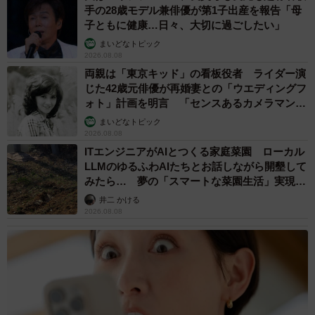
手の28歳モデル兼俳優が第1子出産を報告「母
子ともに健康…日々、大切に過ごしたい」
まいどなトピック
2026.08.08
両親は「東京キッド」の看板役者 ライダー演
じた42歳元俳優が再婚妻との「ウエディングフ
ォト」計画を明言 「センスあるカメラマン求
む」
まいどなトピック
2026.08.08
ITエンジニアがAIとつくる家庭菜園 ローカル
LLMのゆるふわAIたちとお話しながら開墾して
みたら… 夢の「スマートな菜園生活」実現な
るか
井二 かける
2026.08.08