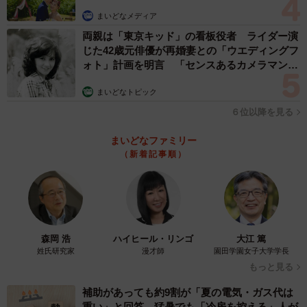
まいどなメディア
両親は「東京キッド」の看板役者 ライダー演
じた42歳元俳優が再婚妻との「ウエディングフ
ォト」計画を明言 「センスあるカメラマン求
む」
まいどなトピック
６位以降を見る
まいどなファミリー
（新着記事順）
森岡 浩
ハイヒール・リンゴ
大江 篤
姓氏研究家
漫才師
園田学園女子大学学長
もっと見る
補助があっても約9割が「夏の電気・ガス代は
重い」と回答…猛暑でも「冷房を控える」人が