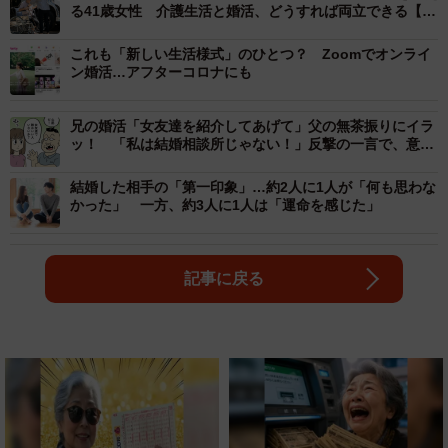
る41歳女性 介護生活と婚活、どうすれば両立できる【社
会福祉士解説】
これも「新しい生活様式」のひとつ？ Zoomでオンライ
ン婚活…アフターコロナにも
兄の婚活「女友達を紹介してあげて」父の無茶振りにイラ
ッ！ 「私は結婚相談所じゃない！」反撃の一言で、意外
な展開に
結婚した相手の「第一印象」…約2人に1人が「何も思わな
かった」 一方、約3人に1人は「運命を感じた」
記事に戻る