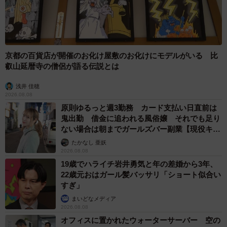
京都の百貨店が開催のお化け屋敷のお化けにモデルがいる 比
叡山延暦寺の僧侶が語る伝説とは
浅井 佳穂
2026.08.08
原則ゆるっと週3勤務 カード支払い日直前は
鬼出勤 借金に追われる風俗嬢 それでも足り
ない場合は朝までガールズバー副業【現役キャ
ストに取材】
たかなし 亜妖
2026.08.08
19歳でハライチ岩井勇気と年の差婚から3年、
22歳元おはガール髪バッサリ「ショート似合い
すぎ」
まいどなメディア
2026.08.08
オフィスに置かれたウォーターサーバー 空の