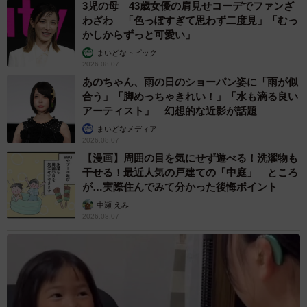
3児の母 43歳女優の肩見せコーデでファンざ
わざわ 「色っぽすぎて思わず二度見」「むっ
かしからずっと可愛い」
まいどなトピック
2026.08.07
あのちゃん、雨の日のショーパン姿に「雨が似
合う」「脚めっちゃきれい！」「水も滴る良い
アーティスト」 幻想的な近影が話題
まいどなメディア
2026.08.07
【漫画】周囲の目を気にせず遊べる！洗濯物も
干せる！最近人気の戸建ての「中庭」 ところ
が…実際住んでみて分かった後悔ポイント
中瀬 えみ
2026.08.07