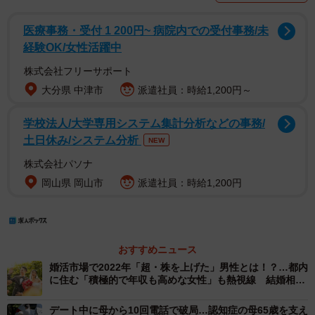
医療事務・受付 1 200円~ 病院内での受付事務/未
経験OK/女性活躍中
株式会社フリーサポート
大分県 中津市
派遣社員：時給1,200円～
学校法人/大学専用システム集計分析などの事務/
土日休み/システム分析
NEW
株式会社パソナ
岡山県 岡山市
派遣社員：時給1,200円
おすすめニュース
婚活市場で2022年「超・株を上げた」男性とは！？…都内
に住む「積極的で年収も高めな女性」も熱視線 結婚相談
所の担当者が激白
デート中に母から10回電話で破局…認知症の母65歳を支え