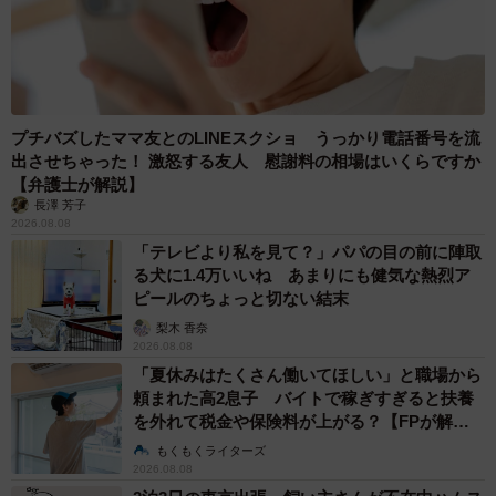
プチバズしたママ友とのLINEスクショ うっかり電話番号を流
出させちゃった！ 激怒する友人 慰謝料の相場はいくらですか
【弁護士が解説】
長澤 芳子
2026.08.08
「テレビより私を見て？」パパの目の前に陣取
る犬に1.4万いいね あまりにも健気な熱烈ア
ピールのちょっと切ない結末
梨木 香奈
2026.08.08
「夏休みはたくさん働いてほしい」と職場から
頼まれた高2息子 バイトで稼ぎすぎると扶養
を外れて税金や保険料が上がる？【FPが解
説】
もくもくライターズ
2026.08.08