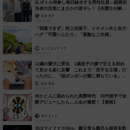
2Lボトル持参し毎日給水する男性社員→総務担
当者の注意にまさかの逆ギレ！【弁護士が解
説】
長澤 芳子
2026.08.08
「我慢できず」村上佳菜子、イケメン夫と全力
ハグ「可愛いふたり」「素敵なご夫婦」
まいどなメディア
2026.08.08
12歳の愛犬に変化 1歳息子の膝で甘える初め
て見せる姿に反響 これまで「見守る立場」だ
ったのに…「頭ポンポンが愛に満ちている」
「尊…」
梨木 香奈
2026.08.08
何かと人に舐められた黒髪時代 30代後半で金
髪デビューしたら…人生が激変！【漫画】
海川 まこと
2026.08.08
夫はマイファスHiro、義父母も義兄も超有名歌