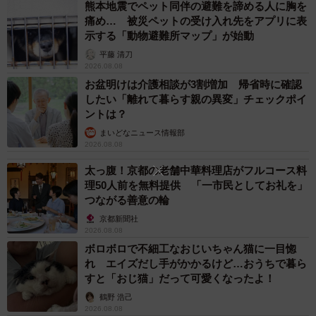
熊本地震でペット同伴の避難を諦める人に胸を
痛め… 被災ペットの受け入れ先をアプリに表
示する「動物避難所マップ」が始動
平藤 清刀
2026.08.08
お盆明けは介護相談が3割増加 帰省時に確認
したい「離れて暮らす親の異変」チェックポイ
ントは？
まいどなニュース情報部
2026.08.08
太っ腹！京都の老舗中華料理店がフルコース料
理50人前を無料提供 「一市民としてお礼を」
つながる善意の輪
京都新聞社
2026.08.08
ボロボロで不細工なおじいちゃん猫に一目惚
れ エイズだし手がかかるけど…おうちで暮ら
すと「おじ猫」だって可愛くなったよ！
鶴野 浩己
2026.08.08