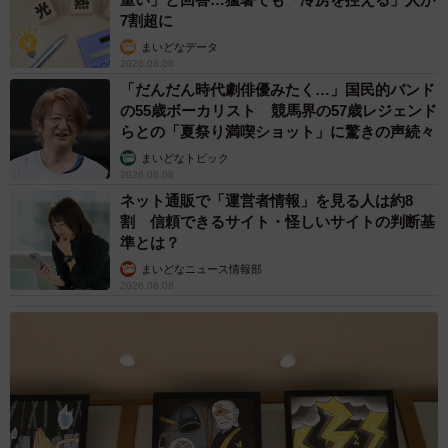
7割超に
まいどなデータ
2026.08.08
「だんだん時代劇俳優みたく…」国民的バンド
の55歳ボーカリスト 競馬界の57歳レジェンド
らとの「夏祭り満喫ショット」に驚きの声続々
まいどなトピック
2026.08.08
ネット通販で「運営者情報」を見る人は約8
割 信頼できるサイト・怪しいサイトの判断基
準とは？
まいどなニュース情報部
2026.08.08