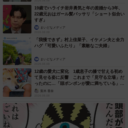
2026.08.08
19歳でハライチ岩井勇気と年の差婚から3年、
22歳元おはガール髪バッサリ「ショート似合い
すぎ」
まいどなメディア
2026.08.08
「我慢できず」村上佳菜子、イケメン夫と全力
ハグ「可愛いふたり」「素敵なご夫婦」
まいどなメディア
2026.08.08
12歳の愛犬に変化 1歳息子の膝で甘える初め
て見せる姿に反響 これまで「見守る立場」だ
ったのに…「頭ポンポンが愛に満ちている」
「尊…」
梨木 香奈
2026.08.08