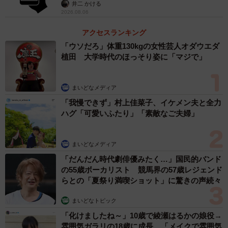
提」の対策
井二 かける
2026.08.06
アクセスランキング
「ウソだろ」体重130kgの女性芸人オダウエダ
植田 大学時代のほっそり姿に「マジで」
まいどなメディア
「我慢できず」村上佳菜子、イケメン夫と全力
ハグ「可愛いふたり」「素敵なご夫婦」
まいどなメディア
「だんだん時代劇俳優みたく…」国民的バンド
の55歳ボーカリスト 競馬界の57歳レジェンド
らとの「夏祭り満喫ショット」に驚きの声続々
まいどなトピック
「化けましたね～」10歳で綾瀬はるかの娘役→
雰囲気ガラリの18歳に成長 「メイクで雰囲気