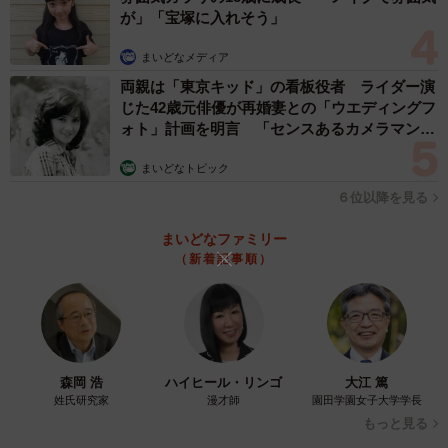
が」「宝塚に入れそう」
まいどなメディア
両親は「東京キッド」の看板役者 ライダー演
じた42歳元俳優が再婚妻との「ウエディングフ
ォト」計画を明言 「センスあるカメラマン求
む」
まいどなトピック
６位以降を見る
まいどなファミリー
（新着記事順）
森岡 浩
ハイヒール・リンゴ
大江 篤
姓氏研究家
漫才師
園田学園女子大学学長
もっと見る