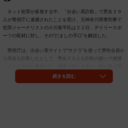
ネット犯罪が多発する中、「出会い系詐欺」で男女２９
人が警視庁に逮捕されたことを受け、元神奈川県警刑事で
犯罪ジャーナリストの小川泰平氏は２２日、デイリースポ
ーツの取材に対し、その“だましの手口”を解説した。
警視庁は、出会い系サイトで“サクラ”を使って男性会員か
ら現金を詐取したとして、男女２９人を詐欺の疑いで逮捕
したと２０日に発表した。捜査２課によると、岡山県の男
性会社員（４１）に対し、女性会員を装って「金を支払え
続きを読む
ば電話番号を交換できる」と虚偽のメッセージを送り、現
金７万円を振り込ませた疑い。
小川氏は「容疑者たちは女性を装って、ＬＩＮＥなどの
ＳＮＳを通じて不特定多数の男性らに『お話がしたい』な
どとメッセージを送る。かわいい女性の写真も添えられて