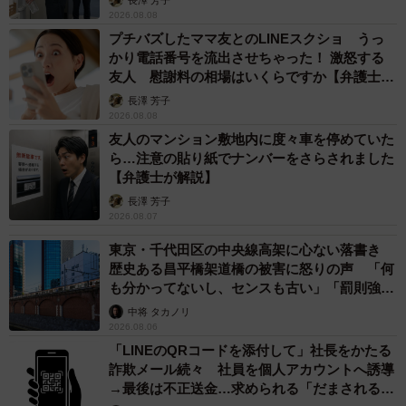
2026.08.08
プチバズしたママ友とのLINEスクショ うっ
かり電話番号を流出させちゃった！ 激怒する
友人 慰謝料の相場はいくらですか【弁護士が
解説】
長澤 芳子
2026.08.08
友人のマンション敷地内に度々車を停めていた
ら…注意の貼り紙でナンバーをさらされました
【弁護士が解説】
長澤 芳子
2026.08.07
東京・千代田区の中央線高架に心ない落書き
歴史ある昌平橋架道橋の被害に怒りの声 「何
も分かってないし、センスも古い」「罰則強化
して」
中将 タカノリ
2026.08.06
「LINEのQRコードを添付して」社長をかたる
詐欺メール続々 社員を個人アカウントへ誘導
→最後は不正送金…求められる「だまされる前