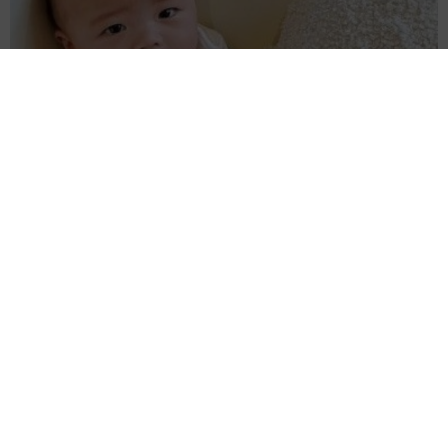
赤ちゃんが気になる？ひょっこり顔を出す2匹の猫の愛らしさに
悶絶…！ 「こんなかわいい構図あります？」「ベストショッ
トすぎる！」
梨木 香奈
2026.08.08
酔って転んでアザだらけ ネイルも折れて超悲
惨 ケガが絶えない夜のお仕事 「病院代」と
数万円を渡す神客も！【現役キャストに取材】
たかなし 亜妖
2026.08.07
乃木坂46賀喜遥香 5年ぶり週チャン表紙 巻
頭グラビアでは激レアなメガネルームウエア姿