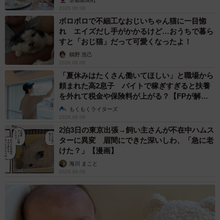
2026.08.08
ボロボロで不細工なおじいちゃん猫に一目惚
れ エイズだし手がかかるけど…おうちで暮ら
すと「おじ猫」だって可愛くなったよ！
鶴野 浩己
2026.08.08
「夏休みはたくさん働いてほしい」と職場から
頼まれた高2息子 バイトで稼ぎすぎると扶養
を外れて税金や保険料が上がる？【FPが解
説】
もくもくライターズ
2026.08.08
2泊3日の東京出張→飼い主さんが不在中ハムス
ターに異変 眉間にできた深いしわ、「急に老
けた？」【漫画】
海川 まこと
2026.08.08