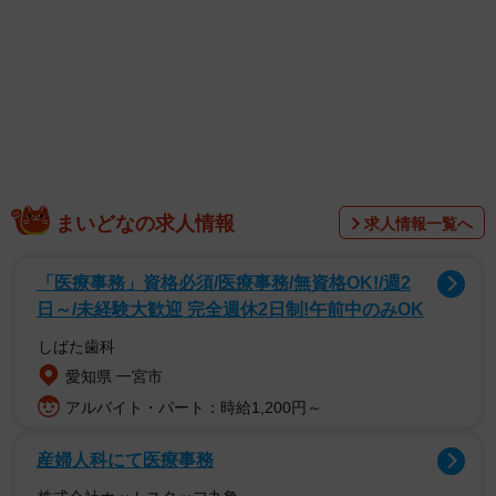
います。返信があった男性が『電話番号を交換したい』
『会いたい』などと希望すれば、『それなら、このサイト
に入会してほしい』と出会い系サイトに誘導するシステム
になっています。大半がサクラで、『電話オペレーター』
として求人サイトで集めていたとみられます」と解説し
た。
まいどなの求人情報
求人情報一覧へ
「医療事務」資格必須/医療事務/無資格OK!/週2
日～/未経験大歓迎 完全週休2日制!午前中のみOK
しばた歯科
愛知県 一宮市
アルバイト・パート：時給1,200円～
産婦人科にて医療事務