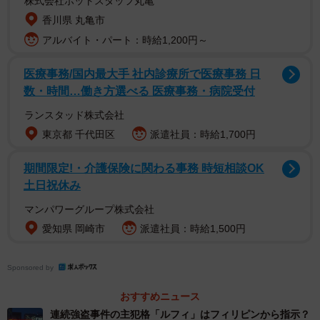
株式会社ホットスタッフ丸亀
小川氏は、この手口に関して「１０年以上前からの同じ
香川県 丸亀市
手口であるが、だまされる者は後を絶たないのが現況であ
アルバイト・パート：時給1,200円～
る」と指摘した。
医療事務/国内最大手 社内診療所で医療事務 日
数・時間…働き方選べる 医療事務・病院受付
ネット社会を横行する詐欺師たち。小川氏は「競馬情報
や出会い系でだまされたと思ってネットを調べると『●●救
ランスタッド株式会社
済の会』等という名称の組織がありますが、それも詐欺で
東京都 千代田区
派遣社員：時給1,700円
あることが多いです。そのサイトから相談をすると保証金
期間限定!・介護保険に関わる事務 時短相談OK
等々の名目でお金をだまし取られ二次被害にあっている方
土日祝休み
も多いです」と、さらなる犯罪に遭う可能性を説明した。
マンパワーグループ株式会社
愛知県 岡崎市
派遣社員：時給1,500円
小川氏は「警察に相談するか、自治体には無料で相談で
きる弁護士さんもいますので、そうしたところで相談し早
Sponsored by
期に対応してください」と注意を呼び掛けている。
おすすめニュース
連続強盗事件の主犯格「ルフィ」はフィリピンから指示？