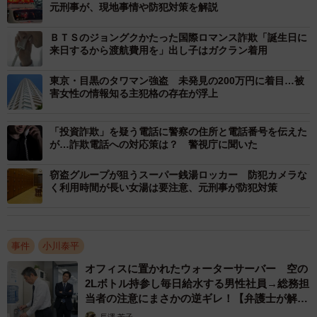
元刑事が、現地事情や防犯対策を解説
ＢＴＳのジョングクかたった国際ロマンス詐欺「誕生日に
来日するから渡航費用を」出し子はガクラン着用
東京・目黒のタワマン強盗 未発見の200万円に着目…被
害女性の情報知る主犯格の存在が浮上
「投資詐欺」を疑う電話に警察の住所と電話番号を伝えた
が…詐欺電話への対応策は？ 警視庁に聞いた
窃盗グループが狙うスーパー銭湯ロッカー 防犯カメラな
く利用時間が長い女湯は要注意、元刑事が防犯対策
事件
小川泰平
オフィスに置かれたウォーターサーバー 空の
2Lボトル持参し毎日給水する男性社員→総務担
当者の注意にまさかの逆ギレ！【弁護士が解
説】
長澤 芳子