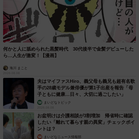
何かと人に舐められた黒髪時代 30代後半で金髪デビューした
ら…人生が激変！【漫画】
海川 まこと
2026.08.08
夫はマイファスHiro、義父母も義兄も超有名歌
手の28歳モデル兼俳優が第1子出産を報告「母
子ともに健康…日々、大切に過ごしたい」
まいどなトピック
2026.08.08
お盆明けは介護相談が3割増加 帰省時に確認
したい「離れて暮らす親の異変」チェックポイ
ントは？
まいどなニュース情報部