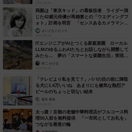
2026.08.08
両親は「東京キッド」の看板役者 ライダー演
じた42歳元俳優が再婚妻との「ウエディングフ
ォト」計画を明言 「センスあるカメラマン求
む」
まいどなトピック
2026.08.08
ITエンジニアがAIとつくる家庭菜園 ローカル
LLMのゆるふわAIたちとお話しながら開墾して
みたら… 夢の「スマートな菜園生活」実現な
るか
井二 かける
2026.08.08
「テレビより私を見て？」パパの目の前に陣取
る犬に1.4万いいね あまりにも健気な熱烈ア
ピールのちょっと切ない結末
梨木 香奈
2026.08.08
太っ腹！京都の老舗中華料理店がフルコース料
理50人前を無料提供 「一市民としてお礼を」
つながる善意の輪
京都新聞社