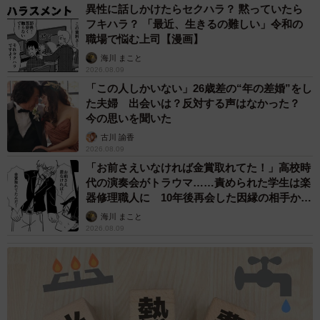
異性に話しかけたらセクハラ？ 黙っていたら
フキハラ？ 「最近、生きるの難しい」令和の
職場で悩む上司【漫画】
海川 まこと
2026.08.09
「この人しかいない」26歳差の“年の差婚”をし
た夫婦 出会いは？反対する声はなかった？
今の思いを聞いた
古川 諭香
2026.08.09
「お前さえいなければ金賞取れてた！」高校時
代の演奏会がトラウマ……責められた学生は楽
器修理職人に 10年後再会した因縁の相手から
思わぬ申し出【漫画】
海川 まこと
2026.08.09