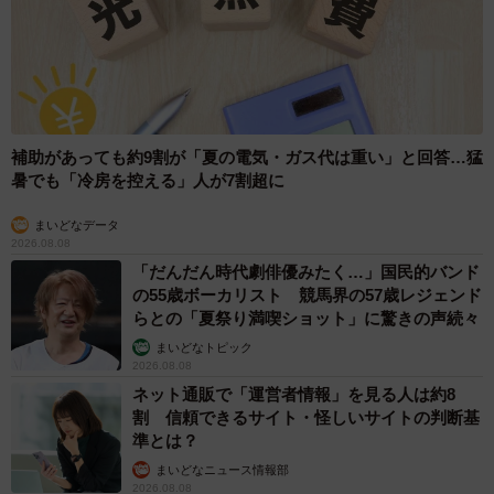
補助があっても約9割が「夏の電気・ガス代は重い」と回答…猛
暑でも「冷房を控える」人が7割超に
まいどなデータ
2026.08.08
「だんだん時代劇俳優みたく…」国民的バンド
の55歳ボーカリスト 競馬界の57歳レジェンド
らとの「夏祭り満喫ショット」に驚きの声続々
まいどなトピック
2026.08.08
ネット通販で「運営者情報」を見る人は約8
割 信頼できるサイト・怪しいサイトの判断基
準とは？
まいどなニュース情報部
2026.08.08