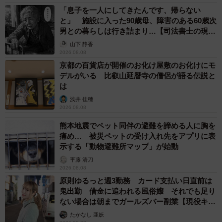
「息子を一人にしてきたんです、帰らない
と」 施設に入った90歳母、障害のある60歳次
男との暮らしは行き詰まり…【司法書士の現場
から】
山下 静香
2026.08.08
京都の百貨店が開催のお化け屋敷のお化けにモ
デルがいる 比叡山延暦寺の僧侶が語る伝説と
は
浅井 佳穂
2026.08.08
熊本地震でペット同伴の避難を諦める人に胸を
痛め… 被災ペットの受け入れ先をアプリに表
示する「動物避難所マップ」が始動
平藤 清刀
2026.08.08
原則ゆるっと週3勤務 カード支払い日直前は
鬼出勤 借金に追われる風俗嬢 それでも足り
ない場合は朝までガールズバー副業【現役キャ
ストに取材】
たかなし 亜妖