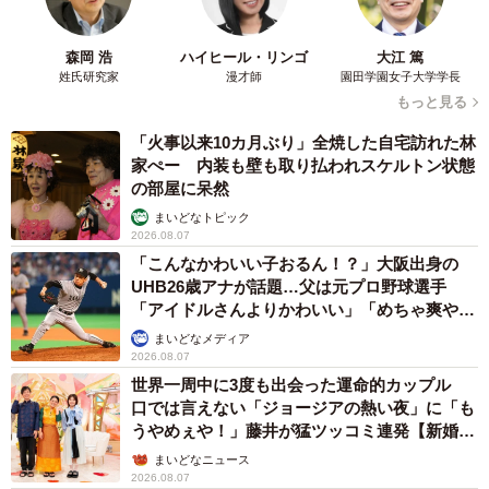
森岡 浩
ハイヒール・リンゴ
大江 篤
姓氏研究家
漫才師
園田学園女子大学学長
もっと見る
「火事以来10カ月ぶり」全焼した自宅訪れた林
家ぺー 内装も壁も取り払われスケルトン状態
の部屋に呆然
まいどなトピック
2026.08.07
「こんなかわいい子おるん！？」大阪出身の
UHB26歳アナが話題…父は元プロ野球選手
「アイドルさんよりかわいい」「めちゃ爽や
か」
まいどなメディア
2026.08.07
世界一周中に3度も出会った運命的カップル
口では言えない「ジョージアの熱い夜」に「も
うやめぇや！」藤井が猛ツッコミ連発【新婚さ
ん】
まいどなニュース
2026.08.07