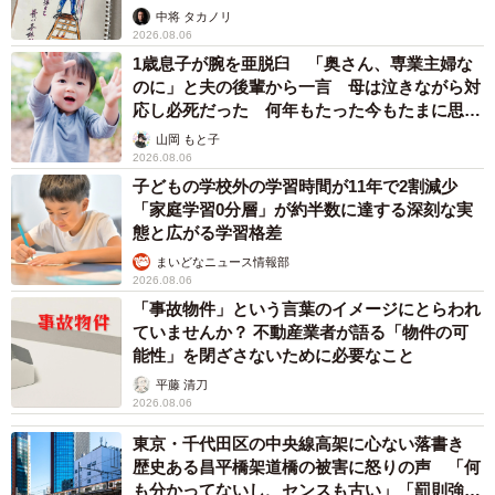
ますよ…」
中将 タカノリ
2026.08.06
1歳息子が腕を亜脱臼 「奥さん、専業主婦な
のに」と夫の後輩から一言 母は泣きながら対
応し必死だった 何年もたった今もたまに思い
出し…
山岡 もと子
2026.08.06
子どもの学校外の学習時間が11年で2割減少
「家庭学習0分層」が約半数に達する深刻な実
態と広がる学習格差
まいどなニュース情報部
2026.08.06
「事故物件」という言葉のイメージにとらわれ
ていませんか？ 不動産業者が語る「物件の可
能性」を閉ざさないために必要なこと
平藤 清刀
2026.08.06
東京・千代田区の中央線高架に心ない落書き
歴史ある昌平橋架道橋の被害に怒りの声 「何
も分かってないし、センスも古い」「罰則強化