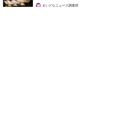
まいどなニュース調査部
2026.08.06
「これ全部長野県」海外のような絶景ショットに感動と反響
「離れてからいいところだったんだって気づいた」
行橋 友
2026.08.06
「ミステリーの女王」と呼ばれた作家の娘は
「2時間サスペンスの女王」 聞いていたのと