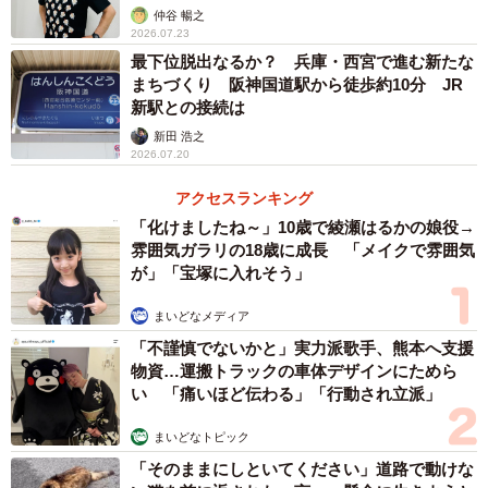
仲谷 暢之
2026.07.23
最下位脱出なるか？ 兵庫・西宮で進む新たな
まちづくり 阪神国道駅から徒歩約10分 JR
新駅との接続は
新田 浩之
2026.07.20
アクセスランキング
「化けましたね～」10歳で綾瀬はるかの娘役→
雰囲気ガラリの18歳に成長 「メイクで雰囲気
が」「宝塚に入れそう」
まいどなメディア
「不謹慎でないかと」実力派歌手、熊本へ支援
物資…運搬トラックの車体デザインにためら
い 「痛いほど伝わる」「行動され立派」
まいどなトピック
「そのままにしといてください」道路で動けな