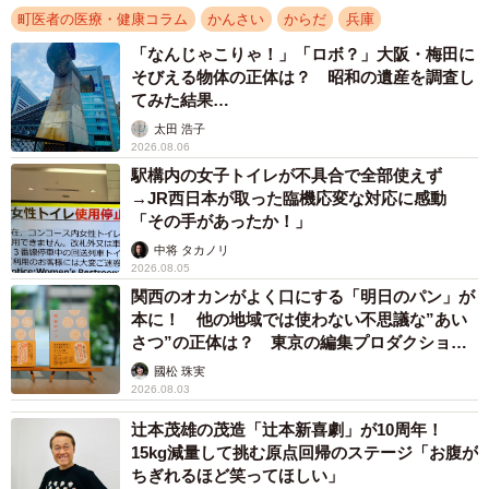
町医者の医療・健康コラム
かんさい
からだ
兵庫
「なんじゃこりゃ！」「ロボ？」大阪・梅田に
そびえる物体の正体は？ 昭和の遺産を調査し
てみた結果…
太田 浩子
2026.08.06
駅構内の女子トイレが不具合で全部使えず
→JR西日本が取った臨機応変な対応に感動
「その手があったか！」
中将 タカノリ
2026.08.05
関西のオカンがよく口にする「明日のパン」が
本に！ 他の地域では使わない不思議な”あい
さつ”の正体は？ 東京の編集プロダクション
がひも解く
國松 珠実
2026.08.03
辻本茂雄の茂造「辻本新喜劇」が10周年！
15kg減量して挑む原点回帰のステージ「お腹が
ちぎれるほど笑ってほしい」