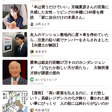
2026.08.07
「本は買うだけでいい」京極夏彦さんの言葉に
共感した女性→リビングの本棚に140冊を積
読 「家に自分だけの本屋さん」
山岡 もと子
2026.08.07
友人のマンション敷地内に度々車を停めていた
ら…注意の貼り紙でナンバーをさらされました
【弁護士が解説】
長澤 芳子
2026.08.07
愛車は総走行距離17万キロのホンダレジェン
ド 「どなたか欲しい方が居たら」 大御所漫
才師が譲渡の意向
まいどなトピック
2026.08.06
【漫画】「高い家賃を払えるのに、まだ欲し
い？」高級レジデンスの七夕飾り、書かれた願
い事にびっくり 人の欲には終わりがないのか
松波 穂乃圭