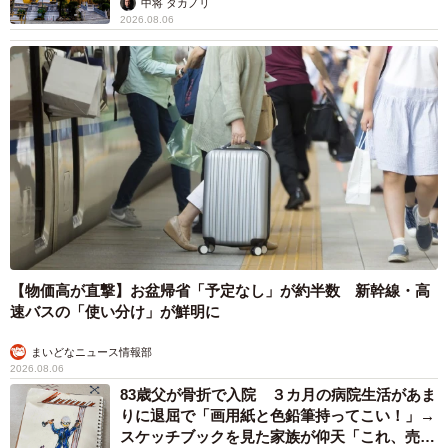
中将 タカノリ
2026.08.06
【物価高が直撃】お盆帰省「予定なし」が約半数 新幹線・高
速バスの「使い分け」が鮮明に
まいどなニュース情報部
2026.08.06
83歳父が骨折で入院 ３カ月の病院生活があま
りに退屈で「画用紙と色鉛筆持ってこい！」→
スケッチブックを見た家族が仰天「これ、売れ