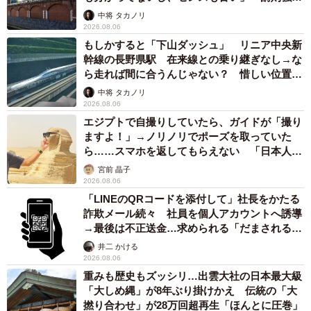
して」
中将 タカノリ
2026.08.06
もしかすると「下山ダッシュ」 リニア中央新
幹線の長野県駅 在来線との乗り継ぎなし→な
ら走れば間に合うんじゃない？ 惜しい位置関
係が反響
中将 タカノリ
2026.08.06
エジプトで自撮りしていたら、ガイドが「撮り
ますよ！」→ノリノリでポーズを取っていた
ら……スマホを返してもらえない 「日本人は
カモ代表かも」「私は6時間で3万円払った」
宮前 晶子
2026.08.06
「LINEのQRコードを添付して」社長をかたる
詐欺メール続々 社員を個人アカウントへ誘導
→最後は不正送金…求められる「だまされる前
提」の対策
井二 かける
2026.08.06
重みも歴史もズッシリ…出雲大社の日本最大級
「大しめ縄」が8年ぶり掛けかえ 伝統の「大
撚り合わせ」が28万回超再生「ほんとに圧巻」