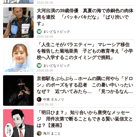
2026.08.06
大河出演の39歳俳優 真夏の海で赤銅色の肉体
美を連投 「バッキバキだな」「ばり渋いで
す」
まいどなトピック
2026.08.06
「人生こそがバラエティー」 マレーシア移住
を報告した菊地亜美 子どもの教育考え「小学
校へ入学するこのタイミングで挑戦」
まいどなトピック
2026.08.06
京都駅をぶらぶら→ホームの隅に何やら「ドロ
ン」のポーズをする忍者 この暑い中いったい
なぜ？ 近づいてみたら… 「見つかるなんて
未熟」
中将 タカノリ
2026.08.06
「明日ひま？」 知り合いから唐突なメッセー
ジ 用件次第で断ることもできる賢い返信文と
は？【漫画】
海川 まこと