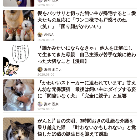
2026.08.06
髪をバッサリと切った飼い主が帰宅すると→愛
犬たちの反応に「ワンコ様でも戸惑うのね
（笑）」「困り顔がかわいい」
ANNA
2026.08.06
「誰かみたいにならなきゃ」 他人を正解にし
て生きてきた母親 自己主張が苦手な娘に教わ
った大切なこと【漫画】
海川 まこと
2026.08.06
「かわいいストーカーに追われています」甘え
ん坊な元保護猫 最後は飼い主にダイブする姿
に「間違いなく犬」「完全に親子」と反響
梨木 香奈
2026.08.06
がんと片目の失明、3時間おきの壮絶な介護を
乗り越えた猫 「叶わないかもしれない」と覚
悟した19歳の誕生日を迎えて感動