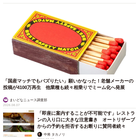
「国産マッチでもバズりたい」願いかなった！老舗メーカーの
投稿が4100万再生 他業種も続々相乗りでミーム化へ発展
まいどなニュース調査部
2026.08.07
「即座に案内することが不可能です」レストラ
ンの入り口に大きな注意書き オートリザーブ
からの予約を拒否するお断りに賛同者続々
中将 タカノリ