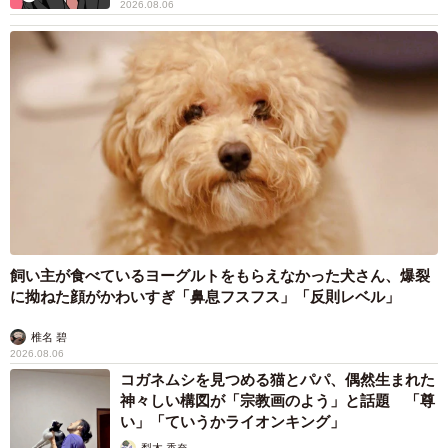
2026.08.06
飼い主が食べているヨーグルトをもらえなかった犬さん、爆裂
に拗ねた顔がかわいすぎ「鼻息フスフス」「反則レベル」
椎名 碧
2026.08.06
コガネムシを見つめる猫とパパ、偶然生まれた
神々しい構図が「宗教画のよう」と話題 「尊
い」「ていうかライオンキング」
梨木 香奈