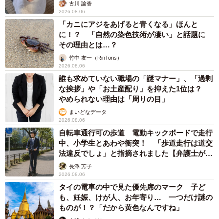
古川 諭香
2026.08.06
「カニにアジをあげると青くなる」ほんと
に！？ 「自然の染色技術が凄い」と話題に
その理由とは…？
竹中 友一（RinToris）
2026.08.06
誰も求めていない職場の「謎マナー」、「過剰
な挨拶」や「お土産配り」を抑えた1位は？
やめられない理由は「周りの目」
まいどなデータ
2026.08.06
自転車通行可の歩道 電動キックボードで走行
中、小学生とあわや衝突！ 「歩道走行は道交
法違反でしょ」と指摘されました【弁護士が解
説】
長澤 芳子
2026.08.06
タイの電車の中で見た優先席のマーク 子ど
も、妊娠、けが人、お年寄り… 一つだけ謎の
ものが！？「だから黄色なんですね」