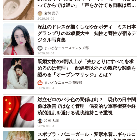
ってからでは遅い」「声をかけても両親は気づ
かぬまま」
宮前 晶子
2026.08.05
深紅のドレスが描くしなやかボディ ミス日本
グランプリの22歳慶大生 知性と野性が宿るデ
ジタル写真集
まいどなニュースエンタメ部
2026.08.04
既婚女性の4割以上が「夫ひとりにすべてを求
めるのは無理」 配偶者以外との親密な関係を
認める「オープンマリッジ」とは？
まいどなニュース情報部
2026.08.04
対立ゼロのバラ色の関係は幻？ 現代の日中関
係は改善ではなく管理 偶発的な軍事衝突や経
済的混乱を避ける現状維持こそ重視
和田 大樹
2026.08.04
スポブラ・バニーガール・変形水着…ギャルコ