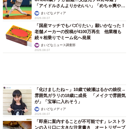
「アイドルさんよりかわいい」「めちゃ爽や
か」
まいどなメディア
2026.08.07
「国産マッチでもバズりたい」願いかなった！
老舗メーカーの投稿が4100万再生 他業種も
続々相乗りでミーム化へ発展
まいどなニュース調査部
2026.08.07
「化けましたね～」10歳で綾瀬はるかの娘役→
雰囲気ガラリの18歳に成長 「メイクで雰囲気
が」「宝塚に入れそう」
まいどなメディア
2026.08.07
「即座に案内することが不可能です」レストラ
ンの入り口に大きな注意書き オートリザーブ