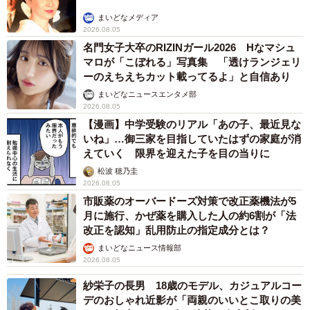
まいどなメディア
2026.08.05
名門女子大卒のRIZINガール2026 Hなマシュ
マロが「こぼれる」写真集 「透けランジェリ
ーのえちえちカット載ってるよ」と自信あり
まいどなニュースエンタメ部
2026.08.05
【漫画】中学受験のリアル「あの子、最近見な
いね」…御三家を目指していたはずの家庭が消
えていく 限界を迎えた子を目の当りに
松波 穂乃圭
2026.08.05
市販薬のオーバードーズ対策で改正薬機法が5
月に施行、かぜ薬を購入した人の約6割が「法
改正を認知」乱用防止の指定成分とは？
まいどなニュース情報部
2026.08.05
紗栄子の長男 18歳のモデル、カジュアルコー
デのおしゃれ近影が「両親のいいとこ取りの美