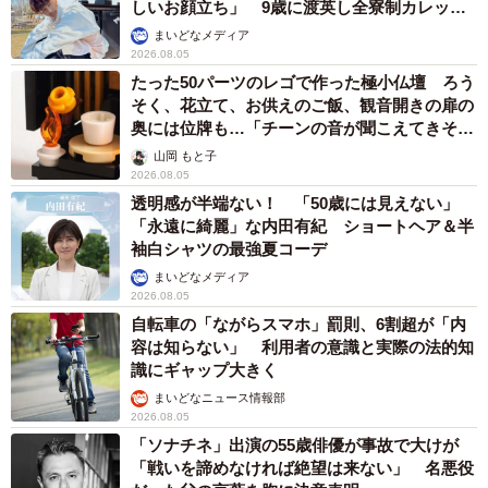
しいお顔立ち」 9歳に渡英し全寮制カレッジ
で学ぶ
まいどなメディア
2026.08.05
たった50パーツのレゴで作った極小仏壇 ろう
そく、花立て、お供えのご飯、観音開きの扉の
奥には位牌も…「チーンの音が聞こえてきそ
う」
山岡 もと子
2026.08.05
透明感が半端ない！ 「50歳には見えない」
「永遠に綺麗」な内田有紀 ショートヘア＆半
袖白シャツの最強夏コーデ
まいどなメディア
2026.08.05
自転車の「ながらスマホ」罰則、6割超が「内
容は知らない」 利用者の意識と実際の法的知
識にギャップ大きく
まいどなニュース情報部
2026.08.05
「ソナチネ」出演の55歳俳優が事故で大けが
「戦いを諦めなければ絶望は来ない」 名悪役