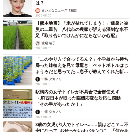
は？
まいどなニュース情報部
2026.08.05
【熊本地震】「米が枯れてしまう！」猛暑と被
災の二重苦 八代市の農家が訴える深刻な水不
足「取り合いでけんかにならないか心配」
渡辺 晴子
2026.08.05
「このやり方で合ってるん？」小学校から持ち
帰った鉢植えを見て母驚き ペットボトルはじ
ょうろだと思ってた…息子が教えてくれた斬新
な水やりとは
中将 タカノリ
2026.08.05
駅構内の女子トイレが不具合で全部使えず
→JR西日本が取った臨機応変な対応に感動
「その手があったか！」
中将 タカノリ
2026.08.05
3歳の女児が1人でトイレへ……親はどこ？→不
安になって“おせっかいオバサン”に 「何かあ