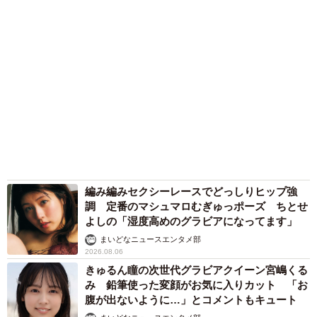
編み編みセクシーレースでどっしりヒップ強
調 定番のマシュマロむぎゅっポーズ ちとせ
よしの「湿度高めのグラビアになってます」
まいどなニュースエンタメ部
2026.08.06
きゅるん瞳の次世代グラビアクイーン宮嶋くる
み 鉛筆使った変顔がお気に入りカット 「お
腹が出ないように…」とコメントもキュート