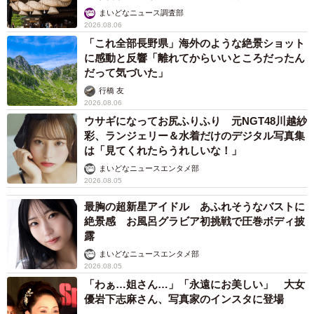
まいどなニュース調査部
2026.08.06
「これ全部長野県」海外のような絶景ショット
に感動と反響「離れてからいいところだったん
だって気づいた」
行橋 友
2026.08.06
ウサギになってお尻ふりふり 元NGT48川越紗
彩、ランジェリー＆水着だけのデジタル写真集
は「見てくれたらうれしいな！」
まいどなニュースエンタメ部
2026.08.05
最胸の超新星アイドル あふれそうなバストに
絶景感 お風呂グラビア初挑戦で圧巻ボディ披
露
まいどなニュースエンタメ部
2026.08.05
「わぁ…姐さん…」「永遠にお美しい」 大女
優岩下志麻さん、写真家のインスタに登場