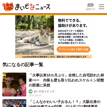
気になるの記事一覧
「火事以来10カ月ぶり」全焼した自宅訪れた林
家ぺー 内装も壁も取り払われスケルトン状態
の部屋に呆然
まいどなトピック
2026.08.07
「こんなかわいい子おるん！？」大阪出身の
UHB26歳アナが話題…父は元プロ野球選手