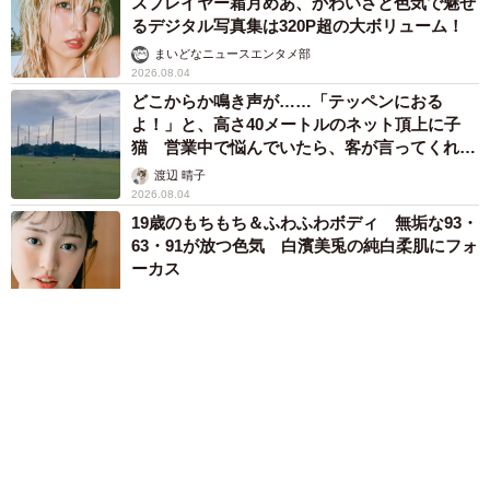
スプレイヤー霜月めあ、かわいさと色気で魅せ
るデジタル写真集は320P超の大ボリューム！
まいどなニュースエンタメ部
2026.08.04
どこからか鳴き声が……「テッペンにおる
よ！」と、高さ40メートルのネット頂上に子
猫 営業中で悩んでいたら、客が言ってくれた
のは？
渡辺 晴子
2026.08.04
19歳のもちもち＆ふわふわボディ 無垢な93・
63・91が放つ色気 白濱美兎の純白柔肌にフォ
ーカス
まいどなニュースエンタメ部
2026.08.04
「貼り紙」に驚き……「Uber Eats」だけ対応
に差！？ タワーマンションで発見した“不公
平”が話題に
中将 タカノリ
2026.08.04
「警察です。押収物からあなたのキャッシュカ