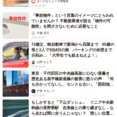
まいどなニュース情報部
2026.08.06
「事故物件」という言葉のイメージにとらわれ
ていませんか？ 不動産業者が語る「物件の可
能性」を閉ざさないために必要なこと
平藤 清刀
2026.08.06
72歳父、軽自動車で新潟から四国まで 65歳の
母と2人で3泊4日の旅 パーキングの休憩まで
分刻み… 「大学生でも組まねえよ！」
山岡 もと子
2026.08.06
東京・千代田区の中央線高架に心ない落書き
歴史ある昌平橋架道橋の被害に怒りの声 「何
も分かってないし、センスも古い」「罰則強化
して」
中将 タカノリ
2026.08.06
もしかすると「下山ダッシュ」 リニア中央新
幹線の長野県駅 在来線との乗り継ぎなし→な
ら走れば間に合うんじゃない？ 惜しい位置関