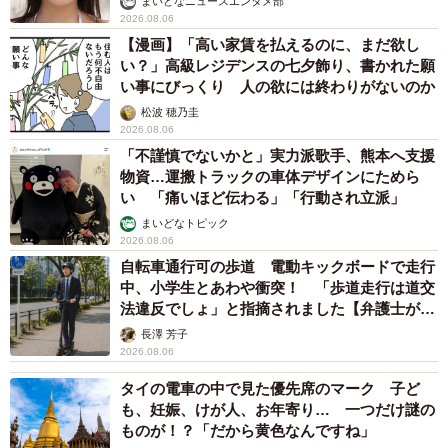
まいどなニュースエンタメ部
2026.08.06
【漫画】「高い家賃を払えるのに、まだ欲し
い？」高級レジデンスの七夕飾り、書かれた願
い事にびっくり 人の欲には終わりがないのか
松波 穂乃圭
2026.08.06
「不謹慎でないかと」実力派歌手、熊本へ支援
物資…運搬トラックの車体デザインにためら
い 「痛いほど伝わる」「行動され立派」
まいどなトピック
2026.08.06
自転車通行可の歩道 電動キックボードで走行
中、小学生とあわや衝突！ 「歩道走行は道交
法違反でしょ」と指摘されました【弁護士が解
説】
長澤 芳子
2026.08.06
タイの電車の中で見た優先席のマーク 子ど
も、妊娠、けが人、お年寄り… 一つだけ謎の
ものが！？「だから黄色なんですね」