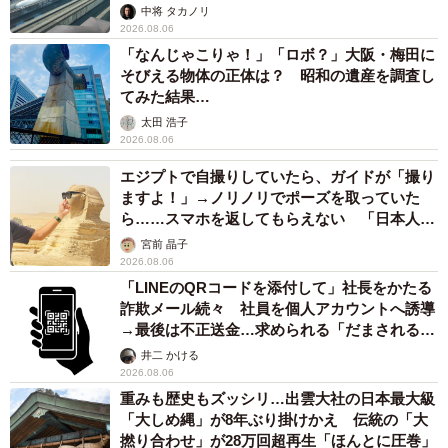
係が反響
中将 タカノリ
2026.08.06
「なんじゃこりゃ！」「ロボ？」大阪・梅田に
そびえる物体の正体は？ 昭和の遺産を調査し
てみた結果…
太田 浩子
2026.08.06
エジプトで自撮りしていたら、ガイドが「撮り
ますよ！」→ノリノリでポーズを取っていた
ら……スマホを返してもらえない 「日本人は
カモ代表かも」「私は6時間で3万円払った」
宮前 晶子
2026.08.06
「LINEのQRコードを添付して」社長をかたる
詐欺メール続々 社員を個人アカウントへ誘導
→最後は不正送金…求められる「だまされる前
提」の対策
井二 かける
2026.08.06
重みも歴史もズッシリ…出雲大社の日本最大級
「大しめ縄」が8年ぶり掛けかえ 伝統の「大
撚り合わせ」が28万回超再生「ほんとに圧巻」