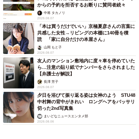
からの予約を拒否するお断りに賛同者続々
中将 タカノリ
2026.08.07
「本は買うだけでいい」京極夏彦さんの言葉に
共感した女性→リビングの本棚に140冊を積
読 「家に自分だけの本屋さん」
山岡 もと子
2026.08.07
友人のマンション敷地内に度々車を停めていた
ら…注意の貼り紙でナンバーをさらされました
【弁護士が解説】
長澤 芳子
2026.08.07
夕日を浴びて振り返る姿は女神のよう STU48
中村舞の背中がきれい ロングヘアをバッサリ
切った2nd写真集
まいどなニュースエンタメ部
2026.08.06