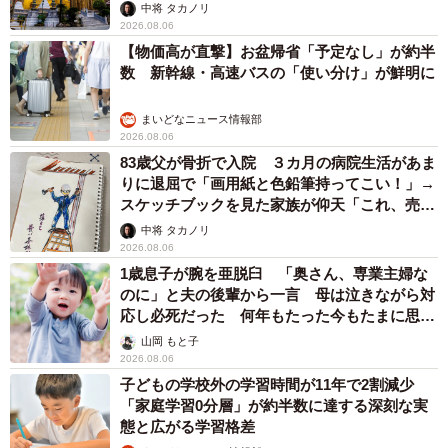
中将 タカノリ
2026.08.06
【物価高が直撃】お盆帰省「予定なし」が約半
数 新幹線・高速バスの「使い分け」が鮮明に
まいどなニュース情報部
2026.08.06
83歳父が骨折で入院 ３カ月の病院生活があま
りに退屈で「画用紙と色鉛筆持ってこい！」→
スケッチブックを見た家族が仰天「これ、売れ
ますよ…」
中将 タカノリ
2026.08.06
1歳息子が腕を亜脱臼 「奥さん、専業主婦な
のに」と夫の後輩から一言 母は泣きながら対
応し必死だった 何年もたった今もたまに思い
出し…
山岡 もと子
2026.08.06
子どもの学校外の学習時間が11年で2割減少
「家庭学習0分層」が約半数に達する深刻な実
態と広がる学習格差