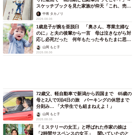
スケッチブックを見た家族が仰天「これ、売れ
ますよ…」
中将 タカノリ
2026.08.06
1歳息子が腕を亜脱臼 「奥さん、専業主婦な
のに」と夫の後輩から一言 母は泣きながら対
応し必死だった 何年もたった今もたまに思い
出し…
山岡 もと子
2026.08.06
72歳父、軽自動車で新潟から四国まで 65歳の
母と2人で3泊4日の旅 パーキングの休憩まで
分刻み… 「大学生でも組まねえよ！」
山岡 もと子
2026.08.06
「ミステリーの女王」と呼ばれた作家の娘は
「2時間サスペンスの女王」 聞いていたのと