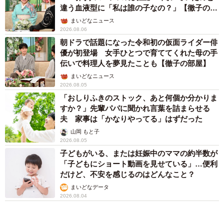
違う血液型に「私は誰の子なの？」【徹子の部
屋】
まいどなニュース
2026.08.06
朝ドラで話題になった令和初の仮面ライダー俳
優が初登場 女手ひとつで育ててくれた母の手
伝いで料理人を夢見たことも【徹子の部屋】
まいどなニュース
2026.08.05
「おしりふきのストック、あと何個か分かりま
すか？」先輩パパに聞かれ言葉を詰まらせる
夫 家事は「かなりやってる」はずだった
山岡 もと子
2026.08.05
子どもがいる、または妊娠中のママの約半数が
「子どもにショート動画を見せている」…便利
だけど、不安を感じるのはどんなこと？
まいどなデータ
2026.08.04