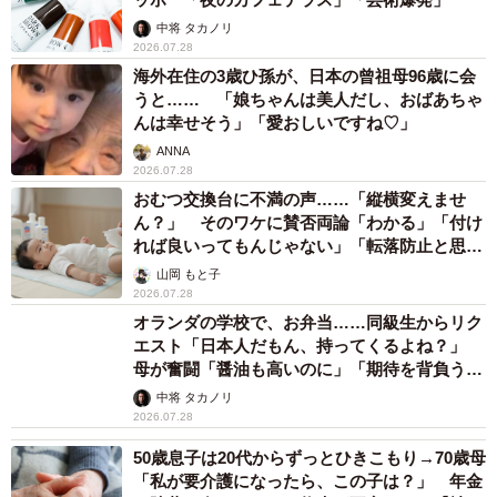
中将 タカノリ
2026.07.28
海外在住の3歳ひ孫が、日本の曾祖母96歳に会
うと…… 「娘ちゃんは美人だし、おばあちゃ
んは幸せそう」「愛おしいですね♡」
ANNA
2026.07.28
おむつ交換台に不満の声……「縦横変えませ
ん？」 そのワケに賛否両論「わかる」「付け
れば良いってもんじゃない」「転落防止と思っ
てました」
山岡 もと子
2026.07.28
オランダの学校で、お弁当……同級生からリク
エスト「日本人だもん、持ってくるよね？」
母が奮闘「醤油も高いのに」「期待を背負う場
面ってありますよね」
中将 タカノリ
2026.07.28
50歳息子は20代からずっとひきこもり→70歳母
「私が要介護になったら、この子は？」 年金