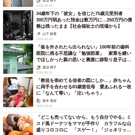
渡辺 晴子
2026.08.04
34歳年下の「彼女」を信じた75歳元受刑者
300万円弱あった預金は数万円に…250万円の債
務は残ったまま【社会福祉士の現場から】
山下 静香
2026.08.03
「板を外されたら出られない」100年前の歯科
医院に残る不思議な「勉強部屋」 家業を継い
でほしかった親の思いと裏腹に跡取り息子は…
渡辺 晴子
2026.08.02
「教祖を崇めてる信者の図にしか…」赤ちゃん
に両手を合わせる83歳曾祖母 愛あふれる一枚
に「なんて尊い」「泣いちゃう」
梨木 香奈
2026.08.02
「どこも売ってないから、もう自分でやる」ミ
スド風ドーナツをママが手作り カラフルな山
盛りコロコロに 「スゲー！」「ジェネリック