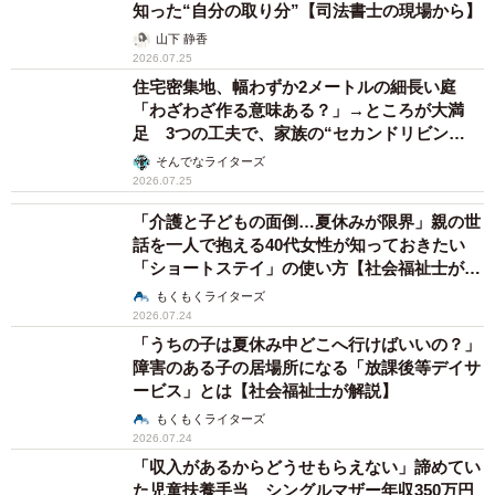
知った“自分の取り分”【司法書士の現場から】
山下 静香
2026.07.25
住宅密集地、幅わずか2メートルの細長い庭
「わざわざ作る意味ある？」→ところが大満
足 3つの工夫で、家族の“セカンドリビン
グ”に
そんでなライターズ
2026.07.25
「介護と子どもの面倒…夏休みが限界」親の世
話を一人で抱える40代女性が知っておきたい
「ショートステイ」の使い方【社会福祉士が解
説】
もくもくライターズ
2026.07.24
「うちの子は夏休み中どこへ行けばいいの？」
障害のある子の居場所になる「放課後等デイサ
ービス」とは【社会福祉士が解説】
もくもくライターズ
2026.07.24
「収入があるからどうせもらえない」諦めてい
た児童扶養手当 シングルマザー年収350万円