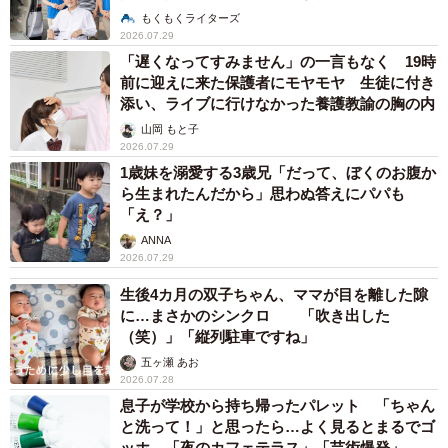
もくもくライターズ
2026.07.29
「遅くなってすみません」の一言もなく 19時
前に迎えに来た保護者にモヤモヤ 生徒に付き
添い、ライブに行けなかった養護教諭の胸の内
山岡 もと子
2026.07.29
1歳妹を溺愛する3歳兄「だって、ぼくのお腹か
ら生まれたんだから」思わぬ答えにパパも
「え？」
ANNA
2026.07.29
生後4カ月の双子ちゃん、ママが目を離した隙
に…まさかのシンクロ 「吹き出した
（笑）」「縦列駐車ですね」
五ヶ瀬 あお
2026.07.28
息子が学校から持ち帰ったパレット 「ちゃん
と洗って！」と思ったら…よく見るとまるでゴ
ッホ 「夜のカフェテラス」「芸術爆発」