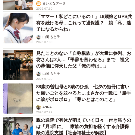
まいどなデータ
2026.07.30
「ママー！私どこにいるの！」18歳娘とGPS共
有を続ける母…これって過保護？ 娘「私、迷
子になるからね」
山岡 もと子
2026.07.30
見たことのない「自称親族」が大量に参列、お
坊さんは2人…「弔辞を言わせろ」まで 祖父
の葬儀に仰天した父「俺の時は…」
山岡 もと子
2026.07.30
88歳の曽祖母と8歳のひ孫 七夕の短冊に書い
た願いごとを並べると…まさかの一致に「勝手
に涙がポロポロ」「尊いとはこのこと」
ANNA
2026.07.29
親の通院で有休が消えていく日々→付き添うの
は「月1回に」 家族の負担を軽くする介護保
険の通院支援【社会福祉士が解説】