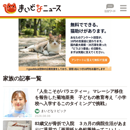
家族の記事一覧
「人生こそがバラエティー」 マレーシア移住
を報告した菊地亜美 子どもの教育考え「小学
校へ入学するこのタイミングで挑戦」
まいどなトピック
2026.08.06
83歳父が骨折で入院 ３カ月の病院生活があま
りに退屈で「画用紙と色鉛筆持ってこい！」→