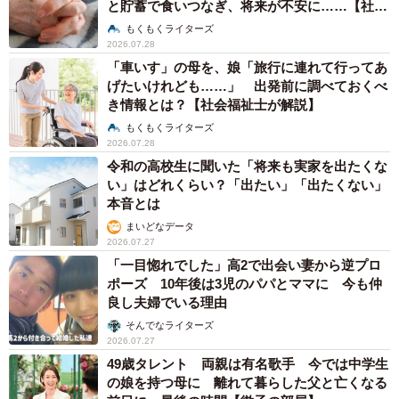
と貯蓄で食いつなぎ、将来が不安に……【社会
福祉士が解説】
もくもくライターズ
2026.07.28
「車いす」の母を、娘「旅行に連れて行ってあ
げたいけれども……」 出発前に調べておくべ
き情報とは？【社会福祉士が解説】
もくもくライターズ
2026.07.28
令和の高校生に聞いた「将来も実家を出たくな
い」はどれくらい？「出たい」「出たくない」
本音とは
まいどなデータ
2026.07.27
「一目惚れでした」高2で出会い妻から逆プロ
ポーズ 10年後は3児のパパとママに 今も仲
良し夫婦でいる理由
そんでなライターズ
2026.07.27
49歳タレント 両親は有名歌手 今では中学生
の娘を持つ母に 離れて暮らした父と亡くなる