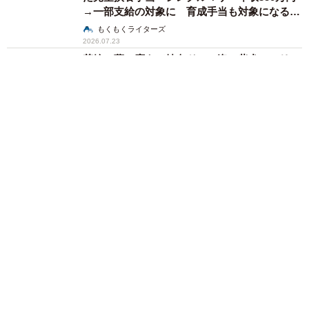
→一部支給の対象に 育成手当も対象になる場
合あり
もくもくライターズ
2026.07.23
花嫁の夢に応えて純白ドレス姿の柴犬 フリル
ひらひら道中ふらふらも愛らしく「リングドッ
グ」の任務完遂 「最高に主役級」1100万表示
そんでなライターズ
2026.07.23
「パスポートのコピーが必要」→高校生の息子
が持ち帰ったのはまさかの… 「律儀にカラー
（笑）」「最高な息子さんですね♡」
ANNA
2026.07.23
小6男子「明日朝ごはん作ってあげるよ」→翌
朝現れた豪快どんぶり 初めての手料理に父感
激「満点！」
そんでなライターズ
2026.07.23
ストレッチ＆ピアノ弾き語りで天気を伝える戦