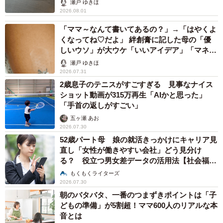
瀬戸 ゆきほ
2026.08.01
「ママ～なんて書いてあるの？」→「はやくよ
くなってね♡だよ」 絆創膏に記した母の「優
しいウソ」が大ウケ「いいアイデア」「マネし
ます」
瀬戸 ゆきほ
2026.07.31
2歳息子のテニスがすごすぎる 見事なナイス
ショット動画が315万再生「AIかと思った」
「手首の返しがすごい」
五ヶ瀬 あお
2026.07.30
52歳パート母 娘の就活きっかけにキャリア見
直し「女性が働きやすい会社」どう見分け
る？ 役立つ男女差データの活用法【社会福祉
士が解説】
もくもくライターズ
2026.07.30
朝のバタバタ、一番のつまずきポイントは「子
どもの準備」が5割超！ママ600人のリアルな本
音とは