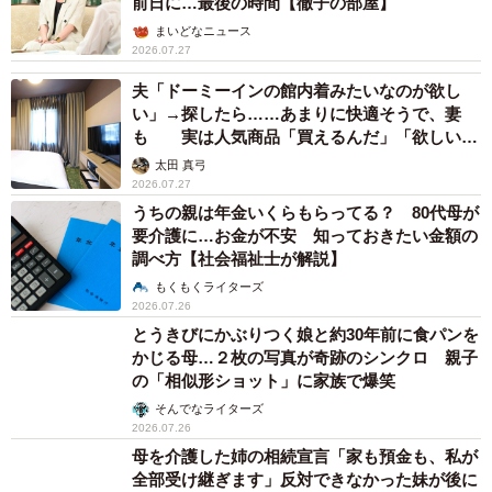
前日に…最後の時間【徹子の部屋】
まいどなニュース
2026.07.27
夫「ドーミーインの館内着みたいなのが欲し
い」→探したら……あまりに快適そうで、妻
も 実は人気商品「買えるんだ」「欲しいと
思っていた」
太田 真弓
2026.07.27
うちの親は年金いくらもらってる？ 80代母が
要介護に…お金が不安 知っておきたい金額の
調べ方【社会福祉士が解説】
もくもくライターズ
2026.07.26
とうきびにかぶりつく娘と約30年前に食パンを
かじる母…２枚の写真が奇跡のシンクロ 親子
の「相似形ショット」に家族で爆笑
そんでなライターズ
2026.07.26
母を介護した姉の相続宣言「家も預金も、私が
全部受け継ぎます」反対できなかった妹が後に