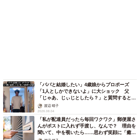
「パパと結婚したい」4歳娘からプロポーズ
「1人としかできないよ」に大ショック 父
「じゃあ、じぃじとしたら？」と質問すると…
渡辺 晴子
2026.08.04
「私が配達員だったら毎回ワクワク」郵便屋さ
んがポストに入れず手渡し、なんで？ 理由を
聞いて、中を覗いたら……思わず笑顔に「癒し
ですね」