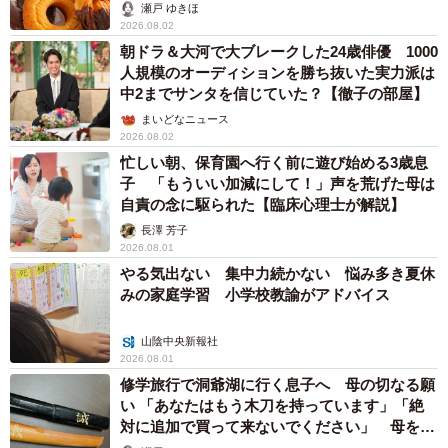
Dポップだ」
瀬戸 ゆきほ
2026.08.02
朝ドラ＆大河で大ブレークした24歳俳優 1000
人規模のオーディションを勝ち抜いた実力派は
中2までサンタを信じていた？【徹子の部屋】
まいどなニュース
2026.08.02
忙しい朝、保育園へ行く前に遊び始める3歳息
子 「もういい加減にして！」声を荒げた母は
自責の念に駆られた【臨床心理士が解説】
長澤 芳子
2026.08.01
やる気出ない 集中力続かない 悩み多き夏休
みの家庭学習 小学校教諭がアドバイス
山陰中央新報社
2026.08.01
修学旅行で洞爺湖に行く息子へ 母の切なる願
い 「あなたはもう木刀を持っています」「絶
対に追加で買って来ないでください」 母を困
惑させた意外すぎるお土産とは