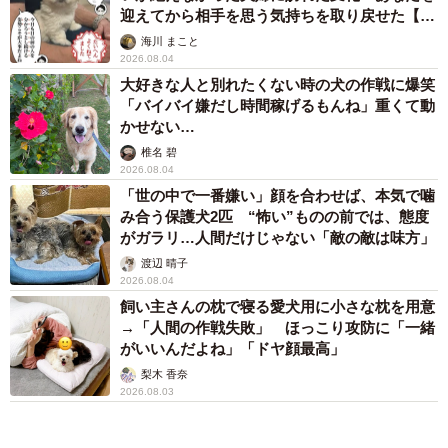
迎えてから相手を思う気持ちを取り戻せた【漫
画】
海川 まこと
2026.08.04
大好きな人と別れたくない時の犬の作戦に爆笑
「バイバイ嫌だし時間稼げるもんね」重くて動
かせない…
椎名 碧
2026.08.04
「世の中で一番嫌い」顔を合わせば、本気で噛
み合う保護犬2匹 “怖い”ものの前では、態度
がガラリ…人間だけじゃない「敵の敵は味方」
渡辺 晴子
2026.08.04
飼い主さんの枕で寝る愛犬用に小さな枕を用意
→「人間の作戦失敗」 ほっこり攻防に「一緒
がいいんだよね」「ドヤ顔最高」
梨木 香奈
2026.08.03