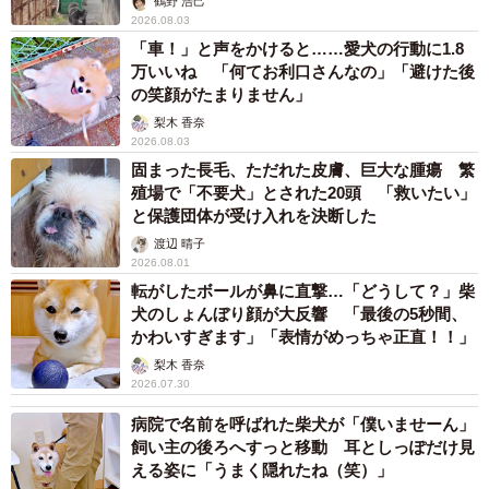
鶴野 浩己
2026.08.03
「車！」と声をかけると……愛犬の行動に1.8
万いいね 「何てお利口さんなの」「避けた後
の笑顔がたまりません」
梨木 香奈
2026.08.03
固まった長毛、ただれた皮膚、巨大な腫瘍 繁
殖場で「不要犬」とされた20頭 「救いたい」
と保護団体が受け入れを決断した
渡辺 晴子
2026.08.01
転がしたボールが鼻に直撃…「どうして？」柴
犬のしょんぼり顔が大反響 「最後の5秒間、
かわいすぎます」「表情がめっちゃ正直！！」
梨木 香奈
2026.07.30
病院で名前を呼ばれた柴犬が「僕いませーん」
飼い主の後ろへすっと移動 耳としっぽだけ見
える姿に「うまく隠れたね（笑）」