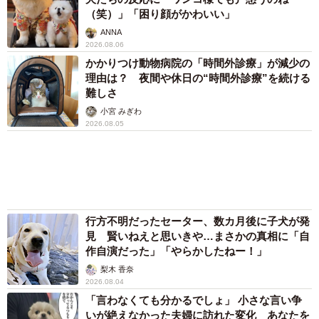
（笑）」「困り顔がかわいい」
ANNA
2026.08.06
かかりつけ動物病院の「時間外診療」が減少の
理由は？ 夜間や休日の“時間外診療”を続ける
難しさ
小宮 みぎわ
2026.08.05
行方不明だったセーター、数カ月後に子犬が発
見 賢いねえと思いきや…まさかの真相に「自
作自演だった」「やらかしたねー！」
梨木 香奈
2026.08.04
「言わなくても分かるでしょ」 小さな言い争
いが絶えなかった夫婦に訪れた変化 あなたを