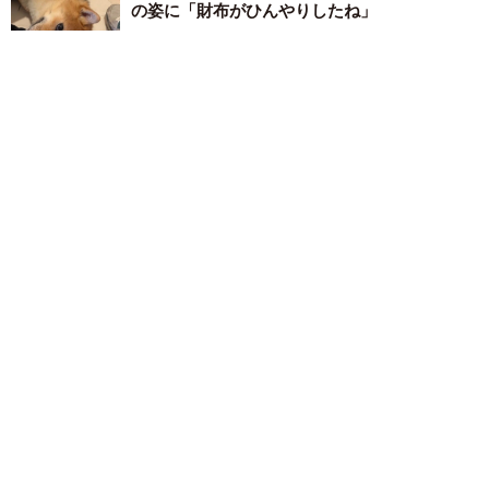
の姿に「財布がひんやりしたね」
渡辺 晴子
2026.07.10
散歩中に出会ったおばあちゃん、小さなチワワ
を見てまさかの一言 ほほえましいやりとりに
「かわいい」「うちはじゃがいもに似てる
と…」
梨木 香奈
2026.07.10
「柴犬に問い詰められたい人へ」…真顔でカメ
ラをのぞき込む超接写ショットに反響 「小一
時間問い詰められたい」「かわよすぎて無理」
梨木 香奈
2026.07.10
大好物のトウモロコシをめぐって犬と飼い主が
争奪戦 お互いに必死でかぶりつく姿に爆笑…
「勝敗」は？
梨木 香奈
2026.07.09
交番が大好きな柴犬、おまわりさんにナデナデ
してもらいゴキゲン→交番を出ると「拒否柴」