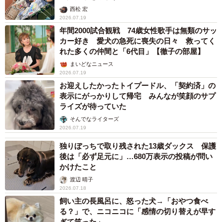
西松 宏
2026.07.19
年間2000試合観戦 74歳女性歌手は無類のサッ
カー好き 愛犬の急死に喪失の日々 救ってく
れた多くの仲間と「6代目」【徹子の部屋】
まいどなニュース
2026.07.19
お迎えしたかったトイプードル、「契約済」の
表示にがっかりして帰宅 みんなが笑顔のサプ
ライズが待っていた
そんでなライターズ
2026.07.19
独りぼっちで取り残された13歳ダックス 保護
後は「必ず足元に」…680万表示の投稿が問い
かけたこと
渡辺 晴子
2026.07.18
飼い主の長風呂に、怒った犬→「おやつ食べ
る？」で、ニコニコに「感情の切り替えが早す
ぎて笑った」