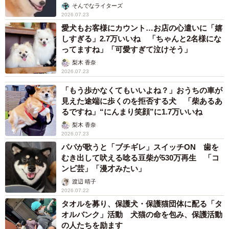
そんでなライターズ
2026.07.23
愛犬もお客様にカウント…お店の心遣いに「嬉
しすぎる」2.7万いいね 「ちゃんと2名様にな
ってますね」「可愛すぎて泣けそう」
梨木 香奈
2026.07.23
「もう歩かなくてもいいよね？」おうちの車が
見えた途端に歩くのを拒否する犬 「柴あるあ
るですね」“にんまり笑顔”に1.7万いいね
梨木 香奈
2026.07.23
パパが歌うと「ブチギレ」スイッチON 歯を
むき出して吠える唸る豆柴が530万再生 「コ
ンビ芸」「漫才みたい」
渡辺 晴子
2026.07.22
タオルを募り、保護犬・保護猫団体に配る「タ
オルバンク」活動 犬猫の命を包み、保護活動
の人たちを励ます