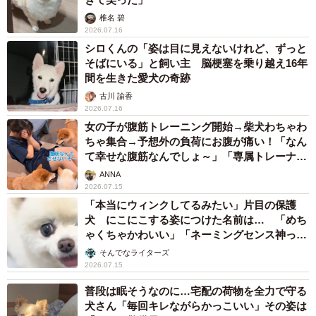
椎名 碧
2026.07.16
シロくんの「姿は目に見えないけれど、ずっと
そばにいる」と飼い主 脳梗塞を乗り越え16年
間を生きた愛犬の奇跡
古川 諭香
2026.07.16
女の子が腹筋トレーニング開始→柴犬わちゃわ
ちゃ集合→予想外の負荷にお腹が痛い！「なん
て幸せな腹筋なんでしょ～」「専属トレーナー
付けて羨ましい」
ANNA
2026.07.15
「本当にウィンクしてるみたい」片目の保護
犬 にこにこする姿につけた名前は… 「めち
ゃくちゃかわいい」「ネーミングセンス神って
るやんけ」
そんでなライターズ
2026.07.15
普段は眠そうなのに…宅配の荷物を全力で守る
犬さん「毎回キレながらかっこいい」その姿は