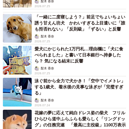
梨木 香奈
2026.07.25
「一緒に二度寝しよう？」前足でちょいちょい
誘う甘えん坊犬 かわいすぎる上目遣いに「誰
も拒否れない」「反則級」「ずるい」と反響
梨木 香奈
2026.07.25
愛犬にかじられた1万円札…理由欄に「犬に食
べられました」と書いて日本銀行へ持参した
ら？ 気になる結末に反響
梨木 香奈
2026.07.25
泳ぐ前から全力で犬かき！「空中でイメトレ」
する1歳犬、着水後の見事な泳ぎが「完璧すぎ
る」
梨木 香奈
2026.07.24
花嫁の夢に応えて純白ドレス姿の柴犬 フリル
ひらひら道中ふらふらも愛らしく「リングドッ
グ」の任務完遂 「最高に主役級」1100万表示