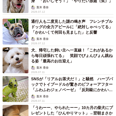
身 「おいしそう！」「やりたい放題（笑）」
梨木 香奈
2026.07.12
通行人も二度見した謎の鳴き声 フレンチブル
ドッグの全力アピールに「絶対しゃべってる」
「かわいくて何回も見ました」と反響
梨木 香奈
2026.07.12
犬、帰宅した飼い主へ一直線！「これがあるか
ら毎日頑張れてる」 笑顔でぴょんぴょん跳ね
る姿「最高のお出迎え」
梨木 香奈
2026.07.11
SNSが「リアルお茶犬だ！」と騒然 ハーブパ
ックでトイプードルが驚きのビフォーアフター
「ふわふわジェノベーゼ」「反則級にかわい
い」
梨木 香奈
2026.07.11
「うわーー、やられたーー」10カ月の柴犬にプ
レゼントした「ひんやりマット」→翌朝まさか