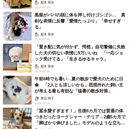
梨木 香奈
2026.07.29
黒柴がパパの頭に体を押し付けゴシゴシ… 真
剣な表情に反響「愛情たっぷり」「幸せすぎ
る」
梨木 香奈
2026.07.28
「置き配に気が付かず、愕然」自宅警備に失敗
した犬の切ない表情に9万いいね 「一応ショ
ック受けてる」「生きるゆるキャラ」
梨木 香奈
2026.07.26
午前6時でも暑い…夏の散歩で愛犬のために日
傘 「2人とも涼しいかも」思惑外れた飼い主
が考える最も有効な「猛暑の散歩対策」
渡辺 晴子
2026.07.26
「冨永愛すぎます！」生後6カ月では普通の体
つきだったヨークシャー・テリア→2歳5カ月で
「脚ばかり伸びました」モデルのような立ち姿
に「AIかと思った」