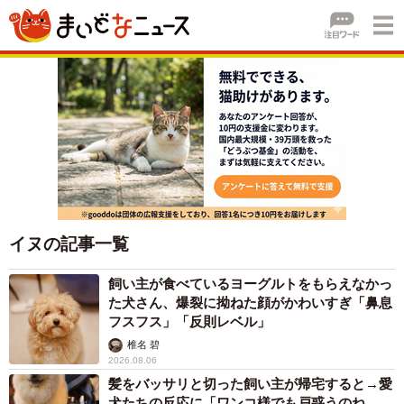
イヌの記事一覧
飼い主が食べているヨーグルトをもらえなかっ
た犬さん、爆裂に拗ねた顔がかわいすぎ「鼻息
フスフス」「反則レベル」
椎名 碧
2026.08.06
髪をバッサリと切った飼い主が帰宅すると→愛
犬たちの反応に「ワンコ様でも戸惑うのね