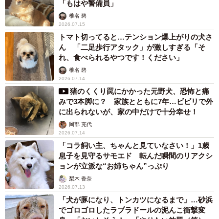
「もはや警備員」
椎名 碧
2026.07.15
トマト切ってると…テンション爆上がりの犬さ
ん 「二足歩行アタック」が激しすぎる「そ
れ、食べられるやつです！ください」
椎名 碧
2026.07.14
猪のくくり罠にかかった元野犬、恐怖と痛
みで3本脚に？ 家族とともに7年…ビビリで外
に出られないが、家の中だけで十分幸せ！
岡部 充代
2026.07.14
「コラ飼い主、ちゃんと見ていなさい！」1歳
息子を見守るサモエド 転んだ瞬間のリアクシ
ョンが立派な“お姉ちゃん”っぷり
梨木 香奈
2026.07.13
「犬が豚になり、トンカツになるまで」…砂浜
でゴロゴロしたラブラドールの泥んこ衝撃変