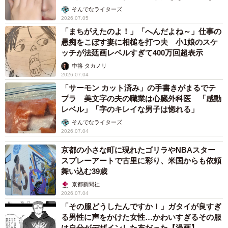
た」
そんでなライターズ
2026.07.05
「まちがえたのよ！」「へんだよね～」仕事の
愚痴をこぼす妻に相槌を打つ夫 小1娘のスケ
ッチが法廷画レベルすぎて400万回超表示
中将 タカノリ
2026.07.04
「サーモン カット済み」の手書きがまるでテ
プラ 美文字の夫の職業は心臓外科医 「感動
レベル」「字のキレイな男子は惚れる」
そんでなライターズ
2026.07.04
京都の小さな町に現れたゴリラやNBAスター
スプレーアートで古里に彩り、米国からも依頼
舞い込む39歳
京都新聞社
2026.07.04
「その服どうしたんですか！」ガタイが良すぎ
る男性に声をかけた女性…かわいすぎるその服
は自分がデザインした布だった【漫画】