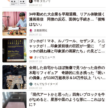
中将 タカノリ
2026.07.12
34年勤めた大企業を早期退職、リアル体験描く
漫画発信 同僚の反応、面倒な手続き…「後悔
はない」
京都新聞社
2026.07.11
ゴッホが！マネ、ルノワール、セザンヌ、シニ
ャックが！…印象派前後の巨匠が一堂に 「ゴ
ッホの跳ね橋と印象派の画家たち」の見どころ
は
まいどなニュース
2026.07.10
全焼した自宅からほぼ無傷で見つかった自作の
木彫りフィギュア 奇跡的に生き残った「呪い
の偶像」が1100万超表示＆14万件以上「いい
ね」
そんでなライターズ
2026.07.10
「現代アートかと思った」四角いブロックを牛
がなめると、星形や皿のような形に…これはな
に？