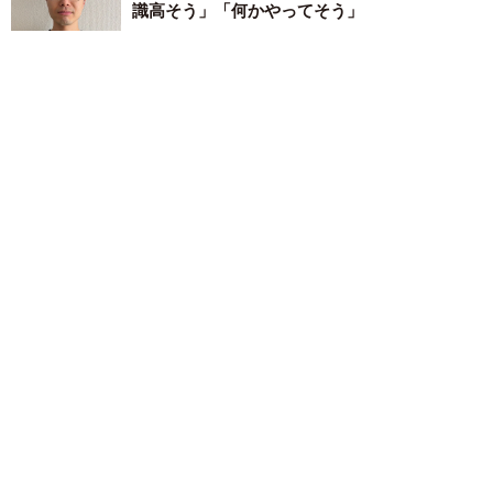
識高そう」「何かやってそう」
そんでなライターズ
2026.05.11
「神業」水しぶき上げて跳ねる銀鮎、すべ
て“はんだ”で作った…だと？超絶技巧盆栽も…
どうやって作った？デンソーに聞いた
そんでなライターズ
2026.05.08
ブリの皮で作った名刺入れ……だと？ 体の色
のグラデーション生かした逸品「最高なアイデ
ア」「出世間違いなし」
そんでなライターズ
2026.05.07
東京・井の頭公園のベンチにちょこん…雪の日
限定で現れた“ムーミン” あたたかくなる前に
早めに谷へ…「毎年の恒例行事にしてほしい」
そんでなライターズ
2026.05.04
万博後も日本に残り続けるチェコ人アーティス
ト「日本は“精神のふるさと”」 世界へ広げた