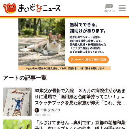
アートの記事一覧
83歳父が骨折で入院 ３カ月の病院生活があま
りに退屈で「画用紙と色鉛筆持ってこい！」→
スケッチブックを見た家族が仰天「これ、売れ
ますよ…」
中将 タカノリ
2026.08.06
「ふざけてません…真剣です」京都の老舗和菓
子店 次はカブトムシの幼虫 職人が手がけた