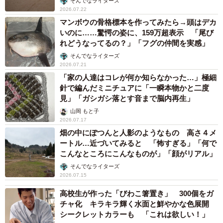
そんでなライターズ
2026.07.22
マンボウの骨格標本を作ってみたら→頭はデカ
いのに……驚愕の姿に、159万超表示 「尾び
れどうなってるの？」「フグの仲間を実感」
そんでなライターズ
2026.07.21
「家の人達はコレが何か知らなかった…」極細
針で編んだミニチュアに「一瞬本物かと二度
見」「ガシガシ落とす音まで脳内再生」
山岡 もと子
2026.07.17
畑の中にぽつんと人影のようなもの 高さ４メ
ートル…近づいてみると 「怖すぎる」「何で
こんなところにこんなものが」「顔がリアル」
そんでなライターズ
2026.07.15
高校生が作った「びわこ箸置き」 300個をガ
チャ化 キラキラ輝く水面と鮮やかな色展開
シークレットカラーも 「これは欲しい！」