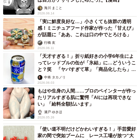
海川 まこと
2026.06.14
「実に鮮度良好な…」小さくても抜群の透明
感！ミニチュアフード作家が作った「甘えび」
が話題に「ああ、これは口の中でとろける」
行橋 友
2026.06.11
「天才すぎる！」折り紙好きの小学6年生によ
ってレッドブルの缶が「氷結」に…どういうこ
と？笑 「ヤバすぎて草」「商品化したら」と
反響
中将 タカノリ
2026.06.03
もはや生身の人間……プロのペインターが作っ
たリアルすぎる肌に驚愕「AIには再現できな
い」「給料全額払います」
瀬戸 ゆきほ
2026.05.26
「使い道不明だけどかわいすぎる！」手芸愛好
家の間で突如ブームに レース工場が放つ“大