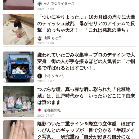
そんでなライターズ
2026.07.09
「ついにやりよった…」10カ月娘の周りに大量
のティッシュ散乱 母がセリアのアイテムで反
撃「めっちゃ天才！」「これは発想の勝ち」
山岡 もと子
2026.07.09
嫌われていたごみ収集車→プロのデザインで大
変身 街の人が手を振るほどの人気者に「ご指
名で呼ばれるとはすごい！」
中将 タカノリ
2026.07.07
つぶらな瞳、真っ赤な唇…彩られた「化粧地
蔵」は、江戸時代から いったいどこに？由来
は謎のまま
京都新聞社
2026.07.07
陰影ついた二重ライン＆際立つ立体感…ほぼす
っぴんとのギャップが一目で分かる「半顔メイ
ク写真」 研究重ね「自分が好きな自分になれ