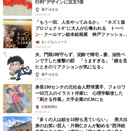
行列”デザインに注文7倍
瀬戸 ゆきほ
2026.05.25
「もう一回、人生やってみるか」 “ネズミ版
プロジェクトX“に大人が心奪われる トーベ
ン・クールマン絵本絵画展 神戸ファッション
美術館
まいどなニュース
2026.05.20
夫、門限2時守らず、泥酔で帰宅→妻、油性ペ
ンで下した衝撃の罰 「うますぎる」「鏡を見
たときのリアクションが気になる」
瀬戸 ゆきほ
2026.05.19
身長190センチの元社会人野球選手、フォロワ
ー50万人のイラスト作家に 心理学駆使した
「刺さる作風」大手企業のCMにも
京都新聞社
2026.05.17
「多くの人は絵を10秒も見ていない」 美大出
身のお笑い芸人・片桐仁さんが勧める“西洋絵