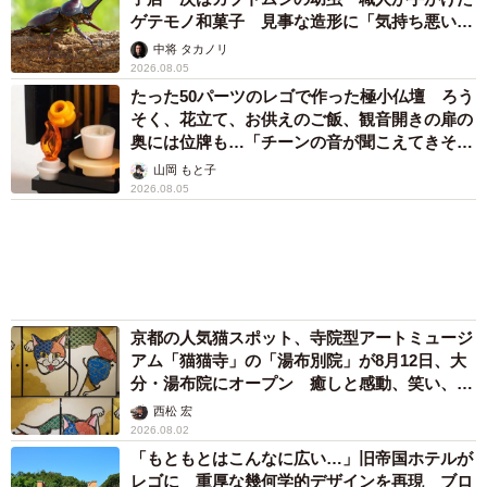
ゲテモノ和菓子 見事な造形に「気持ち悪いく
らいリアル」
中将 タカノリ
2026.08.05
たった50パーツのレゴで作った極小仏壇 ろう
そく、花立て、お供えのご飯、観音開きの扉の
奥には位牌も…「チーンの音が聞こえてきそ
う」
山岡 もと子
2026.08.05
京都の人気猫スポット、寺院型アートミュージ
アム「猫猫寺」の「湯布別院」が8月12日、大
分・湯布院にオープン 癒しと感動、笑い、そ
して開運も 見どころなどをインタビュー
西松 宏
2026.08.02
「もともとはこんなに広い…」旧帝国ホテルが
レゴに 重厚な幾何学的デザインを再現 ブロ