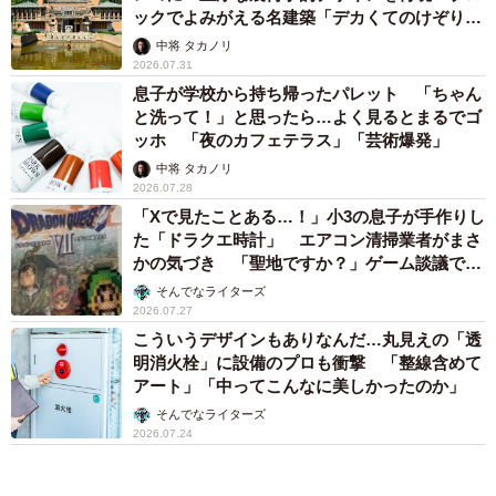
ックでよみがえる名建築「デカくてのけぞりま
した」
中将 タカノリ
2026.07.31
息子が学校から持ち帰ったパレット 「ちゃん
と洗って！」と思ったら…よく見るとまるでゴ
ッホ 「夜のカフェテラス」「芸術爆発」
中将 タカノリ
2026.07.28
「Xで見たことある…！」小3の息子が手作りし
た「ドラクエ時計」 エアコン清掃業者がまさ
かの気づき 「聖地ですか？」ゲーム談議で大
盛り上がり
そんでなライターズ
2026.07.27
こういうデザインもありなんだ…丸見えの「透
明消火栓」に設備のプロも衝撃 「整線含めて
アート」「中ってこんなに美しかったのか」
そんでなライターズ
2026.07.24