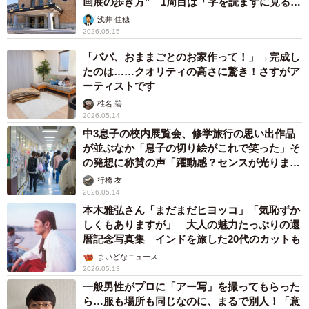
画展の歩き方” 1周目は「字を読まずに見る」
理由
浅井 佳穂
2026.05.15
「パパ、おままごとのお家作って！」→完成し
たのは……クオリティの高さに驚き！さすがア
ーティストです
椎名 碧
2026.05.14
中3息子の校内展覧会、修学旅行の思い出作品
が並ぶなか「息子の切り絵がこれで笑った」そ
の発想に称賛の声「躍動感？センスが光りまく
っている」
行橋 友
2026.05.14
本木雅弘さん「まだまだヒヨッコ」「気恥ずか
しくもありますが」 大人の魅力たっぷりの還
暦記念写真集 インドを旅した20代のカットも
まいどなニュース
2026.05.13
一般男性がプロに「アー写」を撮ってもらった
ら…服も場所も同じなのに、まるで別人！「意