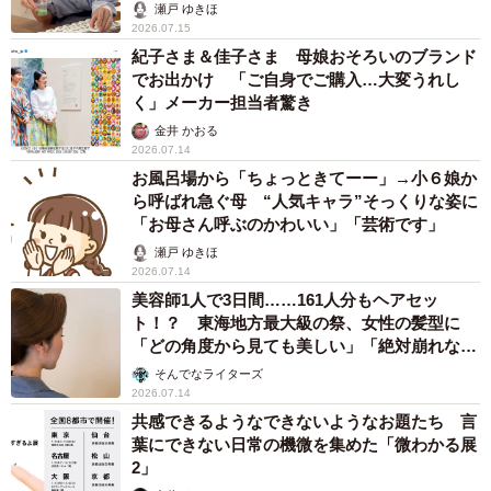
瀬戸 ゆきほ
2026.07.15
紀子さま＆佳子さま 母娘おそろいのブランド
でお出かけ 「ご自身でご購入…大変うれし
く」メーカー担当者驚き
金井 かおる
2026.07.14
お風呂場から「ちょっときてーー」→小６娘か
ら呼ばれ急ぐ母 “人気キャラ”そっくりな姿に
「お母さん呼ぶのかわいい」「芸術です」
瀬戸 ゆきほ
2026.07.14
美容師1人で3日間……161人分もヘアセッ
ト！？ 東海地方最大級の祭、女性の髪型に
「どの角度から見ても美しい」「絶対崩れなさ
そう」
そんでなライターズ
2026.07.14
共感できるようなできないようなお題たち 言
葉にできない日常の機微を集めた「微わかる展
2」