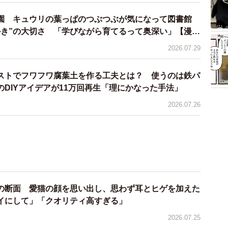
園 キュウリの葉っぱのつぶつぶが気になって図書館
かき”の大切さ 「学びながら育てるって奥深い」【漫
2026.07.29
ストでフワフワ腐葉土を作る工夫とは？ 使うのは鉄パ
DIYアイデアが11万回再生「理にかなった手法」
2026.07.26
の断面 愛猫の顔を思い出し、思わず耳とヒゲを加えた
イにして」「クオリティ高すぎる」
2026.07.25