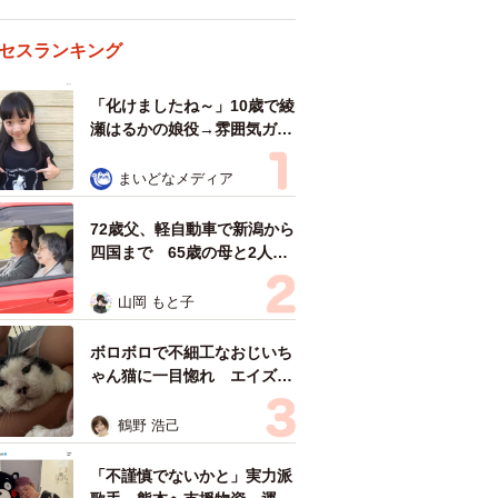
セスランキング
「化けましたね～」10歳で綾
瀬はるかの娘役→雰囲気ガラ
リの18歳に成長 「メイクで
雰囲気が」「宝塚に入れそ
まいどなメディア
う」
72歳父、軽自動車で新潟から
四国まで 65歳の母と2人で
3泊4日の旅 パーキングの休
憩まで分刻み… 「大学生で
山岡 もと子
も組まねえよ！」
ボロボロで不細工なおじいち
ゃん猫に一目惚れ エイズだ
し手がかかるけど…おうちで
暮らすと「おじ猫」だって可
鶴野 浩己
愛くなったよ！
「不謹慎でないかと」実力派