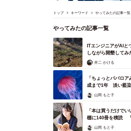
トップ
キーワード
やってみたの記事一覧
やってみたの記事一覧
ITエンジニアがAI
しながら開墾してみ
井二 かける
「ちょっとババロア
成まで1年 淡い藍
山岡 もと子
「本は買うだけでい
棚に140冊を積読 
山岡 もと子