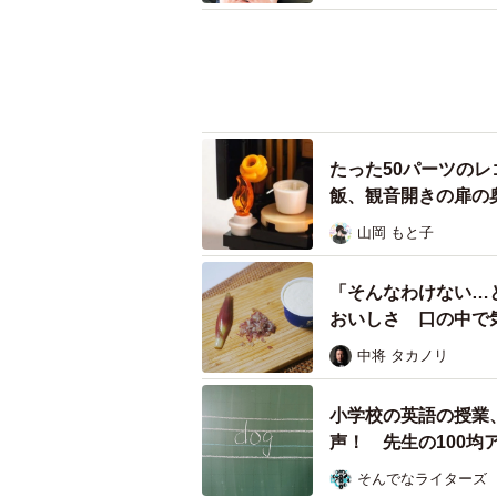
たった50パーツの
飯、観音開きの扉の
山岡 もと子
「そんなわけない…
おいしさ 口の中で
中将 タカノリ
小学校の英語の授業
声！ 先生の100均
そんでなライターズ