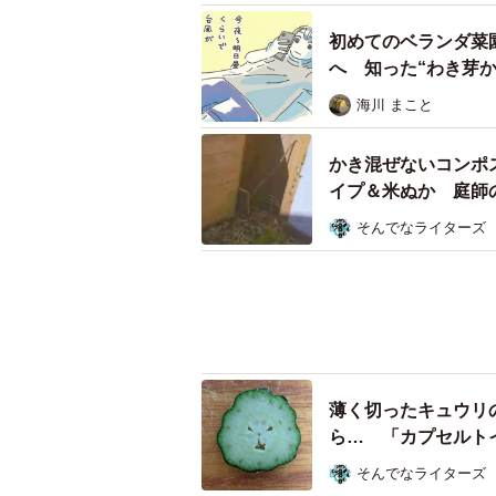
初めてのベランダ菜
へ 知った“わき芽
画】
海川 まこと
かき混ぜないコンポ
イプ＆米ぬか 庭師の
そんでなライターズ
薄く切ったキュウリ
ら… 「カプセルト
そんでなライターズ