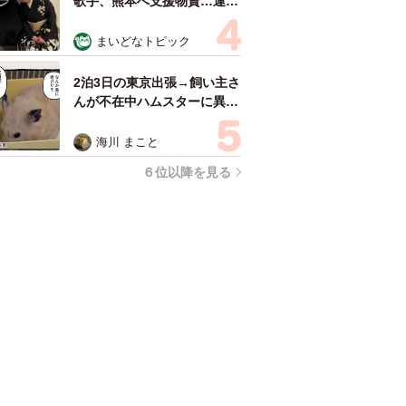
歌手、熊本へ支援物資…運搬
トラックの車体デザインにた
めらい 「痛いほど伝わる」
まいどなトピック
「行動され立派」
2泊3日の東京出張→飼い主さ
んが不在中ハムスターに異
変 眉間にできた深いしわ、
「急に老けた？」【漫画】
海川 まこと
６位以降を見る