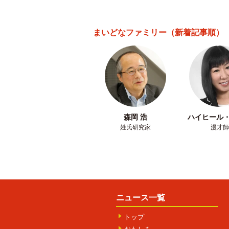
まいどなファミリー
（新着記事順）
森岡 浩
ハイヒール
姓氏研究家
漫才師
ニュース一覧
トップ