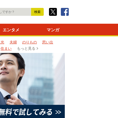
エンタメ
マンガ
観光
夫婦
のりもの
思い出
住まい
もっと見る