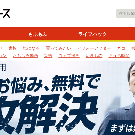
もふもふ
ライフハック
い
家族
気になる
買ってみたい
ビフォーアフター
ネコ
ョン
おもしろ動画
災害
ウェブ漫画
いきもの
おうち時間