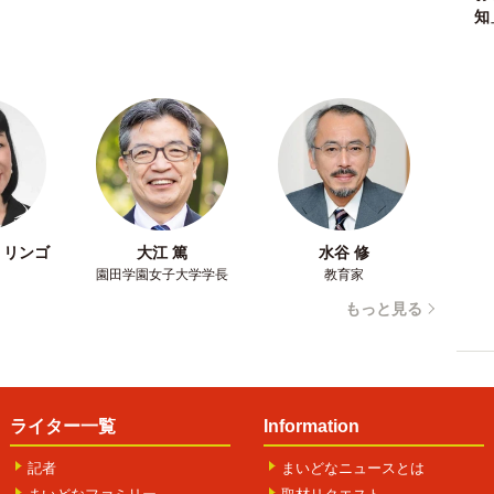
知
・リンゴ
大江 篤
水谷 修
園田学園女子大学学長
教育家
もっと見る
ライター一覧
Information
記者
まいどなニュースとは