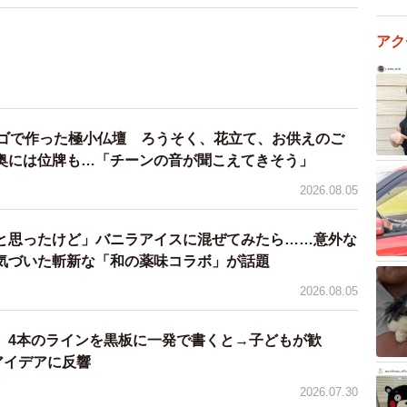
アク
レゴで作った極小仏壇 ろうそく、花立て、お供えのご
奥には位牌も…「チーンの音が聞こえてきそう」
2026.08.05
と思ったけど」バニラアイスに混ぜてみたら……意外な
気づいた斬新な「和の薬味コラボ」が話題
2026.08.05
、4本のラインを黒板に一発で書くと→子どもが歓
アイデアに反響
2026.07.30