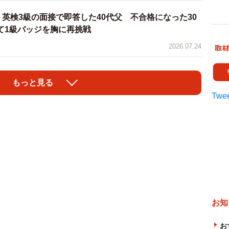
」英検3級の面接で即答した40代父 不合格になった30
て1級バッジを胸に再挑戦
2026.07.24
もっと見る
Twee
お知
お