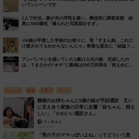
いワンシーンです
2/4
1人で外泊…妻が夫の浮気を疑い、興信所に調査依頼 結
リアルです（きらのどんさん提供）
果にSNS爆笑「撮られた写真面白すぎ」
リアルすぎるタッチと、子どもならではの鋭い洞察力に驚
小6娘が手渡した学校のお便りに、母「すまん娘、これだ
かされるばかりだ。
け渡されてもわからないんじゃ」斬新な提出に「結論ファ
ーストすぎる」「切り取り方が攻めてる」
アンパンマンを描いていた1歳11カ月の娘 完成したの
きらのどんさんにお話を聞いた。
は…？まさかの“オチ”に動画は590万回再生「控えめに言
って天才」「可愛い♡」
――お嬢様のプロフィールをお聞かせください。
おもしろ
家族
子育て
アート
きらのどん：年齢は6歳、小学1年生です。性格はすごく明
難聴のお姉ちゃんに5歳の妹が手話通訳 互い
るく、頭の回転が速い子です。
に支え合う家族の日常に反響「妹ちゃん、頼も
しい」「かわいい通訳さん」
――スケッチをご覧になったご感想を。
五ヶ瀬 あお
2026.08.07
きらのどん：このタイプのスケッチは初めて見ました。い
「男の子のママっぽいよね」ってどういう意