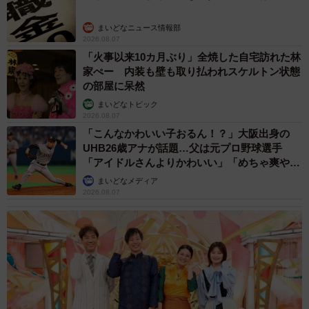
まいどなニュース情報部
2026.08.07
「火事以来10カ月ぶり」全焼した自宅訪れた林
家ぺー 内装も壁も取り払われスケルトン状態
の部屋に呆然
まいどなトピック
2026.08.07
「こんなかわいい子おるん！？」大阪出身の
UHB26歳アナが話題…父は元プロ野球選手
「アイドルさんよりかわいい」「めちゃ爽や
か」
まいどなメディア
2026.08.07