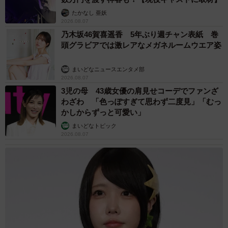
たかなし 亜妖
今後も名作が誕生することを期待したい。
2026.08.07
乃木坂46賀喜遥香 5年ぶり週チャン表紙 巻
【きらのどんさん関連情報】
頭グラビアでは激レアなメガネルームウエア姿
▽Xアカウント
まいどなニュースエンタメ部
https://x.com/tatosori
2026.08.07
3児の母 43歳女優の肩見せコーデでファンざ
妻の仕事の愚痴を聞いてたら、小1娘がスケッチしてた
わざわ 「色っぽすぎて思わず二度見」「むっ
かしからずっと可愛い」
www
まいどなトピック
妻の不満も吹っ飛んだwww
2026.08.07
娘天才っ！！！！
pic.twitter.com/d7j5j06TZ8
— きらのどん (@tatosori)
June 26, 2026