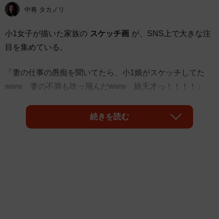
中将 タカノリ
小1女子が描いた家族の
スケッチ画
が、SNS上で大きな注
目を集めている。
「妻の仕事の愚痴を聞いてたら、小1娘がスケッチしてた
www 妻の不満も吹っ飛んだwww 娘天才っ！！！！」
と件のスケッチ画を紹介したのは、
きらのどんさん
続きを読む
(@tatosori)。