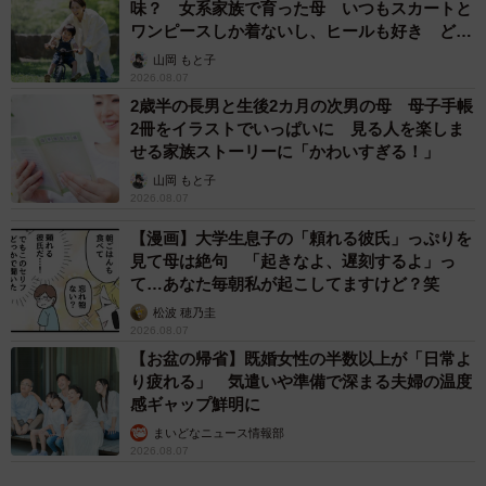
味？ 女系家族で育った母 いつもスカートと
つもは、いわゆる「かわいいアニメみたいな絵」しか描い
ワンピースしか着ないし、ヒールも好き どの
てなかったので。どうも小学校の先生に「人の表情は描く
へんが…
山岡 もと子
目で変わる」と教えてもらったみたいで、それを表現した
2026.08.07
みたいです。見たときはあまりにも味があり、感情の表現
2歳半の長男と生後2カ月の次男の母 母子手帳
2冊をイラストでいっぱいに 見る人を楽しま
が上手だったので驚きました。
せる家族ストーリーに「かわいすぎる！」
山岡 もと子
――ご投稿に対し、大きな反響がありました。
2026.08.07
【漫画】大学生息子の「頼れる彼氏」っぷりを
きらのどん：娘の絵をこんなに褒めてもらえるなんて、思
見て母は絶句 「起きなよ、遅刻するよ」っ
ってなかったです。大変うれしかったです！
て…あなた毎朝私が起こしてますけど？笑
松波 穂乃圭
◇ ◇
2026.08.07
【お盆の帰省】既婚女性の半数以上が「日常よ
り疲れる」 気遣いや準備で深まる夫婦の温度
きらのどんさんの投稿は400万回を超えるインプレッション
感ギャップ鮮明に
を記録し、4万3000件以上の「いいね」が集まった。SNS
まいどなニュース情報部
ユーザーからは
2026.08.07