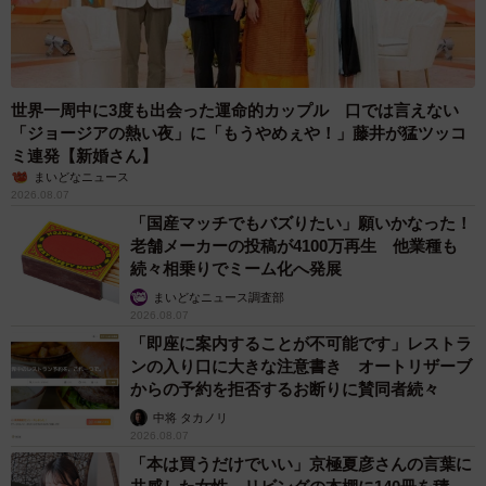
世界一周中に3度も出会った運命的カップル 口では言えない
「ジョージアの熱い夜」に「もうやめぇや！」藤井が猛ツッコ
ミ連発【新婚さん】
まいどなニュース
2026.08.07
「国産マッチでもバズりたい」願いかなった！
老舗メーカーの投稿が4100万再生 他業種も
続々相乗りでミーム化へ発展
まいどなニュース調査部
2026.08.07
「即座に案内することが不可能です」レストラ
ンの入り口に大きな注意書き オートリザーブ
からの予約を拒否するお断りに賛同者続々
中将 タカノリ
2026.08.07
「本は買うだけでいい」京極夏彦さんの言葉に