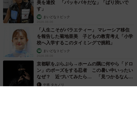
美を連投 「バッキバキだな」「ばり渋いで
す」
まいどなトピック
2026.08.06
「人生こそがバラエティー」 マレーシア移住
を報告した菊地亜美 子どもの教育考え「小学
校へ入学するこのタイミングで挑戦」
まいどなトピック
2026.08.06
京都駅をぶらぶら→ホームの隅に何やら「ドロ
ン」のポーズをする忍者 この暑い中いったい
なぜ？ 近づいてみたら… 「見つかるなんて
未熟」
中将 タカノリ
2026.08.06