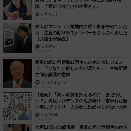
共感した女性→リビングの本棚に140冊を積
読 「家に自分だけの本屋さん」
山岡 もと子
2026.08.07
友人のマンション敷地内に度々車を停めていた
ら…注意の貼り紙でナンバーをさらされました
【弁護士が解説】
長澤 芳子
2026.08.07
愛車は総走行距離17万キロのホンダレジェン
ド 「どなたか欲しい方が居たら」 大御所漫
才師が譲渡の意向
まいどなトピック
2026.08.06
【漫画】「高い家賃を払えるのに、まだ欲し
い？」高級レジデンスの七夕飾り、書かれた願
い事にびっくり 人の欲には終わりがないのか
松波 穂乃圭
2026.08.06
大河出演の39歳俳優 真夏の海で赤銅色の肉体