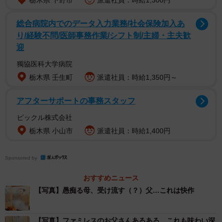
栃木県 下野市
派遣社員：時給1,300円
総合病院内でのデータ入力業務/社会保険加入あ
豪快なタッチで描かれた母が「あのさ、しごとの人がね、
り/経験不問/医師事務作業/シフト制/主婦・主夫歓
でんしれんじをつかったんだけど、わっとをまちがえたの
迎
よ！！」と叫べば、いくぶんか気弱そうな父が「あー
獨協医科大学病院
ね！！あの人なんかへんだよね～！！」と相槌をうつ…。
栃木県 壬生町
派遣社員：時給1,350円～
アフターサポートの事務スタッフ
ピックル株式会社
栃木県 小山市
派遣社員：時給1,400円
Sponsored by
おすすめニュース
【写真】愚痴る母、受け流す（？）父…これは快作
【写真】ファミレスのお父さんあるある、これも味わい深