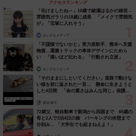
アクセスランキング
「ちゃんと下からのアングルで上手すぎる」
「化けましたね～」10歳で綾瀬はるかの娘役→
「これは法廷画家になれるわね 」
雰囲気ガラリの18歳に成長 「メイクで雰囲気
「これを見ると愚痴言わない方がいいですね…」
が」「宝塚に入れそう」
「娘ちゃんと息子くんだけでなくワンちゃんも描かれてる
まいどなメディア
あたり、さすがですね 」
「不謹慎でないかと」実力派歌手、熊本へ支援
物資…運搬トラックの車体デザインにためら
など、数々の驚きの声が寄せられた今回の投稿。
い 「痛いほど伝わる」「行動され立派」
まいどなトピック
きらのどんさんのお嬢さんはその後、時折このような家族
「そのままにしといてください」道路で動けな
のスケッチを描くようになったそうだ。
い猫を前に返された一言… 懸命に生きようと
した4日間 「命の重さはみんな同じ」保護団
体代表の訴え
渡辺 晴子
72歳父、軽自動車で新潟から四国まで 65歳の
母と2人で3泊4日の旅 パーキングの休憩まで
分刻み… 「大学生でも組まねえよ！」