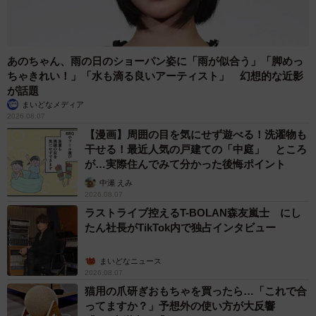
あのちゃん、雨の日のショーパン姿に「雨が似合う」「脚めっ
ちゃきれい！」「水も滴る良いアーティスト」 幻想的な近影
が話題
まいどなメディア
2026.08.07
【漫画】周囲の目を気にせず遊べる！洗濯物も
干せる！最近人気の戸建ての「中庭」 ところ
が…実際住んでみて分かった後悔ポイント
中瀬 えみ
2026.08.07
ラストライブ控えるT-BOLAN森友嵐士 にし
たん社長がTikTok内で独占インタビュー
まいどなニュース
2026.08.07
猫用の爪研ぎおもちゃを買ったら…「これで合
ってますか？」予想外の使い方が大反響