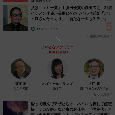
山岡 もと子
父は「エミー賞」主演男優賞の真田広之 31歳
イケメン俳優が長髪ヒゲのワイルド近影「ガチ
ヒロさんそっくり」「新たな一面もステキ」
まいどなトピック
６位以降を見る
まいどなファミリー
（新着記事順）
森岡 浩
ハイヒール・リンゴ
大江 篤
姓氏研究家
漫才師
園田学園女子大学学長
もっと見る
3/4
酔って転んでアザだらけ ネイルも折れて超悲
惨 ケガが絶えない夜のお仕事 「病院代」と
外食の風景も…（きらのどんさん提供）
数万円を渡す神客も！【現役キャストに取材】