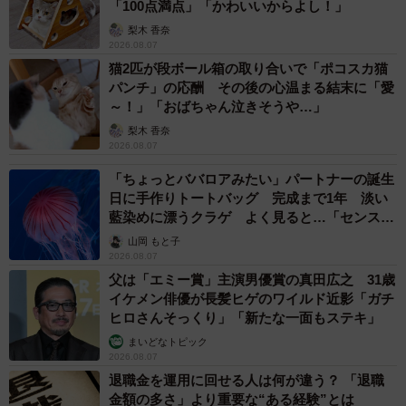
「100点満点」「かわいいからよし！」
梨木 香奈
2026.08.07
猫2匹が段ボール箱の取り合いで「ポコスカ猫
パンチ」の応酬 その後の心温まる結末に「愛
～！」「おばちゃん泣きそうや…」
梨木 香奈
2026.08.07
「ちょっとババロアみたい」パートナーの誕生
日に手作りトートバッグ 完成まで1年 淡い
藍染めに漂うクラゲ よく見ると…「センスす
ごい」
山岡 もと子
2026.08.07
父は「エミー賞」主演男優賞の真田広之 31歳
イケメン俳優が長髪ヒゲのワイルド近影「ガチ
ヒロさんそっくり」「新たな一面もステキ」
まいどなトピック
2026.08.07
退職金を運用に回せる人は何が違う？ 「退職
金額の多さ」より重要な“ある経験”とは