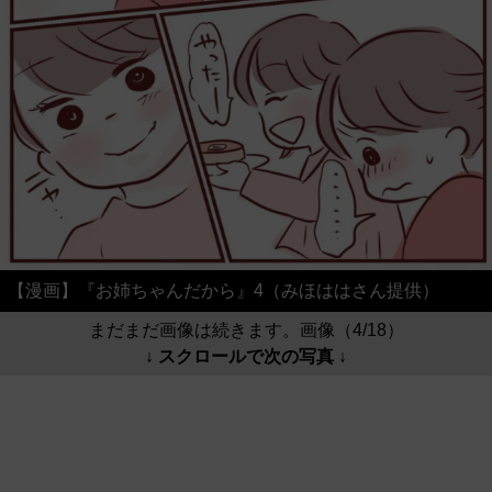
【漫画】『お姉ちゃんだから』4（みほははさん提供）
まだまだ画像は続きます。画像（4/18）
↓ スクロールで次の写真 ↓