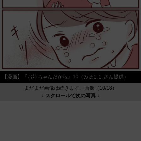
【漫画】『お姉ちゃんだから』10（みほははさん提供）
まだまだ画像は続きます。画像（10/18）
↓ スクロールで次の写真 ↓