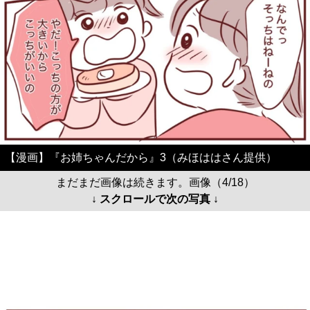
【漫画】『お姉ちゃんだから』3（みほははさん提供）
まだまだ画像は続きます。画像（4/18）
↓ スクロールで次の写真 ↓