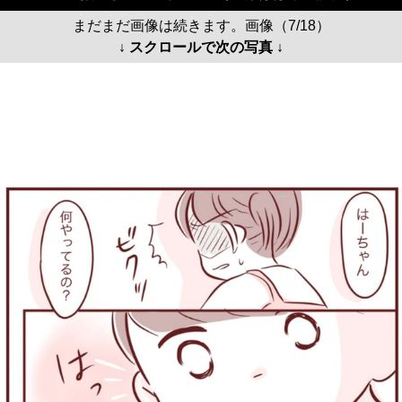
まだまだ画像は続きます。画像（7/18）
↓ スクロールで次の写真 ↓