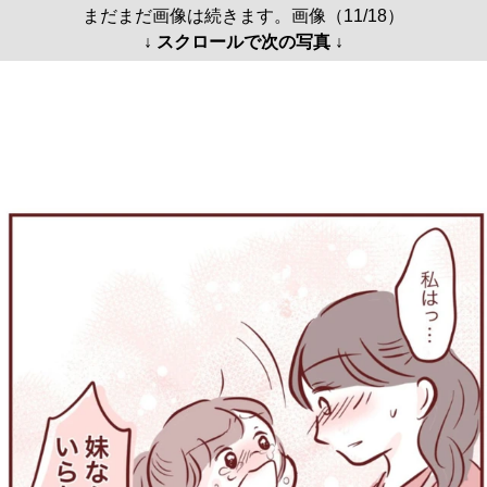
まだまだ画像は続きます。画像（11/18）
↓ スクロールで次の写真 ↓