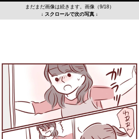
まだまだ画像は続きます。画像（9/18）
↓ スクロールで次の写真 ↓