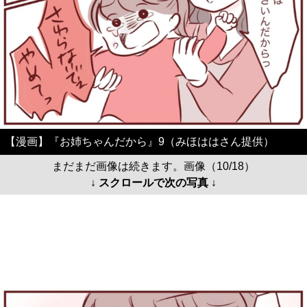
【漫画】『お姉ちゃんだから』9（みほははさん提供）
まだまだ画像は続きます。画像（10/18）
↓ スクロールで次の写真 ↓