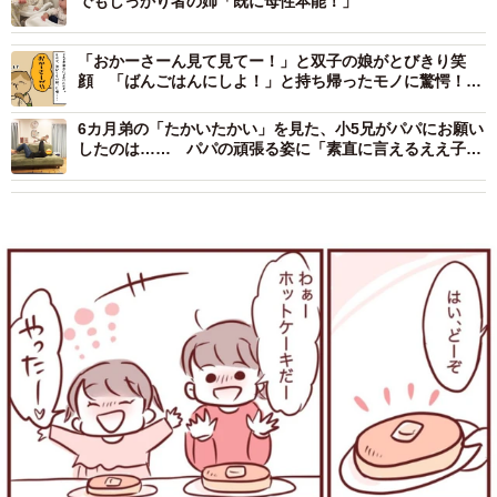
でもしっかり者の姉「既に母性本能！」
「おかーさーん見て見てー！」と双子の娘がとびきり笑
顔 「ばんごはんにしよ！」と持ち帰ったモノに驚愕！
【漫画】
6カ月弟の「たかいたかい」を見た、小5兄がパパにお願い
したのは…… パパの頑張る姿に「素直に言えるええ子」
「幸せのかたまり」