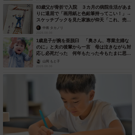
83歳父が骨折で入院 ３カ月の病院生活があま
りに退屈で「画用紙と色鉛筆持ってこい！」→
スケッチブックを見た家族が仰天「これ、売れ
ますよ…」
中将 タカノリ
2026.08.06
1歳息子が腕を亜脱臼 「奥さん、専業主婦な
のに」と夫の後輩から一言 母は泣きながら対
応し必死だった 何年もたった今もたまに思い
出し…
山岡 もと子
2026.08.06