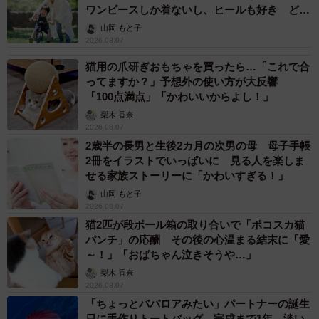
ワンピースしか着ないし、ヒールも好き どの
へんが…
山岡 もと子
2026.08.07
猫用の爪研ぎおもちゃを買ったら…「これで合
ってますか？」予想外の使い方が大反響
「100点満点」「かわいいからよし！」
梨木 香奈
2026.08.07
2歳半の長男と生後2カ月の次男の母 母子手帳
2冊をイラストでいっぱいに 見る人を楽しま
せる家族ストーリーに「かわいすぎる！」
山岡 もと子
2026.08.07
猫2匹が段ボール箱の取り合いで「ポコスカ猫
パンチ」の応酬 その後の心温まる結末に「愛
～！」「おばちゃん泣きそうや…」
梨木 香奈
2026.08.07
「ちょっとババロアみたい」パートナーの誕生
日に手作りトートバッグ 完成まで1年 淡い