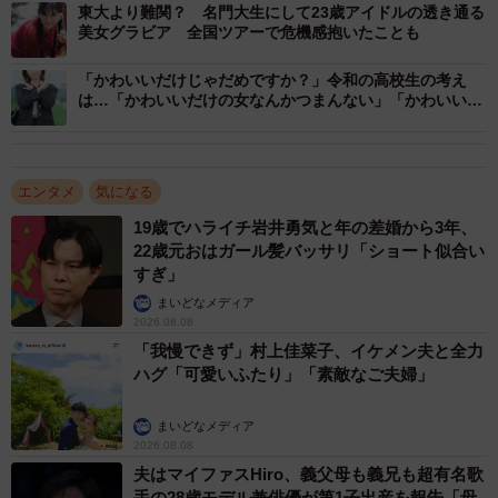
東大より難関？ 名門大生にして23歳アイドルの透き通る
えるのかもしれません。
美女グラビア 全国ツアーで危機感抱いたことも
「かわいいだけじゃだめですか？」令和の高校生の考え
「櫻坂46」を選んだ女子高生の意見を見ていくと、「かっ
は…「かわいいだけの女なんかつまんない」「かわいいが
こいいから」「ダンスのキレとかを間近に感じたい」など
正義」
の声が目立ち、K-POPなどのカッコいい系のダンスが人気
ということも背景にあるようです。
エンタメ
気になる
19歳でハライチ岩井勇気と年の差婚から3年、
「日向坂46」を選んだ女子高生からは、「わちゃわちゃし
22歳元おはガール髪バッサリ「ショート似合い
てそう」「多幸感がたくさんありそうだから」といったグ
すぎ」
ループ全体の空気感に惹かれる意見や、「曲が楽しそう」
まいどなメディア
2026.08.08
という声も見られました。
「我慢できず」村上佳菜子、イケメン夫と全力
ハグ「可愛いふたり」「素敵なご夫婦」
これらの結果を総合すると、女子高生にとって、「乃木坂
46」は“王道清楚系アイドル”、「櫻坂46」は“カッコいい系
まいどなメディア
2026.08.08
アイドル”、「日向坂46」は“楽しそうなハッピー系アイド
夫はマイファスHiro、義父母も義兄も超有名歌
ル”といったイメージが根付いていることもわかりました。
手の28歳モデル兼俳優が第1子出産を報告「母