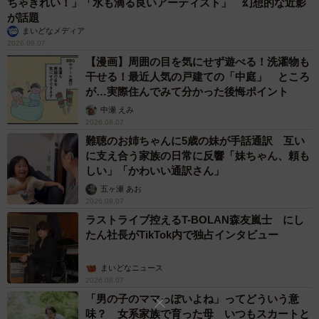
ちゃきれい！」「水も滴る良いアーティスト」 幻想的な近影
が話題
まいどなメディア
2026.08.07
【漫画】周囲の目を気にせず遊べる！洗濯物も
干せる！最近人気の戸建ての「中庭」 ところ
が…実際住んでみて分かった後悔ポイント
中瀬 えみ
2026.08.07
難聴のお姉ちゃんに5歳の妹が手話通訳 互い
に支え合う家族の日常に反響「妹ちゃん、頼も
しい」「かわいい通訳さん」
五ヶ瀬 あお
2026.08.07
ラストライブ控えるT-BOLAN森友嵐士 にし
たん社長がTikTok内で独占インタビュー
まいどなニュース
2026.08.07
「男の子のママっぽいよね」ってどういう意
味？ 女系家族で育った母 いつもスカートと