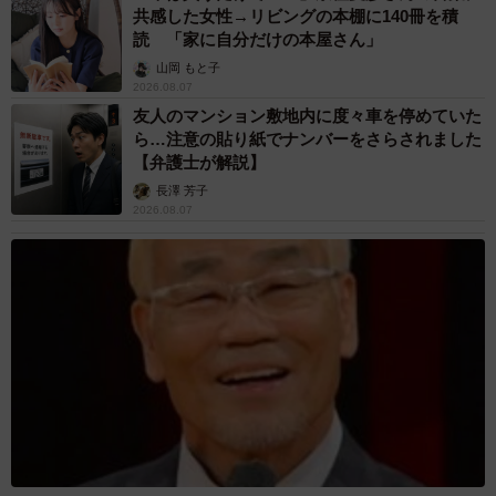
共感した女性→リビングの本棚に140冊を積
読 「家に自分だけの本屋さん」
山岡 もと子
2026.08.07
友人のマンション敷地内に度々車を停めていた
ら…注意の貼り紙でナンバーをさらされました
【弁護士が解説】
長澤 芳子
2026.08.07