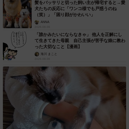
髪をバッサリと切った飼い主が帰宅すると→愛
犬たちの反応に「ワンコ様でも戸惑うのね
（笑）」「困り顔がかわいい」
ANNA
2026.08.06
「誰かみたいにならなきゃ」 他人を正解にし
て生きてきた母親 自己主張が苦手な娘に教わ
った大切なこと【漫画】
海川 まこと
2026.08.06