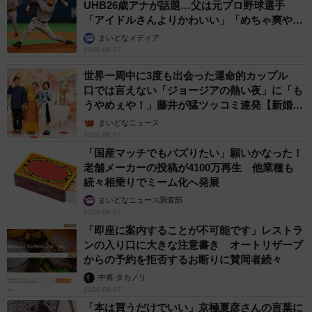
UHB26歳アナが話題…父は元プロ野球選手
「アイドルさんよりかわいい」「めちゃ爽や
か」
まいどなメディア
2026.08.07
世界一周中に3度も出会った運命的カップル
口では言えない「ジョージアの熱い夜」に「も
うやめぇや！」藤井が猛ツッコミ連発【新婚さ
ん】
まいどなニュース
2026.08.07
「国産マッチでもバズりたい」願いかなった！
老舗メーカーの投稿が4100万再生 他業種も
続々相乗りでミーム化へ発展
まいどなニュース調査部
2026.08.07
「即座に案内することが不可能です」レストラ
ンの入り口に大きな注意書き オートリザーブ
からの予約を拒否するお断りに賛同者続々
中将 タカノリ
2026.08.07
「本は買うだけでいい」京極夏彦さんの言葉に