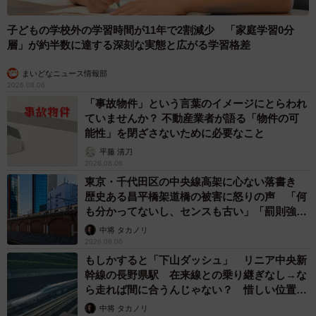
子どもの学校外の学習時間が11年で2割減少 「家庭学習0分
層」が約半数に達する深刻な実態と広がる学習格差
まいどなニュース情報部
2026.08.06
「事故物件」という言葉のイメージにとらわれ
ていませんか？ 不動産業者が語る「物件の可
能性」を閉ざさないために必要なこと
平藤 清刀
2026.08.06
東京・千代田区の中央線高架に心ない落書き
歴史ある昌平橋架道橋の被害に怒りの声 「何
も分かってないし、センスも古い」「罰則強化
して」
中将 タカノリ
2026.08.06
もしかすると「下山ダッシュ」 リニア中央新
幹線の長野県駅 在来線との乗り継ぎなし→な
ら走れば間に合うんじゃない？ 惜しい位置関
係が反響
中将 タカノリ