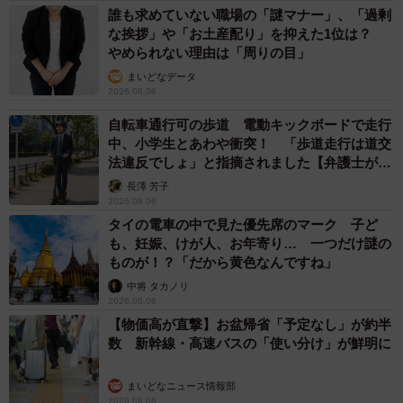
誰も求めていない職場の「謎マナー」、「過剰
な挨拶」や「お土産配り」を抑えた1位は？
やめられない理由は「周りの目」
まいどなデータ
2026.08.06
自転車通行可の歩道 電動キックボードで走行
中、小学生とあわや衝突！ 「歩道走行は道交
法違反でしょ」と指摘されました【弁護士が解
説】
長澤 芳子
2026.08.06
タイの電車の中で見た優先席のマーク 子ど
も、妊娠、けが人、お年寄り… 一つだけ謎の
ものが！？「だから黄色なんですね」
中将 タカノリ
2026.08.06
【物価高が直撃】お盆帰省「予定なし」が約半
数 新幹線・高速バスの「使い分け」が鮮明に
まいどなニュース情報部
2026.08.06