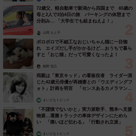
ちなみにではありますが…令和の男子高生にも聞いてみた
72歳父、軽自動車で新潟から四国まで 65歳の
ところ、「乃木坂46」（70.4％）、「日向坂46」
母と2人で3泊4日の旅 パーキングの休憩まで
分刻み… 「大学生でも組まねえよ！」
（20.0％）、「櫻坂46」（9.6％）となり、女子同様「乃木
坂46」が人気なのは変わりませんが、「日向坂46」が約2
山岡 もと子
割まで伸びているのが特徴的です。
ボロボロで不細工なおじいちゃん猫に一目惚
れ エイズだし手がかかるけど…おうちで暮ら
すと「おじ猫」だって可愛くなったよ！
「乃木坂46」に入りたい男子高生の意見を見ていくと、
「可愛いから」「可愛くて憧れるから」など、とにかく“可
鶴野 浩己
愛い”を理由にする男子高生が多数。
両親は「東京キッド」の看板役者 ライダー演
じた42歳元俳優が再婚妻との「ウエディングフ
青春真っただ中の男子高生にとって“かわいい女性”とお近づ
ォト」計画を明言 「センスあるカメラマン求
む」
きになれるなら1日でも入ってみたいと考えてしまうのかも
まいどなトピック
しれません。
「不謹慎でないかと」実力派歌手、熊本へ支援
物資…運搬トラックの車体デザインにためら
「日向坂46」を選んだ男子高生からは、「楽しそうだか
い 「痛いほど伝わる」「行動され立派」
ら」「輝きを感じるから」など、“グループのノリ”や“楽し
まいどなトピック