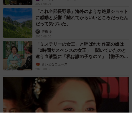
2026.08.06
「これ全部長野県」海外のような絶景ショット
に感動と反響「離れてからいいところだったん
だって気づいた」
行橋 友
2026.08.06
「ミステリーの女王」と呼ばれた作家の娘は
「2時間サスペンスの女王」 聞いていたのと
違う血液型に「私は誰の子なの？」【徹子の部
屋】
まいどなニュース
2026.08.06