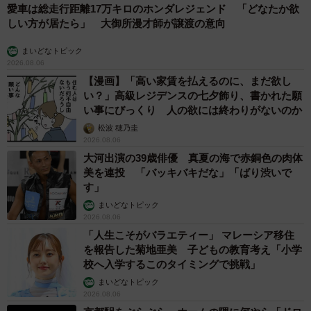
愛車は総走行距離17万キロのホンダレジェンド 「どなたか欲
しい方が居たら」 大御所漫才師が譲渡の意向
まいどなトピック
2026.08.06
【漫画】「高い家賃を払えるのに、まだ欲し
い？」高級レジデンスの七夕飾り、書かれた願
い事にびっくり 人の欲には終わりがないのか
松波 穂乃圭
2026.08.06
大河出演の39歳俳優 真夏の海で赤銅色の肉体
美を連投 「バッキバキだな」「ばり渋いで
す」
まいどなトピック
2026.08.06
「人生こそがバラエティー」 マレーシア移住
を報告した菊地亜美 子どもの教育考え「小学
校へ入学するこのタイミングで挑戦」
まいどなトピック
2026.08.06