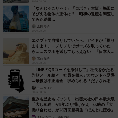
2026.08.06
「なんじゃこりゃ！」「ロボ？」大阪・梅田に
そびえる物体の正体は？ 昭和の遺産を調査し
てみた結果…
太田 浩子
2026.08.06
エジプトで自撮りしていたら、ガイドが「撮り
ますよ！」→ノリノリでポーズを取っていた
ら……スマホを返してもらえない 「日本人は
カモ代表かも」「私は6時間で3万円払った」
宮前 晶子
2026.08.06
「LINEのQRコードを添付して」社長をかたる
詐欺メール続々 社員を個人アカウントへ誘導
→最後は不正送金…求められる「だまされる前
提」の対策
井二 かける
2026.08.06
重みも歴史もズッシリ…出雲大社の日本最大級
「大しめ縄」が8年ぶり掛けかえ 伝統の「大
撚り合わせ」が28万回超再生「ほんとに圧巻」
まいどなニュース調査部