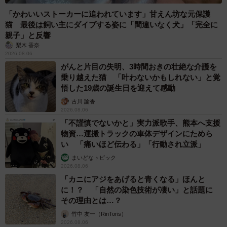
「かわいいストーカーに追われています」甘えん坊な元保護
猫 最後は飼い主にダイブする姿に「間違いなく犬」「完全に
親子」と反響
梨木 香奈
2026.08.06
がんと片目の失明、3時間おきの壮絶な介護を
乗り越えた猫 「叶わないかもしれない」と覚
悟した19歳の誕生日を迎えて感動
古川 諭香
2026.08.06
「不謹慎でないかと」実力派歌手、熊本へ支援
物資…運搬トラックの車体デザインにためら
い 「痛いほど伝わる」「行動され立派」
まいどなトピック
2026.08.06
「カニにアジをあげると青くなる」ほんと
に！？ 「自然の染色技術が凄い」と話題に
その理由とは…？
竹中 友一（RinToris）
2026.08.06