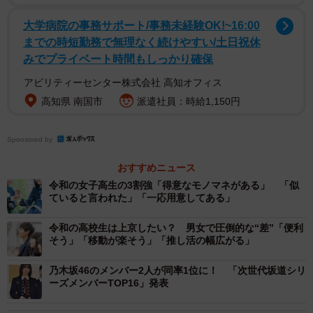
2/3
大学病院の事務サポート/事務未経験OK!~16:00
【女子】1日入れるとするならどの坂道グループに入りたいか？（出典：
までの時短勤務で無理なく続けやすい/土日祝休
ワカモノリサーチ／https://wakamono-research.co.jp/media/）
みでプライベート時間もしっかり確保
現役女子高生に「1日入れるとするならどの坂道グループに
アビリティーセンター株式会社 高知オフィス
入りたいですか」と聞いたところ、「乃木坂46」
高知県 南国市
派遣社員：時給1,150円
（70.3％）が「櫻坂46」（16.7％）や「日向坂46」
（13.0％）を大きく上回りました。
Sponsored by
おすすめニュース
理由を見ていくと、「一番有名だから」「乃木坂しか知ら
令和の女子高生の3割強「得意なモノマネがある」 「似
ない」など、知名度と安心感がそのまま「入るなら乃木坂
ていると言われた」「一応用意してある」
が良い」という選択につながっているようです。
令和の高校生は上京したい？ 男女で圧倒的な“差”「便利
そう」「移動が楽そう」「推し活の幅広がる」
また、「清楚な人が多い」「乃木坂の曲が好きだから」
乃木坂46のメンバー2人が同率1位に！ 「次世代坂道シリ
「衣装が好き」といった衣装や王道アイドル像が「乃木坂
ーズメンバーTOP16」発表
46に入ってみたい」という気持ちにさせているようで、女
子高生は「THEアイドル」に対しての憧れが実は高いと言