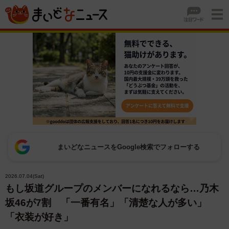
まいどなニュースをGoogle検索でフォローする
2026.07.04(Sat)
もし坂道グループのメンバーになれるなら…乃木
坂46が7割 「一番有名」「清楚な人が多い」
「衣装が好き」