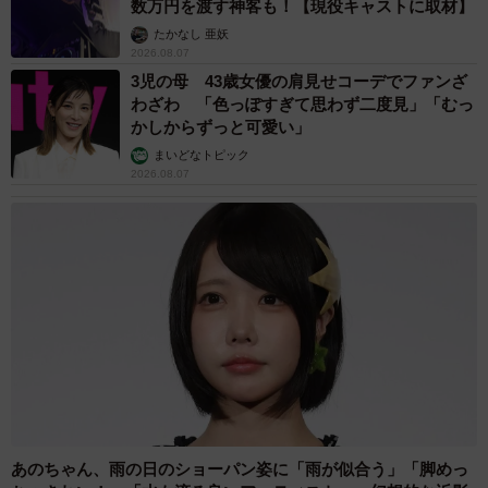
数万円を渡す神客も！【現役キャストに取材】
たかなし 亜妖
2026.08.07
3児の母 43歳女優の肩見せコーデでファンざ
わざわ 「色っぽすぎて思わず二度見」「むっ
かしからずっと可愛い」
まいどなトピック
2026.08.07
あのちゃん、雨の日のショーパン姿に「雨が似合う」「脚めっ