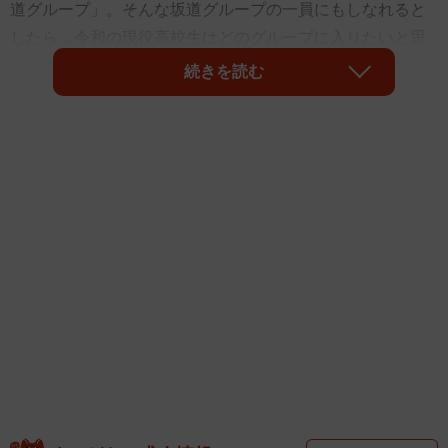
道グループ」。そんな坂道グループの一員にもしなれると
したら…令和の現役高校生はどのグループに入りたいと思
うのでしょうか。株式会社ワカモノリサーチ（東京都杉並
続きを読む
区）が運営する10代・現役高校生を対象としたマーケティ
ング情報サイト『ワカモノリサーチ』が実施した調査によ
ると、女子高生の約7割が「乃木坂46」と回答したことがわ
かりました。