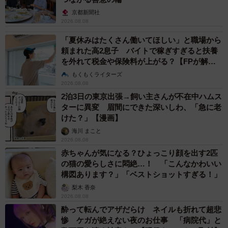
京都新聞社
2026.08.08
「夏休みはたくさん働いてほしい」と職場から
頼まれた高2息子 バイトで稼ぎすぎると扶養
を外れて税金や保険料が上がる？【FPが解
説】
もくもくライターズ
2026.08.08
2泊3日の東京出張→飼い主さんが不在中ハムス
ターに異変 眉間にできた深いしわ、「急に老
けた？」【漫画】
海川 まこと
2026.08.08
赤ちゃんが気になる？ひょっこり顔を出す2匹
の猫の愛らしさに悶絶…！ 「こんなかわいい
構図あります？」「ベストショットすぎる！」
梨木 香奈
2026.08.08
酔って転んでアザだらけ ネイルも折れて超悲
惨 ケガが絶えない夜のお仕事 「病院代」と