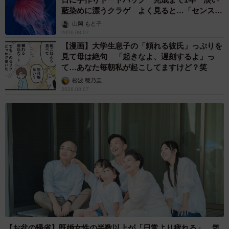
藍染めに漂うクラゲ よく見ると…「センスす
ごい」
山岡 もと子
2026.08.07
【漫画】大学生息子の「頼れる彼氏」っぷりを
見て母は絶句 「起きなよ、遅刻するよ」っ
て…あなた毎朝私が起こしてますけど？笑
松波 穂乃圭
2026.08.07
【お盆の帰省】既婚女性の半数以上が「日常より疲れる」 気