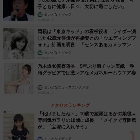
子ともに健康…日々、大切に過ごしたい」
まいどなトピック
2026.08.08
両親は「東京キッド」の看板役者 ライダー演
じた42歳元俳優が再婚妻との「ウエディングフ
ォト」計画を明言 「センスあるカメラマン求
む」
まいどなトピック
2026.08.08
乃木坂46賀喜遥香 5年ぶり週チャン表紙 巻
頭グラビアでは激レアなメガネルームウエア姿
まいどなニュースエンタメ部
2026.08.07
アクセスランキング
3/3
「化けましたね～」10歳で綾瀬はるかの娘役→
雰囲気ガラリの18歳に成長 「メイクで雰囲気
【男子】1日入れるとするならどの坂道グループに入りたいか？（出典：
が」「宝塚に入れそう」
ワカモノリサーチ／https://wakamono-research.co.jp/media/）
まいどなメディア