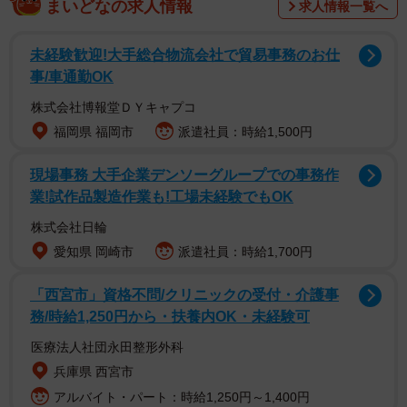
まいどなの求人情報
求人情報一覧へ
調査は、全国の現役高校生男女307人を対象として、2026
未経験歓迎!大手総合物流会社で貿易事務のお仕
年3月～4月の期間にインターネットで実施されました。
事/車通勤OK
株式会社博報堂ＤＹキャプコ
福岡県 福岡市
派遣社員：時給1,500円
現場事務 大手企業デンソーグループでの事務作
業!試作品製造作業も!工場未経験でもOK
株式会社日輪
愛知県 岡崎市
派遣社員：時給1,700円
「西宮市」資格不問/クリニックの受付・介護事
務/時給1,250円から・扶養内OK・未経験可
医療法人社団永田整形外科
兵庫県 西宮市
アルバイト・パート：時給1,250円～1,400円