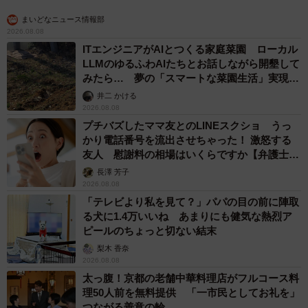
まいどなニュース情報部
2026.08.08
ITエンジニアがAIとつくる家庭菜園 ローカル
LLMのゆるふわAIたちとお話しながら開墾して
みたら… 夢の「スマートな菜園生活」実現な
るか
井二 かける
2026.08.08
プチバズしたママ友とのLINEスクショ うっ
かり電話番号を流出させちゃった！ 激怒する
友人 慰謝料の相場はいくらですか【弁護士が
解説】
長澤 芳子
2026.08.08
「テレビより私を見て？」パパの目の前に陣取
る犬に1.4万いいね あまりにも健気な熱烈ア
ピールのちょっと切ない結末
梨木 香奈
2026.08.08
太っ腹！京都の老舗中華料理店がフルコース料
理50人前を無料提供 「一市民としてお礼を」
つながる善意の輪