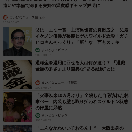
遣いや準備で深まる夫婦の温度感ギャップ鮮明に
まいどなニュース情報部
2026.08.07
父は「エミー賞」主演男優賞の真田広之 31歳
イケメン俳優が長髪ヒゲのワイルド近影「ガチ
ヒロさんそっくり」「新たな一面もステキ」
まいどなトピック
2026.08.07
退職金を運用に回せる人は何が違う？ 「退職
金額の多さ」より重要な“ある経験”とは
まいどなニュース情報部
2026.08.07
「火事以来10カ月ぶり」全焼した自宅訪れた林
家ぺー 内装も壁も取り払われスケルトン状態
の部屋に呆然
まいどなトピック
2026.08.07
「こんなかわいい子おるん！？」大阪出身の