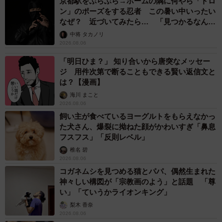
京都駅をぶらぶら→ホームの隅に何やら「ドロ
ン」のポーズをする忍者 この暑い中いったい
なぜ？ 近づいてみたら… 「見つかるなんて
未熟」
中将 タカノリ
2026.08.06
「明日ひま？」 知り合いから唐突なメッセー
ジ 用件次第で断ることもできる賢い返信文と
は？【漫画】
海川 まこと
2026.08.06
飼い主が食べているヨーグルトをもらえなかっ
た犬さん、爆裂に拗ねた顔がかわいすぎ「鼻息
フスフス」「反則レベル」
椎名 碧
2026.08.06
コガネムシを見つめる猫とパパ、偶然生まれた
神々しい構図が「宗教画のよう」と話題 「尊
い」「ていうかライオンキング」
梨木 香奈
2026.08.06