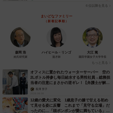
そうな雰囲気”が主な声に。
６位以降を見る
また、櫻坂46よりも入りたいと考えている男子高生が多か
まいどなファミリー
ったことから、「見ていてカッコいいアイドル」よりも
（新着記事順）
「見ていて笑顔になるアイドル」のほうが男子受けは良い
ということも明らかになった調査となりました。
「櫻坂46」を選んだ男子高生からは、「3つのなかでいちば
森岡 浩
ハイヒール・リンゴ
大江 篤
んカッコいい」と、女子高生と同じく“かっこよさ”に惹かれ
姓氏研究家
漫才師
園田学園女子大学学長
ている声が集まりました。
もっと見る
オフィスに置かれたウォーターサーバー 空の
◇ ◇
2Lボトル持参し毎日給水する男性社員→総務担
当者の注意にまさかの逆ギレ！【弁護士が解
説】
【出典】
長澤 芳子
2026.08.08
▽ワカモノリサーチ／令和の現役女子高生の7割！もし1日
12歳の愛犬に変化 1歳息子の膝で甘える初め
「坂道グループ」に入れるなら乃木坂46を選ぶ結果に！
て見せる姿に反響 これまで「見守る立場」だ
https://wakamono-research.co.jp/media/sakamichi-group-
ったのに…「頭ポンポンが愛に満ちている」