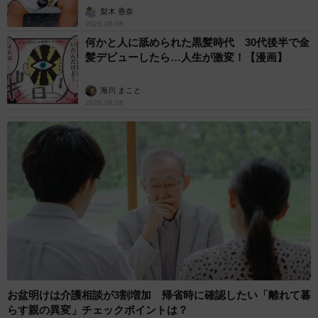
「尊…」
survey/
梨木 香奈
2026.08.08
何かと人に舐められた黒髪時代 30代後半で金
髪デビューしたら…人生が激変！【漫画】
海川 まこと
2026.08.08
お盆明けは介護相談が3割増加 帰省時に確認したい「離れて暮
らす親の異変」チェックポイントは？