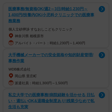
医療事務/無資格OK/週2～3日/時給1,230円～
1,400円/扶養内OK/小児科クリニックでの医療事
務業務
個人立砂押渉 すなおしこどもクリニック
神奈川県 相模原市
アルバイト・パート：時給1,230円～1,400円
2/5
大手機械メーカーでの安全規格や知的財産管理/
登山の魅力を語る早見優さん
事務作業
優さんは1966年、静岡県熱海市生まれ。3歳から14歳まで
WDB株式会社
グアム、ハワイで過ごし、14歳のときにハワイでスカウト
岡山県 里庄町
されました。1982年、「急いで！初恋」で歌手デビューす
派遣社員：時給1,300円～1,500円
ると、翌1983年発売の「夏色のナンシー」が大ヒットし、
私立大学での医療事務!病院経験を活かせる 日払
スターの仲間入り。現在は歌手としてだけでなく、バイリ
い・週払いOK&退職金制度あり!残業少なめで私
ンガルを活かしてタレント、俳優と活躍の場を広げていま
生活も充実
す。