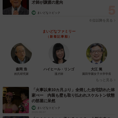
才師が譲渡の意向
まいどなトピック
６位以降を見る
まいどなファミリー
（新着記事順）
森岡 浩
ハイヒール・リンゴ
大江 篤
姓氏研究家
漫才師
園田学園女子大学学長
もっと見る
「火事以来10カ月ぶり」全焼した自宅訪れた林
家ぺー 内装も壁も取り払われスケルトン状態
の部屋に呆然
まいどなトピック
2026.08.07