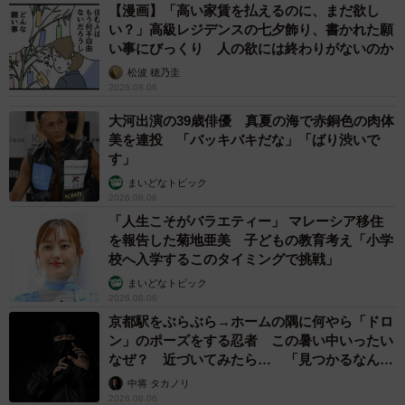
【漫画】「高い家賃を払えるのに、まだ欲し
い？」高級レジデンスの七夕飾り、書かれた願
い事にびっくり 人の欲には終わりがないのか
松波 穂乃圭
2026.08.06
大河出演の39歳俳優 真夏の海で赤銅色の肉体
美を連投 「バッキバキだな」「ばり渋いで
す」
まいどなトピック
2026.08.06
「人生こそがバラエティー」 マレーシア移住
を報告した菊地亜美 子どもの教育考え「小学
校へ入学するこのタイミングで挑戦」
まいどなトピック
2026.08.06
京都駅をぶらぶら→ホームの隅に何やら「ドロ
ン」のポーズをする忍者 この暑い中いったい
なぜ？ 近づいてみたら… 「見つかるなんて
未熟」
中将 タカノリ
2026.08.06