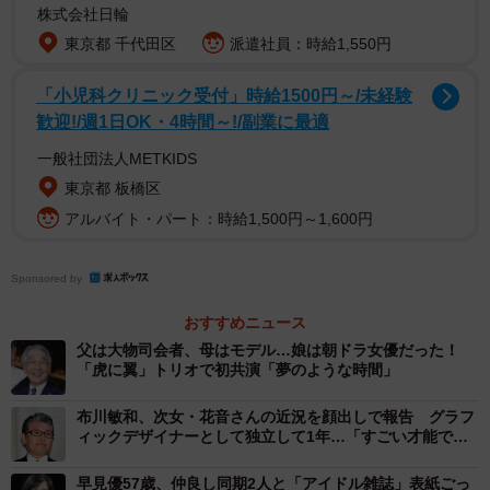
株式会社日輪
東京都 千代田区
派遣社員：時給1,550円
そんな優さんは今、還暦を前にますますアクティブになっ
たそうで、今年1月には人生初となる雪山登山に挑戦し、一
「小児科クリニック受付」時給1500円～/未経験
面の銀世界に感動したとか。番組では、登山の魅力を熱く
歓迎!/週1日OK・4時間～!/副業に最適
語っています。
一般社団法人METKIDS
東京都 板橋区
アルバイト・パート：時給1,500円～1,600円
Sponsored by
おすすめニュース
父は大物司会者、母はモデル…娘は朝ドラ女優だった！
「虎に翼」トリオで初共演「夢のような時間」
布川敏和、次女・花音さんの近況を顔出しで報告 グラフ
ィックデザイナーとして独立して1年…「すごい才能です
ね」と反響
3/5
早見優57歳、仲良し同期2人と「アイドル雑誌」表紙ごっ