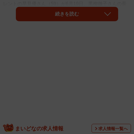
レントの早見優さん（59）が6月19日、黒柳徹子さんの長
寿トーク番組「徹子の部屋」（テレビ朝日系、午後1時放
続きを読む
送）に出演します。
まいどなの求人情報
求人情報一覧へ