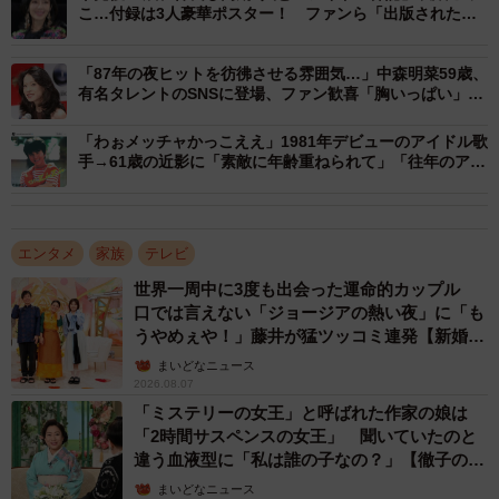
こ…付録は3人豪華ポスター！ ファンら「出版されたら
黒柳徹子さん（右）とトークを展開する早見優さん
絶対買う」
また、2人の娘たちは社会人になり、現在はアメリカで暮ら
「87年の夜ヒットを彷彿させる雰囲気…」中森明菜59歳、
有名タレントのSNSに登場、ファン歓喜「胸いっぱい」
しているそうですが、毎日のように電話がかかってくると
「おきれい」
も。現地を訪れた際の手料理エピソードなど、娘たちが手
「わぉメッチャかっこええ」1981年デビューのアイドル歌
手→61歳の近影に「素敵に年齢重ねられて」「往年のアイ
を離れた現在の「新たな親子関係」を明かすほか、ハワイ
ドル」
で祖母と母に育てられた優さんにとって、54歳の若さで他
界した母親は親友のような存在だったと語ります。そして
エンタメ
家族
テレビ
自身が母の年齢を超えた今、当時の母に思いを馳せなが
世界一周中に3度も出会った運命的カップル
ら、娘たちへ受け継ぎたい「味」について振り返ります。
口では言えない「ジョージアの熱い夜」に「も
うやめぇや！」藤井が猛ツッコミ連発【新婚さ
ん】
まいどなニュース
2026.08.07
「ミステリーの女王」と呼ばれた作家の娘は
「2時間サスペンスの女王」 聞いていたのと
違う血液型に「私は誰の子なの？」【徹子の部
屋】
まいどなニュース