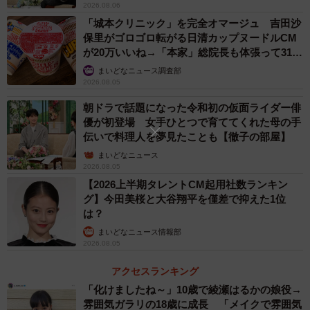
2026.08.06
「城本クリニック」を完全オマージュ 吉田沙
保里がゴロゴロ転がる日清カップヌードルCM
が20万いいね→「本家」総院長も体張って31万
いいね
まいどなニュース調査部
2026.08.05
朝ドラで話題になった令和初の仮面ライダー俳
優が初登場 女手ひとつで育ててくれた母の手
伝いで料理人を夢見たことも【徹子の部屋】
まいどなニュース
2026.08.05
【2026上半期タレントCM起用社数ランキン
グ】今田美桜と大谷翔平を僅差で抑えた1位
は？
まいどなニュース情報部
2026.08.05
アクセスランキング
「化けましたね～」10歳で綾瀬はるかの娘役→
雰囲気ガラリの18歳に成長 「メイクで雰囲気