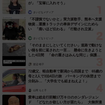
が」「宝塚に入れそう」
まいどなメディア
「不謹慎でないかと」実力派歌手、熊本へ支援
物資…運搬トラックの車体デザインにためら
い 「痛いほど伝わる」「行動され立派」
まいどなトピック
「そのままにしといてください」道路で動けな
い猫を前に返された一言… 懸命に生きようと
した4日間 「命の重さはみんな同じ」保護団
体代表の訴え
渡辺 晴子
72歳父、軽自動車で新潟から四国まで 65歳の
母と2人で3泊4日の旅 パーキングの休憩まで
分刻み… 「大学生でも組まねえよ！」
山岡 もと子
愛車は総走行距離17万キロのホンダレジェン
ド 「どなたか欲しい方が居たら」 大御所漫