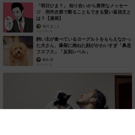
「明日ひま？」 知り合いから唐突なメッセー
ジ 用件次第で断ることもできる賢い返信文と
は？【漫画】
海川 まこと
2026.08.06
飼い主が食べているヨーグルトをもらえなかっ
た犬さん、爆裂に拗ねた顔がかわいすぎ「鼻息
フスフス」「反則レベル」
椎名 碧
2026.08.06