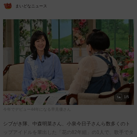
まいどなニュース
1/5
今年でデビュー44年になる早見優さん
シブがき隊、中森明菜さん、小泉今日子さんら数多くのト
ップアイドルを輩出した「花の82年組」の1人で、歌手でタ