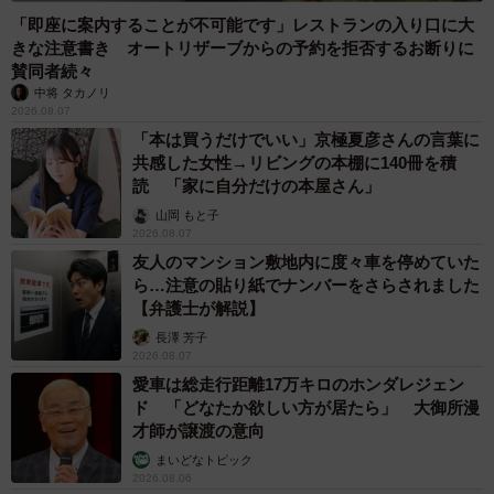
「即座に案内することが不可能です」レストランの入り口に大
きな注意書き オートリザーブからの予約を拒否するお断りに
賛同者続々
中将 タカノリ
2026.08.07
「本は買うだけでいい」京極夏彦さんの言葉に
共感した女性→リビングの本棚に140冊を積
読 「家に自分だけの本屋さん」
山岡 もと子
2026.08.07
友人のマンション敷地内に度々車を停めていた
ら…注意の貼り紙でナンバーをさらされました
【弁護士が解説】
長澤 芳子
2026.08.07
愛車は総走行距離17万キロのホンダレジェン
ド 「どなたか欲しい方が居たら」 大御所漫
才師が譲渡の意向
まいどなトピック
2026.08.06