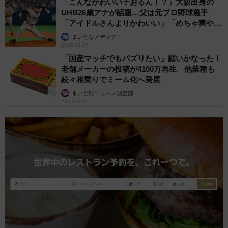
「こんなかわいい子おるん！？」大阪出身の
UHB26歳アナが話題…父は元プロ野球選手
「アイドルさんよりかわいい」「めちゃ爽や
か」
まいどなメディア
2026.08.07
「国産マッチでもバズりたい」願いかなった！
老舗メーカーの投稿が4100万再生 他業種も
続々相乗りでミーム化へ発展
まいどなニュース調査部
2026.08.07