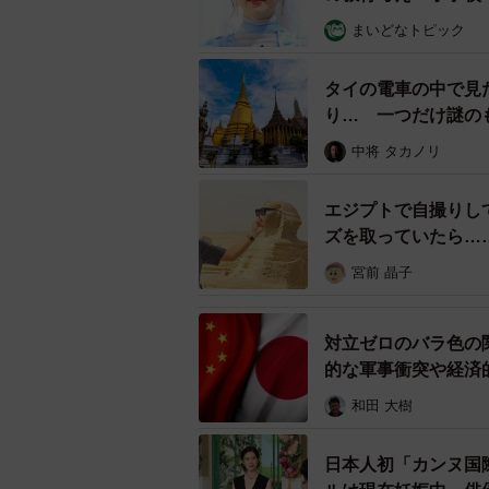
【えあちさん関連情報】
まいどなトピック
▽Xアカウント
https://x.com/air_chip_
タイの電車の中で見
▽note
り… 一つだけ謎の
https://note.com/peelingplating
中将 タカノリ
エジプトで自撮りし
ズを取っていたら…
も」「私は6時間で
宮前 晶子
対立ゼロのバラ色の
的な軍事衝突や経済
和田 大樹
日本人初「カンヌ国