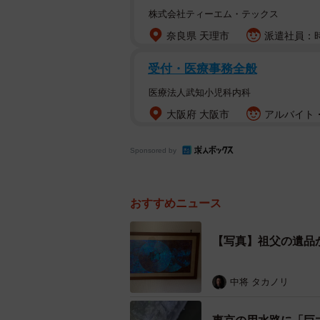
株式会社ティーエム・テックス
奈良県 天理市
派遣社員：時
受付・医療事務全般
医療法人武知小児科内科
大阪府 大阪市
アルバイト・
Sponsored by
ブラジルに多く
おすすめニュース
――この作品をご覧になったご感想
【写真】祖父の遺品
えあち：遺品でもらったものなので
のブラジルは規制が本当に厳しいイ
中将 タカノリ
た。祖父は一介の商社マンであり、
うるさくなかったんでしょうね。実