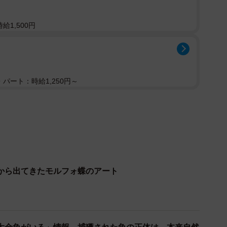
給1,500円
パート：時給1,250円～
2/3
生息するモルフォ蝶（イメージ画像）
を。
から出てきたモルフォ蝶のアート
詳細は不明ですが、南米での昆虫観察の経験から、現在
メージがあったので、よく持って帰れたなぁと思いまし
昆虫や規制周りは詳しくなかったか、今ほどブラジルも
際にエクアドルでモルフォ蝶の観察もしましたが、持ち