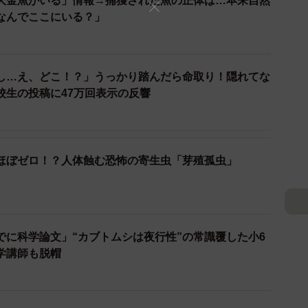
大金魚がいる」情報→捕獲された魚の正体は…本来自然
なんでここにいる？」
について。
けど「繁殖されたモルフォなら規制回避できる。採集は
し…え、どこ！？」うっかり踏んだら命取り！隠れてな
校生の投稿に47万回表示の反響
う規制状況らしいので、繁殖などで合法につくられたも
かったとしても、昆虫採集の文化のない南米では、現地
ほぼゼロ！？人体蝕む恐怖の寄生虫「芽殖孤虫」
、こういったアートを作るために捕まえるのは難しいで
。
でに科学論文」“カブトムシは夜行性”の常識覆した小6
学講師も脱帽
ったネタツイ、自分で捕まえたヘラクレスオオカブトよ
す。