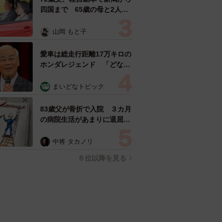
四国まで 65歳の母と2人で
3泊4日の旅 パーキングの休
憩まで分刻み… 「大学生で
山岡 もと子
も組まねえよ！」
愛車は総走行距離17万キロの
ホンダレジェンド 「どなた
か欲しい方が居たら」 大御
所漫才師が譲渡の意向
まいどなトピック
83歳父が骨折で入院 ３カ月
の病院生活があまりに退屈で
「画用紙と色鉛筆持ってこ
い！」→スケッチブックを見
中将 タカノリ
た家族が仰天「これ、売れま
６位以降を見る
すよ…」