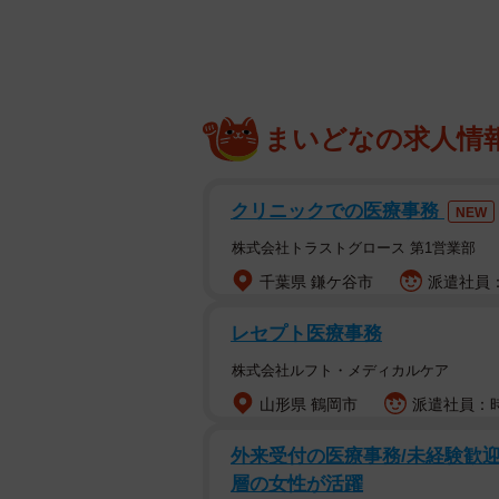
今では輸入困難？モル
まいどなの求人情
昔はブラジル土産として定番だった
約などの影響で、輸入が厳しく制限
クリニックでの医療事務
NEW
この作品には、どのような背景があ
株式会社トラストグロース 第1営業部
千葉県 鎌ケ谷市
派遣社員：時
レセプト医療事務
株式会社ルフト・メディカルケア
山形県 鶴岡市
派遣社員：時
外来受付の医療事務/未経験歓
層の女性が活躍