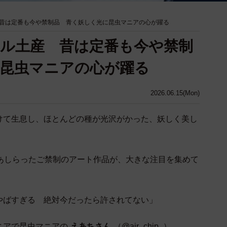
昔は定番も今や禁制品 青く妖しく光に昆虫マニアの心が躍る
ル土産 昔は定番も今や禁制
昆虫マニアの心が躍る
2026.06.15(Mon)
けて生息し、ほとんどの種が光沢がかった、妖しく美し
をあしらったご禁制のアート作品が、大きな注目を集めて
やばすぎる 絶対今だったら許されてない」
ニアで昆虫マニアの
えあちさん
（@air_chip_）。