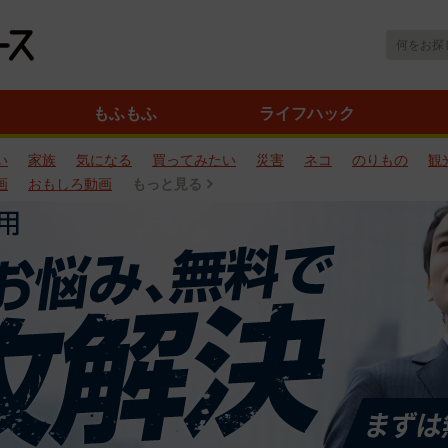
もふもふ
ライフハック
い
家族
気になる
買ってみたい
災害
ネコ
のりもの
観
画
おもしろ動画
もっと見る