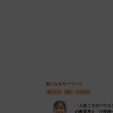
◇ ◇
SNSユーザーからは
「ばあちゃんちにあるなあ これ昔
「蝶にはかわいそうですが、その分
「この種の工芸は、まだブラジルに
することは禁止されています。多く
って許可された展示枠があるようで
すが、確かではありません。」※ブ
など、数々の驚きの声が寄せられた
気になるキーワード
ご覧になったことがあるだろうか？
気になる
海外
いきもの
なお、えあちさんは趣味で数々の小
開時には情報発信されるので、ご興
「人生こそがバラエ
の教育考え「小学校