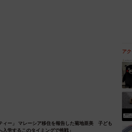
、流行ってたんかな」
大切にしなければいけない家宝ですね」
存在します。しかし現在、同国では許可なく昆虫を採集
アク
の人々が依然として違法に行っています。環境機関によ
、そこには蝶園用の標本が含まれているものと思われま
ラジル人のコメント
今回の投稿。読者のみなさんは、モルフォ蝶のアートを
説を書いており、現在も長編小説を執筆中だという。公
味ある方はぜひSNSをチェックしていただきたい。
ティー」 マレーシア移住を報告した菊地亜美 子ども
へ入学するこのタイミングで挑戦」