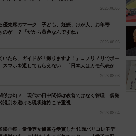
2026.08.06
た優先席のマーク 子ども、妊娠、けが人、お年寄
ものが！？「だから黄色なんですね」
2026.08.06
ていたら、ガイドが「撮りますよ！」→ノリノリでポー
…スマホを返してもらえない 「日本人はカモ代表か
3万円払った」
2026.08.06
関係は幻？ 現代の日中関係は改善ではなく管理 偶発
的混乱を避ける現状維持こそ重視
2026.08.04
際映画祭」最優秀女優賞を受賞した41歳パリコレモデ