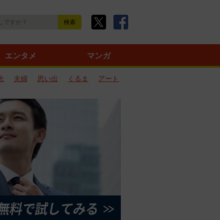
エンタメ
マンガ
光
夫婦
思い出
くるま
アート