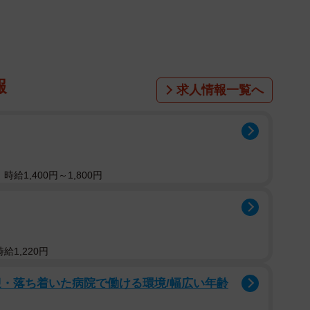
1/3
フォ蝶のアートが話題に（えあちさん提供）
報
求人情報一覧へ
モルフォ蝶のアートや標本だが、現在ではワシントン条
されている。
るのだろうか？えあちさんにお話を聞いた。
給1,400円～1,800円
給1,220円
迎・落ち着いた病院で働ける環境/幅広い年齢