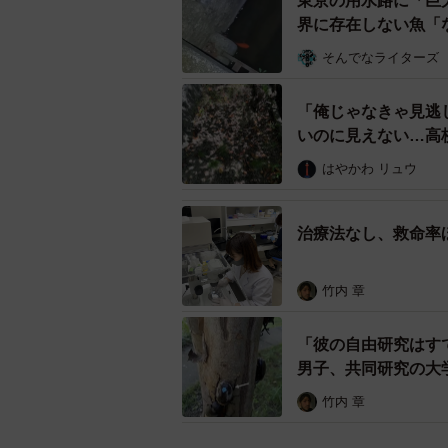
東京の用水路に「巨
帰れないので逃がしたりしました。
界に存在しない魚「
――ブラジルでのモルフォ蝶の扱い
そんでなライターズ
えあち：リプライで気づいたんです
「俺じゃなきゃ見逃
いのに見えない…高
できるが持ち出しができない」とい
のだったのかもしれません。
はやかわ リュウ
何にせよ、今は採集自体に規制がな
治療法なし、救命率
の人ともめることもあるようなので
しょうね。
竹内 章
――投稿に大きな反響がありました
「彼の自由研究はす
男子、共同研究の大
えあち：頑張って書いた小説や、凝
竹内 章
りも、こんな投稿がバズって複雑で