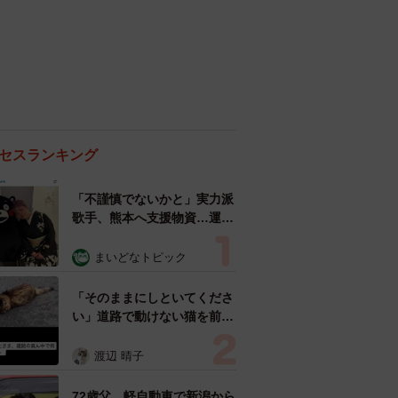
セスランキング
「不謹慎でないかと」実力派
歌手、熊本へ支援物資…運搬
トラックの車体デザインにた
めらい 「痛いほど伝わる」
まいどなトピック
「行動され立派」
「そのままにしといてくださ
い」道路で動けない猫を前に
返された一言… 懸命に生き
ようとした4日間 「命の重
渡辺 晴子
さはみんな同じ」保護団体代
表の訴え
72歳父、軽自動車で新潟から