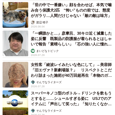
――『明日のナージャ』が大好きだったんですね。
「世の中で一番嫌い」顔を合わせば、本気で噛
み合う保護犬2匹 “怖い”ものの前では、態度
がガラリ…人間だけじゃない「敵の敵は味方」
藤：子どものころから大好きでした。当時バレエを習って
渡辺 晴子
いたこともあり、自分とナージャを重ね合わせながらレッ
2026.08.04
スンに励んでいました。ナージャが着ていたような水色の
「一瞬誰かと…」彦摩呂、30キロ近く減量した
チュチュにあこがれていて、「いつか着たい」という気持
姿に反響 既製品の防護服が着られるとはしゃ
いで報告「素晴らしい」「芯の強い人に憧れま
ちで毎日頑張っていたことを覚えています。
す」
まいどなトピック
2026.07.29
こちらの比較写真は、4歳のころに撮影したものです。この
女性客「綾波レイみたいな色にして」→美容師
写真にもそんなあこがれが詰まっているので、今でも大切
「旧エヴァ？新劇場版？」 リスペクトとこだ
に見返せるようにしています。
わり詰まった施術が40万回超再生「本物のガチ
勢」
そんでなライターズ
――今回のコスプレのきっかけは？
2026.07.28
スーパーキノコ型のボトル→ドリンクを飲もう
とすると……シュールすぎる姿に USJでのア
藤：以前からずっと、ナージャのコスプレをしてみたいと
イテムに「声出して笑った」「知りたくなかっ
思っていました。
た真実」
そんでなライターズ
2026.07.28