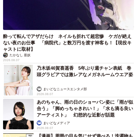
気持ちになりました。今回の投稿が、皆さんにとって大切
な思い出を振り返るきっかけになっていたらうれしいで
す。
酔って転んでアザだらけ ネイルも折れて超悲惨 ケガが絶え
また、子どものころにあこがれていたことは、大人になっ
ない夜のお仕事 「病院代」と数万円を渡す神客も！【現役キ
てからでもかなえられるのだと、私自身改めて感じること
ャストに取材】
ができました。
たかなし 亜妖
2026.08.07
乃木坂46賀喜遥香 5年ぶり週チャン表紙 巻
◇ ◇
頭グラビアでは激レアなメガネルームウエア姿
SNSユーザーからは
まいどなニュースエンタメ部
2026.08.07
あのちゃん、雨の日のショーパン姿に「雨が似
「小さいころのお写真、ちゃんと帽子もバトンも持ってお
合う」「脚めっちゃきれい！」「水も滴る良い
られて完璧すぎる 今のはポーズまでさらに完璧すぎだ
アーティスト」 幻想的な近影が話題
し！！どっちもかわええ〜」
まいどなメディア
「TLに流れてきてかわいいいいーーー！！！！！！！！と
2026.08.07
【漫画】周囲の目を気にせず遊べる！洗濯物も
声をあげました。幼少期から好きだったものを大人になっ