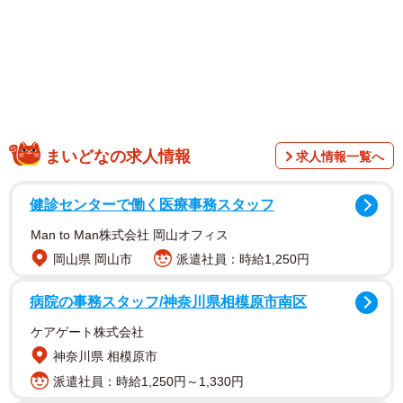
1/4
まいどなの求人情報
求人情報一覧へ
20年ごしの夢を実現！（Faruさん撮影）
健診センターで働く医療事務スタッフ
2003年から2004年にかけ放送されたアニメ
『明日のナー
ジャ』
（テレビ朝日）。その主人公・ナージャの衣装をま
Man to Man株式会社 岡山オフィス
とった小さな女の子が、20年を経てさらにナージャそっく
岡山県 岡山市
派遣社員：時給1,250円
りのコスプレ写真を撮影したという、なんともロマンティ
病院の事務スタッフ/神奈川県相模原市南区
ックな今回の投稿について、藤さんにお話を聞いた。
ケアゲート株式会社
神奈川県 相模原市
派遣社員：時給1,250円～1,330円