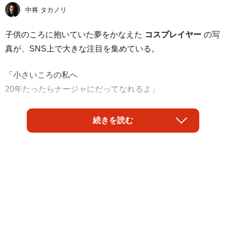
中将 タカノリ
子供のころに抱いていた夢をかなえた
コスプレイヤー
の写
真が、SNS上で大きな注目を集めている。
「小さいころの私へ
20年たったらナージャにだってなれるよ」
と2枚の写真を紹介したのは、
藤淡雪
さん
続きを読む
（@Awayuki__chan）。