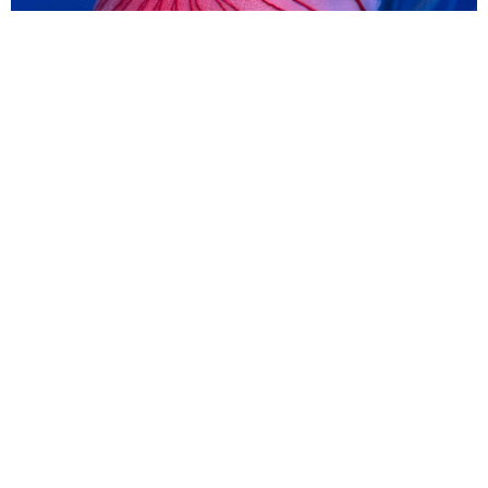
「ちょっとババロアみたい」パートナーの誕生日に手作りトー
トバッグ 完成まで1年 淡い藍染めに漂うクラゲ よく見る
と…「センスすごい」
山岡 もと子
2026.08.07
【漫画】大学生息子の「頼れる彼氏」っぷりを
見て母は絶句 「起きなよ、遅刻するよ」っ
て…あなた毎朝私が起こしてますけど？笑
松波 穂乃圭
2026.08.07
【お盆の帰省】既婚女性の半数以上が「日常よ
り疲れる」 気遣いや準備で深まる夫婦の温度
感ギャップ鮮明に
まいどなニュース情報部
2026.08.07