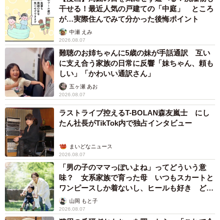
干せる！最近人気の戸建ての「中庭」 ところ
てもずっと好きでいられるのめちゃくちゃいいことだし、
が…実際住んでみて分かった後悔ポイント
何より美人さん！！！！ナージャコスで一番似合ってる方
中瀬 えみ
に出会えた感動に拍手しちゃいました よきお写真をあり
2026.08.07
難聴のお姉ちゃんに5歳の妹が手話通訳 互い
がとうございます」
に支え合う家族の日常に反響「妹ちゃん、頼も
「すてきな、未来からのお手紙ですね」
しい」「かわいい通訳さん」
五ヶ瀬 あお
など、数々の称賛の声が寄せられた今回の投稿。読者のみ
2026.08.07
なさんは小さいころ、どんなキャラクターにあこがれてい
ラストライブ控えるT-BOLAN森友嵐士 にし
ただろうか。
たん社長がTikTok内で独占インタビュー
なお、藤さんは日ごろ『原神』『ツイステッドワンダーラ
まいどなニュース
2026.08.07
ンド』『エヴァンゲリオン』など、さまざまな作品のコス
「男の子のママっぽいよね」ってどういう意
プレを披露。また自身でカメラ撮影も行っており、趣味で
味？ 女系家族で育った母 いつもスカートと
他のコスプレイヤーの撮影をサポートすることもあるのだ
ワンピースしか着ないし、ヒールも好き どの
へんが…
という。ご興味ある方は、ぜひSNSでその多彩な活動に触
山岡 もと子
2026.08.07
れていただきたい。