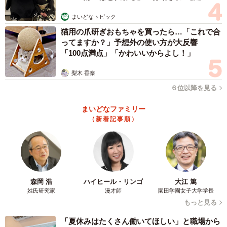
まいどなトピック
猫用の爪研ぎおもちゃを買ったら…「これで合
ってますか？」予想外の使い方が大反響
「100点満点」「かわいいからよし！」
梨木 香奈
６位以降を見る
まいどなファミリー
（新着記事順）
森岡 浩
ハイヒール・リンゴ
大江 篤
姓氏研究家
漫才師
園田学園女子大学学長
3/4
もっと見る
「夏休みはたくさん働いてほしい」と職場から
「会えた、やっとお母さんに会えた」コレット役を演じた樽と