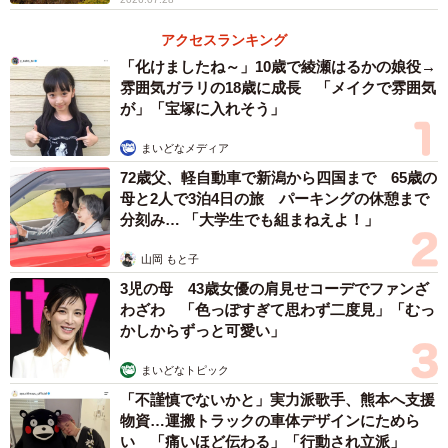
今回、素敵なお友達もナージャが大好きとのことで、一緒
アクセスランキング
に京成バラ園でナージャ併せを行うことになりました。小
「化けましたね～」10歳で綾瀬はるかの娘役→
さいころも衣装を着たときは「ナージャになれた！」と、
雰囲気ガラリの18歳に成長 「メイクで雰囲気
うれしい気持ちでしたが、大人になって改めてコスプレと
が」「宝塚に入れそう」
して再現できたときは感慨深く、とても幸せな気持ちにな
まいどなメディア
りました。傘やリボン、靴は手作りで作品に出てくるよう
72歳父、軽自動車で新潟から四国まで 65歳の
な大きさや形にリメイクしました。
母と2人で3泊4日の旅 パーキングの休憩まで
分刻み… 「大学生でも組まねえよ！」
山岡 もと子
3児の母 43歳女優の肩見せコーデでファンざ
わざわ 「色っぽすぎて思わず二度見」「むっ
かしからずっと可愛い」
まいどなトピック
「不謹慎でないかと」実力派歌手、熊本へ支援
物資…運搬トラックの車体デザインにためら
い 「痛いほど伝わる」「行動され立派」