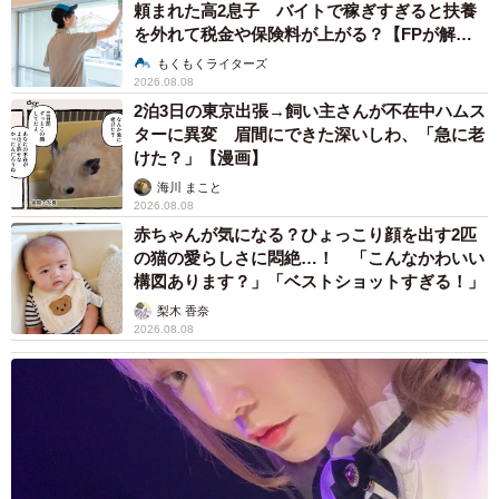
（bb_9ueen_d_p）さんと（Faruさん撮影）
頼まれた高2息子 バイトで稼ぎすぎると扶養
を外れて税金や保険料が上がる？【FPが解
説】
また、一緒に撮影してくださったコレット（ナージャの
もくもくライターズ
2026.08.08
母）のコスをしてくださった方や、作品の世界観をていね
2泊3日の東京出張→飼い主さんが不在中ハムス
いに撮影してくださったカメラマンさんのおかげで、本当
ターに異変 眉間にできた深いしわ、「急に老
に作品の世界に入り込んだような気持ちで撮影することが
けた？」【漫画】
できました。
海川 まこと
2026.08.08
赤ちゃんが気になる？ひょっこり顔を出す2匹
――ご投稿に対し、大きな反響がありました。
の猫の愛らしさに悶絶…！ 「こんなかわいい
構図あります？」「ベストショットすぎる！」
藤：正直、ここまで大きな反響をいただけるとは思ってい
梨木 香奈
なかったので、とても驚きました。それ以上にうれしかっ
2026.08.08
たのは、「私もナージャが大好きでした」といったコメン
トや引用投稿を、たくさんいただけたことです。
私と同じように子どものころ、ナージャにあこがれていた
方が、こんなにもたくさんいたことを知り、とても温かい