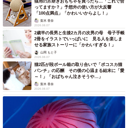
猫用の爪研ぎおもちゃを買ったら…「これで合
ってますか？」予想外の使い方が大反響
【藤淡雪さん関連情報】
「100点満点」「かわいいからよし！」
▽Xアカウント
https://x.com/Awayuki__chan
梨木 香奈
2026.08.07
2歳半の長男と生後2カ月の次男の母 母子手帳
【撮影者：Faruさん関連情報】
2冊をイラストでいっぱいに 見る人を楽しま
▽Xアカウント
https://x.com/faru_faruru
せる家族ストーリーに「かわいすぎる！」
山岡 もと子
2026.08.07
猫2匹が段ボール箱の取り合いで「ポコスカ猫
パンチ」の応酬 その後の心温まる結末に「愛
～！」「おばちゃん泣きそうや…」
梨木 香奈
2026.08.07