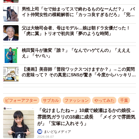
男性上司「セで始まってスで終わるものなーんだ？」 バ
イト仲間女性の模範解答に「カッコ良すぎるだろ」「完璧
な返し！」
父は大物司会者、母はモデル…娘は朝ドラ女優だった！
「虎に翼」トリオで初共演「夢のような時間」
桃田賢斗が激変「誰？」「なんでハゲてんの」「えええ
え」「ヤバい」
【漫画】美容師「普段ワックスつけますか？」→この質問
の意味って？ その真意にSNSが驚き「今度からハッキリ言
うわ」
ビフォーアフター
サブカル
ファッション
やってみた
千葉
「化けましたね～」10歳で綾瀬はるかの娘役→
2/4
雰囲気ガラリの18歳に成長 「メイクで雰囲気
が」「宝塚に入れそう」
ナージャのコスプレでポーズを決める藤淡雪さん（Faruさん撮影）
まいどなメディア
2026.08.07