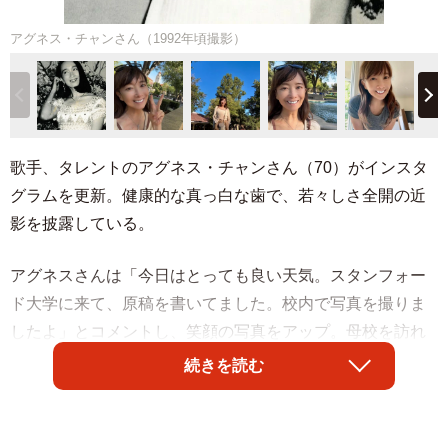
アグネス・チャンさん（1992年頃撮影）
歌手、タレントのアグネス・チャンさん（70）がインスタ
グラムを更新。健康的な真っ白な歯で、若々しさ全開の近
影を披露している。
アグネスさんは「今日はとっても良い天気。スタンフォー
ド大学に来て、原稿を書いてました。校内で写真を撮りま
したよ」とコメントし、笑顔の写真をアップ。母校を訪れ
たアグネスさんは、ブラウンをベースにした短めのチノパ
続きを読む
ンコーデに身を包み、まるで学生のようなさわやかさ。
さらに「学生気分？卒生気分？卒生の親気分？なぜかいま