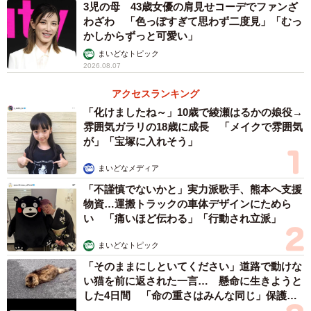
3児の母 43歳女優の肩見せコーデでファンざ
わざわ 「色っぽすぎて思わず二度見」「むっ
かしからずっと可愛い」
まいどなトピック
2026.08.07
アクセスランキング
「化けましたね～」10歳で綾瀬はるかの娘役→
雰囲気ガラリの18歳に成長 「メイクで雰囲気
が」「宝塚に入れそう」
まいどなメディア
「不謹慎でないかと」実力派歌手、熊本へ支援
物資…運搬トラックの車体デザインにためら
い 「痛いほど伝わる」「行動され立派」
まいどなトピック
「そのままにしといてください」道路で動けな
い猫を前に返された一言… 懸命に生きようと
した4日間 「命の重さはみんな同じ」保護団
体代表の訴え