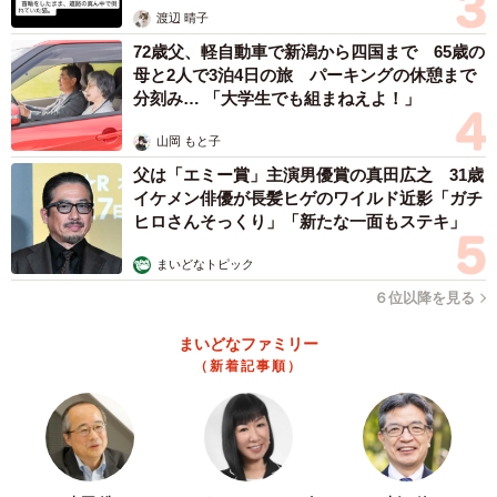
渡辺 晴子
72歳父、軽自動車で新潟から四国まで 65歳の
母と2人で3泊4日の旅 パーキングの休憩まで
分刻み… 「大学生でも組まねえよ！」
山岡 もと子
父は「エミー賞」主演男優賞の真田広之 31歳
イケメン俳優が長髪ヒゲのワイルド近影「ガチ
ヒロさんそっくり」「新たな一面もステキ」
まいどなトピック
６位以降を見る
まいどなファミリー
（新着記事順）