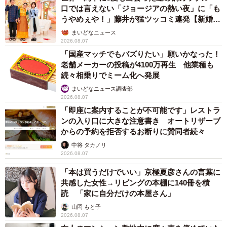
口では言えない「ジョージアの熱い夜」に「も
うやめぇや！」藤井が猛ツッコミ連発【新婚さ
ん】
まいどなニュース
2026.08.07
「国産マッチでもバズりたい」願いかなった！
老舗メーカーの投稿が4100万再生 他業種も
続々相乗りでミーム化へ発展
まいどなニュース調査部
2026.08.07
「即座に案内することが不可能です」レストラ
ンの入り口に大きな注意書き オートリザーブ
からの予約を拒否するお断りに賛同者続々
中将 タカノリ
2026.08.07
「本は買うだけでいい」京極夏彦さんの言葉に
共感した女性→リビングの本棚に140冊を積
読 「家に自分だけの本屋さん」
山岡 もと子
2026.08.07