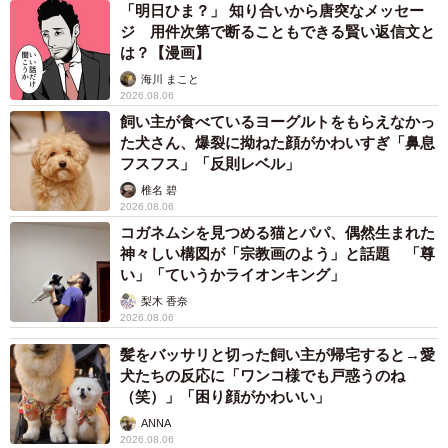
「明日ひま？」 知り合いから唐突なメッセー
ジ 用件次第で断ることもできる賢い返信文と
は？【漫画】
海川 まこと
2026.08.06
飼い主が食べているヨーグルトをもらえなかっ
た犬さん、爆裂に拗ねた顔がかわいすぎ「鼻息
フスフス」「反則レベル」
椎名 碧
2026.08.06
コガネムシを見つめる猫とパパ、偶然生まれた
神々しい構図が「宗教画のよう」と話題 「尊
い」「ていうかライオンキング」
梨木 香奈
2026.08.06
髪をバッサリと切った飼い主が帰宅すると→愛
犬たちの反応に「ワンコ様でも戸惑うのね
（笑）」「困り顔がかわいい」
ANNA
2026.08.06