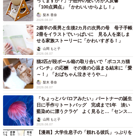
ってますか？」予想外の使い方が大反響
「100点満点」「かわいいからよし！」
梨木 香奈
2026.08.07
2歳半の長男と生後2カ月の次男の母 母子手帳
2冊をイラストでいっぱいに 見る人を楽しま
せる家族ストーリーに「かわいすぎる！」
山岡 もと子
2026.08.07
猫2匹が段ボール箱の取り合いで「ポコスカ猫
パンチ」の応酬 その後の心温まる結末に「愛
～！」「おばちゃん泣きそうや…」
梨木 香奈
2026.08.07
「ちょっとババロアみたい」パートナーの誕生
日に手作りトートバッグ 完成まで1年 淡い
藍染めに漂うクラゲ よく見ると…「センスす
ごい」
山岡 もと子
2026.08.07
【漫画】大学生息子の「頼れる彼氏」っぷりを