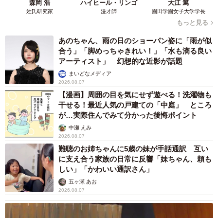
森岡 浩
ハイヒール・リンゴ
大江 篤
姓氏研究家
漫才師
園田学園女子大学学長
もっと見る
あのちゃん、雨の日のショーパン姿に「雨が似
合う」「脚めっちゃきれい！」「水も滴る良い
アーティスト」 幻想的な近影が話題
まいどなメディア
2026.08.07
【漫画】周囲の目を気にせず遊べる！洗濯物も
干せる！最近人気の戸建ての「中庭」 ところ
が…実際住んでみて分かった後悔ポイント
中瀬 えみ
2026.08.07
難聴のお姉ちゃんに5歳の妹が手話通訳 互い
に支え合う家族の日常に反響「妹ちゃん、頼も
しい」「かわいい通訳さん」
五ヶ瀬 あお
2026.08.07