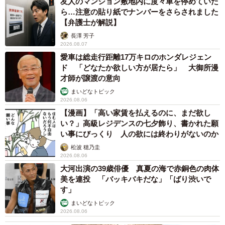
友人のマンション敷地内に度々車を停めていた
ら…注意の貼り紙でナンバーをさらされました
【弁護士が解説】
長澤 芳子
2026.08.07
愛車は総走行距離17万キロのホンダレジェン
ド 「どなたか欲しい方が居たら」 大御所漫
才師が譲渡の意向
まいどなトピック
2026.08.06
【漫画】「高い家賃を払えるのに、まだ欲し
い？」高級レジデンスの七夕飾り、書かれた願
い事にびっくり 人の欲には終わりがないのか
松波 穂乃圭
2026.08.06
大河出演の39歳俳優 真夏の海で赤銅色の肉体
美を連投 「バッキバキだな」「ばり渋いで
す」
まいどなトピック
2026.08.06