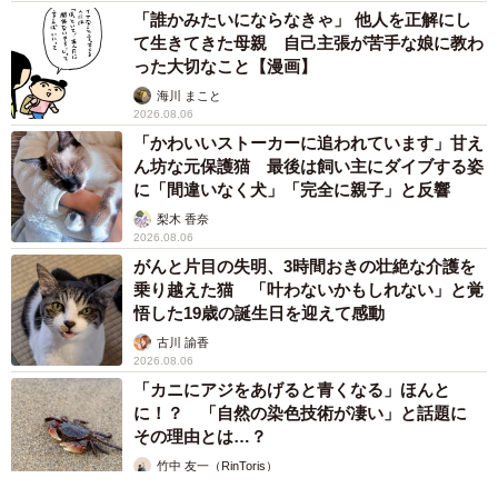
「誰かみたいにならなきゃ」 他人を正解にし
て生きてきた母親 自己主張が苦手な娘に教わ
った大切なこと【漫画】
海川 まこと
2026.08.06
「かわいいストーカーに追われています」甘え
ん坊な元保護猫 最後は飼い主にダイブする姿
に「間違いなく犬」「完全に親子」と反響
梨木 香奈
2026.08.06
がんと片目の失明、3時間おきの壮絶な介護を
乗り越えた猫 「叶わないかもしれない」と覚
悟した19歳の誕生日を迎えて感動
古川 諭香
2026.08.06
「カニにアジをあげると青くなる」ほんと
に！？ 「自然の染色技術が凄い」と話題に
その理由とは…？
竹中 友一（RinToris）
2026.08.06