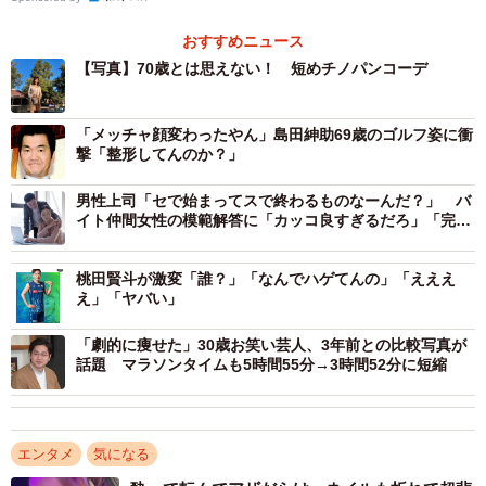
おすすめニュース
【写真】70歳とは思えない！ 短めチノパンコーデ
「メッチャ顔変わったやん」島田紳助69歳のゴルフ姿に衝
撃「整形してんのか？」
男性上司「セで始まってスで終わるものなーんだ？」 バ
イト仲間女性の模範解答に「カッコ良すぎるだろ」「完璧
な返し！」
桃田賢斗が激変「誰？」「なんでハゲてんの」「えええ
え」「ヤバい」
「劇的に痩せた」30歳お笑い芸人、3年前との比較写真が
話題 マラソンタイムも5時間55分→3時間52分に短縮
エンタメ
気になる