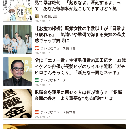
見て母は絶句 「起きなよ、遅刻するよ」っ
て…あなた毎朝私が起こしてますけど？笑
松波 穂乃圭
2026.08.07
【お盆の帰省】既婚女性の半数以上が「日常よ
り疲れる」 気遣いや準備で深まる夫婦の温度
感ギャップ鮮明に
まいどなニュース情報部
2026.08.07
父は「エミー賞」主演男優賞の真田広之 31歳
イケメン俳優が長髪ヒゲのワイルド近影「ガチ
ヒロさんそっくり」「新たな一面もステキ」
まいどなトピック
2026.08.07
退職金を運用に回せる人は何が違う？ 「退職
金額の多さ」より重要な“ある経験”とは
まいどなニュース情報部
2026.08.07