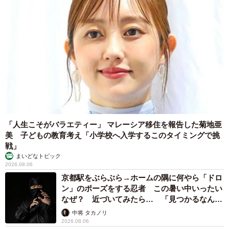
「人生こそがバラエティー」 マレーシア移住を報告した菊地亜
美 子どもの教育考え「小学校へ入学するこのタイミングで挑
戦」
まいどなトピック
2026.08.06
京都駅をぶらぶら→ホームの隅に何やら「ドロ
ン」のポーズをする忍者 この暑い中いったい
なぜ？ 近づいてみたら… 「見つかるなんて
未熟」
中将 タカノリ
2026.08.06