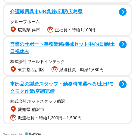
介護職員呉市/JR呉線/広駅/広島県
グループホーム
広島県 呉市
正社員：時給1,100円
営業のサポート事務業務/機械セット中心/日勤/土
日祝休み
株式会社ワールドインテック
東京都 品川区
派遣社員：時給1,680円
車部品の製造スタッフ・勤務時間選べる/土日/モ
クモク作業/空調完備
株式会社ホットスタッフ稲沢
愛知県 稲沢市
派遣社員：時給1,200円～1,500円
Sponsored by