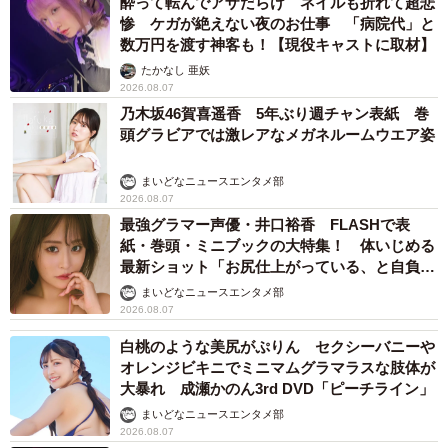
酔って転んでアザだらけ ネイルも折れて超悲
惨 ケガが絶えない夜のお仕事 「病院代」と
数万円を渡す神客も！【現役キャストに取材】
たかなし 亜妖
2026.08.07
乃木坂46賀喜遥香 5年ぶり週チャン表紙 巻
頭グラビアでは激レアなメガネルームウエア姿
まいどなニュースエンタメ部
2026.08.07
最強グラマー声優・井口裕香 FLASHで表
紙・巻頭・ミニブックの大特集！ 体いじめる
最新ショット「お尻仕上がっている、と自負し
ています」「いくつになっても理想の身体でい
まいどなニュースエンタメ部
たい」
2026.08.07
白桃のような美尻がぷりん セクシーバニーや
オレンジビキニでミニマムグラマラスな肢体が
大暴れ 成瀬かのん3rd DVD「ピーチライン」
まいどなニュースエンタメ部
2026.08.07