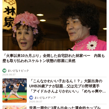
「火事以来10カ月ぶり」全焼した自宅訪れた林家ぺー 内装も
壁も取り払われスケルトン状態の部屋に呆然
まいどなトピック
2026.08.07
「こんなかわいい子おるん！？」大阪出身の
UHB26歳アナが話題…父は元プロ野球選手
「アイドルさんよりかわいい」「めちゃ爽や
か」
まいどなメディア
2026.08.07
世界一周中に3度も出会った運命的カップル