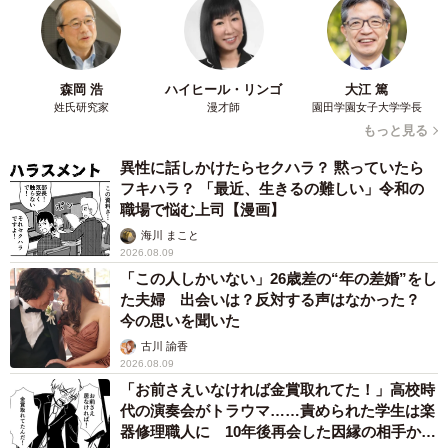
森岡 浩
ハイヒール・リンゴ
大江 篤
姓氏研究家
漫才師
園田学園女子大学学長
もっと見る
異性に話しかけたらセクハラ？ 黙っていたら
フキハラ？ 「最近、生きるの難しい」令和の
職場で悩む上司【漫画】
海川 まこと
2026.08.09
「この人しかいない」26歳差の“年の差婚”をし
た夫婦 出会いは？反対する声はなかった？
今の思いを聞いた
古川 諭香
2026.08.09
「お前さえいなければ金賞取れてた！」高校時
代の演奏会がトラウマ……責められた学生は楽
器修理職人に 10年後再会した因縁の相手から