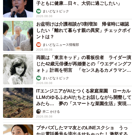
子ともに健康…日々、大切に過ごしたい」
まいどなトピック
2026.08.08
お盆明けは介護相談が3割増加 帰省時に確認
したい「離れて暮らす親の異変」チェックポイ
ントは？
まいどなニュース情報部
2026.08.08
両親は「東京キッド」の看板役者 ライダー演
じた42歳元俳優が再婚妻との「ウエディングフ
ォト」計画を明言 「センスあるカメラマン求
む」
まいどなトピック
2026.08.08
ITエンジニアがAIとつくる家庭菜園 ローカル
LLMのゆるふわAIたちとお話しながら開墾して
みたら… 夢の「スマートな菜園生活」実現な
るか
井二 かける
2026.08.08
プチバズしたママ友とのLINEスクショ うっ
かり電話番号を流出させちゃった！ 激怒する