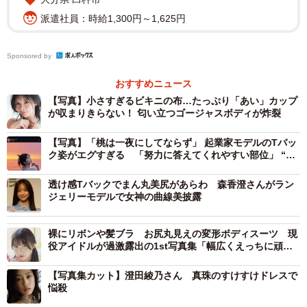
トップスとして楽しめます。毎日のワードローブについ手
派遣社員：時給1,300円～1,625円
を伸ばしてしまうような、マストアイテムをお届けします
♡」とメッセージを寄せています。
Sponsored by
「ROSIER Essential Bra Camisole」は、6月15日から24日
おすすめニュース
まで東京・新宿ルミネ2で開催されるポップアップショップ
【写真】小さすぎるビキニの布…たっぷり「あい」カップ
が収まりきらない！ 匂い立つゴージャスボディが炸裂
で先行発売され、6月26日から公式オンラインストアや
House of Herme、有楽町マルイ店で一般発売されます。
【写真】「桃は一夜にしてならず」 起業家モデルのTバッ
ク姿がエグすぎる 「努力に答えてくれやすい部位」 “美
尻理論”にファン納得
【小嶋陽菜さんプロフィル】
透け感Tバックでまん丸美尻があらわ 森香澄さんがラン
こじま・はるな 1988年4月19日生まれ 株式会社heart
ジェリーモデルで女神の曲線美披露
relation創業者 代表取締役CCO AKB48 1期生として13年
間在籍。同グループ卒業後、ファンとの新しいコミュニケ
裸にリボンや髪ブラ お尻丸見えの変形ボディスーツ 現
役アイドルが過激露出の1st写真集「幅広くえっちに頑張
ーションの形を模索していた流れから、自身のライフスタ
ったので…」
イルブランド「Her lip to」を設立。国内外トータルフォロ
【写真集カット】澄田綾乃さん 真珠のすけすけドレスで
ワー数1002万人を超えるSNS等でも積極的に情報を発信。
悩殺
Her lip toは、新しいライフスタイルをトータルで提案する