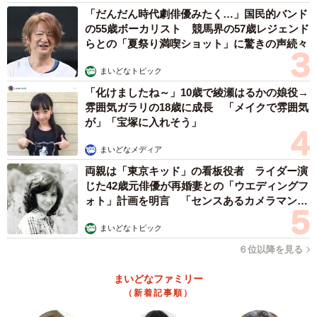
「だんだん時代劇俳優みたく…」国民的バンド
の55歳ボーカリスト 競馬界の57歳レジェンド
らとの「夏祭り満喫ショット」に驚きの声続々
まいどなトピック
「化けましたね～」10歳で綾瀬はるかの娘役→
雰囲気ガラリの18歳に成長 「メイクで雰囲気
が」「宝塚に入れそう」
まいどなメディア
両親は「東京キッド」の看板役者 ライダー演
じた42歳元俳優が再婚妻との「ウエディングフ
ォト」計画を明言 「センスあるカメラマン求
む」
まいどなトピック
６位以降を見る
まいどなファミリー
（新着記事順）