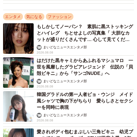
ブランドとして成長を続けている。
エンタメ
気になる
ファッション
もしかしてノーパン？ 素肌に黒ストッキング
とハイレグ ちとせよしの写真集「 大胆なカ
ットが盛りだくさんです… 心して見てくださ
い」
まいどなニュースエンタメ部
2026.08.08
はだけた黒キャミからあふれるマシュマロ 一
世を風靡したグラビアレジェンド 伝説の「貝
殻ビキニ」から「サンゴNUDE」へ
まいどなニュースエンタメ部
2026.08.08
韓国グラドルの第一人者ピョ・ウンジ メイド
風シャツで胸の下がちらり 愛らしさとセクシ
ーを同時に表現
まいどなニュースエンタメ部
2026.08.08
愛されボディ包むまぶしい三角ビキニ 幼児プ