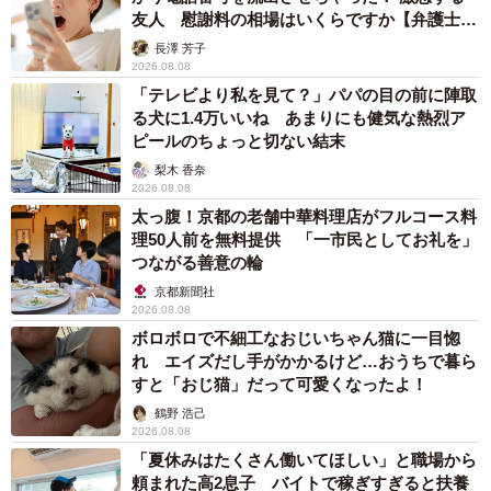
友人 慰謝料の相場はいくらですか【弁護士が
解説】
長澤 芳子
2026.08.08
「テレビより私を見て？」パパの目の前に陣取
る犬に1.4万いいね あまりにも健気な熱烈ア
ピールのちょっと切ない結末
梨木 香奈
2026.08.08
太っ腹！京都の老舗中華料理店がフルコース料
理50人前を無料提供 「一市民としてお礼を」
つながる善意の輪
京都新聞社
2026.08.08
ボロボロで不細工なおじいちゃん猫に一目惚
れ エイズだし手がかかるけど…おうちで暮ら
すと「おじ猫」だって可愛くなったよ！
鶴野 浩己
2026.08.08
「夏休みはたくさん働いてほしい」と職場から
頼まれた高2息子 バイトで稼ぎすぎると扶養