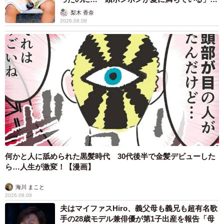
「尊…」
梨木 香奈
2026.08.08
何かと人に舐められた黒髪時代 30代後半で金髪デビューした
ら…人生が激変！【漫画】
海川 まこと
2026.08.08
夫はマイファスHiro、義父母も義兄も超有名歌
手の28歳モデル兼俳優が第1子出産を報告「母