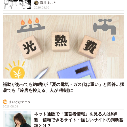
思わぬ申し出【漫画】
海川 まこと
2026.08.09
補助があっても約9割が「夏の電気・ガス代は重い」と回答…猛
暑でも「冷房を控える」人が7割超に
まいどなデータ
2026.08.08
ネット通販で「運営者情報」を見る人は約8
割 信頼できるサイト・怪しいサイトの判断基
準とは？