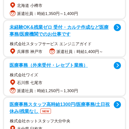
北海道 小樽市
派遣社員：時給1,350円～1,400円
未経験OK&残業ゼロ 受付・カルテ作成など医療
事務/医療機関でのお仕事です
株式会社スタッフサービス エンジニアガイド
兵庫県 神戸市
派遣社員：時給1,400円～
医療事務（外来受付・レセプト業務）
小嶋さんは「ラクなだけではなく綺麗に見せたい日にも選
びたくなる、ROSIERの新定番ブラキャミソールが誕生し
株式会社ワイズ
ました！」とコメント。「ブラキャミならではの快適な着
石川県 七尾市
心地はそのままに、まるでブラのようなホールド感と、美
派遣社員：時給1,250円～1,300円
しいバストシルエットを両立できるよう、何度も開発を重
医療事務スタッフ高時給1300円/医療事務/土日祝
ねました。ボディラインやバックスタイルのデザインにも
休み/残業なし
NEW
こだわり、お洋服を着た時にももたつかず、すっきりと美
株式会社ホットスタッフ大分中央
しく見える仕上がりに。インナーとしてはもちろん、1枚で
大分県 臼杵市