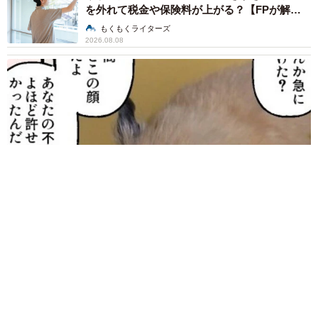
を外れて税金や保険料が上がる？【FPが解
説】
もくもくライターズ
2026.08.08
2泊3日の東京出張→飼い主さんが不在中ハムスターに異変 眉
間にできた深いしわ、「急に老けた？」【漫画】
海川 まこと
2026.08.08
赤ちゃんが気になる？ひょっこり顔を出す2匹