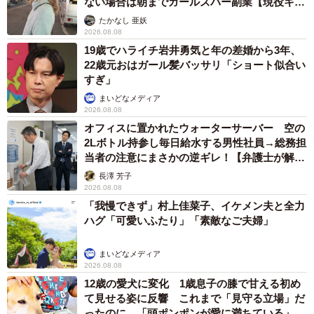
ない場合は朝までガールズバー副業【現役キャ
ストに取材】
たかなし 亜妖
2026.08.08
19歳でハライチ岩井勇気と年の差婚から3年、
22歳元おはガール髪バッサリ「ショート似合い
すぎ」
まいどなメディア
2026.08.08
オフィスに置かれたウォーターサーバー 空の
2Lボトル持参し毎日給水する男性社員→総務担
当者の注意にまさかの逆ギレ！【弁護士が解
説】
長澤 芳子
2026.08.08
「我慢できず」村上佳菜子、イケメン夫と全力
ハグ「可愛いふたり」「素敵なご夫婦」
まいどなメディア
2026.08.08
12歳の愛犬に変化 1歳息子の膝で甘える初め
て見せる姿に反響 これまで「見守る立場」だ
ったのに…「頭ポンポンが愛に満ちている」