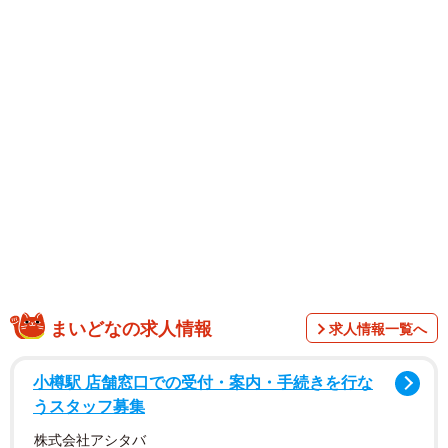
かなえます。
谷間が見えすぎない上品なVネックと、縫い目を目立たせな
いシームレス仕様を採用。洋服から見えても洗練された印
象を与えます。深く開いたバックスタイルが女性らしい後
ろ姿を演出し、背中開きのファッションにもぴったりで
す。
なめらかな肌触りの生地は、ほどよい厚みと伸縮性で透け
にくくボディに心地よくフィット。定番の3カラー展開で、
インナーとしてはもちろん、アウターウェアとしてもコー
ディネートが完成する一枚です。カラーはecru、nude
まいどなの求人情報
求人情報一覧へ
beige、blackの3色展開です。
小樽駅 店舗窓口での受付・案内・手続きを行な
うスタッフ募集
株式会社アシタバ