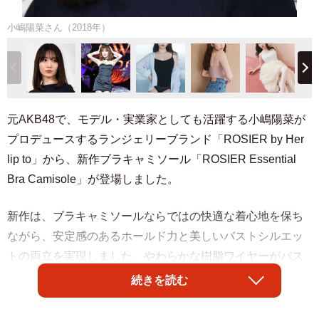
小嶋陽菜さん（2018年）
元AKB48で、モデル・実業家としても活躍する小嶋陽菜が
プロデュースするランジェリーブランド「ROSIER by Her
lip to」から、新作ブラキャミソール「ROSIER Essential
Bra Camisole」が登場しました。
新作は、ブラキャミソールならではの快適な着心地を保ち
ながら、安定感のあるホールド力と美しいバストシルエッ
トの両立を実現しました。やわらかな樹脂ワイヤーがバス
トをやさしく支え、フロントからバックまで360度包み込む
続きを読む
パワーネットがカップのズレを防止。サイズごとに厚みを
調整したモールドカップを採用し、自然なバストメイクを