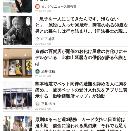
まいどなニュース情報部
2026.08.08
「息子を一人にしてきたんです、帰らない
と」 施設に入った90歳母、障害のある60歳次
男との暮らしは行き詰まり…【司法書士の現場
から】
山下 静香
2026.08.08
京都の百貨店が開催のお化け屋敷のお化けにモ
デルがいる 比叡山延暦寺の僧侶が語る伝説と
は
浅井 佳穂
2026.08.08
熊本地震でペット同伴の避難を諦める人に胸を
痛め… 被災ペットの受け入れ先をアプリに表
示する「動物避難所マップ」が始動
平藤 清刀
2026.08.08
原則ゆるっと週3勤務 カード支払い日直前は
鬼出勤 借金に追われる風俗嬢 それでも足り