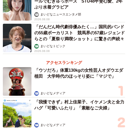
ールでむぎゅっポーズ STU48甲斐心愛、2年
ぶり水着グラビア
まいどなニュースエンタメ部
2026.08.08
「だんだん時代劇俳優みたく…」国民的バンド
の55歳ボーカリスト 競馬界の57歳レジェンド
らとの「夏祭り満喫ショット」に驚きの声続々
まいどなトピック
2026.08.08
アクセスランキング
「ウソだろ」体重130kgの女性芸人オダウエダ
植田 大学時代のほっそり姿に「マジで」
まいどなメディア
「我慢できず」村上佳菜子、イケメン夫と全力
ハグ「可愛いふたり」「素敵なご夫婦」
まいどなメディア