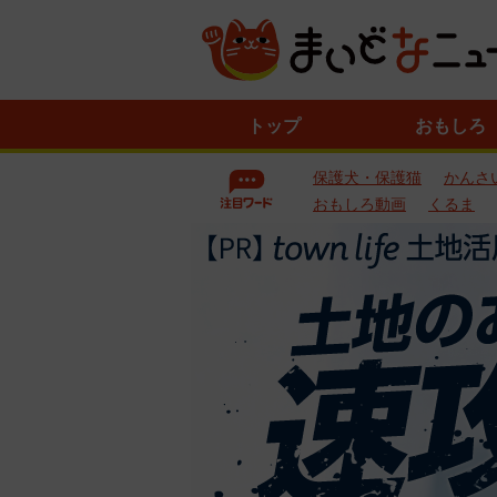
ニ
トップ
おもしろ
ュ
ー
保護犬・保護猫
かんさ
ス
一
おもしろ動画
くるま
覧