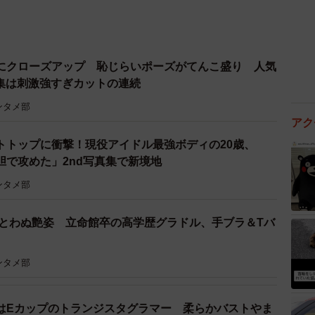
にクローズアップ 恥じらいポーズがてんこ盛り 人気
d写真集は刺激強すぎカットの連続
ンタメ部
アク
トトップに衝撃！現役アイドル最強ボディの20歳、
胆で攻めた」2nd写真集で新境地
ンタメ部
まとわぬ艶姿 立命館卒の高学歴グラドル、手ブラ＆Tバ
ンタメ部
はEカップのトランジスタグラマー 柔らかバストやま