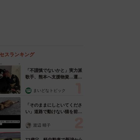
セスランキング
「不謹慎でないかと」実力派
歌手、熊本へ支援物資…運搬
トラックの車体デザインにた
めらい 「痛いほど伝わる」
まいどなトピック
「行動され立派」
「そのままにしといてくださ
い」道路で動けない猫を前に
返された一言… 懸命に生き
ようとした4日間 「命の重
渡辺 晴子
さはみんな同じ」保護団体代
表の訴え
72歳父、軽自動車で新潟から