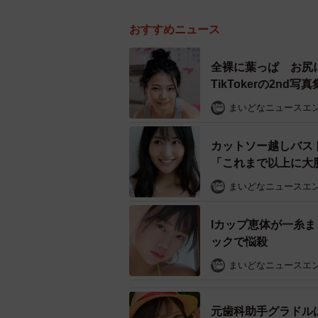
おすすめニュース
全裸に葉っぱ お尻
TikTokerの2n
まいどなニュースエ
カットソー越しバス
「これまで以上に大
まいどなニュースエ
Iカップ恵体が一糸
ックで悩殺
まいどなニュースエ
元歯科助手グラドル