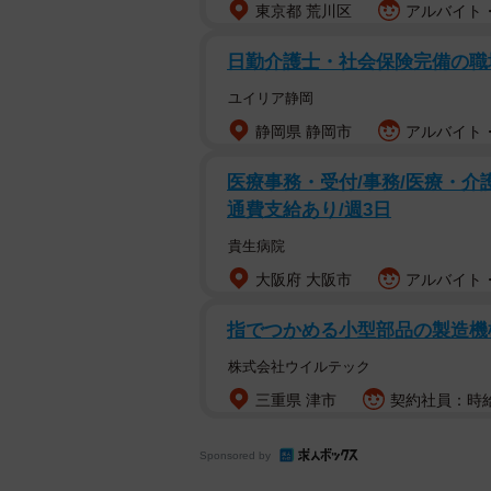
東京都 荒川区
アルバイト・
日勤介護士・社会保険完備の職
ユイリア静岡
静岡県 静岡市
アルバイト・
医療事務・受付/事務/医療・介護
通費支給あり/週3日
貴生病院
大阪府 大阪市
アルバイト・
指でつかめる小型部品の製造機
株式会社ウイルテック
三重県 津市
契約社員：時給
Sponsored by