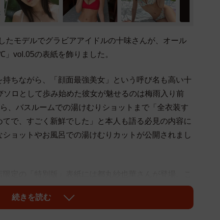
解散したモデルでグラビアアイドルの十味さんが、オール
℃」vol.05の表紙を飾りました。
ィを持ちながら、「顔面最強美女」という呼び名も高い十
、再びソロとして歩み始めた彼女が魅せるのは梅雨入り前
から、バスルームでの湯けむりショットまで「全衣装す
めてで、すごく新鮮でした」と本人も語る必見の内容に
なショットやお風呂での湯けむりカットが公開されまし
ット書店限定の「特別版」表紙には都丸紗也華さんが登場。こ
、宇咲さん、天川星夏さん、永尾まりやさんが登場して
続きを読む