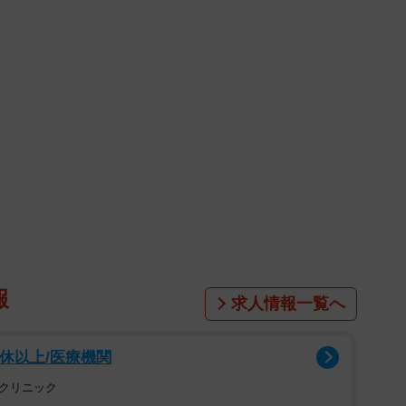
んの表紙に掲載して頂きます♡ 初表紙！うれしいありがと
テーマに撮影してきました」と登場を告知。「雨宿りの間だけTシ
クシーなランジェリー姿のカットを公開しています。
報
求人情報一覧へ
8休以上/医療機関
クリニック