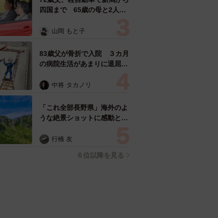
四国まで 65歳の母と2人で
3泊4日の旅 パーキングの休
憩まで分刻み… 「大学生で
山岡 もと子
も組まねえよ！」
83歳父が骨折で入院 ３カ月
の病院生活があまりに退屈で
「画用紙と色鉛筆持ってこ
い！」→スケッチブックを見
中将 タカノリ
た家族が仰天「これ、売れま
すよ…」
「これ全部長野県」海外のよ
うな絶景ショットに感動と反
響「離れてからいいところだ
ったんだって気づいた」
行橋 友
６位以降を見る