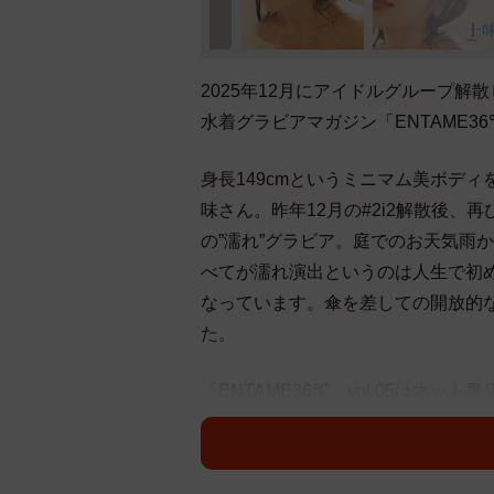
2025年12月にアイドルグループ
水着グラビアマガジン「ENTAME36
身長149cmというミニマム美ボデ
味さん。昨年12月の#2i2解散後
の”濡れ”グラビア。庭でのお天気雨
べてが濡れ演出というのは人生で初
なっています。傘を差しての開放的
た。
「ENTAME36℃」vol.05はネ
のほか、蓬莱舞さん、麻倉瑞季さん
います。