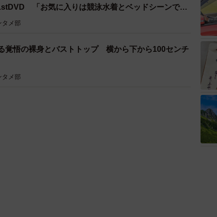
stDVD 「お気に入りは競泳水着とベッドシーンでの
す」
ンタメ部
る覚悟の裸身とバストトップ 横から下から100センチ
ンタメ部