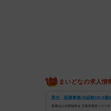
十味さんはXに「ENTAME36℃さ
う( ⸝⸝⸝◜𖥦◝⸝⸝⸝ )♡ 梅雨を
ャツ貸りていい…？」と投稿し、セ
まいどなの求人情
受付・医療事務/未経験OK/4週
医療法人社団福寿会 日暮里整形リウマチ