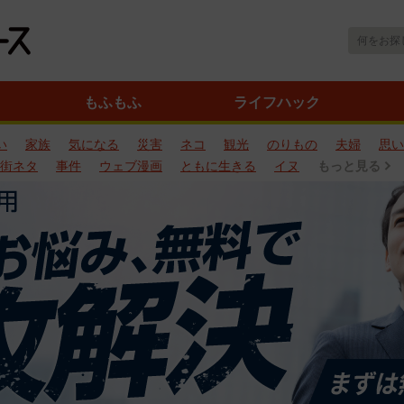
もふもふ
ライフハック
い
家族
気になる
災害
ネコ
観光
のりもの
夫婦
思い
街ネタ
事件
ウェブ漫画
ともに生きる
イヌ
もっと見る