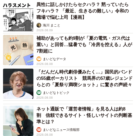
異性に話しかけたらセクハラ？ 黙っていたら
フキハラ？ 「最近、生きるの難しい」令和の
職場で悩む上司【漫画】
海川 まこと
2026.08.09
補助があっても約9割が「夏の電気・ガス代は
重い」と回答…猛暑でも「冷房を控える」人が
7割超に
まいどなデータ
2026.08.08
「だんだん時代劇俳優みたく…」国民的バンド
の55歳ボーカリスト 競馬界の57歳レジェンド
らとの「夏祭り満喫ショット」に驚きの声続々
まいどなトピック
2026.08.08
ネット通販で「運営者情報」を見る人は約8
割 信頼できるサイト・怪しいサイトの判断基
準とは？
まいどなニュース情報部
2026.08.08