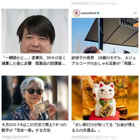
ルに ｢PE...
PR(合同会社デジタルファーム )
「一瞬誰かと…」彦摩呂、30キロ近く
紗栄子の長男 18歳のモデル、カジュ
減量した姿に反響 既製品の防護服が
アルコーデのおしゃれ近影が「両親の
着られると...
いいとこ取...
８月のロト6はこの方法で買え!!６つの
「占い師だけが知ってる〝お金が増え
数字が『完全一致』する方法
る人の共通点〟」
PR(株式会社MURA)
PR(合同会社デジタルファーム )