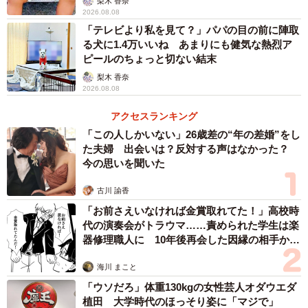
梨木 香奈
2026.08.08
「テレビより私を見て？」パパの目の前に陣取
る犬に1.4万いいね あまりにも健気な熱烈ア
ピールのちょっと切ない結末
梨木 香奈
2026.08.08
アクセスランキング
「この人しかいない」26歳差の“年の差婚”をし
た夫婦 出会いは？反対する声はなかった？
今の思いを聞いた
古川 諭香
「お前さえいなければ金賞取れてた！」高校時
代の演奏会がトラウマ……責められた学生は楽
器修理職人に 10年後再会した因縁の相手から
思わぬ申し出【漫画】
海川 まこと
「ウソだろ」体重130kgの女性芸人オダウエダ
植田 大学時代のほっそり姿に「マジで」