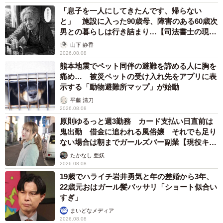
「息子を一人にしてきたんです、帰らない
と」 施設に入った90歳母、障害のある60歳次
男との暮らしは行き詰まり…【司法書士の現場
から】
山下 静香
2026.08.08
熊本地震でペット同伴の避難を諦める人に胸を
痛め… 被災ペットの受け入れ先をアプリに表
示する「動物避難所マップ」が始動
平藤 清刀
2026.08.08
原則ゆるっと週3勤務 カード支払い日直前は
鬼出勤 借金に追われる風俗嬢 それでも足り
ない場合は朝までガールズバー副業【現役キャ
ストに取材】
たかなし 亜妖
2026.08.08
19歳でハライチ岩井勇気と年の差婚から3年、
22歳元おはガール髪バッサリ「ショート似合い
すぎ」
まいどなメディア
2026.08.08