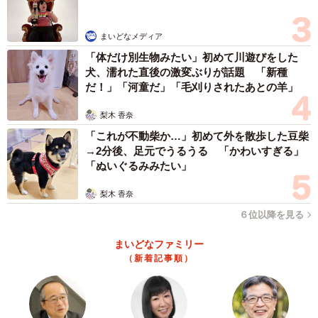
まいどなメディア
「体だけ別生物みたい」初めて川遊びをした
犬、濡れた直後の激変ぶりが話題 「新種
だ！」「河童だ」「毛刈りされたあとの羊」
梨木 香奈
「これが不動柴か…」初めて外を散歩した豆柴
→2分後、足元でうるうる 「かわいすぎる」
「ぬいぐるみみたい」
梨木 香奈
６位以降を見る
まいどなファミリー
（新着記事順）