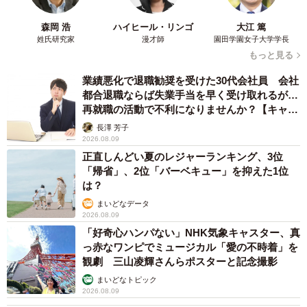
森岡 浩
ハイヒール・リンゴ
大江 篤
姓氏研究家
漫才師
園田学園女子大学学長
もっと見る
業績悪化で退職勧奨を受けた30代会社員 会社
都合退職ならば失業手当を早く受け取れるが…
再就職の活動で不利になりませんか？【キャリ
アカウンセラーが解説】
長澤 芳子
2026.08.09
正直しんどい夏のレジャーランキング、3位
「帰省」、2位「バーベキュー」を抑えた1位
は？
まいどなデータ
2026.08.09
「好奇心ハンパない」NHK気象キャスター、真
っ赤なワンピでミュージカル「愛の不時着」を
観劇 三山凌輝さんらポスターと記念撮影
まいどなトピック
2026.08.09