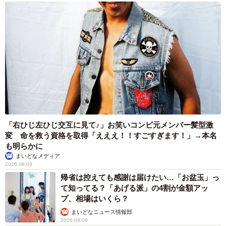
「右ひじ左ひじ交互に見て♪」お笑いコンビ元メンバー髪型激
変 命を救う資格を取得「えええ！！すごすぎます！」→本名
も明らかに
まいどなメディア
2026.08.09
帰省は控えても感謝は届けたい…「お盆玉」っ
て知ってる？「あげる派」の4割が金額アッ
プ、相場はいくら？
まいどなニュース情報部
2026.08.09