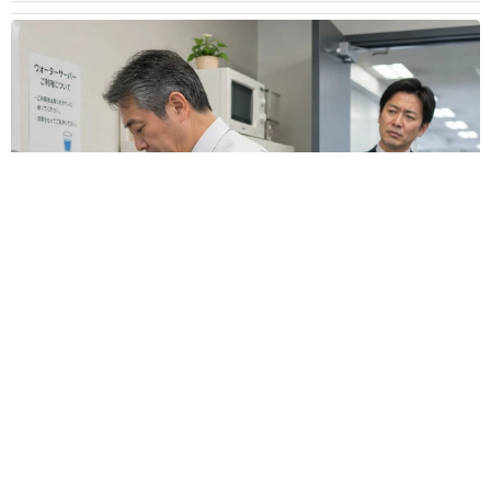
オフィスに置かれたウォーターサーバー 空の2Lボトル持参し
毎日給水する男性社員→総務担当者の注意にまさかの逆ギレ！
【弁護士が解説】
長澤 芳子
2026.08.08
「我慢できず」村上佳菜子、イケメン夫と全力
ハグ「可愛いふたり」「素敵なご夫婦」
まいどなメディア