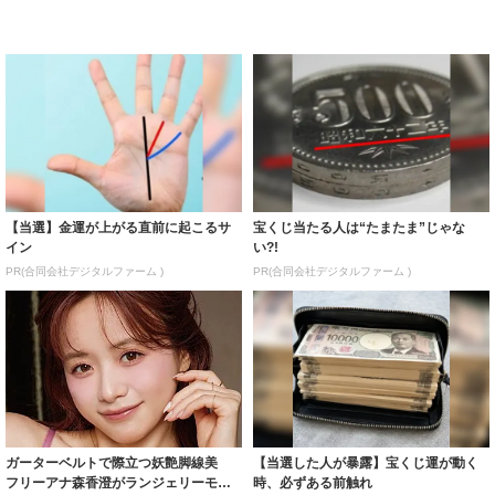
【当選】金運が上がる直前に起こるサ
宝くじ当たる人は“たまたま”じゃな
イン
い?!
PR(合同会社デジタルファーム )
PR(合同会社デジタルファーム )
ガーターベルトで際立つ妖艶脚線美
【当選した人が暴露】宝くじ運が動く
フリーアナ森香澄がランジェリーモデ
時、必ずある前触れ