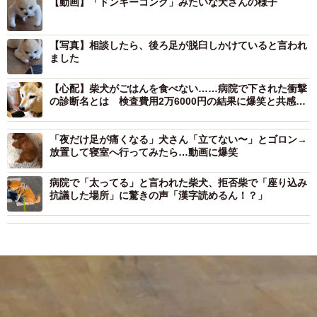
【動画】「ドンキーコング」みたいな犬さんの様子
【写真】相談したら、後ろ足が脱臼しかけていると言われ
ました
【心配】柴犬がごはんを食べない……病院で下された衝撃
の診断名とは 検査費用2万6000円の結果に爆笑と共感の
声「さすがシヴァ神」
「夜だけ足が痛くなる」犬さん「立てない〜」とゴロン→
放置して寝室へ行ってみたら…動画に爆笑
病院で「太ってる」と言われた柴犬、拒否柴で「座り込み
抗議した場所」に驚きの声「漢字読めるん！？」