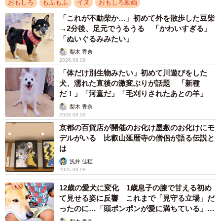
おもしろ
もふもふ
イヌ
おもしろ動画
「これが不動柴か…」初めて外を散歩した豆柴
→2分後、足元でうるうる 「かわいすぎる」
「ぬいぐるみみたい」
梨木 香奈
2026.08.09
「体だけ別生物みたい」初めて川遊びをした
犬、濡れた直後の激変ぶりが話題 「新種
だ！」「河童だ」「毛刈りされたあとの羊」
梨木 香奈
2026.08.09
京都の百貨店が開催のお化け屋敷のお化けにモ
デルがいる 比叡山延暦寺の僧侶が語る伝説と
は
浅井 佳穂
2026.08.08
12歳の愛犬に変化 1歳息子の膝で甘える初め
て見せる姿に反響 これまで「見守る立場」だ
ったのに…「頭ポンポンが愛に満ちている」
「尊…」