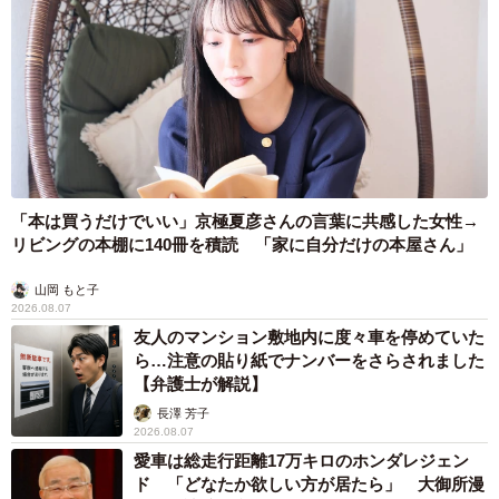
猫の妖怪としてその世界観や表現を発信している猫魈 時雨さん／猫魈 時
雨さん（@shigure_nyao）提供
投稿には、「一日笑顔でいられるサンダル」「これ実際に
見たら笑ってしまいそう」といった反応も。猫魈 時雨さん
は、国内外から想像以上の反応があり、通知の多さに少し
驚いたと明かします。
「本は買うだけでいい」京極夏彦さんの言葉に共感した女性→
リビングの本棚に140冊を積読 「家に自分だけの本屋さん」
「同じ靴下をもともと持っている人や、投稿を見てサンダ
山岡 もと子
ルを購入したという人の声もあり、猫好きの多さを実感し
2026.08.07
ました」
友人のマンション敷地内に度々車を停めていた
ら…注意の貼り紙でナンバーをさらされました
まって？？
【弁護士が解説】
適当に履いた靴下がジャストフィットすぎて一人で大爆笑
長澤 芳子
2026.08.07
😸😸😸
https://t.co/skkHVw9L2o
愛車は総走行距離17万キロのホンダレジェン
pic.twitter.com/9LpAA2G0YM
ド 「どなたか欲しい方が居たら」 大御所漫