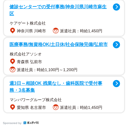
健診センターでの受付事務/神奈川県川崎市麻生
区
ケアゲート株式会社
神奈川県 川崎市
派遣社員：時給1,450円
医療事務/無資格OK/土日休/社会保険完備/弘前市
株式会社アソシオ
青森県 弘前市
派遣社員：時給1,100円～1,200円
週3日～相談OK 残業なし・歯科医院で受付事
投稿したのは妖怪「猫魈」として、化け猫の姿でその世界
務・3名募集
観や表現を発信している猫魈 時雨さん
マンパワーグループ株式会社
（@shigure_nyao）。投稿文には「まって？？適当に履い
愛知県 名古屋市
派遣社員：時給1,450円
た靴下がジャストフィットすぎて一人で大爆笑」とつづら
れていました。写真では、靴下に描かれた猫の目元がキラ
Sponsored by
リと光り、サンダルの開いた部分にちょうど重なる配置に