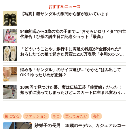
なっています。
おすすめニュース
【写真】猫サンダルの隙間から猫が覗いています
「新しいサンダルを履こうとしたところ、思いがけずバッ
チリ目が合って笑ってしまいました」
94歳祖母から3歳の女の子まで…“おそろいロリィタ”で4世
代集合！ひ孫の誕生日に記念ショット「最高」
「どういうことや」歩行中に両足の靴底が“全部外れた”
おろしたての靴で起きた異変に210万表示「令和のシンデ
レラ」「靴底のボイコット」
悩める「サンダル」のサイズ選び…“かかと”はみ出して
OK？ゆったりめが正解？
1000円で見つけた帯、実は伝統工芸「佐賀錦」だった！
知らずに洗ってしまったけど…スカートに生まれ変わり
「職人さんも喜んでる」の声
気になる
ファッション
ネコ
買ってみたい
海外
2/5
紗栄子の長男 18歳のモデル、カジュアルコー