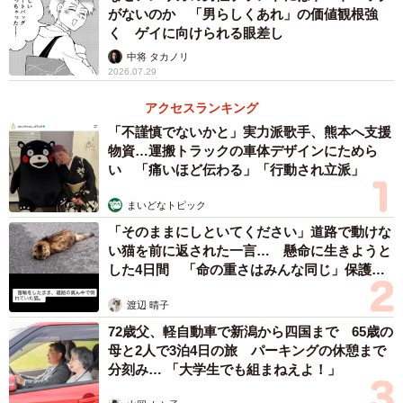
がないのか 「男らしくあれ」の価値観根強
く ゲイに向けられる眼差し
中将 タカノリ
2026.07.29
アクセスランキング
「不謹慎でないかと」実力派歌手、熊本へ支援
物資…運搬トラックの車体デザインにためら
い 「痛いほど伝わる」「行動され立派」
まいどなトピック
「そのままにしといてください」道路で動けな
い猫を前に返された一言… 懸命に生きようと
した4日間 「命の重さはみんな同じ」保護団
体代表の訴え
渡辺 晴子
72歳父、軽自動車で新潟から四国まで 65歳の
母と2人で3泊4日の旅 パーキングの休憩まで
分刻み… 「大学生でも組まねえよ！」