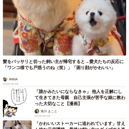
髪をバッサリと切った飼い主が帰宅すると→愛犬たちの反応に
「ワンコ様でも戸惑うのね（笑）」「困り顔がかわいい」
ANNA
2026.08.06
「誰かみたいにならなきゃ」 他人を正解にし
て生きてきた母親 自己主張が苦手な娘に教わ
った大切なこと【漫画】
海川 まこと
2026.08.06
「かわいいストーカーに追われています」甘え