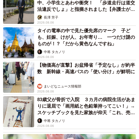
中、小学生とあわや衝突！ 「歩道走行は道交
法違反でしょ」と指摘されました【弁護士が解
説】
長澤 芳子
2026.08.06
タイの電車の中で見た優先席のマーク 子ど
も、妊娠、けが人、お年寄り… 一つだけ謎の
ものが！？「だから黄色なんですね」
中将 タカノリ
2026.08.06
【物価高が直撃】お盆帰省「予定なし」が約半
数 新幹線・高速バスの「使い分け」が鮮明に
まいどなニュース情報部
2026.08.06
83歳父が骨折で入院 ３カ月の病院生活があま
りに退屈で「画用紙と色鉛筆持ってこい！」→
スケッチブックを見た家族が仰天「これ、売れ
ますよ…」
中将 タカノリ
2026.08.06