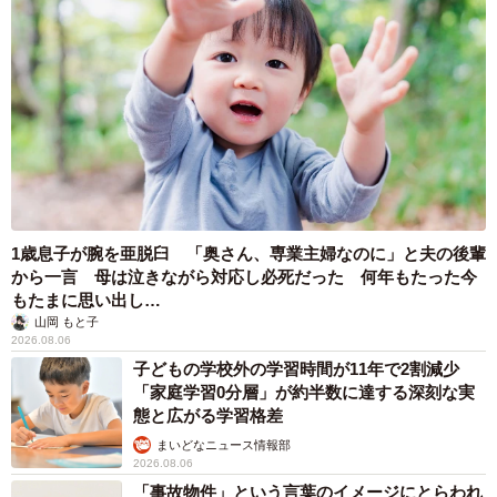
1歳息子が腕を亜脱臼 「奥さん、専業主婦なのに」と夫の後輩
から一言 母は泣きながら対応し必死だった 何年もたった今
もたまに思い出し…
山岡 もと子
2026.08.06
子どもの学校外の学習時間が11年で2割減少
「家庭学習0分層」が約半数に達する深刻な実
態と広がる学習格差
まいどなニュース情報部
2026.08.06
「事故物件」という言葉のイメージにとらわれ