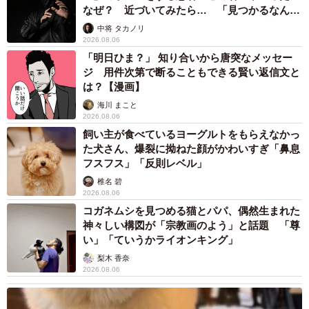
なぜ？ 近づいてみたら… 「見つかるなんて
未熟」
中将 タカノリ
2026.08.06
「明日ひま？」 知り合いから唐突なメッセー
ジ 用件次第で断ることもできる賢い返信文と
は？【漫画】
海川 まこと
2026.08.06
飼い主が食べているヨーグルトをもらえなかっ
た犬さん、爆裂に拗ねた顔がかわいすぎ「鼻息
フスフス」「反則レベル」
椎名 碧
2026.08.06
コガネムシを見つめる猫とパパ、偶然生まれた
神々しい構図が「宗教画のよう」と話題 「尊
い」「ていうかライオンキング」
梨木 香奈
2026.08.06