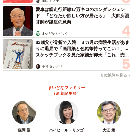
山岡 もと子
愛車は総走行距離17万キロのホンダレジェン
ド 「どなたか欲しい方が居たら」 大御所漫
才師が譲渡の意向
3/5
まいどなトピック
83歳父が骨折で入院 ３カ月の病院生活があま
裏には肉球のデザインも／猫魈 時雨さん（@shigure_nyao）提供
りに退屈で「画用紙と色鉛筆持ってこい！」→
スケッチブックを見た家族が仰天「これ、売れ
「猫の妖怪」として日常を発信している猫魈 時雨さんにと
ますよ…」
って、今回の出来事も特別に意識して演出したわけではな
中将 タカノリ
く、「日々の中に自然とある瞬間のひとつ」だったそう。
６位以降を見る
まさに、偶然が生んだ奇跡的なコラボレーションだったの
まいどなファミリー
です。
（新着記事順）
森岡 浩
ハイヒール・リンゴ
大江 篤