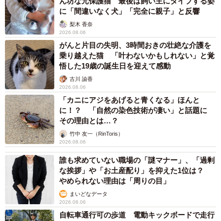
ん坊な元保護猫 最後は飼い主にダイブする姿
に「間違いなく犬」「完全に親子」と反響
梨木 香奈
2026.08.06
がんと片目の失明、3時間おきの壮絶な介護を
乗り越えた猫 「叶わないかもしれない」と覚
悟した19歳の誕生日を迎えて感動
古川 諭香
2026.08.06
「カニにアジをあげると青くなる」ほんと
に！？ 「自然の染色技術が凄い」と話題に
その理由とは…？
竹中 友一（RinToris）
2026.08.06
誰も求めていない職場の「謎マナー」、「過剰
な挨拶」や「お土産配り」を抑えた1位は？
やめられない理由は「周りの目」
まいどなデータ
2026.08.06
自転車通行可の歩道 電動キックボードで走行