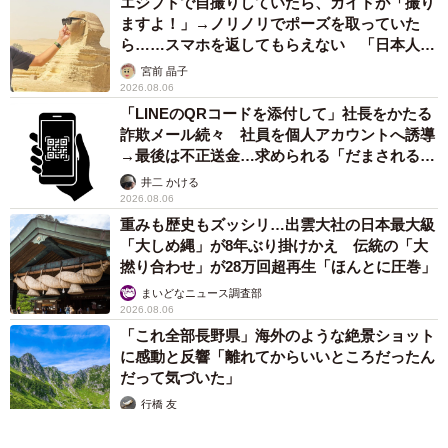
エジプトで自撮りしていたら、ガイドが「撮り
ますよ！」→ノリノリでポーズを取っていた
ら……スマホを返してもらえない 「日本人は
カモ代表かも」「私は6時間で3万円払った」
宮前 晶子
2026.08.06
「LINEのQRコードを添付して」社長をかたる
詐欺メール続々 社員を個人アカウントへ誘導
→最後は不正送金…求められる「だまされる前
提」の対策
井二 かける
2026.08.06
重みも歴史もズッシリ…出雲大社の日本最大級
「大しめ縄」が8年ぶり掛けかえ 伝統の「大
撚り合わせ」が28万回超再生「ほんとに圧巻」
まいどなニュース調査部
2026.08.06
「これ全部長野県」海外のような絶景ショット
に感動と反響「離れてからいいところだったん
だって気づいた」
行橋 友
2026.08.06