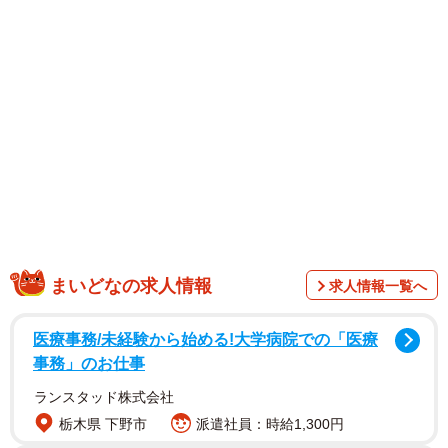
まいどなの求人情報
求人情報一覧へ
医療事務/未経験から始める!大学病院での「医療
事務」のお仕事
1/5
ランスタッド株式会社
購入した猫のサンダル、実際に履いてみると…／猫魈 時雨さん
栃木県 下野市
派遣社員：時給1,300円
（@shigure_nyao）提供