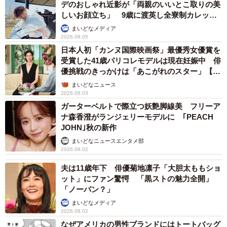
デのおしゃれ近影が「両親のいいとこ取りの美
まさかのジャストフィット！「専用に作られたと言われても信じるレベ
しいお顔立ち」 9歳に渡英し全寮制カレッジ
ル」と話題／猫魈 時雨さん（@shigure_nyao）提供
で学ぶ
まいどなメディア
2026.08.05
すぐに家族に共有したそうですが、反応は「そうだねー」
日本人初「カンヌ国際映画祭」最優秀女優賞を
受賞した41歳パリコレモデルは現在妊娠中 俳
程度で温度差があったのだとか。それでも、自分の中では
優挑戦のきっかけは「あこがれのスター」【徹
かなりツボだったため、「これは誰かに見せたい」と思
子の部屋】
まいどなニュース
い、写真を撮って投稿したと話します。
2026.08.03
ガーターベルトで際立つ妖艶脚線美 フリーア
このサンダルは、友人が海外通販で見つけて教えてくれた
ナ森香澄がランジェリーモデルに ｢PEACH
JOHN｣秋の新作
もの。普段使いや夏用の装いにも合いそうだと思い、購入
まいどなニュースエンタメ部
したそうです。一方、猫の靴下は今回のサンダルとは関係
2026.08.02
なく、何年か前に選んだものだといいます。
夫は11歳年下 俳優菊地凛子「大胆太ももショ
ット」にファン驚愕 「黒ストの魅力全開」
「猫モチーフの小物は意識して集めているというより、気
「ノーパン？」
づくと猫のものを手に取っていることが多い…という感じ
まいどなメディア
2026.08.02
ですね」
なぜアメリカの男性ブランドにはトートバッグ