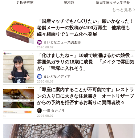
姓氏研究家
漫才師
園田学園女子大学学長
もっと見る
「国産マッチでもバズりたい」願いかなった！
老舗メーカーの投稿が4100万再生 他業種も
続々相乗りでミーム化へ発展
まいどなニュース調査部
2026.08.07
「化けましたね～」10歳で綾瀬はるかの娘役→
雰囲気ガラリの18歳に成長 「メイクで雰囲気
が」「宝塚に入れそう」
まいどなメディア
2026.08.07
「即座に案内することが不可能です」レストラ
ンの入り口に大きな注意書き オートリザーブ
からの予約を拒否するお断りに賛同者続々
中将 タカノリ
2026.08.07
4/5