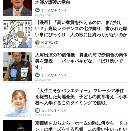
才師が譲渡の意向
— 猫魈 時雨 🐈‍⬛ ͗🐾 6/6 九国物怪者 (@shigure_nyao)
April
まいどなトピック
2026.08.06
18, 2026
【漫画】「高い家賃を払えるのに、まだ欲し
い？」高級レジデンスの七夕飾り、書かれた願
い事にびっくり 人の欲には終わりがないのか
松波 穂乃圭
2026.08.06
大河出演の39歳俳優 真夏の海で赤銅色の肉体
美を連投 「バッキバキだな」「ばり渋いで
す」
まいどなトピック
2026.08.06
「人生こそがバラエティー」 マレーシア移住
を報告した菊地亜美 子どもの教育考え「小学
校へ入学するこのタイミングで挑戦」
まいどなトピック
2026.08.06
京都駅をぶらぶら→ホームの隅に何やら「ドロ
ン」のポーズをする忍者 この暑い中いったい