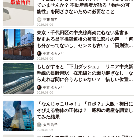
ていませんか？ 不動産業者が語る「物件の可
能性」を閉ざさないために必要なこと
平藤 清刀
2026.08.06
東京・千代田区の中央線高架に心ない落書き
歴史ある昌平橋架道橋の被害に怒りの声 「何
も分かってないし、センスも古い」「罰則強化
して」
中将 タカノリ
2026.08.06
もしかすると「下山ダッシュ」 リニア中央新
幹線の長野県駅 在来線との乗り継ぎなし→な
ら走れば間に合うんじゃない？ 惜しい位置関
係が反響
中将 タカノリ
2026.08.06
「なんじゃこりゃ！」「ロボ？」大阪・梅田に
そびえる物体の正体は？ 昭和の遺産を調査し
てみた結果…
太田 浩子
2026.08.06