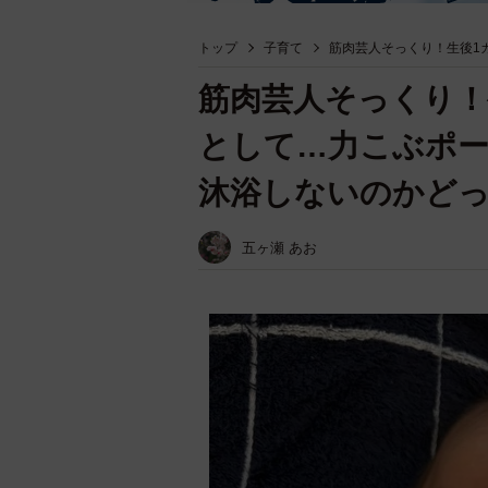
トップ
子育て
筋肉芸人そっくり！生後1
筋肉芸人そっくり！
として…力こぶポ
沐浴しないのかど
五ヶ瀬 あお