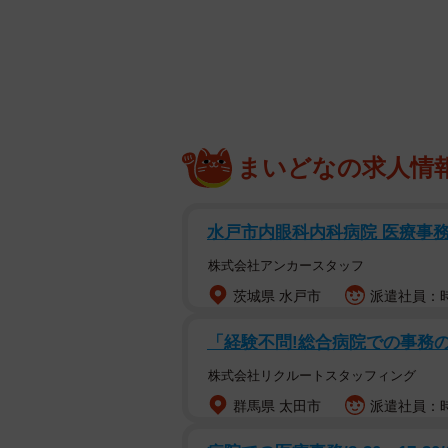
沐浴前の赤ちゃんの力こぶポーズが話題に。ス
まいどなの求人情
「パワー！！」と今にも聞こえてき
TikTokで注目を集めました。マ
に「おい！オレの筋肉！沐浴するか
水戸市内眼科内科病院 医療事務の
た（笑）」と多くのコメントが寄せ
株式会社アンカースタッフ
茨城県 水戸市
派遣社員：時
動画に出てくるのは、生後1カ月の
ときに、ふと赤ちゃんを見ると…！
「経験不問!総合病院での事務
株式会社リクルートスタッフィング
赤ちゃんは両目をパッチリと開け、
群馬県 太田市
派遣社員：時
さなお口は新生児特有のおちょぼ口
作るかのようなポーズで固まってい