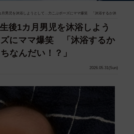
カ月男児を沐浴しようとして…力こぶポーズにママ爆笑 「沐浴するか沐
生後1カ月男児を沐浴しよう
ーズにママ爆笑 「沐浴するか
っちなんだい！？」
2026.05.31(Sun)