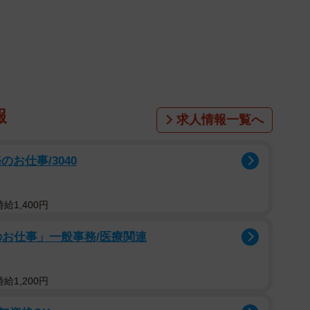
1/5
クスク成長する赤ちゃんのワンショット（提供：@umixnaluさ
ん）
報
そうな、赤ちゃんのかわいらしい『力こぶポーズ』が
求人情報一覧へ
マが思わず爆笑してしまったという赤ちゃんのポーズと表情
しないか、どっちなんだい！？」「ドヤ顔にも見えてき
お仕事/3040
られています。
給1,400円
男の子。ママが抱っこをしながら沐浴の準備をしている
？
のお仕事」一般事務/医療関連
瞬きもすることなくママをしっかり見つめています。小
給1,200円
に。そして、右手をぎゅっと握りしめ、まるで力こぶを
ます。左手がちょうど力こぶのところに添えられている