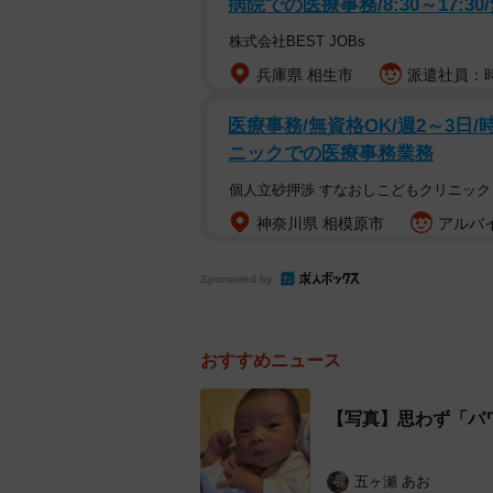
病院での医療事務/8:30～17:30
のもポイント。
株式会社BEST JOBs
兵庫県 相生市
派遣社員：時給
医療事務/無資格OK/週2～3日/時
ニックでの医療事務業務
個人立砂押渉 すなおしこどもクリニック
神奈川県 相模原市
アルバイ
Sponsored by
おすすめニュース
【写真】思わず「パ
五ヶ瀬 あお