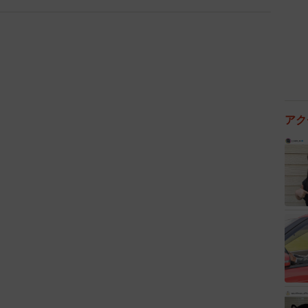
2/5
てきそう！？（提供：@umixnaluさん）
いうママ。動画には笑い声こそ入っていないものの、画
アク
えきれずに笑っている様子が伝わってきます。
ちゃん。新生児ならではの表情と思わぬポーズに、ママ
とコメントを添えました。
に話を聞きました。
た瞬間のママの感想は？
から、顔の近くに手を置く子なのですが、表情とポーズ