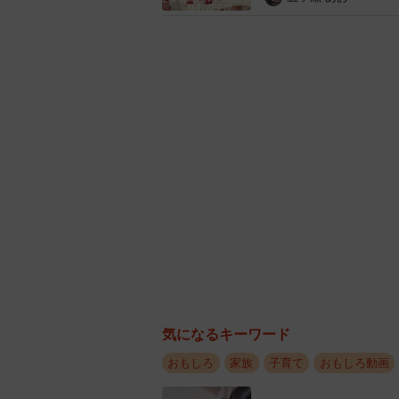
「パワー！」と聞こえ
意外なポーズに思わず撮影をしたと
面が小刻みに揺れていて、ママが堪
肝心の沐浴は大泣きだったという赤
も「新生児おもしろすぎる（笑）」
投稿したママ（
@umixnalu
さん）
気になるキーワード
ーー赤ちゃんの“力こぶポーズ”を見
おもしろ
家族
子育て
おもしろ動画
「産前にエコー画像で見ていたとき