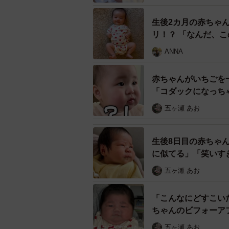
生後2カ月の赤ちゃ
リ！？ 「なんだ、
ANNA
赤ちゃんがいちごを
「コダックになっち
五ヶ瀬 あお
生後8日目の赤ちゃ
に似てる」「笑いす
五ヶ瀬 あお
「こんなにどすこい
ちゃんのビフォーア
五ヶ瀬 あお