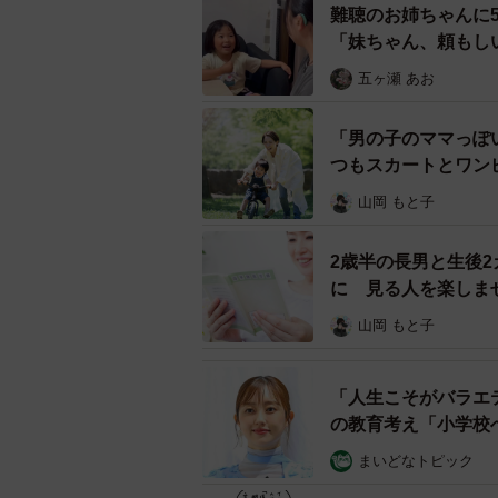
がマッチしすぎていて思わず笑って
難聴のお姉ちゃんに
「妹ちゃん、頼もし
ーーTikTokでの反響について、いか
五ヶ瀬 あお
「いろんな方がくすっと笑ってくれ
「男の子のママっぽ
て、うれしいコメントもたくさんい
つもスカートとワン
山岡 もと子
ーー日々の育児はいかがですか？
2歳半の長男と生後
「初めての育児で、毎日があっとい
に 見る人を楽しま
近で見ていられて、本当に幸せです
山岡 もと子
ぐっすり寝ていたのに急にうわーん
くさん笑わせてもらいながら育児が
「人生こそがバラエ
の教育考え「小学校
まいどなトピック