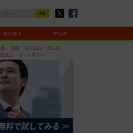
エンタメ
マンガ
観光
夫婦
のりもの
思い出
住まい
もっと見る