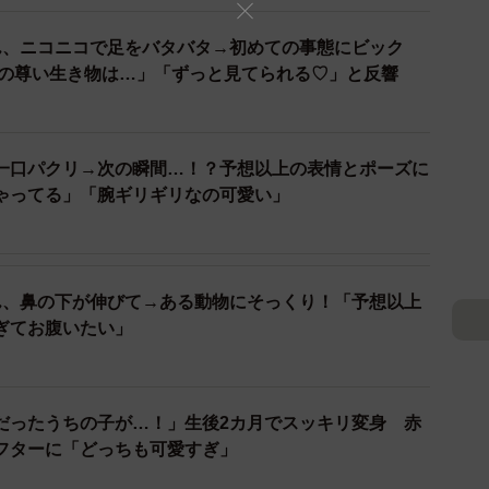
ん、ニコニコで足をバタバタ→初めての事態にビック
この尊い生き物は…」「ずっと見てられる♡」と反響
一口パクリ→次の瞬間…！？予想以上の表情とポーズに
ゃってる」「腕ギリギリなの可愛い」
ん、鼻の下が伸びて→ある動物にそっくり！「予想以上
ぎてお腹いたい」
だったうちの子が…！」生後2カ月でスッキリ変身 赤
フターに「どっちも可愛すぎ」