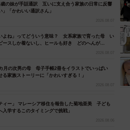
しまいました（笑）」
5歳の妹が手話通訳 互いに支え合う家族の日常に反響
い」「かわいい通訳さん」
がですか？
2026.08.07
たらと思って投稿しましたが、予想以上に見ていただい
いよね」ってどういう意味？ 女系家族で育った母 い
ただけてびっくりしました」
ピースしか着ないし、ヒールも好き どのへんが…
2026.08.07
2カ月の次男の母 母子手帳2冊をイラストでいっぱい
う間に過ぎてしまいますが、日々成長していく息子を間
せる家族ストーリーに「かわいすぎる！」
。
2026.08.07
と泣いたり、ママの抱っこだとなぜか泣き止んだり、た
できて楽しいです！」
ティー」 マレーシア移住を報告した菊地亜美 子ども
へ入学するこのタイミングで挑戦」
2026.08.06