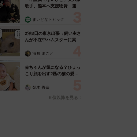
歌手、熊本へ支援物資…運搬
トラックの車体デザインにた
めらい 「痛いほど伝わる」
まいどなトピック
「行動され立派」
2泊3日の東京出張→飼い主さ
んが不在中ハムスターに異
変 眉間にできた深いしわ、
「急に老けた？」【漫画】
海川 まこと
赤ちゃんが気になる？ひょっ
こり顔を出す2匹の猫の愛ら
しさに悶絶…！ 「こんなか
わいい構図あります？」「ベ
梨木 香奈
ストショットすぎる！」
６位以降を見る