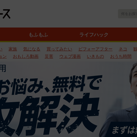
もふもふ
ライフハック
い
家族
気になる
買ってみたい
ビフォーアフター
ネコ
ョン
おもしろ動画
災害
ウェブ漫画
いきもの
おうち時間