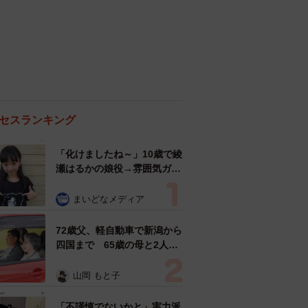
セスランキング
「化けましたね～」10歳で綾
瀬はるかの娘役→雰囲気ガラ
リの18歳に成長 「メイクで
雰囲気が」「宝塚に入れそ
まいどなメディア
う」
72歳父、軽自動車で新潟から
四国まで 65歳の母と2人で
3泊4日の旅 パーキングの休
憩まで分刻み… 「大学生で
山岡 もと子
も組まねえよ！」
「不謹慎でないかと」実力派