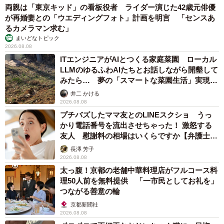
「違う意味であたる！ 私の心にあたるwww」
両親は「東京キッド」の看板役者 ライダー演じた42歳元俳優
が再婚妻との「ウエディングフォト」計画を明言 「センスあ
るカメラマン求む」
まいどなトピック
2026.08.08
ITエンジニアがAIとつくる家庭菜園 ローカル
LLMのゆるふわAIたちとお話しながら開墾して
みたら… 夢の「スマートな菜園生活」実現な
るか
井二 かける
2026.08.08
プチバズしたママ友とのLINEスクショ うっ
かり電話番号を流出させちゃった！ 激怒する
友人 慰謝料の相場はいくらですか【弁護士が
解説】
長澤 芳子
2026.08.08
太っ腹！京都の老舗中華料理店がフルコース料
理50人前を無料提供 「一市民としてお礼を」
つながる善意の輪
京都新聞社
2026.08.08