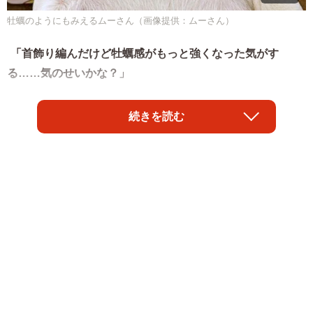
牡蠣のようにもみえるムーさん（画像提供：ムーさん）
「首飾り編んだけど牡蠣感がもっと強くなった気がす
る……気のせいかな？」
そんなコメントが添えられた2枚の写真がXで話題です。写
続きを読む
っているのは、パグの「ムー」さん（7歳・男の子）。
写真には、飼い主さんお手製の首飾りを身につけたムーさ
んの姿が。1枚目は、貴族の襟飾りのようにも見え、おすま
し顔とあいまってとても上品です。