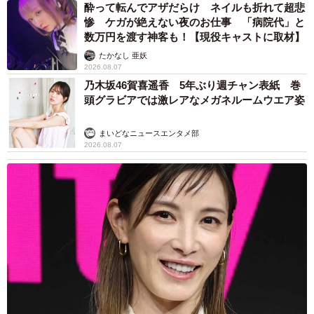
酔って転んでアザだらけ ネイルも折れて超悲
惨 ケガが絶えない夜のお仕事 「病院代」と
数万円を渡す神客も！【現役キャストに取材】
たかなし 亜妖
2026.08.07
乃木坂46賀喜遥香 5年ぶり週チャン表紙 巻
頭グラビアでは激レアなメガネルームウエア姿
まいどなニュースエンタメ部
2026.08.07