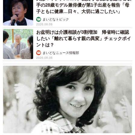
います。まさかこれほどの人に見ていただけるなん
手の28歳モデル兼俳優が第1子出産を報告「母
子ともに健康…日々、大切に過ごしたい」
て……。『牡蠣侯爵』『牡蠣貴族』という声もあって恥ず
まいどなトピック
かしかったです。また、AIが生成したようなコメントが寄
2026.08.08
せられていたのも印象的でした。投稿と噛み合っていない
お盆明けは介護相談が3割増加 帰省時に確認
したい「離れて暮らす親の異変」チェックポイ
感じが、なぜかおもしろかったです」
ントは？
まいどなニュース情報部
リプライ欄には、ムーさんのかわいらしい姿に目を奪われ
2026.08.08
る人が続出。ユニークなコメントが集まり、盛り上がりを
見せています。
「ルネッサンス感」
「牡蠣の妖精ですね」
「完璧なかわいい牡蠣」
「立派な牡蠣……牡蠣！！？」
「パグに似ている大粒の牡蠣だ」
「AIが牡蠣の妖精にしたかのような（笑）」