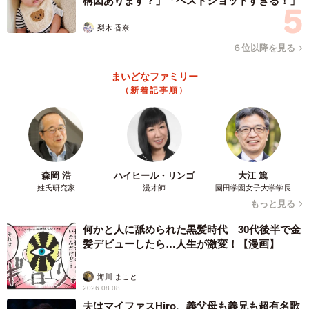
構図あります？」「ベストショットすぎる！」
梨木 香奈
６位以降を見る
まいどなファミリー
（新着記事順）
森岡 浩
ハイヒール・リンゴ
大江 篤
姓氏研究家
漫才師
園田学園女子大学学長
もっと見る
4/5
何かと人に舐められた黒髪時代 30代後半で金
貴族感あふれるムーさん（画像提供：ムーさん）
髪デビューしたら…人生が激変！【漫画】
ーー首飾りが大きな反響を呼びましたね。
海川 まこと
2026.08.08
「みなさまにムーさんを見ていただけて、とても感謝して
夫はマイファスHiro、義父母も義兄も超有名歌