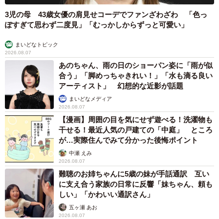
3児の母 43歳女優の肩見せコーデでファンざわざわ 「色っ
ぽすぎて思わず二度見」「むっかしからずっと可愛い」
まいどなトピック
2026.08.07
あのちゃん、雨の日のショーパン姿に「雨が似
合う」「脚めっちゃきれい！」「水も滴る良い
アーティスト」 幻想的な近影が話題
まいどなメディア
2026.08.07
【漫画】周囲の目を気にせず遊べる！洗濯物も
干せる！最近人気の戸建ての「中庭」 ところ
が…実際住んでみて分かった後悔ポイント
中瀬 えみ
2026.08.07
難聴のお姉ちゃんに5歳の妹が手話通訳 互い
に支え合う家族の日常に反響「妹ちゃん、頼も
しい」「かわいい通訳さん」
五ヶ瀬 あお
2026.08.07