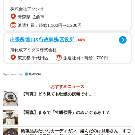
株式会社アソシオ
青森県 弘前市
派遣社員：時給1,100円～1,200円
出張所/窓口&行政事務/区役所
NEW
2/5
旭化成アミダス株式会社
ヨーロッパ貴族のようにも見えるムーさん（画像提供：ムーさん）
東京都 千代田区
派遣社員：時給1,700円
一方、2枚目はーー首飾りが持ち上げられ、顔まわりをおお
Sponsored by
っているため、海のミルクとも呼ばれる牡蠣（カキ）のよ
おすすめニュース
うな姿に。この投稿に5万件超の“いいね”が寄せられ、ムー
【写真】どう見ても牡蠣の妖精です…！
さんは一躍注目を集めています。飼い主さん
（@Mu_777yoro）にお話を伺いました。
【写真】まるで「牡蠣侯爵」のぬいぐるみ！？
「よだれかけ」を編んでたのに…牡蠣爆誕！？
既製品みたいなカーディガン、編んだのは旦那さん すご