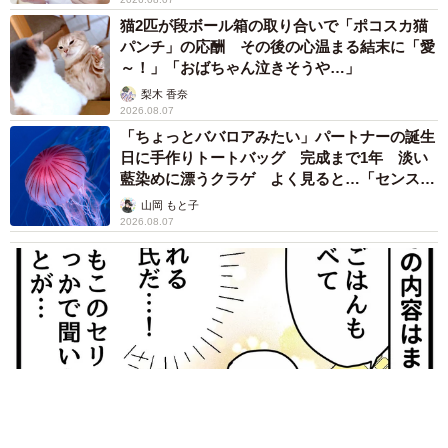
猫2匹が段ボール箱の取り合いで「ポコスカ猫
パンチ」の応酬 その後の心温まる結末に「愛
～！」「おばちゃん泣きそうや…」
梨木 香奈
2026.08.07
「ちょっとババロアみたい」パートナーの誕生
日に手作りトートバッグ 完成まで1年 淡い
藍染めに漂うクラゲ よく見ると…「センスす
ごい」
山岡 もと子
2026.08.07