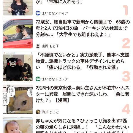
が」「宝塚に入れそう」
まいどなメディア
72歳父、軽自動車で新潟から四国まで 65歳の
母と2人で3泊4日の旅 パーキングの休憩まで
分刻み… 「大学生でも組まねえよ！」
山岡 もと子
「不謹慎でないかと」実力派歌手、熊本へ支援
物資…運搬トラックの車体デザインにためら
い 「痛いほど伝わる」「行動され立派」
まいどなトピック
2泊3日の東京出張→飼い主さんが不在中ハムス
ターに異変 眉間にできた深いしわ、「急に老
けた？」【漫画】
海川 まこと
赤ちゃんが気になる？ひょっこり顔を出す2匹
の猫の愛らしさに悶絶…！ 「こんなかわいい