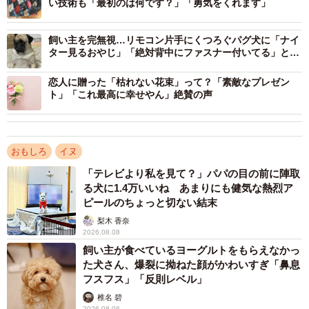
い技術も「最初のは何です？」「勇気をくれます」
飼い主を完無視…リモコン片手にくつろぐパグ犬に「ナイ
ター見るおやじ」「絶対背中にファスナー付いてる」と爆
笑
恋人に贈った「枯れない花束」って？「素敵なプレゼン
ト」「これ最高に幸せやん」絶賛の声
おもしろ
イヌ
「テレビより私を見て？」パパの目の前に陣取
る犬に1.4万いいね あまりにも健気な熱烈ア
ピールのちょっと切ない結末
梨木 香奈
2026.08.08
飼い主が食べているヨーグルトをもらえなかっ
た犬さん、爆裂に拗ねた顔がかわいすぎ「鼻息
3/5
フスフス」「反則レベル」
椎名 碧
大きな瞳が愛らしいムーさん（画像提供：ムーさん）
2026.08.06