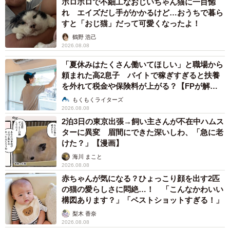
ボロボロで不細工なおじいちゃん猫に一目惚
れ エイズだし手がかかるけど…おうちで暮ら
すと「おじ猫」だって可愛くなったよ！
鶴野 浩己
2026.08.08
「夏休みはたくさん働いてほしい」と職場から
頼まれた高2息子 バイトで稼ぎすぎると扶養
を外れて税金や保険料が上がる？【FPが解
説】
もくもくライターズ
2026.08.08
2泊3日の東京出張→飼い主さんが不在中ハムス
ターに異変 眉間にできた深いしわ、「急に老
けた？」【漫画】
海川 まこと
2026.08.08
赤ちゃんが気になる？ひょっこり顔を出す2匹
の猫の愛らしさに悶絶…！ 「こんなかわいい
構図あります？」「ベストショットすぎる！」
梨木 香奈
2026.08.08