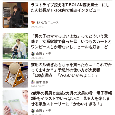
ラストライブ控えるT-BOLAN森友嵐士 にし
たん社長がTikTok内で独占インタビュー
まいどなニュース
2026.08.07
「男の子のママっぽいよね」ってどういう意
味？ 女系家族で育った母 いつもスカートと
ワンピースしか着ないし、ヒールも好き どの
へんが…
山岡 もと子
2026.08.07
猫用の爪研ぎおもちゃを買ったら…「これで合
ってますか？」予想外の使い方が大反響
「100点満点」「かわいいからよし！」
梨木 香奈
2026.08.07
2歳半の長男と生後2カ月の次男の母 母子手帳
2冊をイラストでいっぱいに 見る人を楽しま
せる家族ストーリーに「かわいすぎる！」
山岡 もと子
2026.08.07