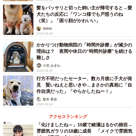
髪をバッサリと切った飼い主が帰宅すると→愛
ーー首飾りを編もうと思ったきっかけは？
犬たちの反応に「ワンコ様でも戸惑うのね
（笑）」「困り顔がかわいい」
「最近、よく編み物をするんです。本当はかわいい“よだれ
ANNA
かけ”にしたかったのですが、編んでいる途中でよくわから
2026.08.06
なくなってしまって……。気づいたときには、思った以上
かかりつけ動物病院の「時間外診療」が減少の
に長くなってしまい、結果、首飾りになりました」
理由は？ 夜間や休日の“時間外診療”を続ける
難しさ
小宮 みぎわ
ーー仕上がりについての感想を教えてください。
2026.08.05
行方不明だったセーター、数カ月後に子犬が発
「個人的には、ムーさんの良さが際立つ作品になったと思
見 賢いねえと思いきや…まさかの真相に「自
っています。でも、最初に作ろうと思ったものと違うもの
作自演だった」「やらかしたねー！」
ができてしまったので、ムーさんの魅力で救われた部分を
梨木 香奈
2026.08.04
抜くと、編み物としては100点中、46点といったところで
しょうか」
アクセスランキング
「化けましたね～」10歳で綾瀬はるかの娘役→
雰囲気ガラリの18歳に成長 「メイクで雰囲気