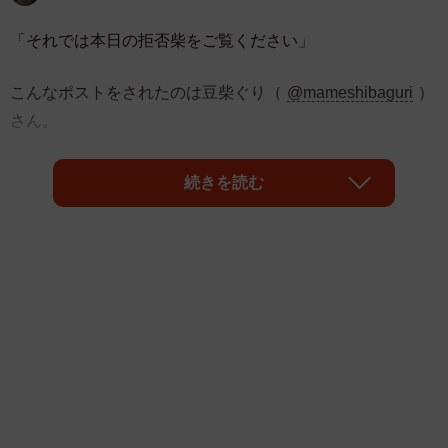
「それでは本日の拒否柴をご覧ください」
こんなポストをされたのは豆柴ぐり（
@mameshibaguri
）
さん。
天気の良い日のお散歩中、芝生の上でまだ帰りたくないと
続きを読む
ばかりにゴロンと寝転んでしまった豆柴のぐりちゃんの様
子を収めた動画の投稿です。
笑顔を浮かべたような表情のまま全力で拒否するその姿
に、思わず笑ってしまう微笑ましい一幕となっています。
「拒否柴の笑顔がずるすぎる😂」
「芝生の上で幸せそうにしてるのがまたいい」
「まだ帰りたくないって全力で主張してて可愛い」
「うちの柴も同じことします笑」