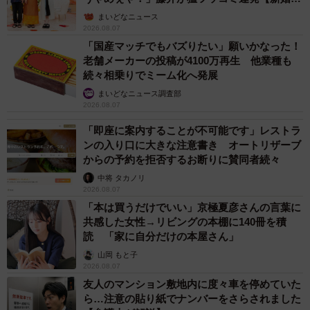
ん】
まいどなニュース
2026.08.07
「国産マッチでもバズりたい」願いかなった！
老舗メーカーの投稿が4100万再生 他業種も
続々相乗りでミーム化へ発展
まいどなニュース調査部
2026.08.07
「即座に案内することが不可能です」レストラ
ンの入り口に大きな注意書き オートリザーブ
からの予約を拒否するお断りに賛同者続々
中将 タカノリ
2026.08.07
「本は買うだけでいい」京極夏彦さんの言葉に
共感した女性→リビングの本棚に140冊を積
読 「家に自分だけの本屋さん」
山岡 もと子
2026.08.07
友人のマンション敷地内に度々車を停めていた
ら…注意の貼り紙でナンバーをさらされました