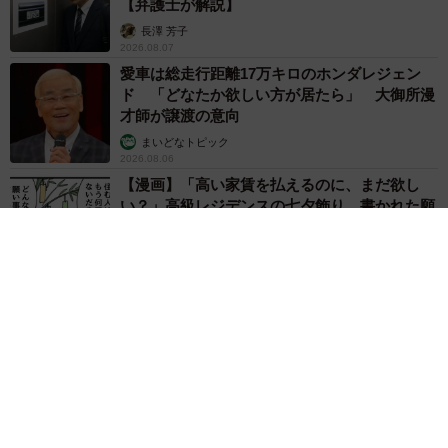
【弁護士が解説】
長澤 芳子
2026.08.07
愛車は総走行距離17万キロのホンダレジェン
ド 「どなたか欲しい方が居たら」 大御所漫
才師が譲渡の意向
まいどなトピック
2026.08.06
【漫画】「高い家賃を払えるのに、まだ欲し
い？」高級レジデンスの七夕飾り、書かれた願
い事にびっくり 人の欲には終わりがないのか
松波 穂乃圭
2026.08.06