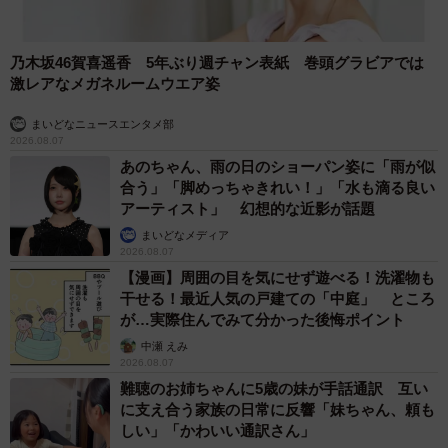
乃木坂46賀喜遥香 5年ぶり週チャン表紙 巻頭グラビアでは
激レアなメガネルームウエア姿
まいどなニュースエンタメ部
2026.08.07
あのちゃん、雨の日のショーパン姿に「雨が似
合う」「脚めっちゃきれい！」「水も滴る良い
アーティスト」 幻想的な近影が話題
まいどなメディア
2026.08.07
【漫画】周囲の目を気にせず遊べる！洗濯物も
干せる！最近人気の戸建ての「中庭」 ところ
が…実際住んでみて分かった後悔ポイント
中瀬 えみ
2026.08.07
難聴のお姉ちゃんに5歳の妹が手話通訳 互い
に支え合う家族の日常に反響「妹ちゃん、頼も
しい」「かわいい通訳さん」