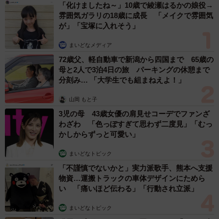
「化けましたね～」10歳で綾瀬はるかの娘役→
雰囲気ガラリの18歳に成長 「メイクで雰囲気
「しばらくリードを引っ張っても動かなかったのですが、
が」「宝塚に入れそう」
気が済んだのか、最後は自分から立ち上がって歩き始めま
した」
まいどなメディア
72歳父、軽自動車で新潟から四国まで 65歳の
母と2人で3泊4日の旅 パーキングの休憩まで
――拒否柴以外に、ぐりちゃんの柴犬らしいな、と感じる
分刻み… 「大学生でも組まねえよ！」
行動は？
山岡 もと子
「意外と従順なところもあって、お散歩から帰ると玄関で
3児の母 43歳女優の肩見せコーデでファンざ
ちゃんと待機してくれます。飼い主が足を拭くための濡れ
わざわ 「色っぽすぎて思わず二度見」「むっ
かしからずっと可愛い」
タオルを持って戻ってくるまで、勝手に家に上がりませ
ん。あと、人がパンやケーキなど美味しそうなものを食べ
まいどなトピック
ていると必ず近寄ってきます！飼い主と同じく、ぐりも小
「不謹慎でないかと」実力派歌手、熊本へ支援
麦粉系が大好きです。
物資…運搬トラックの車体デザインにためら
い 「痛いほど伝わる」「行動され立派」
人間の甘い食べ物は基本あげないようにしているのです
まいどなトピック
が、真横からじーっと見つめてきたり、立ち上がって前足