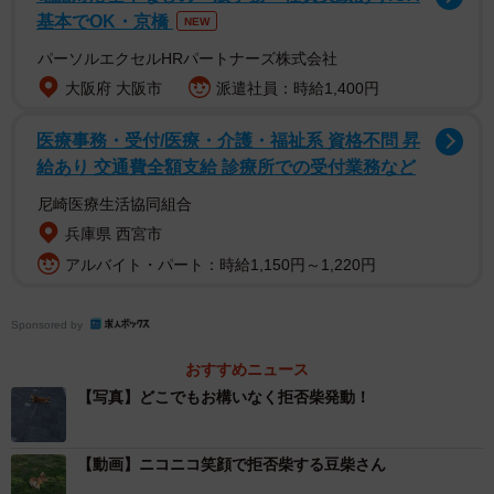
基本でOK・京橋
NEW
パーソルエクセルHRパートナーズ株式会社
ポストされた豆柴ぐりさんにお話を伺いました。
大阪府 大阪市
派遣社員：時給1,400円
医療事務・受付/医療・介護・福祉系 資格不問 昇
給あり 交通費全額支給 診療所での受付業務など
尼崎医療生活協同組合
兵庫県 西宮市
アルバイト・パート：時給1,150円～1,220円
Sponsored by
おすすめニュース
【写真】どこでもお構いなく拒否柴発動！
【動画】ニコニコ笑顔で拒否柴する豆柴さん