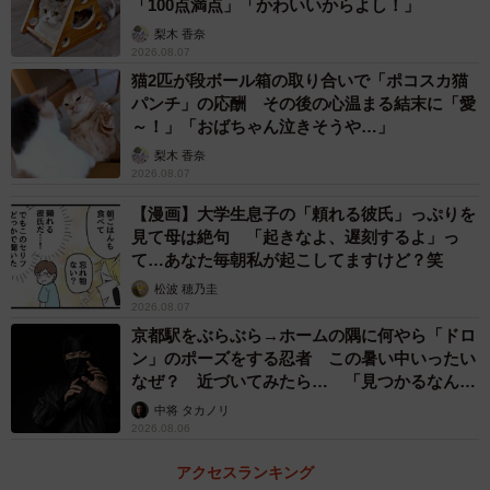
「100点満点」「かわいいからよし！」
梨木 香奈
――このときはどのような状況だったのでしょうか？
2026.08.07
猫2匹が段ボール箱の取り合いで「ポコスカ猫
「お散歩中でした！天気が良くて気持ちいい日だったの
パンチ」の応酬 その後の心温まる結末に「愛
で、まだ帰りたくなかったんだと思います」
～！」「おばちゃん泣きそうや…」
梨木 香奈
2026.08.07
――「拒否」の瞬間を見て？
【漫画】大学生息子の「頼れる彼氏」っぷりを
見て母は絶句 「起きなよ、遅刻するよ」っ
「『あ〜はいはい、始まったな〜』と思いつつ、芝生の上
て…あなた毎朝私が起こしてますけど？笑
で笑顔で拒否柴してる姿が可愛くて、それだけ今を楽しん
松波 穂乃圭
でるんだな〜と思って思わず動画を撮りました」
2026.08.07
京都駅をぶらぶら→ホームの隅に何やら「ドロ
――ぐりちゃんは、よく拒否柴をするのでしょうか？
ン」のポーズをする忍者 この暑い中いったい
なぜ？ 近づいてみたら… 「見つかるなんて
未熟」
中将 タカノリ
「はい、日常的によく拒否柴しています」
2026.08.06
――最終的にはどうなりましたか？
アクセスランキング