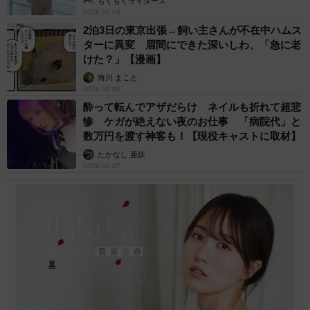
もくもくライターズ
2026.08.08
2泊3日の東京出張→飼い主さんが不在中ハムス
ターに異変 眉間にできた深いしわ、「急に老
けた？」【漫画】
海川 まこと
2026.08.08
酔って転んでアザだらけ ネイルも折れて超悲
惨 ケガが絶えない夜のお仕事 「病院代」と
数万円を渡す神客も！【現役キャストに取材】
たかなし 亜妖
2026.08.07
2/3
拒否しすぎてリードの長さが半端じゃない！（提供：豆柴ぐりさん）