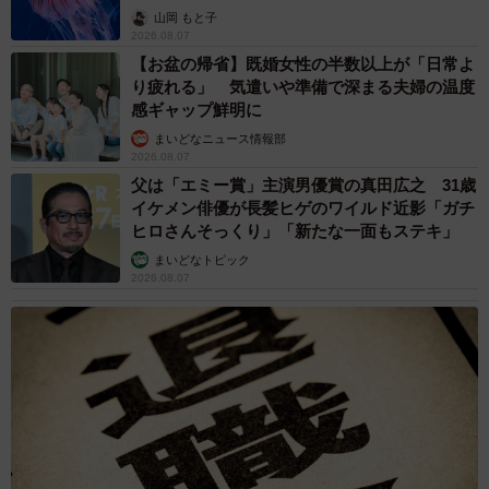
ごい」
山岡 もと子
2026.08.07
【お盆の帰省】既婚女性の半数以上が「日常よ
り疲れる」 気遣いや準備で深まる夫婦の温度
感ギャップ鮮明に
まいどなニュース情報部
2026.08.07
父は「エミー賞」主演男優賞の真田広之 31歳
イケメン俳優が長髪ヒゲのワイルド近影「ガチ
ヒロさんそっくり」「新たな一面もステキ」
まいどなトピック
2026.08.07