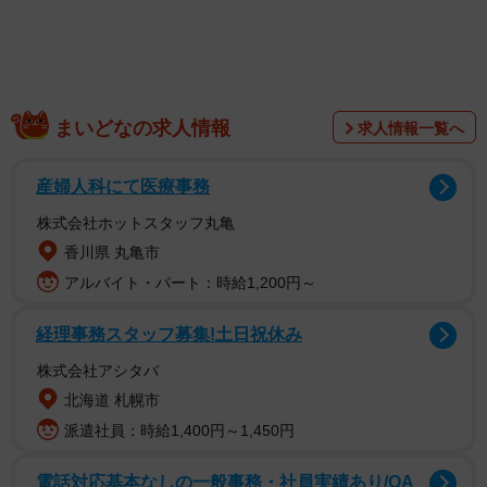
投稿には、ざまざまな声が寄せられました。拒否柴をして
いたのは、豆柴のぐりちゃん、3歳の女の子です。マイペー
スで、とにかく食べることが大好き、家ではのんびりまっ
まいどなの求人情報
求人情報一覧へ
たり過ごしていて、お腹が空くと『ご飯まだ？』って感じ
で呼びにくるといいます。お散歩では拒否柴を発動するこ
産婦人科にて医療事務
ともありますが、走り回るときは全力で楽しむそうです。
株式会社ホットスタッフ丸亀
香川県 丸亀市
アルバイト・パート：時給1,200円～
経理事務スタッフ募集!土日祝休み
株式会社アシタバ
北海道 札幌市
派遣社員：時給1,400円～1,450円
電話対応基本なしの一般事務・社員実績あり/OA