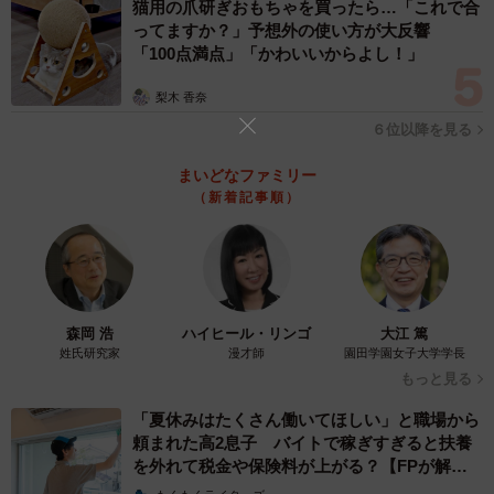
猫用の爪研ぎおもちゃを買ったら…「これで合
でカイカイして甘えてくるので、たまにパンの端っこの味
ってますか？」予想外の使い方が大反響
「100点満点」「かわいいからよし！」
がついていない部分を少しあげます」
梨木 香奈
――ぐりちゃんの特にかわいいところは？
６位以降を見る
「“ザ・柴犬”の性格で、すごくまったりした子です。顔がま
まいどなファミリー
（新着記事順）
んまるタヌキ系で、見ているだけで本当に癒されるので、
仕事で疲れた時や忙しい時に、ぐりの写真や動画を見てホ
ッとしてもらえたら嬉しいです！」
森岡 浩
ハイヒール・リンゴ
大江 篤
姓氏研究家
漫才師
園田学園女子大学学長
もっと見る
「夏休みはたくさん働いてほしい」と職場から
頼まれた高2息子 バイトで稼ぎすぎると扶養
を外れて税金や保険料が上がる？【FPが解
説】