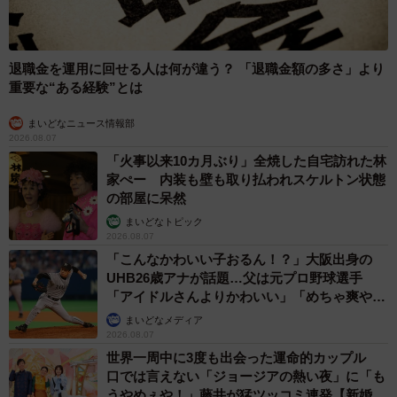
退職金を運用に回せる人は何が違う？ 「退職金額の多さ」より
重要な“ある経験”とは
まいどなニュース情報部
2026.08.07
「火事以来10カ月ぶり」全焼した自宅訪れた林
家ぺー 内装も壁も取り払われスケルトン状態
の部屋に呆然
まいどなトピック
2026.08.07
「こんなかわいい子おるん！？」大阪出身の
UHB26歳アナが話題…父は元プロ野球選手
「アイドルさんよりかわいい」「めちゃ爽や
か」
まいどなメディア
2026.08.07
世界一周中に3度も出会った運命的カップル
口では言えない「ジョージアの熱い夜」に「も
うやめぇや！」藤井が猛ツッコミ連発【新婚さ