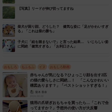
【写真】リードが伸び切ってますね
柴犬が困り顔、どうした？ 健気な姿に「足がかわいすぎ
る」「これは柴の勝ち」
子犬に「絵を踏まないで」と言った結果… いじらしい姿
に悶絶「健気すぎる」「お利口さん」
おもしろ
もふもふ
イヌ
おもしろ動画
赤ちゃんが気になる？ひょっこり顔を出す2匹
の猫の愛らしさに悶絶…！ 「こんなかわいい
構図あります？」「ベストショットすぎる！」
梨木 香奈
2026.08.08
1/3
猫用の爪研ぎおもちゃを買ったら…「これで合
ってますか？」予想外の使い方が大反響
それでは本日の拒否柴をご覧ください（提供：豆柴ぐりさん）