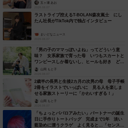
五ヶ瀬 あお
2026.08.07
ラストライブ控えるT-BOLAN森友嵐士 にし
たん社長がTikTok内で独占インタビュー
3/3
まいどなニュース
2026.08.07
どこでもお構いなく拒否柴発動！（提供：豆柴ぐりさん）
「男の子のママっぽいよね」ってどういう意
拒否するときも笑顔、気が済んだら自分から歩き始めるマ
味？ 女系家族で育った母 いつもスカートと
イペースさ——そんなぐりちゃんのペースに思わず根負け
ワンピースしか着ないし、ヒールも好き どの
へんが…
してしまう気持ち、わかるような気がしますね。
山岡 もと子
2026.08.07
2歳半の長男と生後2カ月の次男の母 母子手帳
2冊をイラストでいっぱいに 見る人を楽しま
せる家族ストーリーに「かわいすぎる！」
山岡 もと子
2026.08.07
「ちょっとババロアみたい」パートナーの誕生
日に手作りトートバッグ 完成まで1年 淡い
藍染めに漂うクラゲ よく見ると…「センスす