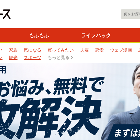
もふもふ
ライフハック
い
家族
気になる
買ってみたい
夫婦
恋愛
ウェブ漫画
ン
観光
スポーツ
もっと見る