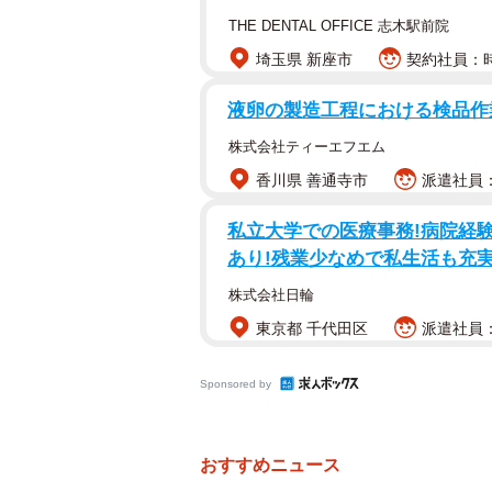
THE DENTAL OFFICE 志木駅前院
埼玉県 新座市
契約社員：時給
液卵の製造工程における検品作
株式会社ティーエフエム
香川県 善通寺市
派遣社員：
私立大学での医療事務!病院経験
あり!残業少なめで私生活も充
株式会社日輪
東京都 千代田区
派遣社員：
Sponsored by
おすすめニュース