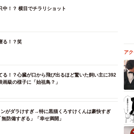
只中！？ 横目でチラリショット
寝る！？笑
アク
てる！？心臓が口から飛び出るほど驚いた飼い主に392
映画級の様子に「始祖鳥？」
ャンがダラけすぎ→特に黒猫くろすけくんは豪快すぎ
「無防備すぎる」「幸せ満開」