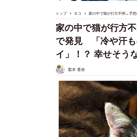
トップ
ネコ
家の中で猫が行方不明→予想
家の中で猫が行方不
で発見 「冷や汗
イ」！？ 幸せそう
梨木 香奈