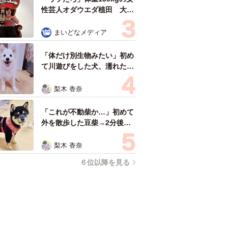
性芸人オダウエダ植田 大学
時代のほっそり姿に「マジ
で」
まいどなメディア
「体だけ別生物みたい」初め
て川遊びをした犬、濡れた直
後の激変ぶりが話題 「新種
だ！」「河童だ」「毛刈りさ
梨木 香奈
れたあとの羊」
「これが不動柴か…」初めて
外を散歩した豆柴→2分後、
足元でうるうる 「かわいす
ぎる」「ぬいぐるみみたい」
梨木 香奈
６位以降を見る