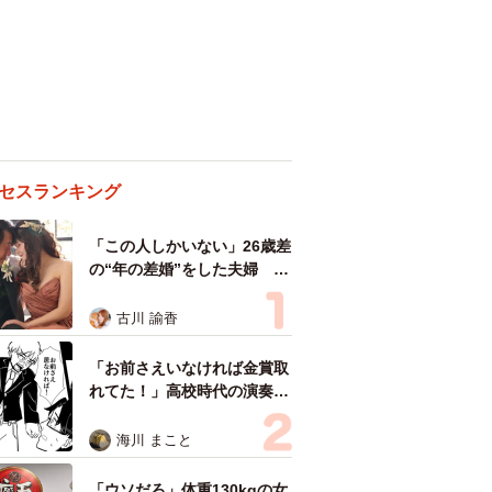
セスランキング
「この人しかいない」26歳差
の“年の差婚”をした夫婦 出
会いは？反対する声はなかっ
た？ 今の思いを聞いた
古川 諭香
「お前さえいなければ金賞取
れてた！」高校時代の演奏会
がトラウマ……責められた学
生は楽器修理職人に 10年後
海川 まこと
再会した因縁の相手から思わ
ぬ申し出【漫画】
「ウソだろ」体重130kgの女