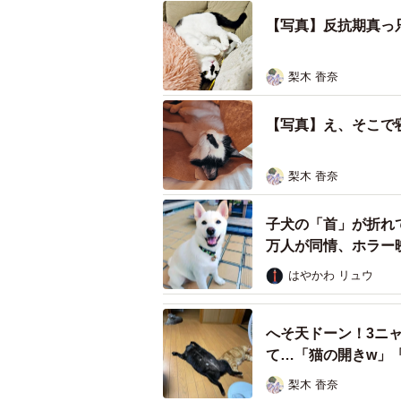
【写真】反抗期真っ
梨木 香奈
【写真】え、そこで
梨木 香奈
子犬の「首」が折れ
万人が同情、ホラー
はやかわ リュウ
へそ天ドーン！3ニ
て…「猫の開きw」
梨木 香奈