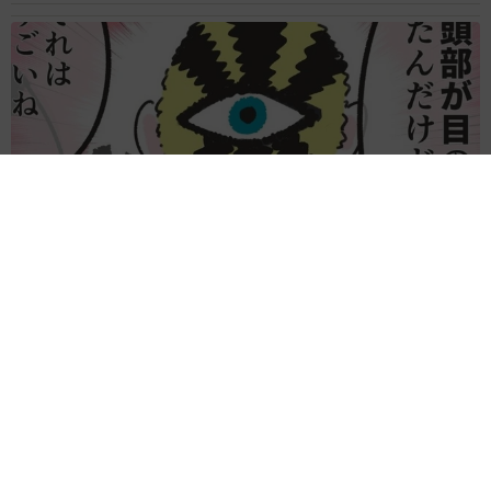
何かと人に舐められた黒髪時代 30代後半で金髪デビューした
ら…人生が激変！【漫画】
海川 まこと
2026.08.08
夫はマイファスHiro、義父母も義兄も超有名歌
手の28歳モデル兼俳優が第1子出産を報告「母
子ともに健康…日々、大切に過ごしたい」
まいどなトピック