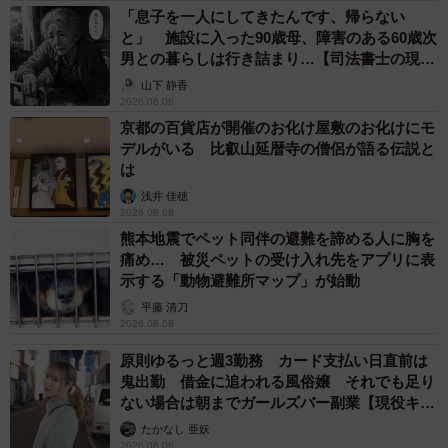
「息子を一人にしてきたんです、帰らない
と」 施設に入った90歳母、障害のある60歳次
男との暮らしは行き詰まり…【司法書士の現場
から】
山下 静香
2026.08.08
京都の百貨店が開催のお化け屋敷のお化けにモ
デルがいる 比叡山延暦寺の僧侶が語る伝説と
は
浅井 佳穂
2026.08.08
熊本地震でペット同伴の避難を諦める人に胸を
痛め… 被災ペットの受け入れ先をアプリに表
示する「動物避難所マップ」が始動
平藤 清刀
2026.08.08
原則ゆるっと週3勤務 カード支払い日直前は
鬼出勤 借金に追われる風俗嬢 それでも足り
ない場合は朝までガールズバー副業【現役キャ
ストに取材】
たかなし 亜妖
2026.08.08