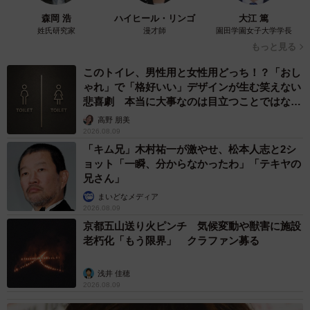
森岡 浩
ハイヒール・リンゴ
大江 篤
姓氏研究家
漫才師
園田学園女子大学学長
もっと見る
このトイレ、男性用と女性用どっち！？「おし
ゃれ」で「格好いい」デザインが生む笑えない
悲喜劇 本当に大事なのは目立つことではな
く…
高野 朋美
2026.08.09
「キム兄」木村祐一が激やせ、松本人志と2シ
ョット「一瞬、分からなかったわ」「テキヤの
兄さん」
まいどなメディア
2026.08.09
京都五山送り火ピンチ 気候変動や獣害に施設
老朽化「もう限界」 クラファン募る
浅井 佳穂
2026.08.09