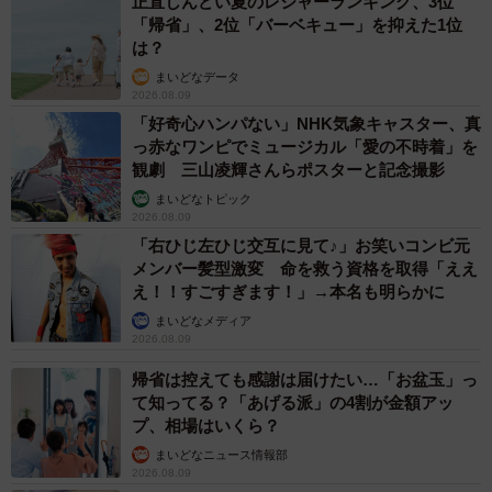
正直しんどい夏のレジャーランキング、3位
「帰省」、2位「バーベキュー」を抑えた1位
は？
まいどなデータ
2026.08.09
「好奇心ハンパない」NHK気象キャスター、真
っ赤なワンピでミュージカル「愛の不時着」を
観劇 三山凌輝さんらポスターと記念撮影
まいどなトピック
2026.08.09
「右ひじ左ひじ交互に見て♪」お笑いコンビ元
メンバー髪型激変 命を救う資格を取得「ええ
え！！すごすぎます！」→本名も明らかに
まいどなメディア
2026.08.09
帰省は控えても感謝は届けたい…「お盆玉」っ
て知ってる？「あげる派」の4割が金額アッ
プ、相場はいくら？
まいどなニュース情報部
2026.08.09