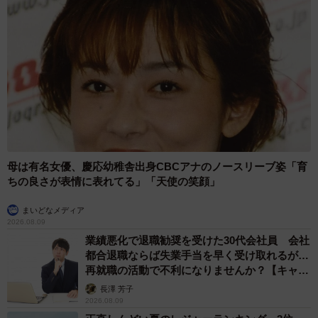
母は有名女優、慶応幼稚舎出身CBCアナのノースリーブ姿「育
ちの良さが表情に表れてる」「天使の笑顔」
まいどなメディア
2026.08.09
業績悪化で退職勧奨を受けた30代会社員 会社
都合退職ならば失業手当を早く受け取れるが…
再就職の活動で不利になりませんか？【キャリ
アカウンセラーが解説】
長澤 芳子
2026.08.09