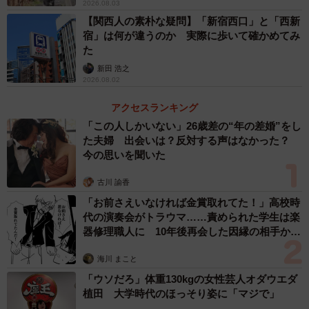
2026.08.03
【関西人の素朴な疑問】「新宿西口」と「西新
宿」は何が違うのか 実際に歩いて確かめてみ
2/2
た
新田 浩之
「SUWALOCA」の「ライト」にはロングシートの「うれしート」も含ま
2026.08.02
れる
アクセスランキング
「SUWALOCA」がスタートして、3カ月が経過しました。
「この人しかいない」26歳差の“年の差婚”をし
駅では「SUWALOCA」のポスターを見かけるようになりま
た夫婦 出会いは？反対する声はなかった？
今の思いを聞いた
した。しかし、車内の会話では、「Aシート」は耳にするこ
とがあっても、「SUWALOCA」はまだ耳にしません。さす
古川 諭香
がに、3カ月ではブランドの定着は難しいでしょうから、こ
「お前さえいなければ金賞取れてた！」高校時
れからの定着に向けたJR西の施策に注目したいところで
代の演奏会がトラウマ……責められた学生は楽
器修理職人に 10年後再会した因縁の相手から
す。
思わぬ申し出【漫画】
海川 まこと
「ウソだろ」体重130kgの女性芸人オダウエダ
植田 大学時代のほっそり姿に「マジで」