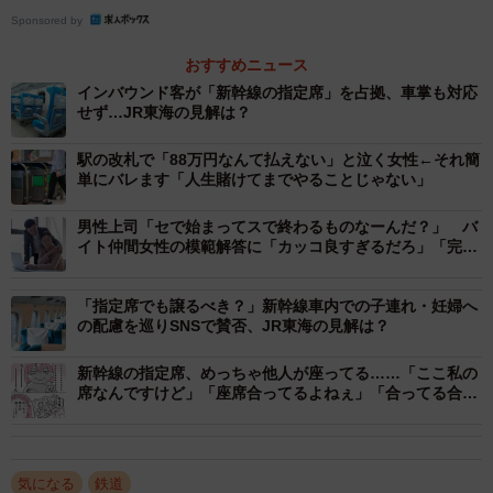
Sponsored by
一方、「ライト」に含まれるのは「うれしート」のみで
おすすめニュース
す。「うれしート」は京阪神エリアの一部の新快速、快
インバウンド客が「新幹線の指定席」を占拠、車掌も対応
せず…JR東海の見解は？
速、普通、広島エリアの一部の快速に設けられ、座席の一
部が有料座席になっています。
駅の改札で「88万円なんて払えない」と泣く女性←それ簡
単にバレます「人生賭けてまでやることじゃない」
「SUWALOCA」のポイントは「スタンダード」において、
男性上司「セで始まってスで終わるものなーんだ？」 バ
特急料金が不要な新快速と特急料金が必要な通勤特急と特
イト仲間女性の模範解答に「カッコ良すぎるだろ」「完璧
な返し！」
急が同列に扱われている点です。京阪神エリアにおいて、
「SUWALOCA」に含まれる特急（一部列車は除く）と通勤
「指定席でも譲るべき？」新幹線車内での子連れ・妊婦へ
の配慮を巡りSNSで賛否、JR東海の見解は？
特急は「J-WESTチケットレス」で購入すると、特急料金は
600円～になります。指定席特急料金（通常期）だと、最低
新幹線の指定席、めっちゃ他人が座ってる……「ここ私の
でも1,290円なので、割安に特急、通勤特急に乗車できま
席なんですけど」「座席合ってるよねぇ」「合ってる合っ
てる」その後どうなった？【漫画】
す。
なお、新快速の有料座席サービス「Aシート」は追加料金
気になる
鉄道