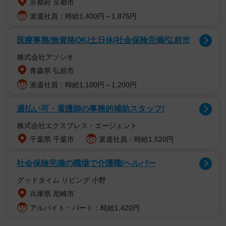
京都府 京都市
派遣社員：時給1,400円～1,875円
医療事務/無資格OK/土日休/社会保険完備/弘前市
新ブランド「SUWALOCA」には2つのサービス「スタンダ
株式会社アソシオ
ード」と「ライト」があります。「スタンダード」はリク
青森県 弘前市
ライニング座席となり、一部列車で電源コンセントやWiFi
派遣社員：時給1,100円～1,200円
サービスを提供しています。一方、「ライト」のポイント
は「スタンダード」よりも割安な追加料金です。「ライ
週払い可・看護師の事務的補助スタッフ!
ト」の座席はリクライニングではなく、一般の転換クロス
株式会社エクスプレス・エージェント
シートもしくはロングシートです。
千葉県 千葉市
派遣社員：時給1,520円
「スタンダード」に含まれる列車・サービスは一部の新快
社会保険完備の職場で介護職/ヘルパー
速に設けられている有料座席サービス「Aシート」、ラッシ
グッドタイム リビング 小野
ュ時に京阪神エリアを走る通勤特急「らくラクはりま」
兵庫県 尼崎市
「らくラクびわこ」「らくラクやまと」、そして、「サン
アルバイト・パート：時給1,420円
ダーバード」や「スーパーはくと」をはじめとした特急列
車です。