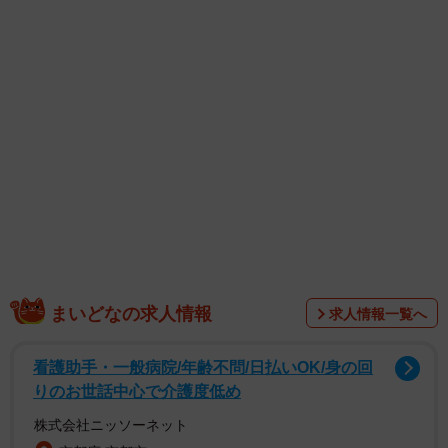
1/2
新快速「Aシート」車両（先頭車）報道公開から
まいどなの求人情報
求人情報一覧へ
看護助手・一般病院/年齢不問/日払いOK/身の回
りのお世話中心で介護度低め
株式会社ニッソーネット