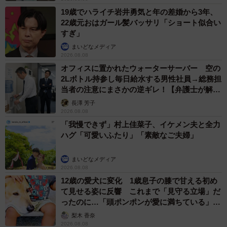
19歳でハライチ岩井勇気と年の差婚から3年、
22歳元おはガール髪バッサリ「ショート似合い
すぎ」
まいどなメディア
2026.08.08
オフィスに置かれたウォーターサーバー 空の
2Lボトル持参し毎日給水する男性社員→総務担
当者の注意にまさかの逆ギレ！【弁護士が解
説】
長澤 芳子
2026.08.08
「我慢できず」村上佳菜子、イケメン夫と全力
ハグ「可愛いふたり」「素敵なご夫婦」
まいどなメディア
2026.08.08
12歳の愛犬に変化 1歳息子の膝で甘える初め
て見せる姿に反響 これまで「見守る立場」だ
ったのに…「頭ポンポンが愛に満ちている」
「尊…」
梨木 香奈
2026.08.08