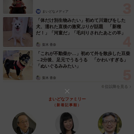
まいどなメディア
「体だけ別生物みたい」初めて川遊びをした
犬、濡れた直後の激変ぶりが話題 「新種
だ！」「河童だ」「毛刈りされたあとの羊」
梨木 香奈
「これが不動柴か…」初めて外を散歩した豆柴
→2分後、足元でうるうる 「かわいすぎる」
「ぬいぐるみみたい」
梨木 香奈
６位以降を見る
まいどなファミリー
（新着記事順）