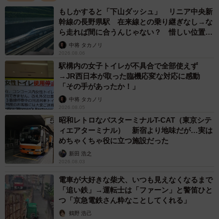
（チケットレス指定席券）600円です。「特急」と聞くと、
もしかすると「下山ダッシュ」 リニア中央新
料金面からついつい身構えますが、新快速「Aシート」と同
幹線の長野県駅 在来線との乗り継ぎなし→な
ら走れば間に合うんじゃない？ 惜しい位置関
じカテゴリーになり、かつ割安で乗車可能なので、多少は
係が反響
中将 タカノリ
特急料金の割高感も払しょくされるのではないでしょう
2026.08.06
か。
駅構内の女子トイレが不具合で全部使えず
→JR西日本が取った臨機応変な対応に感動
「その手があったか！」
これからの普及に期待
中将 タカノリ
2026.08.05
昭和レトロなバスターミナルT-CAT（東京シテ
ィエアターミナル） 新宿より地味だが…実は
めちゃくちゃ役に立つ施設だった
新田 浩之
2026.08.03
電車が大好きな柴犬、いつも見えなくなるまで
「追い鉄」→運転士は「ファーン」と警笛ひと
つ「京急電鉄さん粋なことしてくれる」
鶴野 浩己