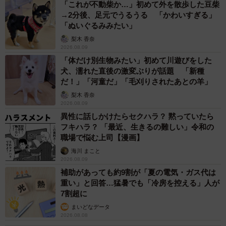
「これが不動柴か…」初めて外を散歩した豆柴
→2分後、足元でうるうる 「かわいすぎる」
「ぬいぐるみみたい」
梨木 香奈
2026.08.09
「体だけ別生物みたい」初めて川遊びをした
犬、濡れた直後の激変ぶりが話題 「新種
だ！」「河童だ」「毛刈りされたあとの羊」
梨木 香奈
2026.08.09
異性に話しかけたらセクハラ？ 黙っていたら
フキハラ？ 「最近、生きるの難しい」令和の
職場で悩む上司【漫画】
海川 まこと
2026.08.09
補助があっても約9割が「夏の電気・ガス代は
重い」と回答…猛暑でも「冷房を控える」人が
7割超に
まいどなデータ
2026.08.08