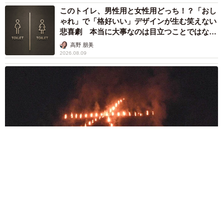
このトイレ、男性用と女性用どっち！？「おし
ゃれ」で「格好いい」デザインが生む笑えない
悲喜劇 本当に大事なのは目立つことではな
く…
高野 朋美
2026.08.09
京都五山送り火ピンチ 気候変動や獣害に施設老朽化「もう限
界」 クラファン募る
浅井 佳穂