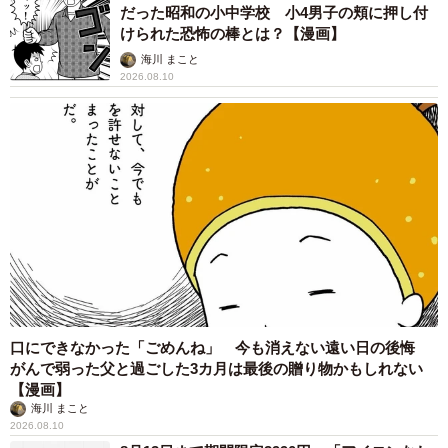
だった昭和の小中学校 小4男子の頬に押し付
けられた恐怖の棒とは？【漫画】
海川 まこと
2026.08.10
口にできなかった「ごめんね」 今も消えない遠い日の後悔
がんで弱った父と過ごした3カ月は最後の贈り物かもしれない
【漫画】
海川 まこと
2026.08.10