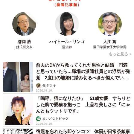
（新着記事順）
森岡 浩
ハイヒール・リンゴ
大江 篤
姓氏研究家
漫才師
園田学園女子大学学長
もっと見る
前夫のDVから救ってくれた男性と結婚 円満
と思っていたら…職場の派遣社員との浮気が発
覚 2度目の離婚に踏み切るべきか悩んでいま
す【夫婦関係修復カウンセラーが解説】
長澤 芳子
2026.08.10
「嗚呼、猫になりたひ」 51歳女優 すらりと
した腕で愛猫を抱っこ 上品な美しさに「にゃ
んともウットリです」
まいどなトピック
2026.08.10
宿題を忘れたら即ゲンコツ 体罰が日常茶飯事