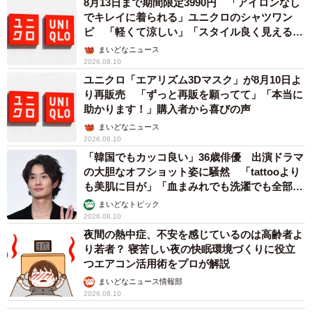
8月13日まで期間限定3990円 「アイロンなし
でキレイに着られる」ユニクロのシャツワン
ピ 「軽くて涼しい」「スタイル良く見える」
の声
まいどなニュース
2026.08.10
ユニクロ「エアリズム3Dマスク」が8月10日よ
り再販売 「ずっと再販を願ってて」「本当に
助かります！」購入者から喜びの声
まいどなニュース
2026.08.10
「韓国でもカッコ良い」36歳俳優 出演ドラマ
の大胆なオフショット姿に騒然 「tattooより
も美肌に目が」「血まみれでも洗濯でも全部か
っこいい」
まいどなトピック
2026.08.10
夜間の熱中症、不安を感じているのは高齢者よ
り若者？ 寝苦しい夜の快眠環境づくりに役立
つエアコン活用術をプロが解説
まいどなニュース情報部
2026.08.10