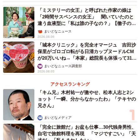
「ミステリーの女王」と呼ばれた作家の娘は
「2時間サスペンスの女王」 聞いていたのと
違う血液型に「私は誰の子なの？」【徹子の部
屋】
まいどなニュース
2026.08.06
「城本クリニック」を完全オマージュ 吉田沙
保里がゴロゴロ転がる日清カップヌードルCM
が20万いいね→「本家」総院長も体張って31万
いいね
まいどなニュース調査部
2026.08.05
アクセスランキング
「キム兄」木村祐一が激やせ、松本人志と2シ
ョット「一瞬、分からなかったわ」「テキヤの
兄さん」
まいどなメディア
「完全に旅館だ」お盆も仕事…30代独身男性、
自宅で旅館料理を再現 「マジですごい」「天