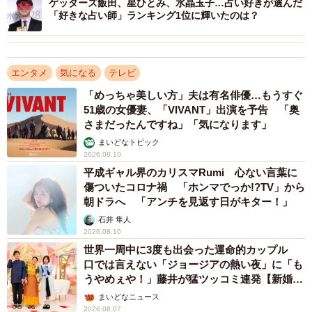
ゲッターズ飯田、星ひとみ、水晶玉子…占い好きが選んだ
「好きな占い師」ランキング1位に輝いたのは？
私生活では2020年12月、俳優の松坂桃李さん（37）と結婚
し、2023年に第1子を出産。現在は自然の中で過ごした
り、日々の習慣を通じて心を整える日常を大切にしている
エンタメ
気になる
テレビ
そうで、自宅ではハーブを育て、料理にいそしんでいると
「めっちゃ美しい方」夫は有名俳優…もうすぐ
51歳の女優妻、「VIVANT」出演を予告 「奥
も。番組では、最新作で激動の人生を演じた経験から得た
さまだったんですね」「気になります」
生活への感謝と、今後の抱負を語っています。
まいどなトピック
2026.08.10
平成ギャル界のカリスマRumi 心ない言葉に
傷ついたコロナ禍 「ホンマでっか!?TV」から
朝ドラへ 「アンチを見返す日がキター！」
石井 隼人
2026.08.10
世界一周中に3度も出会った運命的カップル
口では言えない「ジョージアの熱い夜」に「も
うやめぇや！」藤井が猛ツッコミ連発【新婚さ
ん】
まいどなニュース
2026.08.07