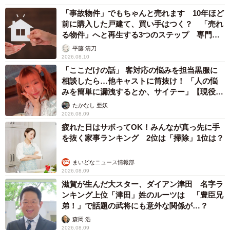
「事故物件」でもちゃんと売れます 10年ほど
前に購入した戸建て、買い手はつく？ 「売れ
る物件」へと再生する3つのステップ 専門家
が解説
平藤 清刀
2026.08.10
「ここだけの話」 客対応の悩みを担当黒服に
相談したら…他キャストに筒抜け！ 「人の悩
みを簡単に漏洩するとか、サイテー」【現役キ
ャストに取材】
たかなし 亜妖
2026.08.09
疲れた日はサボってOK！みんなが真っ先に手
を抜く家事ランキング 2位は「掃除」1位は？
まいどなニュース情報部
2026.08.09
滋賀が生んだ大スター、ダイアン津田 名字ラ
ンキング上位「津田」姓のルーツは 「豊臣兄
弟！」で話題の武将にも意外な関係が…？
森岡 浩
2026.08.09