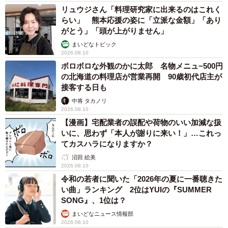
リュウジさん「料理研究家に出来るのはこれく
らい」 熊本応援の姿に「立派な金額」「あり
がとう」「頭が上がりません」
まいどなトピック
2026.08.10
ボロボロな外観のかに太郎 名物メニュ−500円
の北海道の料理店が営業再開 90歳初代店主が
接客する日も
中将 タカノリ
2026.08.10
【漫画】宅配業者の誤配や荷物のいい加減な扱
いに、思わず「本人が謝りに来い！」…これっ
てカスハラになりますか？
沼田 絵美
2026.08.10
令和の若者に聞いた「2026年の夏に一番聴きた
い曲」ランキング 2位はYUIの『SUMMER
SONG』、1位は？
まいどなニュース情報部
2026.08.10