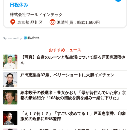
日祝休み
また、2020年ごろ亡くなった父は少林寺拳法の師範で、礼
株式会社ワールドインテック
儀やあいさつを厳しく教えられたそう。戸田さんが16歳で
東京都 品川区
派遣社員：時給1,680円
上京する際に後押ししてくれた父の言葉や、帰省時に実感
した家族の愛情など、自身のルーツを振り返ります。
Sponsored by
おすすめニュース
【写真】自身のルーツと私生活について語る戸田恵梨香さ
ん
戸田恵梨香37歳、ベリーショートに大胆イメチェン
細木数子の後継者・養女かおり「母が昔住んでいた家」京
都の豪邸紹介「108段の階段を腕を組み一緒に下りた」
「え！？何！？」「すごい攻めてる！」戸田恵梨香、印象
3/3
激変の近影にSNS驚愕
黒柳徹子さん（右）とトークを展開する戸田恵梨香さん