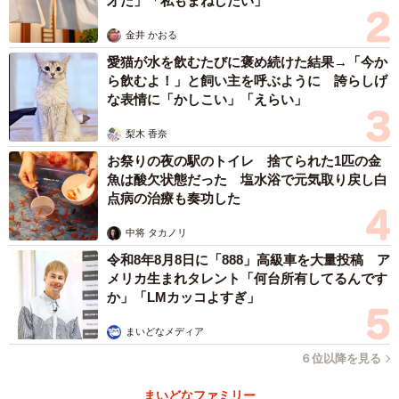
才だ」「私もまねしたい」
金井 かおる
愛猫が水を飲むたびに褒め続けた結果→「今か
ら飲むよ！」と飼い主を呼ぶように 誇らしげ
な表情に「かしこい」「えらい」
梨木 香奈
お祭りの夜の駅のトイレ 捨てられた1匹の金
魚は酸欠状態だった 塩水浴で元気取り戻し白
点病の治療も奏功した
中将 タカノリ
令和8年8月8日に「888」高級車を大量投稿 ア
メリカ生まれタレント「何台所有してるんです
か」「LMカッコよすぎ」
まいどなメディア
６位以降を見る
まいどなファミリー