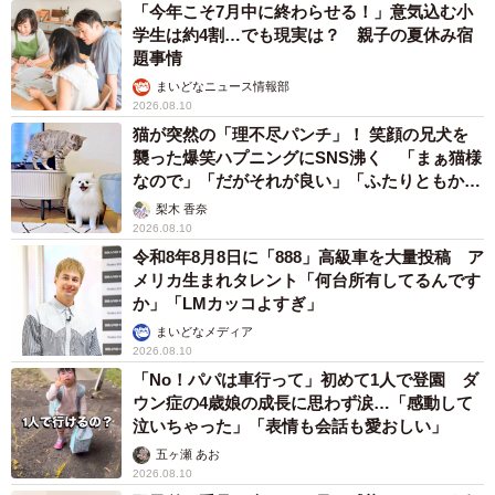
「今年こそ7月中に終わらせる！」意気込む小
学生は約4割…でも現実は？ 親子の夏休み宿
題事情
まいどなニュース情報部
2026.08.10
猫が突然の「理不尽パンチ」！ 笑顔の兄犬を
襲った爆笑ハプニングにSNS沸く 「まぁ猫様
なので」「だがそれが良い」「ふたりともかわ
いいね」
梨木 香奈
2026.08.10
令和8年8月8日に「888」高級車を大量投稿 ア
メリカ生まれタレント「何台所有してるんです
か」「LMカッコよすぎ」
まいどなメディア
2026.08.10
「No！パパは車行って」初めて1人で登園 ダ
ウン症の4歳娘の成長に思わず涙…「感動して
泣いちゃった」「表情も会話も愛おしい」
五ヶ瀬 あお
2026.08.10