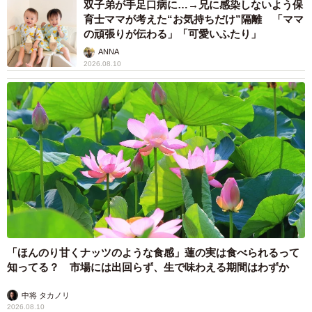
双子弟が手足口病に…→兄に感染しないよう保
育士ママが考えた“お気持ちだけ”隔離 「ママ
の頑張りが伝わる」「可愛いふたり」
ANNA
2026.08.10
「ほんのり甘くナッツのような食感」蓮の実は食べられるって
知ってる？ 市場には出回らず、生で味わえる期間はわずか
中将 タカノリ
2026.08.10