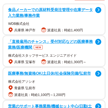
食品メーカーでの原材料受発注管理や在庫データ
入力業務/事務作業
WDB株式会社
兵庫県 神戸市
派遣社員：時給1,400円
「直接雇用のチャンス」受付対応などの医療事務
業務/医療機関
NEW
「六星占術」「大殺界」などでメディアを席巻した占い
株式会社スタッフサービス エンジニアガイド
師、細木数子さんがモデルのドラマ「地獄に堕ちるわよ」
兵庫県 宝塚市
派遣社員：時給1,300円～
（Netflix）で細木さん役を演じ、話題を集めている戸田さ
医療事務/無資格OK/土日休/社会保険完備/弘前市
ん。デビュー作のNHK朝ドラ「オードリー」（2000年後
株式会社アソシオ
期）では、ヒロインの養母に扮する大竹しのぶさんの少女
青森県 弘前市
時代を演じ、人気を博しました。のちに朝ドラ「スカーレ
派遣社員：時給1,100円～1,200円
ット」（2019年後期）でヒロインを務めた際には、自身の
成長を実感したと明かします。
営業のサポート事務業務/機械セット中心/日勤/土