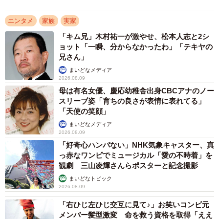
エンタメ
家族
実家
「キム兄」木村祐一が激やせ、松本人志と2シ
ョット「一瞬、分からなかったわ」「テキヤの
兄さん」
まいどなメディア
2026.08.09
母は有名女優、慶応幼稚舎出身CBCアナのノー
スリーブ姿「育ちの良さが表情に表れてる」
「天使の笑顔」
まいどなメディア
2026.08.09
「好奇心ハンパない」NHK気象キャスター、真
っ赤なワンピでミュージカル「愛の不時着」を
観劇 三山凌輝さんらポスターと記念撮影
まいどなトピック
2026.08.09
「右ひじ左ひじ交互に見て♪」お笑いコンビ元
メンバー髪型激変 命を救う資格を取得「ええ