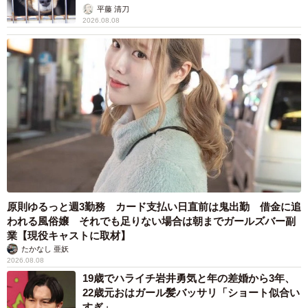
平藤 清刀
2026.08.08
原則ゆるっと週3勤務 カード支払い日直前は鬼出勤 借金に追
われる風俗嬢 それでも足りない場合は朝までガールズバー副
業【現役キャストに取材】
たかなし 亜妖
2026.08.08
19歳でハライチ岩井勇気と年の差婚から3年、
22歳元おはガール髪バッサリ「ショート似合い
すぎ」