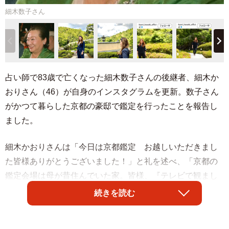
細木数子さん
占い師で83歳で亡くなった細木数子さんの後継者、細木か
おりさん（46）が自身のインスタグラムを更新。数子さん
がかつて暮らした京都の豪邸で鑑定を行ったことを報告し
ました。
細木かおりさんは「今日は京都鑑定 お越しいただきまし
た皆様ありがとうございました！」と礼を述べ、「京都の
鑑定会場は母が昔住んでいた家。皆様、『テレビで観まし
た！』『素敵な場所ですね！』と喜んでくださいます」と
続きを読む
きれいに刈りそろえた庭木が広がる和風の庭を紹介しまし
た。