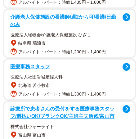
アルバイト・パート：時給1,435円～1,600円
介護老人保健施設の看護師/週2から可/看護/日勤
のみ
医療法人瑞岐会/介護老人保健施設 ひざし
岐阜県 瑞浪市
アルバイト・パート：時給1,200円～1,400円
医療事務スタッフ
医療法人社団岩城産婦人科
北海道 苫小牧市
現在は、直接依頼人の話を聞く個人鑑定に加え、「細木数
アルバイト・パート：時給1,300円～1,400円
子六星占術」という占いサイトも監修しています。
診療所で患者さんの受付をする医療事務スタッ
フ/週払いOK/ブランクOK/主婦主夫活躍/富山市
株式会社ウォーライト
富山県 富山市