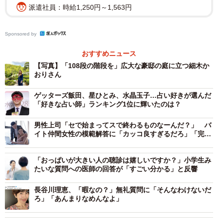
派遣社員：時給1,250円～1,563円
Sponsored by
おすすめニュース
【写真】「108段の階段を」広大な豪邸の庭に立つ細木か
おりさん
ゲッターズ飯田、星ひとみ、水晶玉子…占い好きが選んだ
「好きな占い師」ランキング1位に輝いたのは？
男性上司「セで始まってスで終わるものなーんだ？」 バ
イト仲間女性の模範解答に「カッコ良すぎるだろ」「完璧
な返し！」
「おっぱいが大きい人の聴診は嬉しいですか？」小学生み
たいな質問への医師の回答が「すごい分かる」と反響
長谷川理恵、「暇なの？」無礼質問に「そんなわけないだ
ろ」「あんまりなめんなよ」