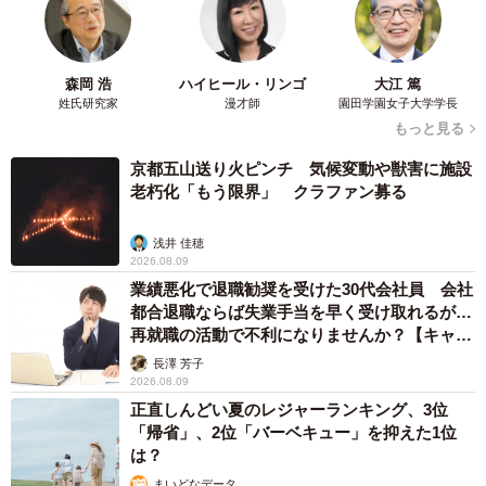
森岡 浩
ハイヒール・リンゴ
大江 篤
姓氏研究家
漫才師
園田学園女子大学学長
もっと見る
京都五山送り火ピンチ 気候変動や獣害に施設
老朽化「もう限界」 クラファン募る
浅井 佳穂
2026.08.09
業績悪化で退職勧奨を受けた30代会社員 会社
都合退職ならば失業手当を早く受け取れるが…
再就職の活動で不利になりませんか？【キャリ
アカウンセラーが解説】
長澤 芳子
2026.08.09
正直しんどい夏のレジャーランキング、3位
「帰省」、2位「バーベキュー」を抑えた1位
は？
まいどなデータ