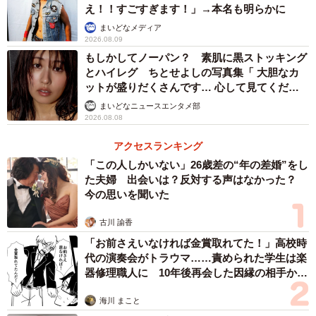
え！！すごすぎます！」→本名も明らかに
まいどなメディア
2026.08.09
もしかしてノーパン？ 素肌に黒ストッキング
とハイレグ ちとせよしの写真集「 大胆なカ
ットが盛りだくさんです… 心して見てくださ
い」
まいどなニュースエンタメ部
2026.08.08
アクセスランキング
「この人しかいない」26歳差の“年の差婚”をし
た夫婦 出会いは？反対する声はなかった？
今の思いを聞いた
古川 諭香
「お前さえいなければ金賞取れてた！」高校時
代の演奏会がトラウマ……責められた学生は楽
器修理職人に 10年後再会した因縁の相手から
思わぬ申し出【漫画】
海川 まこと