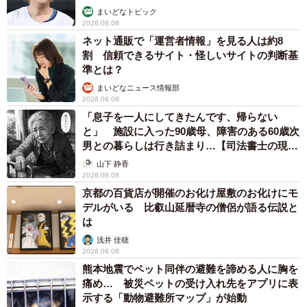
まいどなトピック
2026.08.08
ネット通販で「運営者情報」を見る人は約8
割 信頼できるサイト・怪しいサイトの判断基
準とは？
まいどなニュース情報部
2026.08.08
「息子を一人にしてきたんです、帰らない
と」 施設に入った90歳母、障害のある60歳次
男との暮らしは行き詰まり…【司法書士の現場
から】
山下 静香
2026.08.08
京都の百貨店が開催のお化け屋敷のお化けにモ
デルがいる 比叡山延暦寺の僧侶が語る伝説と
は
浅井 佳穂
2026.08.08
熊本地震でペット同伴の避難を諦める人に胸を
痛め… 被災ペットの受け入れ先をアプリに表
示する「動物避難所マップ」が始動