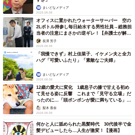
まいどなメディア
2026.08.08
オフィスに置かれたウォーターサーバー 空の
2Lボトル持参し毎日給水する男性社員→総務担
当者の注意にまさかの逆ギレ！【弁護士が解
説】
長澤 芳子
2026.08.08
「我慢できず」村上佳菜子、イケメン夫と全力
ハグ「可愛いふたり」「素敵なご夫婦」
まいどなメディア
2026.08.08
12歳の愛犬に変化 1歳息子の膝で甘える初め
て見せる姿に反響 これまで「見守る立場」だ
ったのに…「頭ポンポンが愛に満ちている」
「尊…」
梨木 香奈
2026.08.08
何かと人に舐められた黒髪時代 30代後半で金
髪デビューしたら…人生が激変！【漫画】