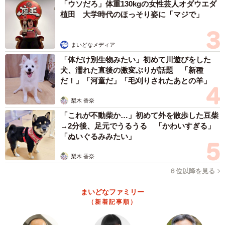
「ウソだろ」体重130kgの女性芸人オダウエダ
植田 大学時代のほっそり姿に「マジで」
まいどなメディア
「体だけ別生物みたい」初めて川遊びをした
犬、濡れた直後の激変ぶりが話題 「新種
だ！」「河童だ」「毛刈りされたあとの羊」
梨木 香奈
「これが不動柴か…」初めて外を散歩した豆柴
→2分後、足元でうるうる 「かわいすぎる」
「ぬいぐるみみたい」
梨木 香奈
６位以降を見る
まいどなファミリー
（新着記事順）