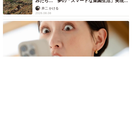
みたら… 夢の「スマートな菜園生活」実現な
るか
井二 かける
2026.08.08
プチバズしたママ友とのLINEスクショ うっかり電話番号を流
出させちゃった！ 激怒する友人 慰謝料の相場はいくらですか
【弁護士が解説】
長澤 芳子
2026.08.08
「テレビより私を見て？」パパの目の前に陣取
る犬に1.4万いいね あまりにも健気な熱烈ア