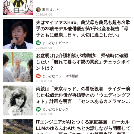
海川 まこと
2026.08.08
夫はマイファスHiro、義父母も義兄も超有名歌
手の28歳モデル兼俳優が第1子出産を報告「母
子ともに健康…日々、大切に過ごしたい」
まいどなトピック
2026.08.08
お盆明けは介護相談が3割増加 帰省時に確認
したい「離れて暮らす親の異変」チェックポイ
ントは？
まいどなニュース情報部
2026.08.08
両親は「東京キッド」の看板役者 ライダー演
じた42歳元俳優が再婚妻との「ウエディングフ
ォト」計画を明言 「センスあるカメラマン求
む」
まいどなトピック
2026.08.08
ITエンジニアがAIとつくる家庭菜園 ローカル
LLMのゆるふわAIたちとお話しながら開墾して