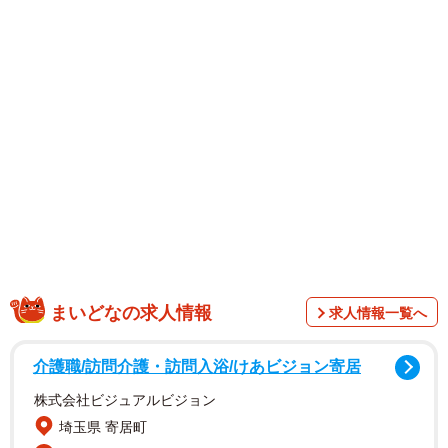
「幼い頃、中庭のブランコや鉄棒で遊んでいる私を、お茶
を飲みながらにこやかに見守る母」「また80歳を過ぎ、こ
の108段の階段を腕を組み一緒に下りたこと。階段を上り下
りしながら、いつも思い出します」と思い出を振り返り、
「心に刻まれた大切な想い出を胸に、これからも日々精進
していきたいと思います」と思いを新たにしていました。
かおりさんは数子さんの姪として育ち、後に養子縁組によ
り養女となりました。数子さんから「後継者になってほし
い」と頼まれ、当初はマネージャー業務による仕事のサポ
ートを引き受けました。数子さんの鑑定を間近で見て、数
まいどなの求人情報
求人情報一覧へ
子さんがどのように人と向き合い、どのような姿勢で助言
をしているのか知り、「母の代でなくなってしまうなんて
介護職/訪問介護・訪問入浴/けあビジョン寄居
もったいない」と六星占術の継承者になることを決意した
株式会社ビジュアルビジョン
とメディアのインタビューに語っています。
埼玉県 寄居町