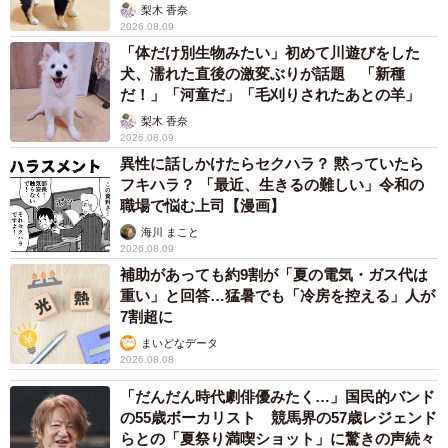
梨木 香奈
2026.08.09
「体だけ別生物みたい」初めて川遊びをした
犬、濡れた直後の激変ぶりが話題 「新種
だ！」「河童だ」「毛刈りされたあとの羊」
梨木 香奈
2026.08.09
異性に話しかけたらセクハラ？ 黙っていたら
フキハラ？ 「最近、生きるの難しい」令和の
職場で悩む上司【漫画】
海川 まこと
2026.08.09
補助があっても約9割が「夏の電気・ガス代は
重い」と回答…猛暑でも「冷房を控える」人が
7割超に
まいどなデータ
2026.08.08
「だんだん時代劇俳優みたく…」国民的バンド
の55歳ボーカリスト 競馬界の57歳レジェンド
らとの「夏祭り満喫ショット」に驚きの声続々