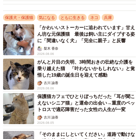
保護犬・保護猫
気になる
ともに生きる
ネコ
兵庫
「かわいいストーカーに追われています」甘え
ん坊な元保護猫 最後は飼い主にダイブする姿
に「間違いなく犬」「完全に親子」と反響
梨木 香奈
2026.08.06
3/8
がんと片目の失明、3時間おきの壮絶な介護を
乗り越えた猫 「叶わないかもしれない」と覚
この子は横隔膜ヘルニアでケアを受けている
悟した19歳の誕生日を迎えて感動
古川 諭香
「里親詐欺」で奪われた命…犯人を追い詰めた執
2026.08.06
念と消えない悔しさ
保護猫カフェでひとりぼっちだった「耳が聞こ
えないシニア猫」と運命の出会い→重度のペッ
西尾さんがこの活動を始めたのは、虐待目的で子猫を引き
トロスで適応障害だった女性の人生が一変
取る「里親詐欺」に遭った苦い経験がきっかけだった。
古川 諭香
2026.08.05
10年ほど前、母猫を交通事故で亡くした子猫を数匹引き取
「そのままにしといてください」道路で動けな