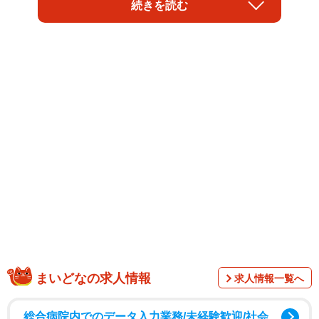
ている。同時に、現代社会で何となく生きづらさを抱える
続きを読む
人が、猫の世話をしながら自分を取り戻せる場でもある。
代表の西尾美香さんに、取り組みについて聞いた。
年間140匹を新しい家族のもとへ
まいどなの求人情報
求人情報一覧へ
オープンシェルター保護猫ふみふみ（以下、ふみふみ）が
総合病院内でのデータ入力業務/未経験歓迎/社会
行っているのは、いわゆる「保護猫活動」だが、その内容