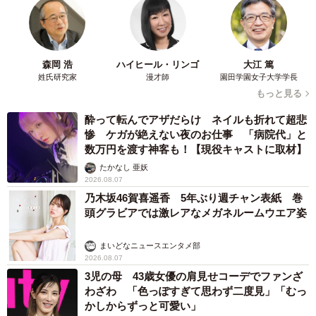
森岡 浩
ハイヒール・リンゴ
大江 篤
姓氏研究家
漫才師
園田学園女子大学学長
もっと見る
酔って転んでアザだらけ ネイルも折れて超悲
惨 ケガが絶えない夜のお仕事 「病院代」と
5/8
数万円を渡す神客も！【現役キャストに取材】
元飼い猫で人懐っこい子が多い
たかなし 亜妖
2026.08.07
乃木坂46賀喜遥香 5年ぶり週チャン表紙 巻
協力してくれる仲間が増えていく中で、西尾さんはある変
頭グラビアでは激レアなメガネルームウエア姿
化に気づいた。
まいどなニュースエンタメ部
「猫を救うための場所が、いつしか人を救う場所になって
2026.08.07
いたんです」
3児の母 43歳女優の肩見せコーデでファンざ
わざわ 「色っぽすぎて思わず二度見」「むっ
かしからずっと可愛い」
それを象徴する、ある少女との出会いがある。