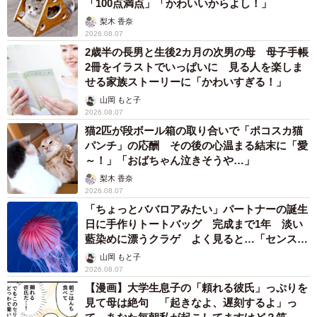
「100点満点」「かわいいからよし！」
この2匹は親子で保護された
梨木 香奈
2026.08.07
20代のボランティアスタッフたちが進める「20代
2歳半の長男と生後2カ月の次男の母 母子手帳
プロジェクト」
2冊をイラストでいっぱいに 見る人を楽しま
せる家族ストーリーに「かわいすぎる！」
ボランティアスタッフには老若男女さまざまな人たちがい
山岡 もと子
るが、20代のスタッフを中心に取り組まれているのが「20
2026.08.07
代プロジェクト」だ。各自の得意分野を生かして、楽しみ
猫2匹が段ボール箱の取り合いで「ポコスカ猫
パンチ」の応酬 その後の心温まる結末に「愛
ながら保護猫活動に参加できる仕組みづくりを目指す。
～！」「おばちゃん泣きそうや…」
梨木 香奈
その内容は、大きく4つに分けられる。
2026.08.07
「ちょっとババロアみたい」パートナーの誕生
ひとつは、若手作家のイラストやハンドメイド作品をチャ
日に手作りトートバッグ 完成まで1年 淡い
藍染めに漂うクラゲ よく見ると…「センスす
リティーグッズ（缶バッジ、ポーチ等）化して、表現の場
ごい」
山岡 もと子
と支援を両立させる「アートボランティア」。
2026.08.07
【漫画】大学生息子の「頼れる彼氏」っぷりを
ふたつめは、ゴミ拾いを通じて地域社会の一員として環境
見て母は絶句 「起きなよ、遅刻するよ」っ