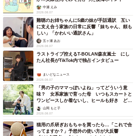
紙が届いた。そこには、目を輝かせて通う娘の姿への喜び
中瀬 えみ
と、「将来、このような仕事をしてみたい」と娘が夢を語
2026.08.07
り始めたことへの驚きと感謝の言葉がつづられていたとい
難聴のお姉ちゃんに5歳の妹が手話通訳 互い
に支え合う家族の日常に反響「妹ちゃん、頼も
う。
しい」「かわいい通訳さん」
五ヶ瀬 あお
「こうした子たちの育成や、社会では生きづらいと感じて
2026.08.07
いる人たちが働ける場所にしていきたいんです」
ラストライブ控えるT-BOLAN森友嵐士 にし
たん社長がTikTok内で独占インタビュー
まいどなニュース
2026.08.07
「男の子のママっぽいよね」ってどういう意
味？ 女系家族で育った母 いつもスカートと
ワンピースしか着ないし、ヒールも好き どの
へんが…
山岡 もと子
2026.08.07
猫用の爪研ぎおもちゃを買ったら…「これで合
6/8
ってますか？」予想外の使い方が大反響