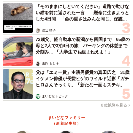
その男性とは連絡が取れなくなっていたため、西尾さんは
「そのままにしといてください」道路で動けな
ある作戦を立てた。里親探しを装ったワナを仕掛けてみた
い猫を前に返された一言… 懸命に生きようと
した4日間 「命の重さはみんな同じ」保護団
のだ。すると、同じ男性が応募してきた。居場所を突き止
体代表の訴え
めて問い詰めると、彼は「死んだもんはしゃあない」と言
渡辺 晴子
い放ち、せせら笑っていたという。
72歳父、軽自動車で新潟から四国まで 65歳の
母と2人で3泊4日の旅 パーキングの休憩まで
この一件を警察や弁護士にも相談したが、虐待の証拠が掴
分刻み… 「大学生でも組まねえよ！」
めないこともあって、十分に対応できなかった。
山岡 もと子
父は「エミー賞」主演男優賞の真田広之 31歳
「今思えばおかしいと気づくのですが、初めての譲渡だっ
イケメン俳優が長髪ヒゲのワイルド近影「ガチ
たので騙されてしまいました」
ヒロさんそっくり」「新たな一面もステキ」
まいどなトピック
こんなことが許されてはいけない、無知なままでは守れな
６位以降を見る
いという怒りと悔しさが、西尾さんを本格的な保護猫活動
へと突き動かす原動力となった。
まいどなファミリー
（新着記事順）