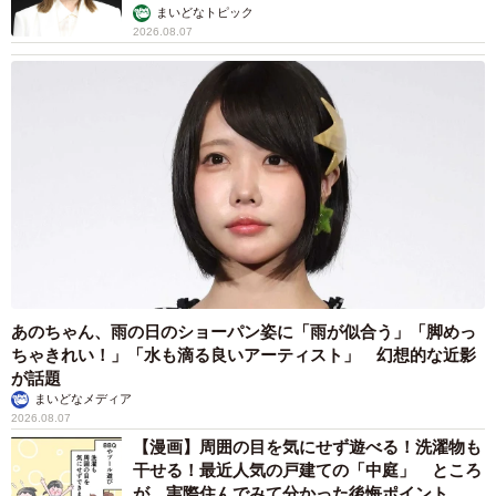
まいどなトピック
2026.08.07
「人とお話しするのが苦手な、Kちゃんという中学生の女の
子がいました」
Kちゃんは猫が好きで、母親に付き添われて「ふみふみ」に
遊びに来るようになった。最初のうちは誰とも話をせず、
ただ猫を眺めて1時間半ほど過ごして帰る。そんな日々が続
いた。少しずつ掃除や猫の世話を手伝うようになり、やが
て笑顔を見せることも多くなった。相変わらず誰とも話さ
ないが、猫の様子がおかしいと感じたら、ジェスチャーで
西尾さんに知らせてくれることがあった。
あのちゃん、雨の日のショーパン姿に「雨が似合う」「脚めっ
ちゃきれい！」「水も滴る良いアーティスト」 幻想的な近影
が話題
そのKちゃんが、職場体験の活動先に「ふみふみ」を選ん
まいどなメディア
だ。
2026.08.07
【漫画】周囲の目を気にせず遊べる！洗濯物も
干せる！最近人気の戸建ての「中庭」 ところ
1週間の活動を終えて、Kちゃんの母親から西尾さん宛に手
が…実際住んでみて分かった後悔ポイント