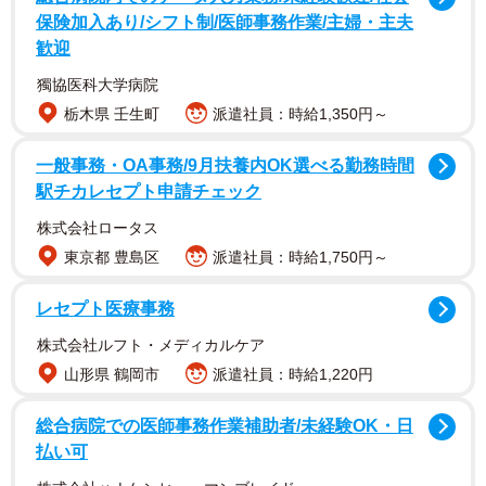
保険加入あり/シフト制/医師事務作業/主婦・主夫
は多岐にわたる。すでに保護した猫が暮らすケージを朝晩
歓迎
清掃し、給餌と健康チェック。多頭飼育崩壊の現場へ赴い
獨協医科大学病院
て、保護することもある。これらの作業には現在、40～50
栃木県 壬生町
派遣社員：時給1,350円～
人のボランティアスタッフが手分けして当たっているとい
う。
一般事務・OA事務/9月扶養内OK選べる勤務時間
駅チカレセプト申請チェック
株式会社ロータス
東京都 豊島区
派遣社員：時給1,750円～
レセプト医療事務
株式会社ルフト・メディカルケア
山形県 鶴岡市
派遣社員：時給1,220円
総合病院での医師事務作業補助者/未経験OK・日
2/8
払い可
猫の世話とシェルターの環境維持はボランティアスタッフが交代で行う