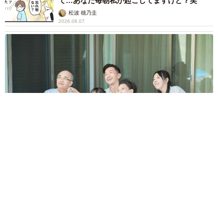
て…あなた毎朝私が起こしてますけど？笑
美化に貢献し、保護猫活動の認知度を拡げようという活
松波 穂乃圭
動。
2026.08.07
あとのふたつは構想段階だが、地域に根ざした情報発信を
行い、住民とのつながり強化を狙った「地域新聞の制
作」。さらに、Tシャツなどのオリジナルグッズを販売し
て、その売り上げが支援に直結する仕組みもつくりたいと
いう。
【お盆の帰省】既婚女性の半数以上が「日常より疲れる」 気
遣いや準備で深まる夫婦の温度感ギャップ鮮明に
まいどなニュース情報部
2026.08.07
父は「エミー賞」主演男優賞の真田広之 31歳
イケメン俳優が長髪ヒゲのワイルド近影「ガチ