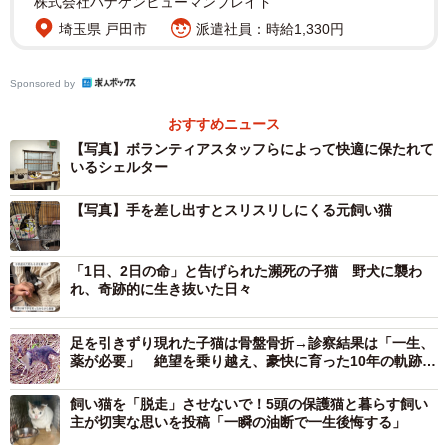
株式会社ハナケンヒューマンブレイド
埼玉県 戸田市
派遣社員：時給1,330円
保護している猫の中には、膵炎治療や酸素室治療ほか、高
額な医療費がかかるFIP（猫伝染性腹膜炎）にかかっている
Sponsored by
猫もいて、決して潤沢とはいえない活動費から苦心して捻
出している。
おすすめニュース
【写真】ボランティアスタッフらによって快適に保たれて
いるシェルター
「FIPは、投薬を始めたら最低でも85日は続けないといけな
いので楽ではありませんが、治療しないという選択肢は、
【写真】手を差し出すとスリスリしにくる元飼い猫
私にはないんです」
「1日、2日の命」と告げられた瀕死の子猫 野犬に襲わ
ただ保護して世話をするだけではなく、里親探しも熱心に
れ、奇跡的に生き抜いた日々
行っている。地域内にあるホームセンターの厚意で場所を
借り、譲渡会を開いて縁をつなぐ。しっかり面倒を見られ
足を引きずり現れた子猫は骨盤骨折→診察結果は「一生、
る人の条件を定め、年間140匹を新しい家族のもとへ送り出
薬が必要」 絶望を乗り越え、豪快に育った10年の軌跡に
胸が熱くなる
しているという。
飼い猫を「脱走」させないで！5頭の保護猫と暮らす飼い
主が切実な思いを投稿「一瞬の油断で一生後悔する」