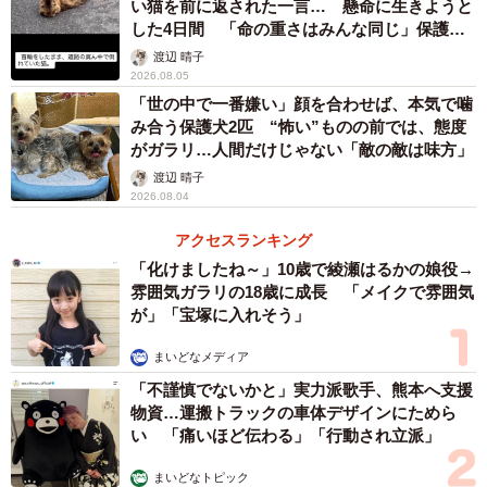
った西尾さんは、自ら里親探しを始めた。そのうちの1匹を
い猫を前に返された一言… 懸命に生きようと
した4日間 「命の重さはみんな同じ」保護団
引き取っていった男性が、後に里親詐欺と判明。里親詐欺
体代表の訴え
渡辺 晴子
とは、里親になると偽って猫を引き取り、転売や虐待をす
2026.08.05
る行為だ。この男性は転売はせず、ただ自分のストレスを
「世の中で一番嫌い」顔を合わせば、本気で噛
み合う保護犬2匹 “怖い”ものの前では、態度
子猫に向け、虐待した挙句、殺していた。
がガラリ…人間だけじゃない「敵の敵は味方」
渡辺 晴子
2026.08.04
アクセスランキング
「化けましたね～」10歳で綾瀬はるかの娘役→
雰囲気ガラリの18歳に成長 「メイクで雰囲気
が」「宝塚に入れそう」
まいどなメディア
「不謹慎でないかと」実力派歌手、熊本へ支援
4/8
物資…運搬トラックの車体デザインにためら
い 「痛いほど伝わる」「行動され立派」
初めての取材で緊張気味？
まいどなトピック