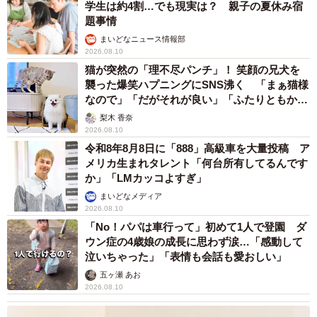
一時は「手に負えないかもしれない」と思ったこともある
学生は約4割…でも現実は？ 親子の夏休み宿
題事情
という飼い主さん。日を追うごとに、少しずつ家に慣れて
まいどなニュース情報部
くれたため、今ではいい思い出になっています。
2026.08.10
猫が突然の「理不尽パンチ」！ 笑顔の兄犬を
「最後までお世話させて」こたろくんと歩んだ10
襲った爆笑ハプニングにSNS沸く 「まぁ猫様
年
なので」「だがそれが良い」「ふたりともかわ
いいね」
梨木 香奈
2026.08.10
令和8年8月8日に「888」高級車を大量投稿 ア
メリカ生まれタレント「何台所有してるんです
か」「LMカッコよすぎ」
まいどなメディア
2026.08.10
「No！パパは車行って」初めて1人で登園 ダ
ウン症の4歳娘の成長に思わず涙…「感動して
泣いちゃった」「表情も会話も愛おしい」
五ヶ瀬 あお
2026.08.10