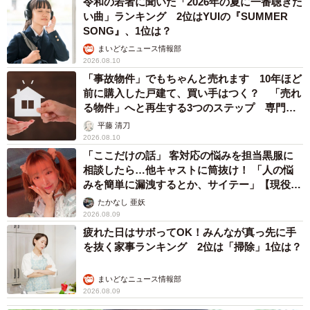
令和の若者に聞いた「2026年の夏に一番聴きた
うちの子になってくれてありがとう。最後までお世話させ
い曲」ランキング 2位はYUIの『SUMMER
てください。そんな思いですね」
SONG』、1位は？
まいどなニュース情報部
2026.08.10
「事故物件」でもちゃんと売れます 10年ほど
前に購入した戸建て、買い手はつく？ 「売れ
る物件」へと再生する3つのステップ 専門家
が解説
平藤 清刀
2026.08.10
「ここだけの話」 客対応の悩みを担当黒服に
相談したら…他キャストに筒抜け！ 「人の悩
みを簡単に漏洩するとか、サイテー」【現役キ
ャストに取材】
たかなし 亜妖
2026.08.09
疲れた日はサボってOK！みんなが真っ先に手
を抜く家事ランキング 2位は「掃除」1位は？
8/13
まいどなニュース情報部
朝、起きたらーー飼い主さんのそばで寝ていたこたろくん（画像提供：
2026.08.09
ぴてさん）