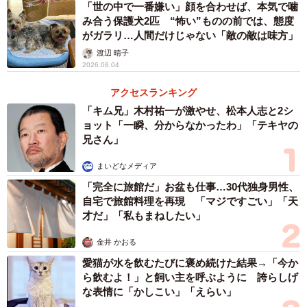
保護当日、ゴロンと寝そべるこたろくん（画像提供：ぴてさん）。
「世の中で一番嫌い」顔を合わせば、本気で噛
み合う保護犬2匹 “怖い”ものの前では、態度
当時は先住猫がいたため、保護後は里親募集を考えていた
がガラリ…人間だけじゃない「敵の敵は味方」
という飼い主さん。しかし、ケガの治療のために病院へ連
渡辺 晴子
2026.08.04
れて行くと、事態は想像以上に深刻であることが判明しま
す。
アクセスランキング
「キム兄」木村祐一が激やせ、松本人志と2シ
ョット「一瞬、分からなかったわ」「テキヤの
「獣医さんからお腹の張りが気になると言われ、調べると
兄さん」
骨盤を骨折していて自力では便を出せない状態であること
がわかりました。一生、薬との付き合いになると言われ…
まいどなメディア
里親さんを探すのは難しいだろうと。『このまま放ってお
「完全に旅館だ」お盆も仕事…30代独身男性、
自宅で旅館料理を再現 「マジですごい」「天
けない』。そう思って、我が家で迎え入れることにしまし
才だ」「私もまねしたい」
た」
金井 かおる
豪快で大胆、お迎え後は「手に負えない」と悩む
愛猫が水を飲むたびに褒め続けた結果→「今か
ことも
ら飲むよ！」と飼い主を呼ぶように 誇らしげ
な表情に「かしこい」「えらい」