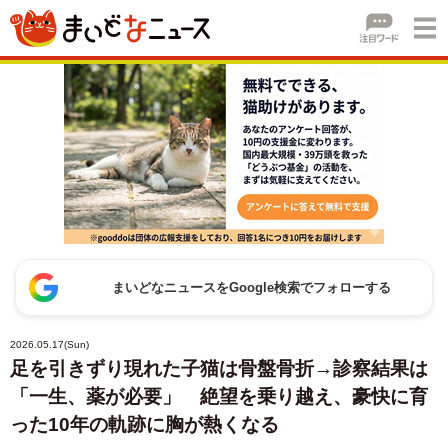
まいどなニュースをGoogle検索でフォローする
2026.05.17(Sun)
足を引きずり現れた子猫は骨盤骨折→診察結果は
「一生、薬が必要」 絶望を乗り越え、豪快に育
った10年の軌跡に胸が熱くなる