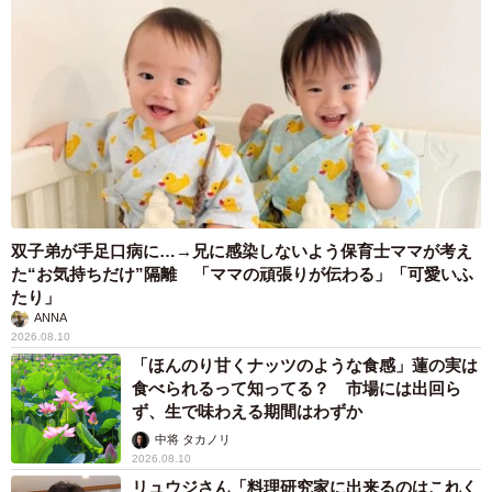
6/13
落ち込む飼い主さんのそばに来たこたろくん。のどをゴロゴロ鳴らして
見つめています（画像提供：ぴてさん）
こたろくんは、現在10歳を迎えました。「あっという間で
した」と飼い主さんは懐かしく振り返ります。
「昔から、私のあとをついてくる子でした。今もそれは変
双子弟が手足口病に…→兄に感染しないよう保育士ママが考え
わりません。豪快さはなくなり、私が落ち込んでいると、
た“お気持ちだけ”隔離 「ママの頑張りが伝わる」「可愛いふ
それを察してそっと寄り添ってくれます」
たり」
ANNA
2026.08.10
「ほんのり甘くナッツのような食感」蓮の実は
食べられるって知ってる？ 市場には出回ら
ず、生で味わえる期間はわずか
中将 タカノリ
2026.08.10
リュウジさん「料理研究家に出来るのはこれく