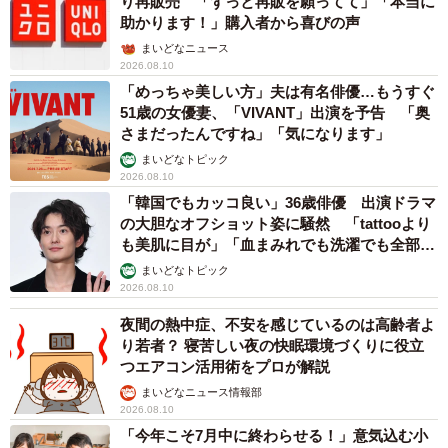
り再販売 「ずっと再販を願ってて」「本当に
助かります！」購入者から喜びの声
まいどなニュース
2026.08.10
「めっちゃ美しい方」夫は有名俳優…もうすぐ
51歳の女優妻、「VIVANT」出演を予告 「奥
さまだったんですね」「気になります」
5/13
まいどなトピック
2026.08.10
足を引きずっていたこたろくんを保護（画像提供：ぴてさん）
「韓国でもカッコ良い」36歳俳優 出演ドラマ
の大胆なオフショット姿に騒然 「tattooより
当初は、自由奔放なあまり、先住猫たちから距離を取られ
も美肌に目が」「血まみれでも洗濯でも全部か
っこいい」
ていた時期もあったといいます。
まいどなトピック
2026.08.10
「外で暮らしていたときは、ケンカしている猫の間に割っ
夜間の熱中症、不安を感じているのは高齢者よ
り若者？ 寝苦しい夜の快眠環境づくりに役立
て入る豪快な一面も。そのときは『おもしろい子だな』く
つエアコン活用術をプロが解説
らいに思っていたのですが、家に迎えてからは、そのやん
まいどなニュース情報部
ちゃぶりに頭を抱えることもありました」
2026.08.10
「今年こそ7月中に終わらせる！」意気込む小