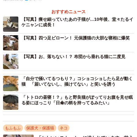
こたろくんとの出会いは2016年の7月頃。飼い主さんの家
おすすめニュース
の畑に姿を見せるようになったのがきっかけでした。
【写真】痩せ細っていたあの子猫が…10年後、堂々たるイ
ケニャンに成長！
「わりと人懐っこい性格で近寄ってくるようになり、水と
ごはんをあげていました」
【写真】四つ足ビローン！ 元保護猫の大胆な寝相に爆笑
その後、毎日現れるようになったこたろくん。いつもなら
【写真】お、落ちない！？ 布団から垂れる猫に二度見
仕事から帰るとすぐに走って現れるはずが、ある日、なか
なか姿を見せませんでした。
「自分で掻いてるつもり？」コショコショしたら足が動く
猫 「届いてないし、掻けてない」と笑いを誘う
「おかしいな…」と思っていると、遠くから足を引きずり
ながら歩いて来るこたろくんの姿が見えたといいます。
「トトロの昼寝！？」もと野良猫がぽってりお腹を見せ眠
る姿にほっこり「日傘の柄を持ってるみたい」
「よく見ると左前足を何かに噛まれて大ケガを負っていま
した。かなり弱っているように見えたので保護したんで
す」
もふもふ
保護犬・保護猫
ネコ