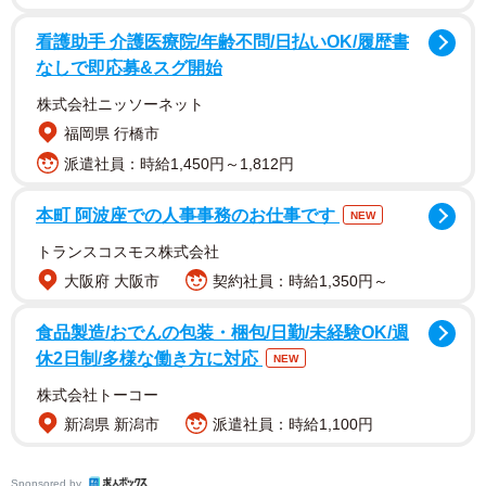
看護助手 介護医療院/年齢不問/日払いOK/履歴書
なしで即応募&スグ開始
株式会社ニッソーネット
福岡県 行橋市
派遣社員：時給1,450円～1,812円
本町 阿波座での人事事務のお仕事です
NEW
トランスコスモス株式会社
大阪府 大阪市
契約社員：時給1,350円～
食品製造/おでんの包装・梱包/日勤/未経験OK/週
休2日制/多様な働き方に対応
NEW
株式会社トーコー
2/13
新潟県 新潟市
派遣社員：時給1,100円
保護前、畑に現れたこたろくん（画像提供：ぴてさん）
Sponsored by