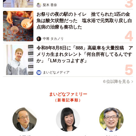
梨木 香奈
お祭りの夜の駅のトイレ 捨てられた1匹の金
魚は酸欠状態だった 塩水浴で元気取り戻し白
点病の治療も奏功した
中将 タカノリ
令和8年8月8日に「888」高級車を大量投稿 ア
メリカ生まれタレント「何台所有してるんです
か」「LMカッコよすぎ」
まいどなメディア
６位以降を見る
まいどなファミリー
（新着記事順）
4/13
保護から4日目、受信後、カラーをつけたこたろくん（画像提供：ぴてさ