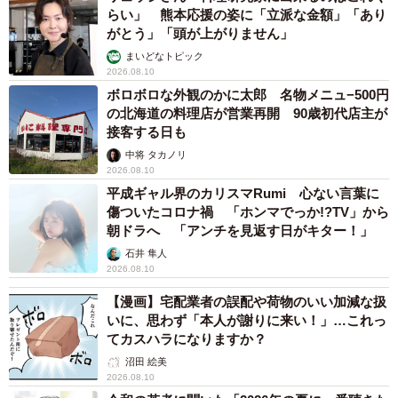
らい」 熊本応援の姿に「立派な金額」「あり
がとう」「頭が上がりません」
まいどなトピック
2026.08.10
ボロボロな外観のかに太郎 名物メニュ−500円
の北海道の料理店が営業再開 90歳初代店主が
接客する日も
7/13
中将 タカノリ
2026.08.10
ラグの下に潜り込んだこたろくん。前足を左右に広げ、まったり！？
（画像提供：ぴてさん）
平成ギャル界のカリスマRumi 心ない言葉に
傷ついたコロナ禍 「ホンマでっか!?TV」から
朝ドラへ 「アンチを見返す日がキター！」
その一方で、機嫌が悪いときや、自分の要望が通らないと
石井 隼人
きは、足首をガブガブして困らせることも。そんなこたろ
2026.08.10
くんのことを、飼い主さんは丸ごと受け止め、見守ってい
【漫画】宅配業者の誤配や荷物のいい加減な扱
ます。
いに、思わず「本人が謝りに来い！」…これっ
てカスハラになりますか？
「大変なこともたくさんありましたが、今では感謝の気持
沼田 絵美
ちでいっぱいです。あのとき、現れてくれてありがとう。
2026.08.10