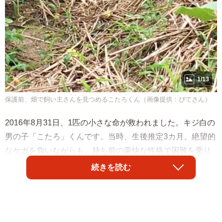
1/13
保護前、畑で飼い主さんを見つめるこたろくん（画像提供：ぴてさん）
2016年8月31日、1匹の小さな命が救われました。キジ白の
男の子「こたろ」くんです。当時、生後推定3カ月。絶望的
なケガを負いながらも、持ち前の豪快な性格で困難を乗り
越えてきたこたろくん。彼を支え続けるのは、Xユーザー・
続きを読む
ぴてさん（@natsukota0612）です。