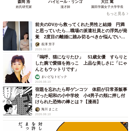
森岡 浩
ハイヒール・リンゴ
大江 篤
ん）
姓氏研究家
漫才師
園田学園女子大学学長
もっと見る
そうして飼い主さんの家にやって来たこたろくん。初日は
「ずっとぐったりしていて、ケージの中ですぐに寝始めま
前夫のDVから救ってくれた男性と結婚 円満
と思っていたら…職場の派遣社員との浮気が発
した」と、命をつなぐために体力を振り絞っているようで
覚 2度目の離婚に踏み切るべきか悩んでいま
した。
す【夫婦関係修復カウンセラーが解説】
長澤 芳子
2026.08.10
しかし翌日、病院から帰宅すると驚きの行動を見せます。
「嗚呼、猫になりたひ」 51歳女優 すらりと
した腕で愛猫を抱っこ 上品な美しさに「にゃ
んともウットリです」
「サイズの合わない大きなカラーを巻いたまま、家中を探
まいどなトピック
索し始めました。カラーを気にする素振りもなく、『初め
2026.08.10
からこれつけてました』と言わんばかりの振る舞いに、豪
宿題を忘れたら即ゲンコツ 体罰が日常茶飯事
だった昭和の小中学校 小4男子の頬に押し付
快な性格が垣間見えましたね」
けられた恐怖の棒とは？【漫画】
海川 まこと
こうして、飼い主さんのもとで新たな“猫生”を歩み始めたこ
2026.08.10
たろくん。現在は薬と病院で勧められたフードで排泄もで
きているため、「特別な工夫はしていません」と飼い主さ