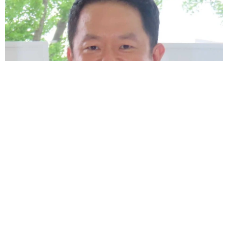
滋賀が生んだ大スター、ダイアン津田 名字ランキング上位
「津田」姓のルーツは 「豊臣兄弟！」で話題の武将にも意外
な関係が…？
森岡 浩
2026.08.09
このトイレ、男性用と女性用どっち！？「おし
ゃれ」で「格好いい」デザインが生む笑えない
悲喜劇 本当に大事なのは目立つことではな
く…
高野 朋美
2026.08.09