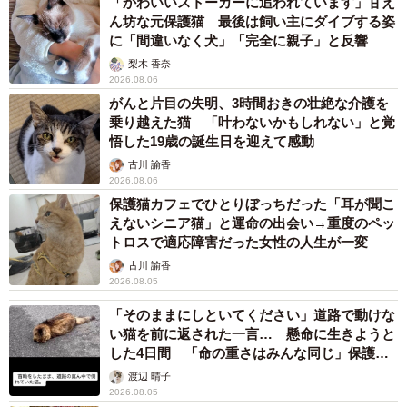
「かわいいストーカーに追われています」甘え
ん坊な元保護猫 最後は飼い主にダイブする姿
に「間違いなく犬」「完全に親子」と反響
梨木 香奈
2026.08.06
がんと片目の失明、3時間おきの壮絶な介護を
乗り越えた猫 「叶わないかもしれない」と覚
悟した19歳の誕生日を迎えて感動
古川 諭香
2026.08.06
保護猫カフェでひとりぼっちだった「耳が聞こ
えないシニア猫」と運命の出会い→重度のペッ
トロスで適応障害だった女性の人生が一変
古川 諭香
2026.08.05
「そのままにしといてください」道路で動けな
い猫を前に返された一言… 懸命に生きようと
した4日間 「命の重さはみんな同じ」保護団
体代表の訴え
3/13
渡辺 晴子
2026.08.05