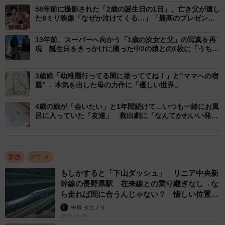
58年前に撮影された「2歳の誕生日の1日」、亡き父が遺し
た8ミリ映像「なぜか泣けてくる…」「最高のプレゼン
ト」
13年前、スーパーへ向かう「1歳の次女と父」の写真を再
現 誕生日をきっかけに撮った中2の娘との1枚に「うちも
やりたい！」の声
3歳娘「幼稚園行ってる間に塗っててね！」と“ママへの宿
題”→ 本気を出した母の力作に「優しい世界」
1/2
4歳の娘が「会いたい」と1年間続けて…いつも一緒にお風
呂に入っていた「友達」 救出劇に「なんてかわいい発想
なの」
父から子へ。当時と変わらぬ姿で受け継がれる（提供：改造ゆうき人間
さん）
家族
アニメ
ーー懐かしいおもちゃを、17年ぶりに見つけたのですね？
もしかすると「下山ダッシュ」 リニア中央新
幹線の長野県駅 在来線との乗り継ぎなし→な
「物置部屋を片付けている時に出てきました」
ら走れば間に合うんじゃない？ 惜しい位置関
係が反響
中将 タカノリ
ーー娘さんは現在このおもちゃをどのように遊んでいます
2026.08.06
か？