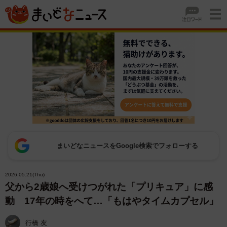
まいどなニュースをGoogle検索でフォローする
2026.05.21(Thu)
父から2歳娘へ受けつがれた「プリキュア」に感
動 17年の時をへて…「もはやタイムカプセル」
行橋 友