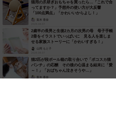
猫用の爪研ぎおもちゃを買ったら…「これで合
ってますか？」予想外の使い方が大反響
「100点満点」「かわいいからよし！」
梨木 香奈
2026.08.07
2歳半の長男と生後2カ月の次男の母 母子手帳
2冊をイラストでいっぱいに 見る人を楽しま
せる家族ストーリーに「かわいすぎる！」
山岡 もと子
2026.08.07
猫2匹が段ボール箱の取り合いで「ポコスカ猫
パンチ」の応酬 その後の心温まる結末に「愛
～！」「おばちゃん泣きそうや…」
梨木 香奈
2026.08.07