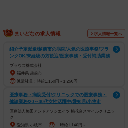
時を超えて受け継がれたおもちゃに、親子をつなぐ温もり
を感じたというコメントが相次ぎました。長い月日が経っ
ても買った当時と変わらない物持ちの良さに驚く人も。そ
れを手渡せる相手がいることへの温かなまなざしととも
に、多くの人の琴線に触れた投稿となったようです。
まいどなの求人情報
求人情報一覧へ
17年の時を経て甦ったプリキュアのおもちゃ。いったいど
紹介予定派遣/越前市の病院/人気の医療事務/ブラ
んな経緯で手に入れたものだったのか、また娘さんはどん
ンクOK/未経験の方歓迎/医療事務・受付補助業務
な様子でそれを受け取ったのか。改造ゆうき人間さんに詳
プラウズ株式会社
しいお話を伺いました。
福井県 越前市
派遣社員：時給1,150円～1,250円
医療事務・病院受付/クリニックでの医療事務・
健診業務/20～40代女性活躍中/愛知県/小牧市
医療法人梅田アンドアソシエイツ 桃花台スマイルクリニッ
ク
愛知県 小牧市
：時給1,140円～