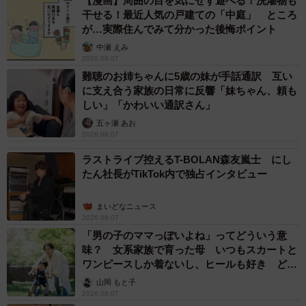
【漫画】周囲の目を気にせず遊べる！洗濯物も
干せる！最近人気の戸建ての「中庭」 ところ
が…実際住んでみて分かった後悔ポイント
中瀬 えみ
2026.08.07
難聴のお姉ちゃんに5歳の妹が手話通訳 互い
に支え合う家族の日常に反響「妹ちゃん、頼も
しい」「かわいい通訳さん」
五ヶ瀬 あお
2026.08.07
ラストライブ控えるT-BOLAN森友嵐士 にし
たん社長がTikTok内で独占インタビュー
まいどなニュース
2026.08.07
「男の子のママっぽいよね」ってどういう意
味？ 女系家族で育った母 いつもスカートと
ワンピースしか着ないし、ヒールも好き どの
へんが…
山岡 もと子
2026.08.07