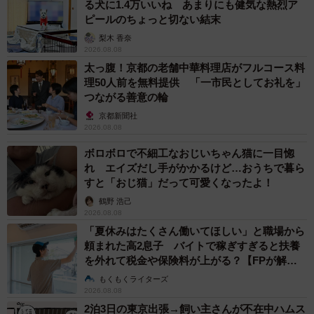
る犬に1.4万いいね あまりにも健気な熱烈ア
ピールのちょっと切ない結末
梨木 香奈
2026.08.08
太っ腹！京都の老舗中華料理店がフルコース料
理50人前を無料提供 「一市民としてお礼を」
つながる善意の輪
京都新聞社
2026.08.08
ボロボロで不細工なおじいちゃん猫に一目惚
れ エイズだし手がかかるけど…おうちで暮ら
すと「おじ猫」だって可愛くなったよ！
鶴野 浩己
2026.08.08
「夏休みはたくさん働いてほしい」と職場から
頼まれた高2息子 バイトで稼ぎすぎると扶養
を外れて税金や保険料が上がる？【FPが解
説】
もくもくライターズ
2026.08.08
2泊3日の東京出張→飼い主さんが不在中ハムス