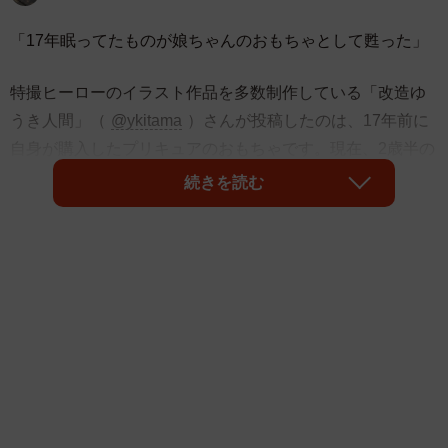
「17年眠ってたものが娘ちゃんのおもちゃとして甦った」
特撮ヒーローのイラスト作品を多数制作している「改造ゆ
うき人間」（
@ykitama
）さんが投稿したのは、17年前に
自身が購入したプリキュアのおもちゃです。現在、2歳半の
娘さんが喜んで遊んでいるといいます。長い時を経て親か
続きを読む
ら子へと受け継がれたこのエピソードに、感動の声が多く
集まりました。
「愛の連鎖だ」
「物持ち良い…… そして譲る相手もいるのも良い……」
「自分の好きだったものが我が子にも受け継がれるって、
いいですよね」
「最早タイムカプセルですな…」