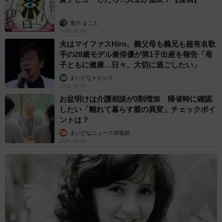
海川 まこと
2026.08.08
夫はマイファスHiro、義父母も義兄も超有名歌
手の28歳モデル兼俳優が第1子出産を報告「母
子ともに健康…日々、大切に過ごしたい」
まいどなトピック
2026.08.08
お盆明けは介護相談が3割増加 帰省時に確認
したい「離れて暮らす親の異変」チェックポイ
ントは？
まいどなニュース情報部
2026.08.08