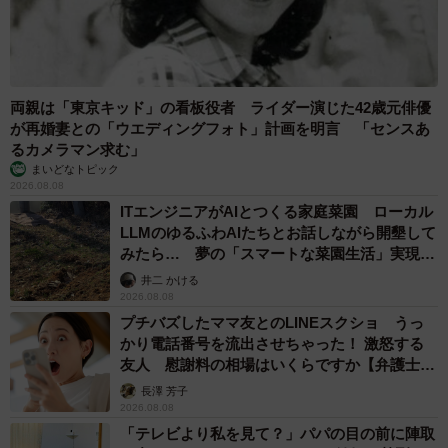
両親は「東京キッド」の看板役者 ライダー演じた42歳元俳優
が再婚妻との「ウエディングフォト」計画を明言 「センスあ
るカメラマン求む」
まいどなトピック
2026.08.08
ITエンジニアがAIとつくる家庭菜園 ローカル
LLMのゆるふわAIたちとお話しながら開墾して
みたら… 夢の「スマートな菜園生活」実現な
るか
井二 かける
2026.08.08
プチバズしたママ友とのLINEスクショ うっ
かり電話番号を流出させちゃった！ 激怒する
友人 慰謝料の相場はいくらですか【弁護士が
解説】
長澤 芳子
2026.08.08
「テレビより私を見て？」パパの目の前に陣取