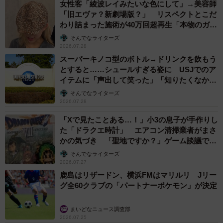
女性客「綾波レイみたいな色にして」→美容師
「旧エヴァ？新劇場版？」 リスペクトとこだ
わり詰まった施術が40万回超再生「本物のガチ
「市販の幼児用のプリキュア衣装を身に着け、振り回して
勢」
そんでなライターズ
遊んでいます。付け替えギミックや音声ギミックも使いこ
2026.07.28
なしはじめています」
スーパーキノコ型のボトル→ドリンクを飲もう
とすると……シュールすぎる姿に USJでのア
ーー娘さんがこのおもちゃを初めて見たときは？
イテムに「声出して笑った」「知りたくなかっ
た真実」
そんでなライターズ
2026.07.28
「箱を見た瞬間から、子供の興味を刺激する色使いやパッ
ケージデザインなのか『開けて開けて！』とせがみ、開け
「Xで見たことある…！」小3の息子が手作りし
た「ドラクエ時計」 エアコン清掃業者がまさ
ると『すごーい！きらきら！』と眼を輝かせていました」
かの気づき 「聖地ですか？」ゲーム談議で大
盛り上がり
そんでなライターズ
ーー17年前当時、改造ゆうき人間さんがこのおもちゃを手
2026.07.27
に入れたのは？
鹿島はリザードン、横浜FMはマリルリ Jリー
グ全60クラブの「パートナーポケモン」が決定
「私自身、この『フレッシュプリキュア！』のファンでし
まいどなニュース調査部
たのでとにかく番組を応援する気持ちで買ったものでし
2026.07.25