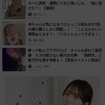
ターに異変 眉間にできた深いしわ、「急に老
けた？」【漫画】
海川 まこと
2026.08.08
赤ちゃんが気になる？ひょっこり顔を出す2匹
の猫の愛らしさに悶絶…！ 「こんなかわいい
構図あります？」「ベストショットすぎる！」
梨木 香奈
2026.08.08
酔って転んでアザだらけ ネイルも折れて超悲
惨 ケガが絶えない夜のお仕事 「病院代」と
数万円を渡す神客も！【現役キャストに取材】
たかなし 亜妖
2026.08.07