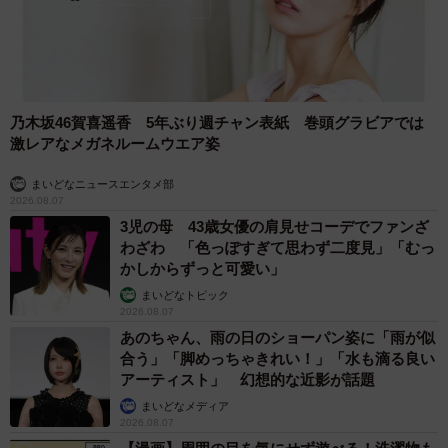
乃木坂46賀喜遥香 5年ぶり週チャン表紙 巻頭グラビアでは
激レアなメガネルームウエア姿
まいどなニュースエンタメ部
2026.08.07
3児の母 43歳女優の肩見せコーデでファンざ
わざわ 「色っぽすぎて思わず二度見」「むっ
かしからずっと可愛い」
まいどなトピック
2026.08.07
あのちゃん、雨の日のショーパン姿に「雨が似
合う」「脚めっちゃきれい！」「水も滴る良い
アーティスト」 幻想的な近影が話題
まいどなメディア
2026.08.07