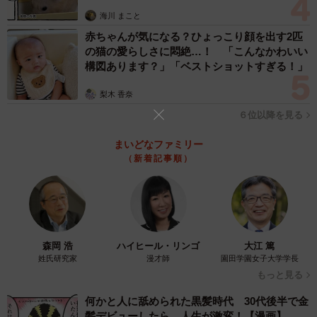
— 改造ゆうき人間 (@ykitama)
April 28, 2026
海川 まこと
赤ちゃんが気になる？ひょっこり顔を出す2匹
の猫の愛らしさに悶絶…！ 「こんなかわいい
構図あります？」「ベストショットすぎる！」
梨木 香奈
６位以降を見る
まいどなファミリー
（新着記事順）
森岡 浩
ハイヒール・リンゴ
大江 篤
姓氏研究家
漫才師
園田学園女子大学学長
もっと見る
何かと人に舐められた黒髪時代 30代後半で金
髪デビューしたら…人生が激変！【漫画】