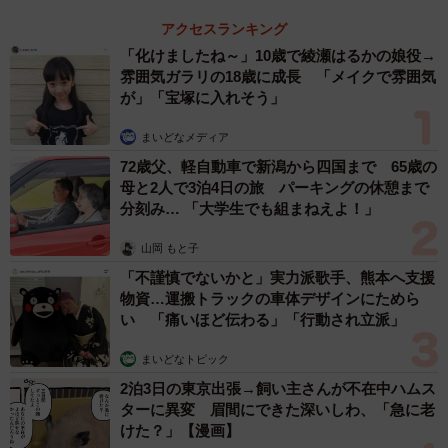
た」
アクセスランキング
「化けましたね～」10歳で綾瀬はるかの娘役→
ーー娘さんは普段、他にはどんなおもちゃで遊ぶことが多
雰囲気ガラリの18歳に成長 「メイクで雰囲気
いでしょうか？
が」「宝塚に入れそう」
まいどなメディア
「レゴブロック、パズル、ポックリなどに加えて動物やウ
72歳父、軽自動車で新潟から四国まで 65歳の
ルトラマンの人形でごっこ遊びをやっています」
母と2人で3泊4日の旅 パーキングの休憩まで
分刻み… 「大学生でも組まねえよ！」
娘さんの喜ぶ姿に、改造ゆうき人間さんも感慨深いものが
あったことでしょう。プリキュアのおもちゃがこれからも
山岡 もと子
娘さんからさらにその子たちへと受け継がれ、ご家族の歴
「不謹慎でないかと」実力派歌手、熊本へ支援
物資…運搬トラックの車体デザインにためら
史を物語るアイテムとして末永く大切にされていってほし
い 「痛いほど伝わる」「行動され立派」
いですね。
まいどなトピック
17年眠ってたものが娘ちゃんのおもちゃとして甦った
2泊3日の東京出張→飼い主さんが不在中ハムス
ターに異変 眉間にできた深いしわ、「急に老
pic.twitter.com/PeyDcQqsqs
けた？」【漫画】