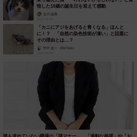
悟した19歳の誕生日を迎えて感動
古川 諭香
2026.08.06
「カニにアジをあげると青くなる」ほんと
に！？ 「自然の染色技術が凄い」と話題に
その理由とは…？
竹中 友一（RinToris）
2026.08.06
誰も求めていない職場の「謎マナー」、「過剰な挨拶」や「お