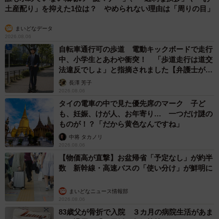
土産配り」を抑えた1位は？ やめられない理由は「周りの目」
まいどなデータ
2026.08.06
自転車通行可の歩道 電動キックボードで走行
中、小学生とあわや衝突！ 「歩道走行は道交
法違反でしょ」と指摘されました【弁護士が解
説】
長澤 芳子
2026.08.06
タイの電車の中で見た優先席のマーク 子ど
も、妊娠、けが人、お年寄り… 一つだけ謎の
ものが！？「だから黄色なんですね」
中将 タカノリ
2026.08.06
【物価高が直撃】お盆帰省「予定なし」が約半
数 新幹線・高速バスの「使い分け」が鮮明に
まいどなニュース情報部
2026.08.06
83歳父が骨折で入院 ３カ月の病院生活があま