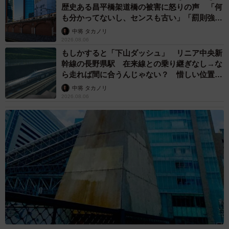
歴史ある昌平橋架道橋の被害に怒りの声 「何
も分かってないし、センスも古い」「罰則強化
して」
中将 タカノリ
2026.08.06
もしかすると「下山ダッシュ」 リニア中央新
幹線の長野県駅 在来線との乗り継ぎなし→な
ら走れば間に合うんじゃない？ 惜しい位置関
係が反響
中将 タカノリ
2026.08.06