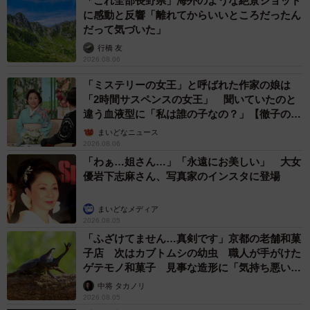
「これ全部長野県」海外のような絶景ショット
に感動と反響「離れてからいいところだったん
だって気づいた」
行橋 友
2026.08.06
「ミステリーの女王」と呼ばれた作家の娘は
「2時間サスペンスの女王」 聞いていたのと
違う血液型に「私は誰の子なの？」【徹子の部
屋】
まいどなニュース
2026.08.06
「わぁ…姐さん…」「永遠にお美しい」 大女
優岩下志麻さん、写真家のインスタに登場
まいどなメディア
2026.08.05
「ふざけてません…真剣です」京都の老舗和菓
子店 次はカブトムシの幼虫 職人が手がけた
ゲテモノ和菓子 見事な造形に「気持ち悪いく
らいリアル」
中将 タカノリ
2026.08.05