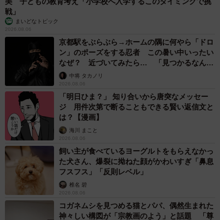
美 子どもの教育考え「小学校へ入学するこのタイミングで挑
戦」
まいどなトピック
2026.08.06
京都駅をぶらぶら→ホームの隅に何やら「ドロ
ン」のポーズをする忍者 この暑い中いったい
なぜ？ 近づいてみたら… 「見つかるなんて
未熟」
中将 タカノリ
2026.08.06
「明日ひま？」 知り合いから唐突なメッセー
ジ 用件次第で断ることもできる賢い返信文と
は？【漫画】
海川 まこと
2026.08.06
飼い主が食べているヨーグルトをもらえなかっ
た犬さん、爆裂に拗ねた顔がかわいすぎ「鼻息
フスフス」「反則レベル」
椎名 碧
2026.08.06
コガネムシを見つめる猫とパパ、偶然生まれた
神々しい構図が「宗教画のよう」と話題 「尊