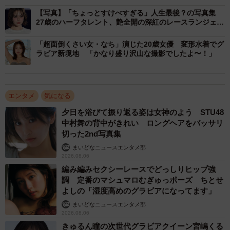
【写真】「ちょっとすけべすぎる」人生最後？の写真集
27歳のハーフタレント、艶全開の深紅のレースランジェリ
ー姿
「超面倒くさい女・なち」演じた20歳女優 変形水着でグ
ラビア新境地 「かなり盛り沢山な撮影でしたよ〜！」
エンタメ
気になる
夕日を浴びて振り返る姿は女神のよう STU48
中村舞の背中がきれい ロングヘアをバッサリ
切った2nd写真集
まいどなニュースエンタメ部
2026.08.06
編み編みセクシーレースでどっしりヒップ強
調 定番のマシュマロむぎゅっポーズ ちとせ
よしの「湿度高めのグラビアになってます」
まいどなニュースエンタメ部
2026.08.06
きゅるん瞳の次世代グラビアクイーン宮嶋くる