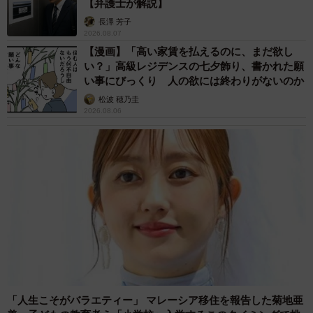
【弁護士が解説】
長澤 芳子
2026.08.07
【漫画】「高い家賃を払えるのに、まだ欲し
い？」高級レジデンスの七夕飾り、書かれた願
い事にびっくり 人の欲には終わりがないのか
松波 穂乃圭
2026.08.06
「人生こそがバラエティー」 マレーシア移住を報告した菊地亜