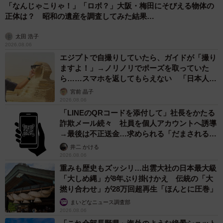
「なんじゃこりゃ！」「ロボ？」大阪・梅田にそびえる物体の
正体は？ 昭和の遺産を調査してみた結果…
太田 浩子
2026.08.06
エジプトで自撮りしていたら、ガイドが「撮り
ますよ！」→ノリノリでポーズを取っていた
ら……スマホを返してもらえない 「日本人は
カモ代表かも」「私は6時間で3万円払った」
宮前 晶子
2026.08.06
「LINEのQRコードを添付して」社長をかたる
詐欺メール続々 社員を個人アカウントへ誘導
→最後は不正送金…求められる「だまされる前
提」の対策
井二 かける
2026.08.06
重みも歴史もズッシリ…出雲大社の日本最大級
「大しめ縄」が8年ぶり掛けかえ 伝統の「大
撚り合わせ」が28万回超再生「ほんとに圧巻」
まいどなニュース調査部
2026.08.06