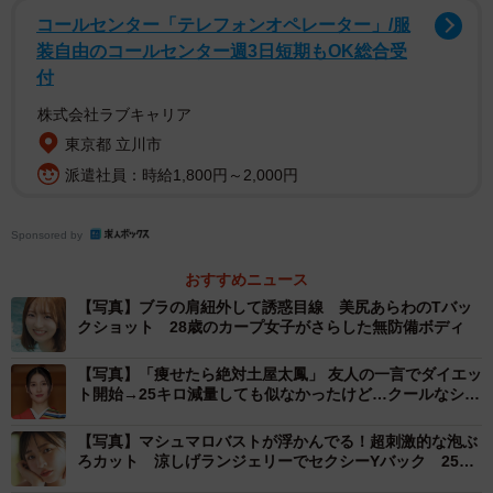
【相楽伊織】
コールセンター「テレフォンオペレーター」/服
さがら・いおり 1997年11月26日生まれ、埼玉県出身。身
装自由のコールセンター週3日短期もOK総合受
長164cm。2013年に乃木坂46の２期生オーディションに合
付
格。2018年にグループ卒業後はモデルや俳優として活躍
株式会社ラブキャリア
し、2023年にグラビアデビュー。以降、精力的にグラビア
東京都 立川市
出演をつづけている。趣味はバスケ観戦。公式Ｘ：＠
派遣社員：時給1,800円～2,000円
1126iorisagara 公式Instagram：@_iorisagara264_
Sponsored by
おすすめニュース
【写真】ブラの肩紐外して誘惑目線 美尻あらわのTバッ
クショット 28歳のカープ女子がさらした無防備ボディ
【写真】「痩せたら絶対土屋太鳳」 友人の一言でダイエッ
ト開始→25キロ減量しても似なかったけど…クールなショ
ートカット美人でコンプレックス卒業
【写真】マシュマロバストが浮かんでる！超刺激的な泡ぶ
ろカット 涼しげランジェリーでセクシーYバック 25歳
タレントが魅せる朝と夜の別の顔