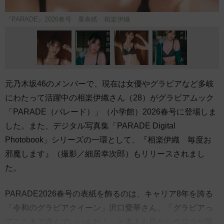
『PARADE』2026春号 裏表紙 相楽伊織
元乃木坂46のメンバーで、現在は女優やグラビアなど多岐
にわたって活躍中の相楽伊織さん（28）がグラビアムック
「PARADE（パレード）」（小学館）2026春号に登場しま
した。また、デジタル写真集「PARADE Digital
Photobook」シリーズの一環として、『相楽伊織 毎度お
邪魔します』（撮影／細居幸次郎）もリリースされまし
た。
PARADE2026春号の表紙を飾るのは、キャリア8年を誇る
「令和のグラビアクイーン」沢口愛華さん。「グラビアっ
てここまで遊んでいいんだ！」と本人も目からウロコが落