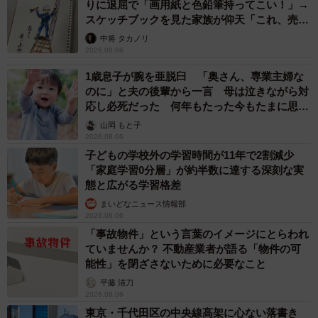
りに退屈で「画用紙と色鉛筆持ってこい！」→
スケッチブックを見た家族が仰天「これ、売れ
ますよ…」
中将 タカノリ
2026.08.06
1歳息子が腕を亜脱臼 「奥さん、専業主婦な
のに」と夫の後輩から一言 母は泣きながら対
応し必死だった 何年もたった今もたまに思い
出し…
山岡 もと子
2026.08.06
子どもの学校外の学習時間が11年で2割減少
「家庭学習0分層」が約半数に達する深刻な実
態と広がる学習格差
まいどなニュース情報部
2026.08.06
「事故物件」という言葉のイメージにとらわれ
ていませんか？ 不動産業者が語る「物件の可
能性」を閉ざさないために必要なこと
平藤 清刀
2026.08.06
東京・千代田区の中央線高架に心ない落書き