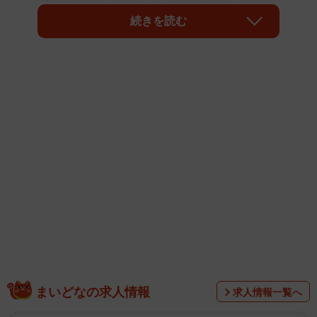
ちたほどの衣装と小道具の演出によって、巻頭20ページ超
続きを読む
にわたって彼女の美しさを引き出しました。
中面で盛り上げるのは、居酒屋での撮影も敢行した元
AKB48の大西桃香さん、まもなくデビュー15周年の自信と
気品をカラダから発する元SKE48の古畑奈和さん、ソロで
の活動を本格化させた奥ゆいさん、独特の佇まいから目が
離せない20歳の女子大生ちーまきさん、圧倒的プロポーシ
ョンを「これでもか！」と披露した山田あいさん、そして
いつものキレイ系グラビアのイメージを覆した元乃木坂46
の相楽伊織さんがバックカバーを飾りました。
まいどなの求人情報
求人情報一覧へ