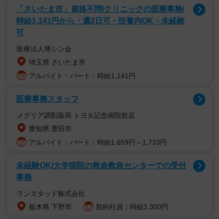
「さいたま市」資格不問/クリニックの医療事務/
時給1,141円から・週2日可・扶養内OK・未経験
可
医療法人博シン会
埼玉県 さいたま市
アルバイト・パート：時給1,141円
『相楽伊織 毎度お邪魔します』は、ゆる～い服を脱ぎ捨
医療事務スタッフ
てて、布団でごろごろ、布団でごろごろする超リラックス
モードで過ごす伊織さんに密着。毎日でも通いたくなる、
メグリア調剤薬局 トヨタ記念病院前店
伊織さんの新境地グラビアを、約100ページの大ボリューム
愛知県 豊田市
でお届けします。公開されたカットでは、ダークグリーン
アルバイト・パート：時給1,659円～1,733円
のブラジャー姿の伊織さんが、スレンダーながら女性らし
未経験OK/大学病院の救命救急センターでの受付
い曲線美を披露。相楽さんはXで「デジタル写真集「毎度お
事務
邪魔します」 約100ページの大ボリューム しっかり見てね
ランスタッド株式会社
ーん」と呼び掛けています。
栃木県 下野市
契約社員：時給1,300円