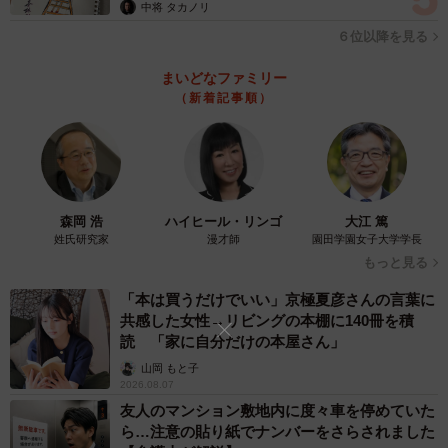
中将 タカノリ
６位以降を見る
まいどなファミリー
（新着記事順）
森岡 浩
ハイヒール・リンゴ
大江 篤
姓氏研究家
漫才師
園田学園女子大学学長
もっと見る
「本は買うだけでいい」京極夏彦さんの言葉に
共感した女性→リビングの本棚に140冊を積
読 「家に自分だけの本屋さん」
山岡 もと子
2026.08.07
友人のマンション敷地内に度々車を停めていた
ら…注意の貼り紙でナンバーをさらされました