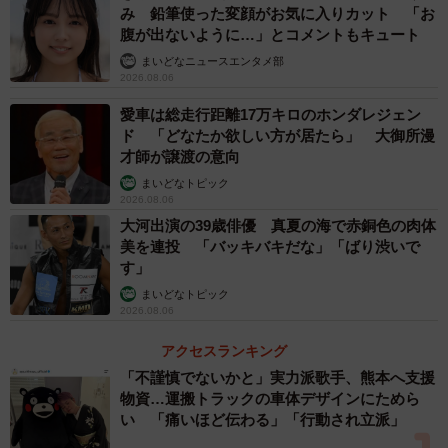
み 鉛筆使った変顔がお気に入りカット 「お
腹が出ないように…」とコメントもキュート
まいどなニュースエンタメ部
2026.08.06
愛車は総走行距離17万キロのホンダレジェン
ド 「どなたか欲しい方が居たら」 大御所漫
才師が譲渡の意向
まいどなトピック
2026.08.06
大河出演の39歳俳優 真夏の海で赤銅色の肉体
美を連投 「バッキバキだな」「ばり渋いで
す」
まいどなトピック
2026.08.06
アクセスランキング
「不謹慎でないかと」実力派歌手、熊本へ支援
物資…運搬トラックの車体デザインにためら
い 「痛いほど伝わる」「行動され立派」