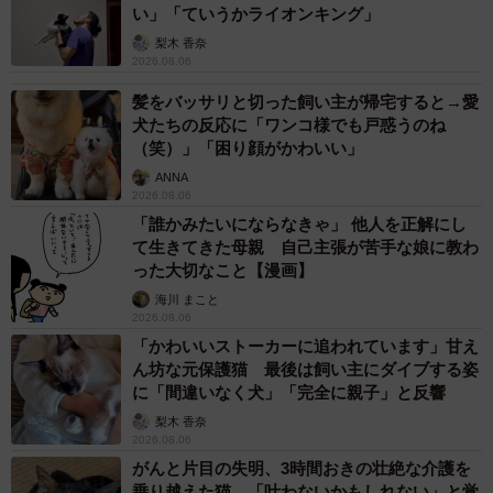
い」「ていうかライオンキング」
梨木 香奈
2026.08.06
髪をバッサリと切った飼い主が帰宅すると→愛
犬たちの反応に「ワンコ様でも戸惑うのね
（笑）」「困り顔がかわいい」
ANNA
2026.08.06
「誰かみたいにならなきゃ」 他人を正解にし
て生きてきた母親 自己主張が苦手な娘に教わ
った大切なこと【漫画】
海川 まこと
2026.08.06
「かわいいストーカーに追われています」甘え
ん坊な元保護猫 最後は飼い主にダイブする姿
に「間違いなく犬」「完全に親子」と反響
梨木 香奈
2026.08.06
がんと片目の失明、3時間おきの壮絶な介護を
乗り越えた猫 「叶わないかもしれない」と覚