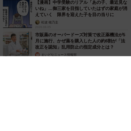
【漫画】中学受験のリアル「あの子、最近見な
いね」…御三家を目指していたはずの家庭が消
えていく 限界を迎えた子を目の当りに
松波 穂乃圭
2026.08.05
市販薬のオーバードーズ対策で改正薬機法が5
月に施行、かぜ薬を購入した人の約6割が「法
改正を認知」乱用防止の指定成分とは？
まいどなニュース情報部
2026.08.05