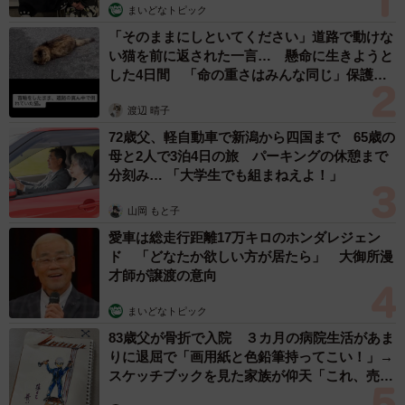
まいどなトピック
「そのままにしといてください」道路で動けな
い猫を前に返された一言… 懸命に生きようと
した4日間 「命の重さはみんな同じ」保護団
体代表の訴え
渡辺 晴子
72歳父、軽自動車で新潟から四国まで 65歳の
母と2人で3泊4日の旅 パーキングの休憩まで
分刻み… 「大学生でも組まねえよ！」
山岡 もと子
愛車は総走行距離17万キロのホンダレジェン
ド 「どなたか欲しい方が居たら」 大御所漫
才師が譲渡の意向
まいどなトピック
83歳父が骨折で入院 ３カ月の病院生活があま
りに退屈で「画用紙と色鉛筆持ってこい！」→
スケッチブックを見た家族が仰天「これ、売れ
ますよ…」