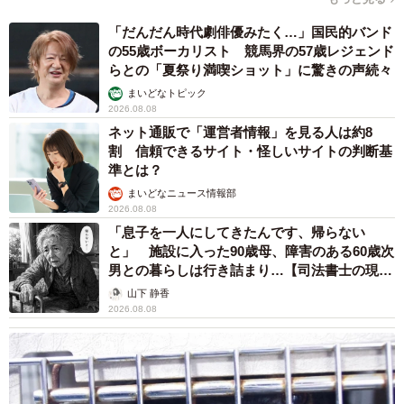
「だんだん時代劇俳優みたく…」国民的バンド
の55歳ボーカリスト 競馬界の57歳レジェンド
らとの「夏祭り満喫ショット」に驚きの声続々
まいどなトピック
2026.08.08
ネット通販で「運営者情報」を見る人は約8
割 信頼できるサイト・怪しいサイトの判断基
準とは？
まいどなニュース情報部
2026.08.08
「息子を一人にしてきたんです、帰らない
と」 施設に入った90歳母、障害のある60歳次
男との暮らしは行き詰まり…【司法書士の現場
から】
山下 静香
2026.08.08