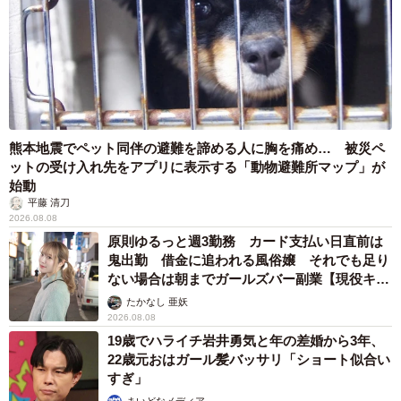
熊本地震でペット同伴の避難を諦める人に胸を痛め… 被災ペ
ットの受け入れ先をアプリに表示する「動物避難所マップ」が
始動
平藤 清刀
2026.08.08
原則ゆるっと週3勤務 カード支払い日直前は
鬼出勤 借金に追われる風俗嬢 それでも足り
ない場合は朝までガールズバー副業【現役キャ
ストに取材】
たかなし 亜妖
2026.08.08
19歳でハライチ岩井勇気と年の差婚から3年、
22歳元おはガール髪バッサリ「ショート似合い
すぎ」