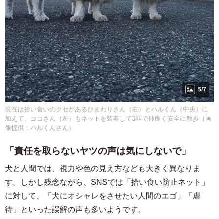
5/7
現在は拾い食いのクセがあるひまわりさん（右）とハルくん（中央）に
加えて、ココさん（左）もネットを装着して3匹で仲良く安全に散歩（画
像提供：ハルくんさん）
「責任を取らないヤツの声は気にしないで」
犬と人間では、視力や色の見え方なども大きく異なりま
す。しかし残念ながら、SNSでは「拾い食い防止ネット」
に対して、「犬にオシャレをさせたい人間のエゴ」「虐
待」といった誤解の声も多いようです。