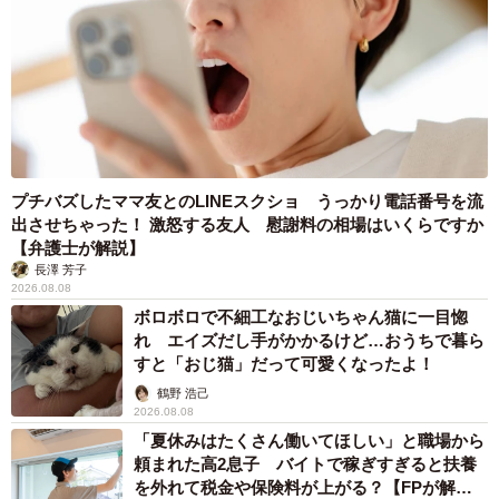
プチバズしたママ友とのLINEスクショ うっかり電話番号を流
出させちゃった！ 激怒する友人 慰謝料の相場はいくらですか
【弁護士が解説】
長澤 芳子
2026.08.08
ボロボロで不細工なおじいちゃん猫に一目惚
れ エイズだし手がかかるけど…おうちで暮ら
すと「おじ猫」だって可愛くなったよ！
鶴野 浩己
2026.08.08
「夏休みはたくさん働いてほしい」と職場から
頼まれた高2息子 バイトで稼ぎすぎると扶養
を外れて税金や保険料が上がる？【FPが解