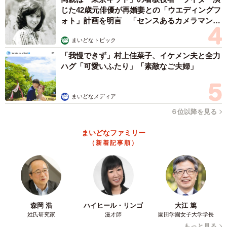
じた42歳元俳優が再婚妻との「ウエディングフ
ォト」計画を明言 「センスあるカメラマン求
む」
まいどなトピック
「我慢できず」村上佳菜子、イケメン夫と全力
ハグ「可愛いふたり」「素敵なご夫婦」
まいどなメディア
６位以降を見る
まいどなファミリー
（新着記事順）
森岡 浩
ハイヒール・リンゴ
大江 篤
姓氏研究家
漫才師
園田学園女子大学学長
もっと見る