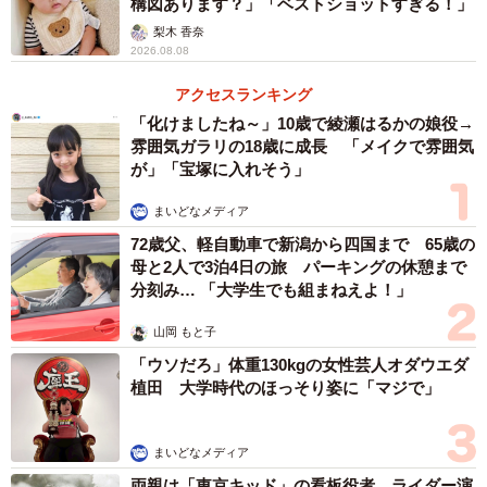
構図あります？」「ベストショットすぎる！」
梨木 香奈
2026.08.08
アクセスランキング
「化けましたね～」10歳で綾瀬はるかの娘役→
雰囲気ガラリの18歳に成長 「メイクで雰囲気
が」「宝塚に入れそう」
まいどなメディア
72歳父、軽自動車で新潟から四国まで 65歳の
母と2人で3泊4日の旅 パーキングの休憩まで
分刻み… 「大学生でも組まねえよ！」
山岡 もと子
「ウソだろ」体重130kgの女性芸人オダウエダ
植田 大学時代のほっそり姿に「マジで」
まいどなメディア
両親は「東京キッド」の看板役者 ライダー演