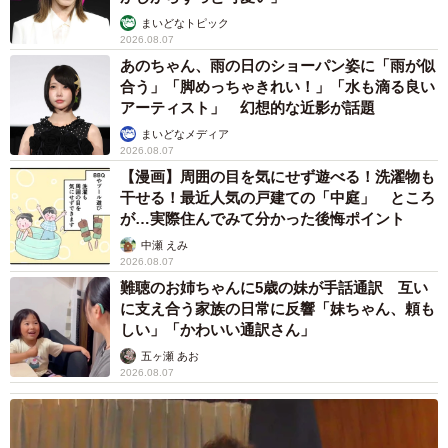
まいどなトピック
2026.08.07
あのちゃん、雨の日のショーパン姿に「雨が似
合う」「脚めっちゃきれい！」「水も滴る良い
アーティスト」 幻想的な近影が話題
まいどなメディア
2026.08.07
【漫画】周囲の目を気にせず遊べる！洗濯物も
干せる！最近人気の戸建ての「中庭」 ところ
が…実際住んでみて分かった後悔ポイント
中瀬 えみ
2026.08.07
難聴のお姉ちゃんに5歳の妹が手話通訳 互い
に支え合う家族の日常に反響「妹ちゃん、頼も
しい」「かわいい通訳さん」
五ヶ瀬 あお
2026.08.07