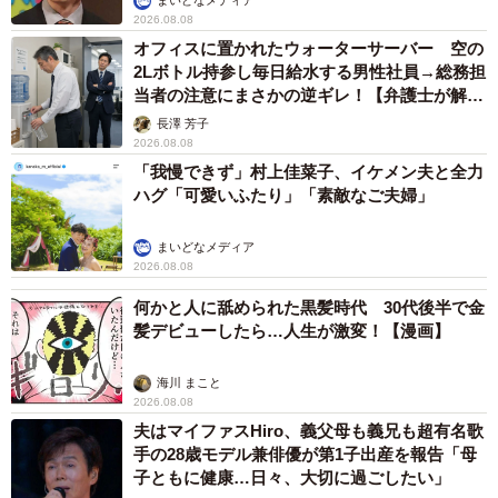
まいどなメディア
2026.08.08
オフィスに置かれたウォーターサーバー 空の
2Lボトル持参し毎日給水する男性社員→総務担
当者の注意にまさかの逆ギレ！【弁護士が解
説】
長澤 芳子
2026.08.08
「我慢できず」村上佳菜子、イケメン夫と全力
ハグ「可愛いふたり」「素敵なご夫婦」
まいどなメディア
2026.08.08
何かと人に舐められた黒髪時代 30代後半で金
髪デビューしたら…人生が激変！【漫画】
海川 まこと
2026.08.08
夫はマイファスHiro、義父母も義兄も超有名歌
手の28歳モデル兼俳優が第1子出産を報告「母
子ともに健康…日々、大切に過ごしたい」