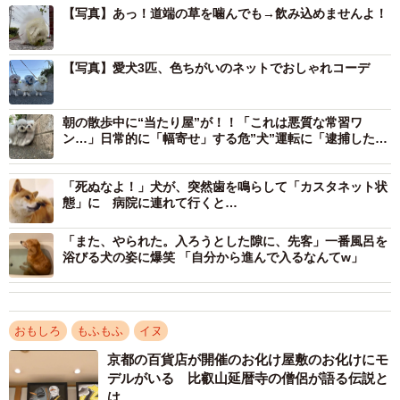
【写真】あっ！道端の草を噛んでも→飲み込めませんよ！
【写真】愛犬3匹、色ちがいのネットでおしゃれコーデ
朝の散歩中に“当たり屋”が！！「これは悪質な常習ワ
ン…」日常的に「幅寄せ」する危”犬”運転に「逮捕したい
です」
「死ぬなよ！」犬が、突然歯を鳴らして「カスタネット状
態」に 病院に連れて行くと…
「また、やられた。入ろうとした隙に、先客」一番風呂を
浴びる犬の姿に爆笑 「自分から進んで入るなんてw」
おもしろ
もふもふ
イヌ
京都の百貨店が開催のお化け屋敷のお化けにモ
デルがいる 比叡山延暦寺の僧侶が語る伝説と
は