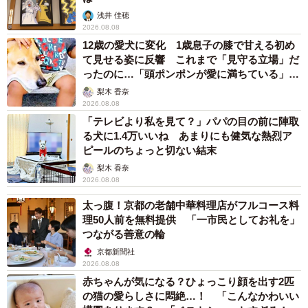
浅井 佳穂
2026.08.08
12歳の愛犬に変化 1歳息子の膝で甘える初め
て見せる姿に反響 これまで「見守る立場」だ
ったのに…「頭ポンポンが愛に満ちている」
「尊…」
梨木 香奈
2026.08.08
「テレビより私を見て？」パパの目の前に陣取
る犬に1.4万いいね あまりにも健気な熱烈ア
ピールのちょっと切ない結末
梨木 香奈
2026.08.08
太っ腹！京都の老舗中華料理店がフルコース料
理50人前を無料提供 「一市民としてお礼を」
つながる善意の輪
京都新聞社
2026.08.08
赤ちゃんが気になる？ひょっこり顔を出す2匹
の猫の愛らしさに悶絶…！ 「こんなかわいい