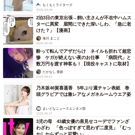
説】
もくもくライターズ
2026.08.08
2泊3日の東京出張→飼い主さんが不在中ハムス
ターに異変 眉間にできた深いしわ、「急に老
けた？」【漫画】
海川 まこと
2026.08.08
酔って転んでアザだらけ ネイルも折れて超悲
惨 ケガが絶えない夜のお仕事 「病院代」と
数万円を渡す神客も！【現役キャストに取材】
たかなし 亜妖
2026.08.07
乃木坂46賀喜遥香 5年ぶり週チャン表紙 巻
頭グラビアでは激レアなメガネルームウエア姿
まいどなニュースエンタメ部
2026.08.07
3児の母 43歳女優の肩見せコーデでファンざ
わざわ 「色っぽすぎて思わず二度見」「むっ
かしからずっと可愛い」