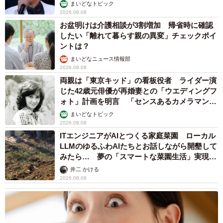
まいどなトピック
2026.08.08
お盆明けは介護相談が3割増加 帰省時に確認
したい「離れて暮らす親の異変」チェックポイ
ントは？
まいどなニュース情報部
2026.08.08
両親は「東京キッド」の看板役者 ライダー演
じた42歳元俳優が再婚妻との「ウエディングフ
ォト」計画を明言 「センスあるカメラマン求
む」
まいどなトピック
2026.08.08
ITエンジニアがAIとつくる家庭菜園 ローカル
LLMのゆるふわAIたちとお話しながら開墾して
みたら… 夢の「スマートな菜園生活」実現な
るか
井二 かける
2026.08.08