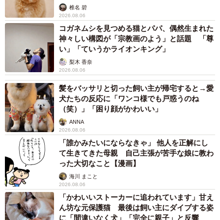
椎名 碧
2026.08.06
コガネムシを見つめる猫とパパ、偶然生まれた
神々しい構図が「宗教画のよう」と話題 「尊
い」「ていうかライオンキング」
梨木 香奈
2026.08.06
髪をバッサリと切った飼い主が帰宅すると→愛
犬たちの反応に「ワンコ様でも戸惑うのね
（笑）」「困り顔がかわいい」
ANNA
2026.08.06
「誰かみたいにならなきゃ」 他人を正解にし
て生きてきた母親 自己主張が苦手な娘に教わ
った大切なこと【漫画】
海川 まこと
2026.08.06
「かわいいストーカーに追われています」甘え
ん坊な元保護猫 最後は飼い主にダイブする姿
に「間違いなく犬」「完全に親子」と反響