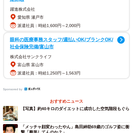
っててめっちゃ成功例」「健康的に痩せてよかった！」
躍進株式会社
「ぼてぼて歩いてたもぐらが普通に歩けてる」「痩せてて
愛知県 瀬戸市
安心した」「もぐら見習う」「ガチで本当にダイエット本
派遣社員：時給1,600円～2,000円
出して欲しい」「私も江戸時代ダイエット始めようかな」
などの声が寄せられました。
眼科の医療事務スタッフ/週払いOK/ブランクOK/
社会保険完備/富山市
株式会社サンクライフ
富山県 富山市
派遣社員：時給1,250円～1,563円
Sponsored by
おすすめニュース
【写真】約40キロのダイエットに成功した空気階段もぐら
「メッチャ顔変わったやん」島田紳助69歳のゴルフ姿に衝
撃「整形してんのか？」