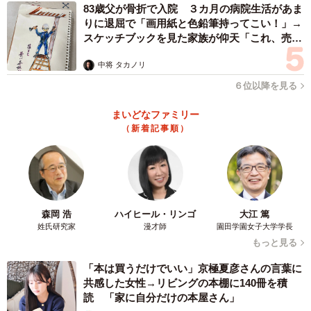
83歳父が骨折で入院 ３カ月の病院生活があま
りに退屈で「画用紙と色鉛筆持ってこい！」→
スケッチブックを見た家族が仰天「これ、売れ
ますよ…」
中将 タカノリ
６位以降を見る
まいどなファミリー
（新着記事順）
森岡 浩
ハイヒール・リンゴ
大江 篤
姓氏研究家
漫才師
園田学園女子大学学長
もっと見る
「本は買うだけでいい」京極夏彦さんの言葉に
共感した女性→リビングの本棚に140冊を積
読 「家に自分だけの本屋さん」