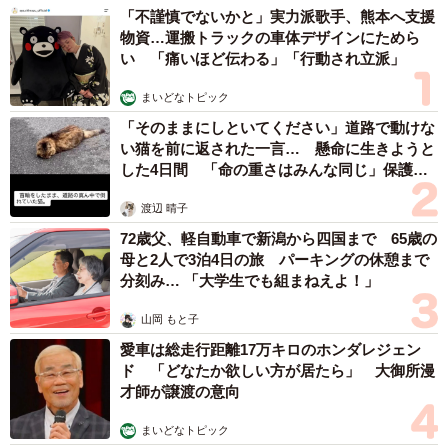
「不謹慎でないかと」実力派歌手、熊本へ支援
物資…運搬トラックの車体デザインにためら
い 「痛いほど伝わる」「行動され立派」
まいどなトピック
「そのままにしといてください」道路で動けな
い猫を前に返された一言… 懸命に生きようと
した4日間 「命の重さはみんな同じ」保護団
体代表の訴え
渡辺 晴子
72歳父、軽自動車で新潟から四国まで 65歳の
母と2人で3泊4日の旅 パーキングの休憩まで
分刻み… 「大学生でも組まねえよ！」
山岡 もと子
愛車は総走行距離17万キロのホンダレジェン
ド 「どなたか欲しい方が居たら」 大御所漫
才師が譲渡の意向
まいどなトピック