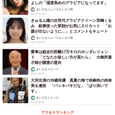
よしの「湿度高めのグラビアになってます」
まいどなニュースエンタメ部
2026.08.06
きゅるん瞳の次世代グラビアクイーン宮嶋くる
み 鉛筆使った変顔がお気に入りカット 「お
腹が出ないように…」とコメントもキュート
まいどなニュースエンタメ部
2026.08.06
愛車は総走行距離17万キロのホンダレジェン
ド 「どなたか欲しい方が居たら」 大御所漫
才師が譲渡の意向
まいどなトピック
2026.08.06
大河出演の39歳俳優 真夏の海で赤銅色の肉体
美を連投 「バッキバキだな」「ばり渋いで
す」
まいどなトピック
2026.08.06
アクセスランキング