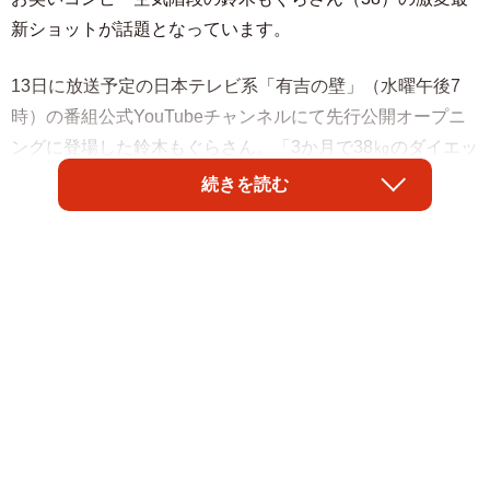
新ショットが話題となっています。
13日に放送予定の日本テレビ系「有吉の壁」（水曜午後7
時）の番組公式YouTubeチャンネルにて先行公開オープニ
ングに登場した鈴木もぐらさん。「3か月で38㎏のダイエッ
トに成功」と紹介され、激痩せしたスリムな姿を披露しま
続きを読む
した。鈴木もぐらさんに対して、お笑い芸人の有吉弘行さ
んは「めちゃイケメンになったね。カッコよくなった。見
違えるような」とコメントしました。
「江戸時代ダイエット」に取り組んだという鈴木もぐらさ
ん。「時代劇にデブはいない」「江戸時代の物ばかり食べ
ていたら痩せるだろう」という自論で、「エビフライはダ
メだけどエビ天はOK」「ケーキはダメだけどカステラは
OK」「ワインはダメだけど日本酒はOK」など置き換えダ
イエットで痩せることに成功したと説明しました。「チャ