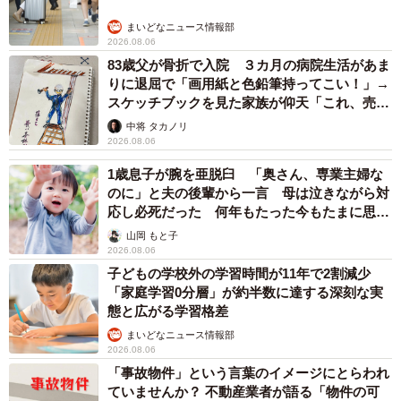
まいどなニュース情報部
2026.08.06
83歳父が骨折で入院 ３カ月の病院生活があま
りに退屈で「画用紙と色鉛筆持ってこい！」→
スケッチブックを見た家族が仰天「これ、売れ
ますよ…」
中将 タカノリ
2026.08.06
1歳息子が腕を亜脱臼 「奥さん、専業主婦な
のに」と夫の後輩から一言 母は泣きながら対
応し必死だった 何年もたった今もたまに思い
出し…
山岡 もと子
2026.08.06
子どもの学校外の学習時間が11年で2割減少
「家庭学習0分層」が約半数に達する深刻な実
態と広がる学習格差
まいどなニュース情報部
2026.08.06
「事故物件」という言葉のイメージにとらわれ
ていませんか？ 不動産業者が語る「物件の可