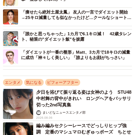
「痩せたら絶対土屋太鳳」 友人の一言でダイエット開始
→25キロ減量しても似なかったけど…クールなショートカ
ット美人でコンプレックス卒業 「人生変わった」
「誰かと思っちゃった」1カ月で6.1キロ減！ 42歳タレン
ト、秘策の"ダイエット飯"を披露
「ダイエットが一番の整形」Matt、3カ月で18キロの減量
に成功「神々しく美しい」「誰よりもお顔がちっさい」
エンタメ
気になる
ビフォーアフター
夕日を浴びて振り返る姿は女神のよう STU48
中村舞の背中がきれい ロングヘアをバッサリ
切った2nd写真集
まいどなニュースエンタメ部
2026.08.06
編み編みセクシーレースでどっしりヒップ強
調 定番のマシュマロむぎゅっポーズ ちとせ