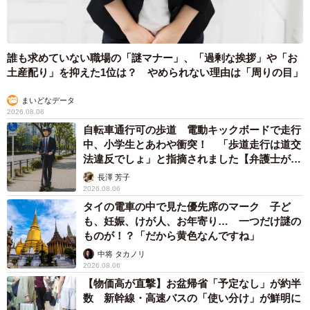
誰も求めていない職場の「謎マナー」、「過剰な挨拶」や「お
土産配り」を抑えた1位は？ やめられない理由は「周りの目」
まいどなデータ
2026.08.06
自転車通行可の歩道 電動キックボードで走行
中、小学生とあわや衝突！ 「歩道走行は道交
法違反でしょ」と指摘されました【弁護士が解
説】
長澤 芳子
2026.08.06
タイの電車の中で見た優先席のマーク 子ど
も、妊娠、けが人、お年寄り… 一つだけ謎の
ものが！？「だから黄色なんですね」
中将 タカノリ
2026.08.06
【物価高が直撃】お盆帰省「予定なし」が約半
数 新幹線・高速バスの「使い分け」が鮮明に