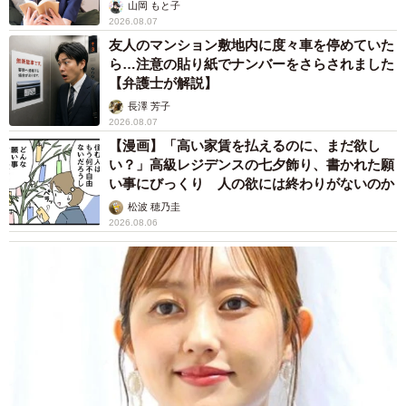
山岡 もと子
2026.08.07
友人のマンション敷地内に度々車を停めていた
ら…注意の貼り紙でナンバーをさらされました
【弁護士が解説】
長澤 芳子
2026.08.07
【漫画】「高い家賃を払えるのに、まだ欲し
い？」高級レジデンスの七夕飾り、書かれた願
い事にびっくり 人の欲には終わりがないのか
松波 穂乃圭
2026.08.06