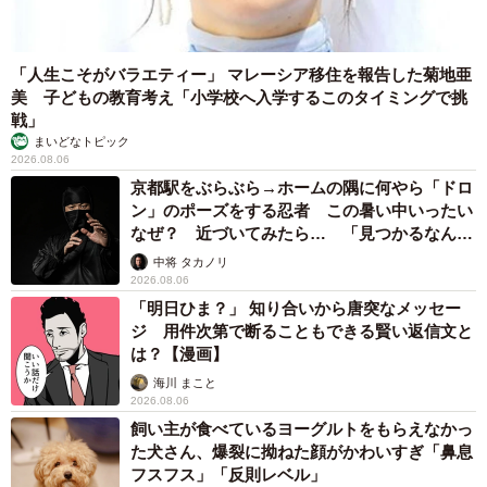
「人生こそがバラエティー」 マレーシア移住を報告した菊地亜
美 子どもの教育考え「小学校へ入学するこのタイミングで挑
戦」
まいどなトピック
2026.08.06
京都駅をぶらぶら→ホームの隅に何やら「ドロ
ン」のポーズをする忍者 この暑い中いったい
なぜ？ 近づいてみたら… 「見つかるなんて
未熟」
中将 タカノリ
2026.08.06
「明日ひま？」 知り合いから唐突なメッセー
ジ 用件次第で断ることもできる賢い返信文と
は？【漫画】
海川 まこと
2026.08.06
飼い主が食べているヨーグルトをもらえなかっ
た犬さん、爆裂に拗ねた顔がかわいすぎ「鼻息
フスフス」「反則レベル」