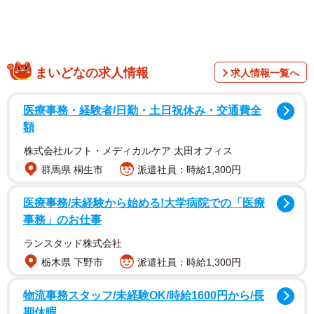
ーハンは？」「穴子丼は？」などと、共演する芸人同士で
お笑いを交えながらの話が繰り広げられ、最後には鈴木も
ぐらさんが「皆で江戸時代ダイエットしましょー！」と笑
顔で呼びかけて締めました。
まいどなの求人情報
求人情報一覧へ
医療事務・経験者/日勤・土日祝休み・交通費全
額
株式会社ルフト・メディカルケア 太田オフィス
群馬県 桐生市
派遣社員：時給1,300円
医療事務/未経験から始める!大学病院での「医療
事務」のお仕事
ランスタッド株式会社
栃木県 下野市
派遣社員：時給1,300円
物流事務スタッフ/未経験OK/時給1600円から/長
この動画のコメントでは「雰囲気残したままかっこよくな
期休暇