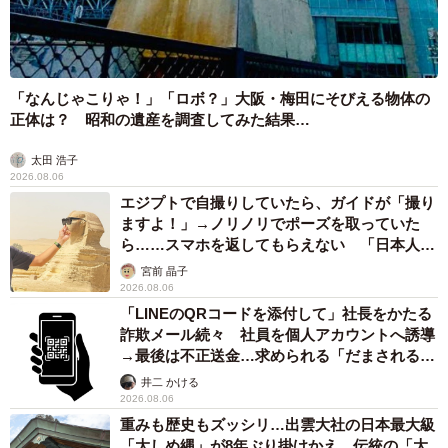
「なんじゃこりゃ！」「ロボ？」大阪・梅田にそびえる物体の
正体は？ 昭和の遺産を調査してみた結果…
太田 浩子
2026.08.06
エジプトで自撮りしていたら、ガイドが「撮り
ますよ！」→ノリノリでポーズを取っていた
ら……スマホを返してもらえない 「日本人は
カモ代表かも」「私は6時間で3万円払った」
宮前 晶子
2026.08.06
「LINEのQRコードを添付して」社長をかたる
詐欺メール続々 社員を個人アカウントへ誘導
→最後は不正送金…求められる「だまされる前
提」の対策
井二 かける
2026.08.06
重みも歴史もズッシリ…出雲大社の日本最大級
「大しめ縄」が8年ぶり掛けかえ 伝統の「大