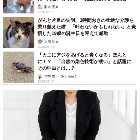
梨木 香奈
2026.08.06
がんと片目の失明、3時間おきの壮絶な介護を
乗り越えた猫 「叶わないかもしれない」と覚
悟した19歳の誕生日を迎えて感動
古川 諭香
2026.08.06
「カニにアジをあげると青くなる」ほんと
に！？ 「自然の染色技術が凄い」と話題に
その理由とは…？
竹中 友一（RinToris）
2026.08.06