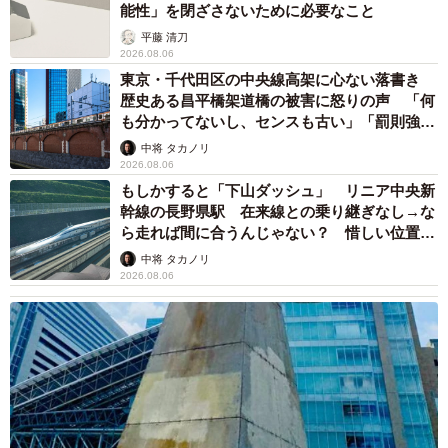
能性」を閉ざさないために必要なこと
平藤 清刀
2026.08.06
東京・千代田区の中央線高架に心ない落書き
歴史ある昌平橋架道橋の被害に怒りの声 「何
も分かってないし、センスも古い」「罰則強化
して」
中将 タカノリ
2026.08.06
もしかすると「下山ダッシュ」 リニア中央新
幹線の長野県駅 在来線との乗り継ぎなし→な
ら走れば間に合うんじゃない？ 惜しい位置関
係が反響
中将 タカノリ
2026.08.06