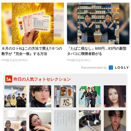
８月のロト6はこの方法で買え!!６つの
「たばこ税なし」600円→83円の新型
数字が『完全一致』する方法
タバコに喫煙者群がる
PR(株式会社MURA)
PR(株式会社HAL)
Recommended by
昨日の人気フォトセレクション