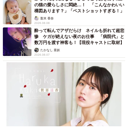
の猫の愛らしさに悶絶…！ 「こんなかわいい
構図あります？」「ベストショットすぎる！」
梨木 香奈
2026.08.08
酔って転んでアザだらけ ネイルも折れて超悲
惨 ケガが絶えない夜のお仕事 「病院代」と
数万円を渡す神客も！【現役キャストに取材】
たかなし 亜妖
2026.08.07