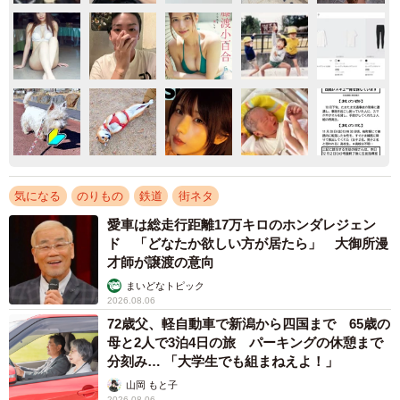
気になる
のりもの
鉄道
街ネタ
愛車は総走行距離17万キロのホンダレジェン
ド 「どなたか欲しい方が居たら」 大御所漫
才師が譲渡の意向
まいどなトピック
2026.08.06
72歳父、軽自動車で新潟から四国まで 65歳の
母と2人で3泊4日の旅 パーキングの休憩まで
分刻み… 「大学生でも組まねえよ！」
山岡 もと子
2026.08.06