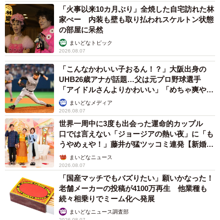
「火事以来10カ月ぶり」全焼した自宅訪れた林
家ぺー 内装も壁も取り払われスケルトン状態
の部屋に呆然
まいどなトピック
2026.08.07
「こんなかわいい子おるん！？」大阪出身の
UHB26歳アナが話題…父は元プロ野球選手
「アイドルさんよりかわいい」「めちゃ爽や
か」
まいどなメディア
2026.08.07
世界一周中に3度も出会った運命的カップル
口では言えない「ジョージアの熱い夜」に「も
うやめぇや！」藤井が猛ツッコミ連発【新婚さ
ん】
まいどなニュース
2026.08.07
「国産マッチでもバズりたい」願いかなった！
老舗メーカーの投稿が4100万再生 他業種も
続々相乗りでミーム化へ発展
まいどなニュース調査部
2026.08.07