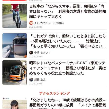
自転車の「ながらスマホ」罰則、6割超が「内
容は知らない」 利用者の意識と実際の法的知
識にギャップ大きく
まいどなニュース情報部
2026.08.05
「これガチで効く」船酔いしたときに試したら
→5回も嘔吐していたのに…… 対策法に
「もっと早く知りたかった」「寝そべるといい
らしい」
中将 タカノリ
2026.08.04
昭和レトロなバスターミナルT-CAT（東京シテ
ィエアターミナル） 新宿より地味だが…実は
めちゃくちゃ役に立つ施設だった
新田 浩之
2026.08.03
アクセスランキング
「化けましたね～」10歳で綾瀬はるかの娘役→
雰囲気ガラリの18歳に成長 「メイクで雰囲気