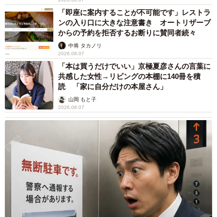
「即座に案内することが不可能です」レストラ
ンの入り口に大きな注意書き オートリザーブ
からの予約を拒否するお断りに賛同者続々
中将 タカノリ
2026.08.07
「本は買うだけでいい」京極夏彦さんの言葉に
共感した女性→リビングの本棚に140冊を積
読 「家に自分だけの本屋さん」
山岡 もと子
2026.08.07