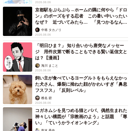
2026.08.06
京都駅をぶらぶら→ホームの隅に何やら「ドロ
ン」のポーズをする忍者 この暑い中いったい
なぜ？ 近づいてみたら… 「見つかるなんて
未熟」
中将 タカノリ
2026.08.06
「明日ひま？」 知り合いから唐突なメッセー
ジ 用件次第で断ることもできる賢い返信文と
は？【漫画】
海川 まこと
2026.08.06
飼い主が食べているヨーグルトをもらえなかっ
た犬さん、爆裂に拗ねた顔がかわいすぎ「鼻息
フスフス」「反則レベル」
椎名 碧
2026.08.06
コガネムシを見つめる猫とパパ、偶然生まれた
神々しい構図が「宗教画のよう」と話題 「尊
い」「ていうかライオンキング」
梨木 香奈