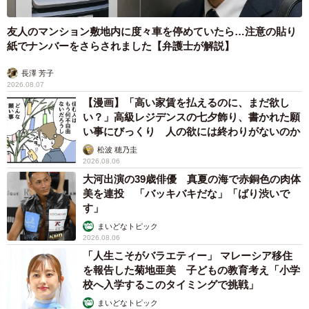
友人のマンション敷地内に度々車を停めていたら…注意の貼り
紙でナンバーをさらされました【弁護士が解説】
長澤 芳子
2026.08.07
【漫画】「高い家賃を払えるのに、まだ欲し
い？」高級レジデンスの七夕飾り、書かれた願
い事にびっくり 人の欲には終わりがないのか
松波 穂乃圭
2026.08.06
大河出演の39歳俳優 真夏の海で赤銅色の肉体
美を連投 「バッキバキだな」「ばり渋いで
す」
まいどなトピック
2026.08.06
「人生こそがバラエティー」 マレーシア移住
を報告した菊地亜美 子どもの教育考え「小学
校へ入学するこのタイミングで挑戦」
まいどなトピック