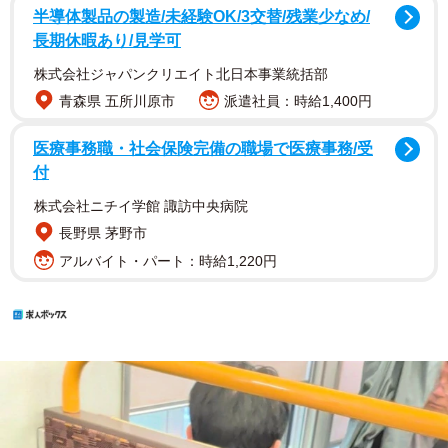
半導体製品の製造/未経験OK/3交替/残業少なめ/
長期休暇あり/見学可
株式会社ジャパンクリエイト北日本事業統括部
青森県 五所川原市
派遣社員：時給1,400円
医療事務職・社会保険完備の職場で医療事務/受
付
株式会社ニチイ学館 諏訪中央病院
長野県 茅野市
アルバイト・パート：時給1,220円