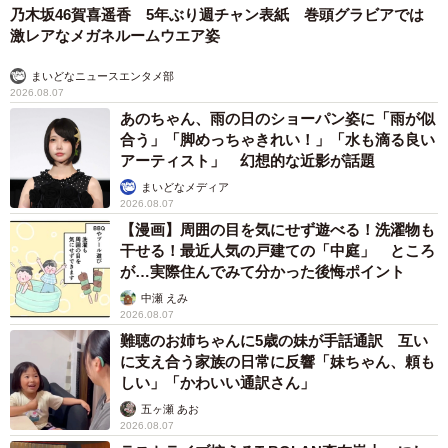
乃木坂46賀喜遥香 5年ぶり週チャン表紙 巻頭グラビアでは
激レアなメガネルームウエア姿
まいどなニュースエンタメ部
2026.08.07
あのちゃん、雨の日のショーパン姿に「雨が似
合う」「脚めっちゃきれい！」「水も滴る良い
アーティスト」 幻想的な近影が話題
まいどなメディア
2026.08.07
【漫画】周囲の目を気にせず遊べる！洗濯物も
干せる！最近人気の戸建ての「中庭」 ところ
が…実際住んでみて分かった後悔ポイント
中瀬 えみ
2026.08.07
難聴のお姉ちゃんに5歳の妹が手話通訳 互い
に支え合う家族の日常に反響「妹ちゃん、頼も
しい」「かわいい通訳さん」
五ヶ瀬 あお
2026.08.07