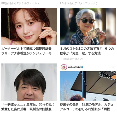
PR(合同会社デジタルファーム )
PR(合同会社デジタルファーム )
ガーターベルトで際立つ妖艶脚線美
８月のロト6はこの方法で買え!!６つの
フリーアナ森香澄がランジェリーモデ
数字が『完全一致』する方法
ルに ｢PE...
PR(株式会社MURA)
「一瞬誰かと…」彦摩呂、30キロ近く
紗栄子の長男 18歳のモデル、カジュ
減量した姿に反響 既製品の防護服が
アルコーデのおしゃれ近影が「両親の
着られると...
いいとこ取...