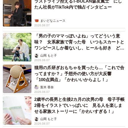
ラストライブ控えるT-BOLAN森友嵐士 にし
たん社長がTikTok内で独占インタビュー
まいどなニュース
2026.08.07
「男の子のママっぽいよね」ってどういう意
味？ 女系家族で育った母 いつもスカートと
ワンピースしか着ないし、ヒールも好き どの
へんが…
山岡 もと子
2026.08.07
猫用の爪研ぎおもちゃを買ったら…「これで合
ってますか？」予想外の使い方が大反響
「100点満点」「かわいいからよし！」
梨木 香奈
2026.08.07
2歳半の長男と生後2カ月の次男の母 母子手帳
2冊をイラストでいっぱいに 見る人を楽しま
せる家族ストーリーに「かわいすぎる！」
山岡 もと子
2026.08.07