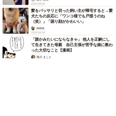
2026.08.06
髪をバッサリと切った飼い主が帰宅すると→愛
犬たちの反応に「ワンコ様でも戸惑うのね
（笑）」「困り顔がかわいい」
ANNA
2026.08.06
「誰かみたいにならなきゃ」 他人を正解にし
て生きてきた母親 自己主張が苦手な娘に教わ
った大切なこと【漫画】
海川 まこと
2026.08.06