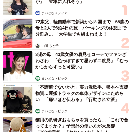
が」「宝塚に入れそう」
まいどなメディア
72歳父、軽自動車で新潟から四国まで 65歳の
母と2人で3泊4日の旅 パーキングの休憩まで
分刻み… 「大学生でも組まねえよ！」
山岡 もと子
3児の母 43歳女優の肩見せコーデでファンざ
わざわ 「色っぽすぎて思わず二度見」「むっ
かしからずっと可愛い」
まいどなトピック
「不謹慎でないかと」実力派歌手、熊本へ支援
物資…運搬トラックの車体デザインにためら
い 「痛いほど伝わる」「行動され立派」
まいどなトピック
猫用の爪研ぎおもちゃを買ったら…「これで合
ってますか？」予想外の使い方が大反響