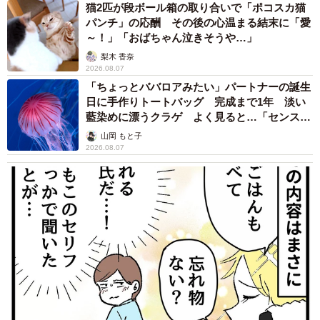
猫2匹が段ボール箱の取り合いで「ポコスカ猫
パンチ」の応酬 その後の心温まる結末に「愛
～！」「おばちゃん泣きそうや…」
梨木 香奈
2026.08.07
「ちょっとババロアみたい」パートナーの誕生
日に手作りトートバッグ 完成まで1年 淡い
藍染めに漂うクラゲ よく見ると…「センスす
ごい」
山岡 もと子
2026.08.07