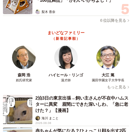
「100点満点」「かわいいからよし！」
梨木 香奈
６位以降を見る
まいどなファミリー
（新着記事順）
森岡 浩
ハイヒール・リンゴ
大江 篤
姓氏研究家
漫才師
園田学園女子大学学長
もっと見る
2泊3日の東京出張→飼い主さんが不在中ハムス
ターに異変 眉間にできた深いしわ、「急に老
けた？」【漫画】
海川 まこと
2026.08.08
赤ちゃんが気になる？ひょっこり顔を出す2匹