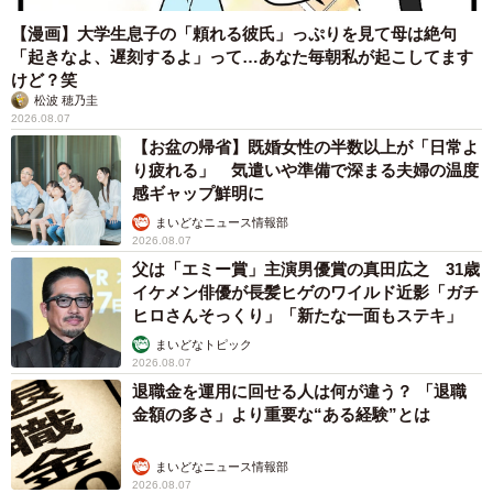
【漫画】大学生息子の「頼れる彼氏」っぷりを見て母は絶句
「起きなよ、遅刻するよ」って…あなた毎朝私が起こしてます
けど？笑
松波 穂乃圭
2026.08.07
【お盆の帰省】既婚女性の半数以上が「日常よ
り疲れる」 気遣いや準備で深まる夫婦の温度
感ギャップ鮮明に
まいどなニュース情報部
2026.08.07
父は「エミー賞」主演男優賞の真田広之 31歳
イケメン俳優が長髪ヒゲのワイルド近影「ガチ
ヒロさんそっくり」「新たな一面もステキ」
まいどなトピック
2026.08.07
退職金を運用に回せる人は何が違う？ 「退職
金額の多さ」より重要な“ある経験”とは
まいどなニュース情報部
2026.08.07