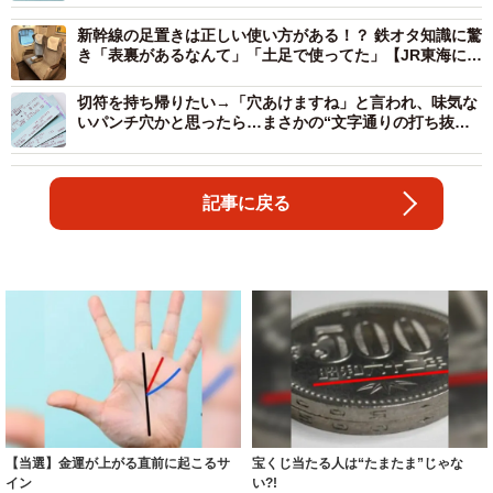
新幹線の足置きは正しい使い方がある！？ 鉄オタ知識に驚
き「表裏があるなんて」「土足で使ってた」【JR東海に聞
いた】
切符を持ち帰りたい→「穴あけますね」と言われ、味気な
いパンチ穴かと思ったら…まさかの“文字通りの打ち抜
き” 海浜幕張駅の無効印にSNS驚き
記事に戻る
【当選】金運が上がる直前に起こるサ
宝くじ当たる人は“たまたま”じゃな
イン
い?!