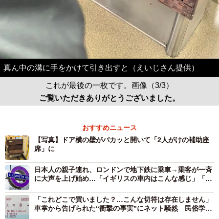
真ん中の溝に手をかけて引き出すと（えいじさん提供）
これが最後の一枚です。画像（3/3）
ご覧いただきありがとうございました。
おすすめニュース
【写真】ドア横の壁がパカッと開いて「2人がけの補助座
席」に
日本人の親子連れ、ロンドンで地下鉄に乗車→乗客が一斉
に大声を上げ始め…「イギリスの車内はこんな感じ」「思
い出します」体験談が話題
「これどこで買いました？…こんな切符は存在しません」
車掌から告げられた“衝撃の事実”にネット騒然 民俗学者
が遭遇した「お化け切符」