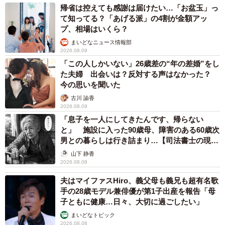
帰省は控えても感謝は届けたい…「お盆玉」っ
――夫さんからは何時頃に電話が？
て知ってる？「あげる派」の4割が金額アッ
プ、相場はいくら？
0時20分ごろです。子供はもう寝ていて私は一緒に横になっ
まいどなニュース情報部
てスマホを見ている時でした。
2026.08.09
「この人しかいない」26歳差の“年の差婚”をし
た夫婦 出会いは？反対する声はなかった？
――既に深夜だったのですね。
今の思いを聞いた
古川 諭香
明確にはもう覚えてませんが、「始発まで居させてあげ
2026.08.09
て」と言ってきました。「非常識な言動なこと理解して
「息子を一人にしてきたんです、帰らない
と」 施設に入った90歳母、障害のある60歳次
る？」って言ったのは覚えてます。「ふつうにありえない
男との暮らしは行き詰まり…【司法書士の現場
よね？ 娘は保育園行けてないし、もう寝てる時間だしや
から】
山下 静香
ってること頭おかしい！」ってだんだんキレていきまし
2026.08.08
た…笑。
夫はマイファスHiro、義父母も義兄も超有名歌
手の28歳モデル兼俳優が第1子出産を報告「母
――夫さんはどうしても外せない飲み会だったのでしょう
子ともに健康…日々、大切に過ごしたい」
か？
まいどなトピック
2026.08.08