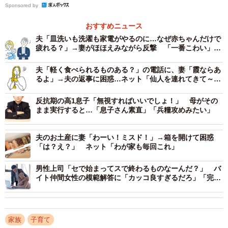
2/3
Sponsored by
1歳の娘が熱を出して寝ているのに……酔っ払って友達2人を連れ帰って
おすすめニュース
きた夫に、妻は？（ucchie79/stock.adobe.com）
夫「皿洗いも洗濯も家電がやるのに…なぜ赤ちゃんだけで
疲れる？」→妻がほほえみながら反撃 「一番こわい」
その後、夫さんは家の下まで二人を連れてきたものの泊め
「旦那の反応が気になる」
夫「軽く食べられるものある？」の電話に、妻「霞ならあ
ることなく帰したそう。「飲み屋から家までタクシーで3人
るよ」→夫の返事に困惑…ネット「仙人を連れてきて～」
で乗ってこれるのになぜ自宅へタクシーは無理なんでしょ
「自分で買ってきたら！」
ーかね」と、翌朝夫さんに怒りとともに伝えたつむこさ
反抗期の高1息子「無視すればいいでしょ！」 母がその
まま実行すると…「息子さん素直」「兵糧攻めみたい」
ん。
夫のお土産に妻「わーい！ミスド！」→箱を開けて困惑
「ごめんもうしない」と夫さんは言ったそうですが、どこ
「は？え？」 ネット「わが家も毎回これ」
まで本当に理解していたのかは謎。その後、すぐに娘さん
の熱がうつり、しんどい思いをしたそうです。
男性上司「セで始まってスで終わるものなーんだ？」 バ
イト仲間女性の模範解答に「カッコ良すぎるだろ」「完璧
な返し！」
呆れ返ったつむこさんにお話を聞いてみました。
家族
子育て
早退した私が帰ると、そそくさと準備を始めて…