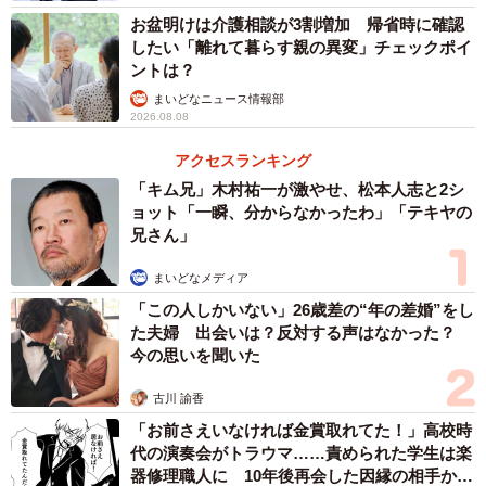
お盆明けは介護相談が3割増加 帰省時に確認
主人が、主催メンバーとなってBBQ飲み会（18〜21時）だ
したい「離れて暮らす親の異変」チェックポイ
ったようで、BBQは外せないみたいなこと言われました
ントは？
ね。もともと昼飲み→BBQ→二次会？三次会？と、長く飲
まいどなニュース情報部
2026.08.08
む予定だったそうです。
アクセスランキング
――なるほど、幹事の一人だったのですね。
「キム兄」木村祐一が激やせ、松本人志と2シ
ョット「一瞬、分からなかったわ」「テキヤの
兄さん」
その日、元々私は仕事で主人は休みでした。娘が咳と鼻水
が酷く保育園に行けないので主人に娘の保育をお願いしま
まいどなメディア
した。そこで「昼飲みは行けない」と友人たち数人に断り
「この人しかいない」26歳差の“年の差婚”をし
を入れてくれました。
た夫婦 出会いは？反対する声はなかった？
今の思いを聞いた
日頃から主人と娘を2人にすることが無く、私は娘が心配だ
古川 諭香
ったので16時までの仕事を14時30分で早退させてもらいま
「お前さえいなければ金賞取れてた！」高校時
した。私が家に帰ると、娘は高熱が出ていて「早く帰って
代の演奏会がトラウマ……責められた学生は楽
器修理職人に 10年後再会した因縁の相手から
きてよかった…」と思っていると、そそくさと出かける準