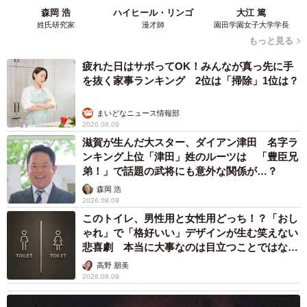
森岡 浩
ハイヒール・リンゴ
大江 篤
も言われてません。いい大人なので終電で帰ってほしいで
姓氏研究家
漫才師
園田学園女子大学学長
す。
もっと見る
疲れた日はサボってOK！みんなが真っ先に手
――せめて何か一言娘さんを心配する言葉や、つむこさん
を抜く家事ランキング 2位は「掃除」1位は？
への気遣いが欲しかったですね。
まいどなニュース情報部
2026.08.09
自分の子どもが病気なのに、何時間も飲みに行ける神経が
滋賀が生んだ大スター、ダイアン津田 名字ラ
わからず、夜中にイライラしてしまいました。電話の後に
ンキング上位「津田」姓のルーツは 「豊臣兄
ポッとThreadsでつぶやいた事に対し深夜にも関わらずたく
弟！」で話題の武将にも意外な関係が…？
さんの人が主人を叱ってくれてなんだか心強かったです。
森岡 浩
2026.08.09
こんなこと、二度目は無いようにしてもらいたいです。
このトイレ、男性用と女性用どっち！？「おし
ゃれ」で「格好いい」デザインが生む笑えない
◇ ◇
悲喜劇 本当に大事なのは目立つことではな
く…
高野 朋美
今回の投稿に、
2026.08.09
「働いて所得あるんだからホテル泊まりなさい」