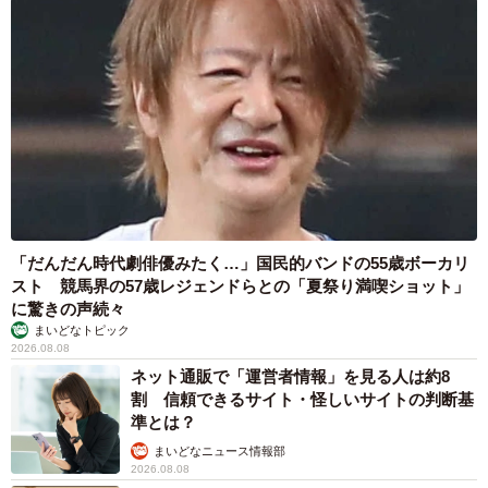
「だんだん時代劇俳優みたく…」国民的バンドの55歳ボーカリ
スト 競馬界の57歳レジェンドらとの「夏祭り満喫ショット」
に驚きの声続々
まいどなトピック
2026.08.08
ネット通販で「運営者情報」を見る人は約8
割 信頼できるサイト・怪しいサイトの判断基
準とは？
まいどなニュース情報部
2026.08.08