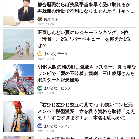
と、コメントのみなさんも一緒になって怒ってくれていた
都合退職ならば失業手当を早く受け取れるが…
再就職の活動で不利になりませんか？【キャリ
様子。
アカウンセラーが解説】
長澤 芳子
2026.08.09
しかし中には、
正直しんどい夏のレジャーランキング、3位
「産後夫が同じ事やって、しかもことわりもなしに…朝起
「帰省」、2位「バーベキュー」を抑えた1位
は？
きて赤ちゃんとリビング行ったら他人がいました」
「うちの旦那はもっと狂ってて泥酔して帰れなくなった友
まいどなデータ
2026.08.09
達をうちに連れてきて、空いてる部屋で寝かせたかと思っ
NHK大阪の朝の顔…気象キャスター、真っ赤な
たら、友達を置いてまた飲みに行きましたよ」
ワンピで「愛の不時着」観劇 三山凌輝さんら
ポスターと記念撮影
「うちは朝起きると（私の）知らない人が客間で寝てるは
まいどなトピック
よくあることです」
2026.08.09
「私も初めての子を出産して退院して間もない時、夫の友
「右ひじ左ひじ交互に見て♪」お笑いコンビ元
達（私の友達でもあるけど男性2人）が泊まりにきました。
メンバー髪型激変 命を救う資格を取得「ええ
母が私の手伝いに来てくれていたのですが、寝る場所がな
え！！すごすぎます！」→本名も明らかに
くなり、ベビー布団の脇の壁沿いに布団なしで寝ていまし
まいどなメディア
2026.08.09
た」