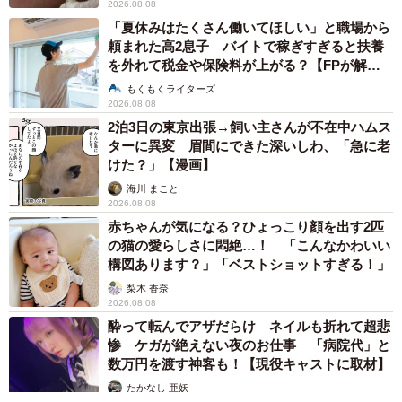
2026.08.08
「夏休みはたくさん働いてほしい」と職場から
頼まれた高2息子 バイトで稼ぎすぎると扶養
を外れて税金や保険料が上がる？【FPが解
説】
もくもくライターズ
2026.08.08
2泊3日の東京出張→飼い主さんが不在中ハムス
ターに異変 眉間にできた深いしわ、「急に老
けた？」【漫画】
海川 まこと
2026.08.08
赤ちゃんが気になる？ひょっこり顔を出す2匹
の猫の愛らしさに悶絶…！ 「こんなかわいい
構図あります？」「ベストショットすぎる！」
梨木 香奈
2026.08.08
酔って転んでアザだらけ ネイルも折れて超悲
惨 ケガが絶えない夜のお仕事 「病院代」と
数万円を渡す神客も！【現役キャストに取材】
たかなし 亜妖