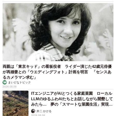
両親は「東京キッド」の看板役者 ライダー演じた42歳元俳優
が再婚妻との「ウエディングフォト」計画を明言 「センスあ
るカメラマン求む」
まいどなトピック
2026.08.08
ITエンジニアがAIとつくる家庭菜園 ローカル
LLMのゆるふわAIたちとお話しながら開墾して
みたら… 夢の「スマートな菜園生活」実現な
るか
井二 かける
2026.08.08