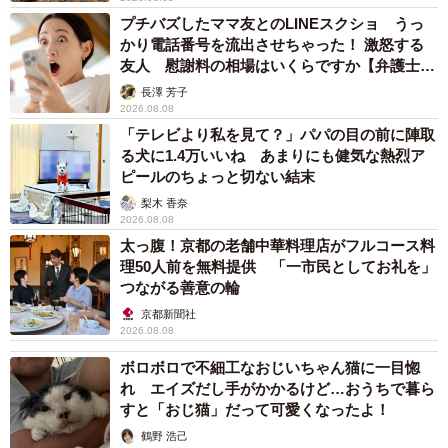
プチバズしたママ友とのLINEスクショ うっ
かり電話番号を流出させちゃった！ 激怒する
友人 慰謝料の相場はいくらですか【弁護士が
解説】
長澤 芳子
2026.08.08
「テレビより私を見て？」パパの目の前に陣取
る犬に1.4万いいね あまりにも健気な熱烈ア
ピールのちょっと切ない結末
梨木 香奈
2026.08.08
太っ腹！京都の老舗中華料理店がフルコース料
理50人前を無料提供 「一市民としてお礼を」
つながる善意の輪
京都新聞社
2026.08.08
ボロボロで不細工なおじいちゃん猫に一目惚
れ エイズだし手がかかるけど…おうちで暮ら
すと「おじ猫」だって可愛くなったよ！
鶴野 浩己