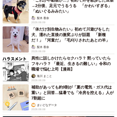
「これが不動柴か…」初めて外を散歩した豆柴
など、途方に暮れる最悪なガッカリ経験のある方も。
→2分後、足元でうるうる 「かわいすぎる」
「ぬいぐるみみたい」
予定がある時に限って、子どもの急な体調悪化はあるあ
梨木 香奈
る。致し方ないこととはいえ、親戚や親しい友人であって
2026.08.09
「体だけ別生物みたい」初めて川遊びをした
も来客は避けたいのに、深夜に酔っぱらった赤の他人を自
犬、濡れた直後の激変ぶりが話題 「新種
宅に招き入れる余裕のある家はきっとないでしょう。
だ！」「河童だ」「毛刈りされたあとの羊」
梨木 香奈
飲み会へ行ったとしても、飲み方やその後の家族への対応
2026.08.09
異性に話しかけたらセクハラ？ 黙っていたら
には配慮が必要かと。夫さんが今後同様の行為をしないこ
フキハラ？ 「最近、生きるの難しい」令和の
とを願いたいものです。また、妻、子どもがいる家に、酔
職場で悩む上司【漫画】
っ払った勢いで押しかける側になった際は、基本的には迷
海川 まこと
惑であることの認識を。
2026.08.09
補助があっても約9割が「夏の電気・ガス代は
重い」と回答…猛暑でも「冷房を控える」人が
■つむこさんThreads
7割超に
https://www.threads.com/@suchan.041
まいどなデータ
2026.08.08