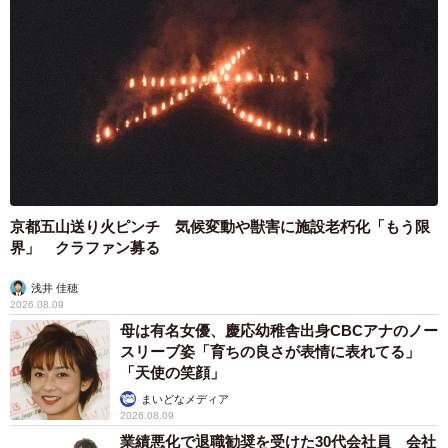
「漫喫、サウナ、ビジホ、男2人どこでも泊まれるとこはあ
る。病気の赤ちゃんがいる家に泊まりに来る神経がわかり
ませんね」
「常識なさすぎて腹立ちますね！！！」
「こういうの不思議なんだけど、友達もよく人様の家に泊
まろうと思うよね」
「面倒かけるやつが言うセリフじゃない」
「バカだんなも家に入れない、友達二匹もばか。鍵かけて
京都五山送り火ピンチ 気候変動や獣害に施設老朽化「もう限
チェーンして着拒否」
界」 クラファン募る
「3人もいて、1人くらいまともな考えの人いない
浅井 佳穂
の...？？？？？ 」
2026.08.09
「いつまで学生気分独身気分なのでしょうか。勝手にやっ
母は有名女優、慶応幼稚舎出身CBCアナのノー
てろ。妻子を巻き込むな」
スリーブ姿「育ちの良さが表情に表れてる」
「天使の笑顔」
「わー、絶対無理 来ようとしてるヤツらも非常識。家で
まいどなメディア
もまた飲もうとしてたんだろうな…絶対うるさいし、帰し
2026.08.09
て大正解！」
業績悪化で退職勧奨を受けた30代会社員 会社