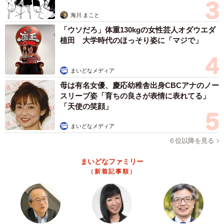
思わぬ申し出【漫画】
備を始めて。15時過ぎに昼飲みに途中参加しにいきまし
海川 まこと
た！ 目が点でした笑。
「ウソだろ」体重130kgの女性芸人オダウエダ
植田 大学時代のほっそり姿に「マジで」
――その結果、深夜に友達を連れて来られると…。
まいどなメディア
私が翌朝その話をした時には反省していましたが、その後
母は有名女優、慶応幼稚舎出身CBCアナのノー
特に自分から何か話し出したりとかは無かったです。
スリーブ姿「育ちの良さが表情に表れてる」
「天使の笑顔」
そもそも、私は仕事を早退して帰って来てたので夕飯の買
まいどなメディア
い物とかもできておらず。朝は病院だのなんだので1日中バ
６位以降を見る
タバタしておりご飯もろくに食べれていませんでした。
まいどなファミリー
「夜21時半頃帰宅する」と言っていたのでご飯を買ってき
（新着記事順）
てもらおうと思って待っていたのですが…結局私は何も食
べられずに寝ました。
夫はタクシー代も渡したらしいですが、友人からも特に何