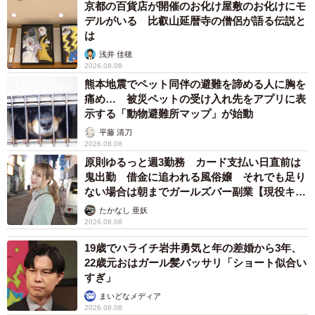
京都の百貨店が開催のお化け屋敷のお化けにモ
デルがいる 比叡山延暦寺の僧侶が語る伝説と
は
浅井 佳穂
2026.08.08
熊本地震でペット同伴の避難を諦める人に胸を
痛め… 被災ペットの受け入れ先をアプリに表
示する「動物避難所マップ」が始動
平藤 清刀
2026.08.08
原則ゆるっと週3勤務 カード支払い日直前は
鬼出勤 借金に追われる風俗嬢 それでも足り
ない場合は朝までガールズバー副業【現役キャ
ストに取材】
たかなし 亜妖
2026.08.08
19歳でハライチ岩井勇気と年の差婚から3年、
22歳元おはガール髪バッサリ「ショート似合い
すぎ」
まいどなメディア
2026.08.08