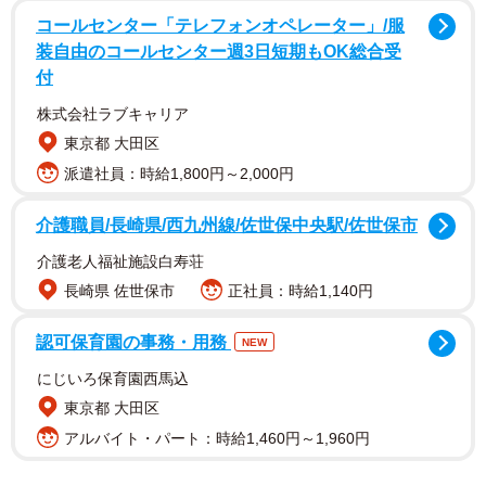
コールセンター「テレフォンオペレーター」/服
装自由のコールセンター週3日短期もOK総合受
しかも、それが1歳の娘さんが体調を崩して保育園を休んだ
付
日の夜のこと。夫さんは「起きちゃったら面倒見ます」と
株式会社ラブキャリア
言ったそうですが、つむこさんは「そうじゃない、そこじ
東京都 大田区
ゃない」と呆れ果てます。
派遣社員：時給1,800円～2,000円
介護職員/長崎県/西九州線/佐世保中央駅/佐世保市
介護老人福祉施設白寿荘
長崎県 佐世保市
正社員：時給1,140円
認可保育園の事務・用務
NEW
にじいろ保育園西馬込
東京都 大田区
アルバイト・パート：時給1,460円～1,960円