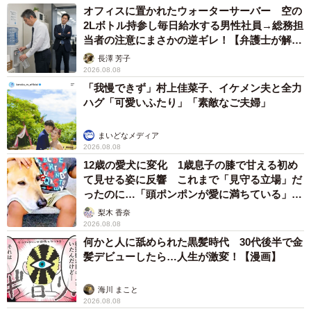
オフィスに置かれたウォーターサーバー 空の
2Lボトル持参し毎日給水する男性社員→総務担
当者の注意にまさかの逆ギレ！【弁護士が解
説】
長澤 芳子
2026.08.08
「我慢できず」村上佳菜子、イケメン夫と全力
ハグ「可愛いふたり」「素敵なご夫婦」
まいどなメディア
2026.08.08
12歳の愛犬に変化 1歳息子の膝で甘える初め
て見せる姿に反響 これまで「見守る立場」だ
ったのに…「頭ポンポンが愛に満ちている」
「尊…」
梨木 香奈
2026.08.08
何かと人に舐められた黒髪時代 30代後半で金
髪デビューしたら…人生が激変！【漫画】
海川 まこと
2026.08.08