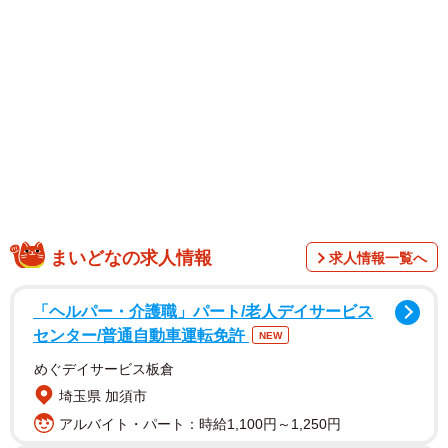
1/3
酔っ払った夫が、終電を逃した友達を二人連れて帰ってきた！？ ※こ
の画像はAdobe Fireflyで作成したイメージです
まいどなの求人情報
求人情報一覧へ
「ヘルパー・介護職」パート/老人デイサービス
センター/普通自動車運転免許
NEW
めぐデイサービス板倉
埼玉県 加須市
アルバイト・パート：時給1,100円～1,250円