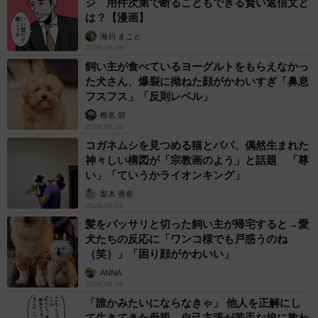
ジ 用件次第で断ることもできる賢い返信文と
は？【漫画】
海川 まこと
2026.08.06
飼い主が食べているヨーグルトをもらえなかっ
た犬さん、爆裂に拗ねた顔がかわいすぎ「鼻息
フスフス」「反則レベル」
椎名 碧
2026.08.06
コガネムシを見つめる猫とパパ、偶然生まれた
神々しい構図が「宗教画のよう」と話題 「尊
い」「ていうかライオンキング」
梨木 香奈
2026.08.06
髪をバッサリと切った飼い主が帰宅すると→愛
犬たちの反応に「ワンコ様でも戸惑うのね
（笑）」「困り顔がかわいい」
ANNA
2026.08.06
「誰かみたいにならなきゃ」 他人を正解にし
て生きてきた母親 自己主張が苦手な娘に教わ