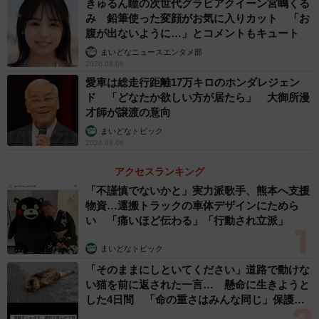
きゅるん瞳の次世代グラビアクイーン宮嶋くる
み 鉛筆使った変顔がお気に入りカット 「お
腹が出ないように…」とコメントもキュート
まいどなニュースエンタメ部
2026.08.06
愛車は総走行距離17万キロのホンダレジェン
ド 「どなたか欲しい方が居たら」 大御所漫
才師が譲渡の意向
まいどなトピック
2026.08.06
アクセスランキング
「不謹慎でないかと」実力派歌手、熊本へ支援
物資…運搬トラックの車体デザインにためら
い 「痛いほど伝わる」「行動され立派」
まいどなトピック
「そのままにしといてください」道路で動けな
い猫を前に返された一言… 懸命に生きようと
した4日間 「命の重さはみんな同じ」保護団
体代表の訴え