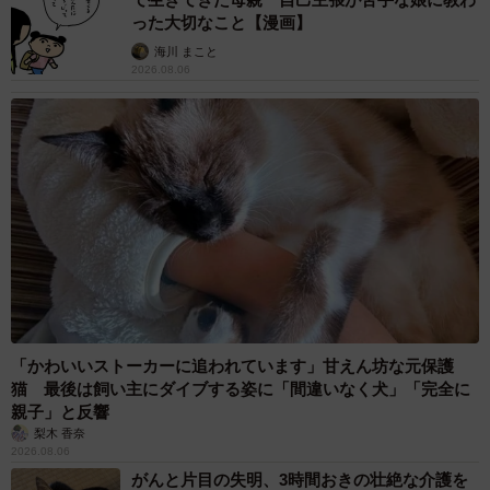
った大切なこと【漫画】
海川 まこと
2026.08.06
「かわいいストーカーに追われています」甘えん坊な元保護
猫 最後は飼い主にダイブする姿に「間違いなく犬」「完全に
親子」と反響
梨木 香奈
2026.08.06
がんと片目の失明、3時間おきの壮絶な介護を