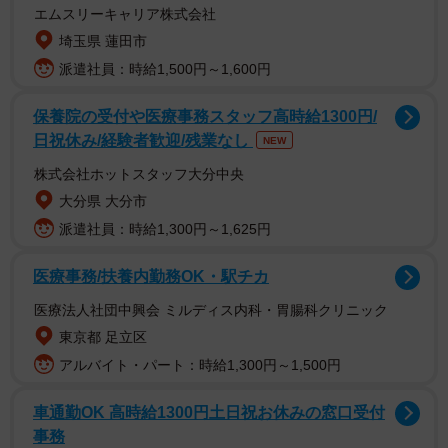
エムスリーキャリア株式会社
埼玉県 蓮田市
派遣社員：時給1,500円～1,600円
保養院の受付や医療事務スタッフ高時給1300円/
日祝休み/経験者歓迎/残業なし
NEW
【鈴木優香さんプロフィル】
株式会社ホットスタッフ大分中央
すずき・ゆうか 2000年8月15日生まれ。静岡県出身。身
大分県 大分市
長163cm。血液型＝AB型。2021年にAKB48を卒業後、
派遣社員：時給1,300円～1,625円
YouTuberに転身。公式チャンネル（@yuuka_chan815）は
登録者数50万人を突破。
医療事務/扶養内勤務OK・駅チカ
医療法人社団中興会 ミルディス内科・胃腸科クリニック
東京都 足立区
アルバイト・パート：時給1,300円～1,500円
車通勤OK 高時給1300円土日祝お休みの窓口受付
事務