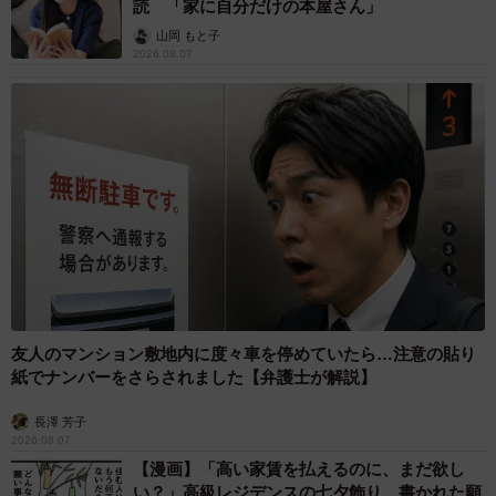
読 「家に自分だけの本屋さん」
山岡 もと子
2026.08.07
友人のマンション敷地内に度々車を停めていたら…注意の貼り
紙でナンバーをさらされました【弁護士が解説】
長澤 芳子
2026.08.07
【漫画】「高い家賃を払えるのに、まだ欲し
い？」高級レジデンスの七夕飾り、書かれた願