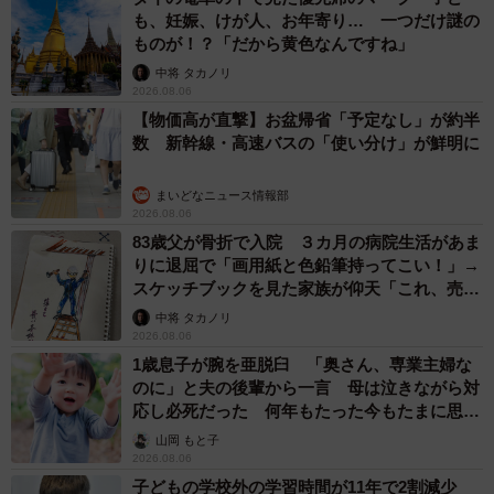
も、妊娠、けが人、お年寄り… 一つだけ謎の
ものが！？「だから黄色なんですね」
中将 タカノリ
2026.08.06
【物価高が直撃】お盆帰省「予定なし」が約半
数 新幹線・高速バスの「使い分け」が鮮明に
まいどなニュース情報部
2026.08.06
83歳父が骨折で入院 ３カ月の病院生活があま
りに退屈で「画用紙と色鉛筆持ってこい！」→
スケッチブックを見た家族が仰天「これ、売れ
ますよ…」
中将 タカノリ
2026.08.06
1歳息子が腕を亜脱臼 「奥さん、専業主婦な
のに」と夫の後輩から一言 母は泣きながら対
応し必死だった 何年もたった今もたまに思い
出し…
山岡 もと子
2026.08.06
子どもの学校外の学習時間が11年で2割減少