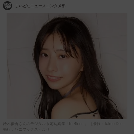
まいどなニュースエンタメ部
鈴木優香さんのデジタル限定写真集『In Bloom』（撮影：Takeo Dec.、
発行：ワニブックス）より