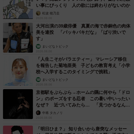
い事にびっくり 人の欲には終わりがないのか
松波 穂乃圭
2026.08.06
大河出演の39歳俳優 真夏の海で赤銅色の肉体
美を連投 「バッキバキだな」「ばり渋いで
す」
まいどなトピック
2026.08.06
「人生こそがバラエティー」 マレーシア移住
を報告した菊地亜美 子どもの教育考え「小学
校へ入学するこのタイミングで挑戦」
まいどなトピック
2026.08.06
京都駅をぶらぶら→ホームの隅に何やら「ドロ
ン」のポーズをする忍者 この暑い中いったい
なぜ？ 近づいてみたら… 「見つかるなんて
未熟」
中将 タカノリ
2026.08.06
「明日ひま？」 知り合いから唐突なメッセー