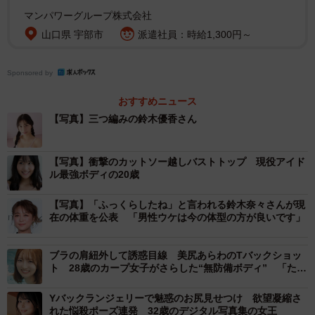
マンパワーグループ株式会社
山口県 宇部市
派遣社員：時給1,300円～
Sponsored by
おすすめニュース
【写真】三つ編みの鈴木優香さん
【写真】衝撃のカットソー越しバストトップ 現役アイド
ル最強ボディの20歳
【写真】「ふっくらしたね」と言われる鈴木奈々さんが現
在の体重を公表 「男性ウケは今の体型の方が良いです」
ブラの肩紐外して誘惑目線 美尻あらわのTバックショッ
ト 28歳のカープ女子がさらした“無防備ボディ” 「たく
さんの初めてを一緒に感じて」
Yバックランジェリーで魅惑のお尻見せつけ 欲望凝縮さ
れた悩殺ポーズ連発 32歳のデジタル写真集の女王