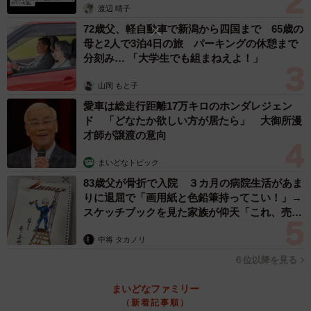
渡辺 晴子
72歳父、軽自動車で新潟から四国まで 65歳の
母と2人で3泊4日の旅 パーキングの休憩まで
分刻み… 「大学生でも組まねえよ！」
山岡 もと子
愛車は総走行距離17万キロのホンダレジェン
ド 「どなたか欲しい方が居たら」 大御所漫
才師が譲渡の意向
まいどなトピック
83歳父が骨折で入院 ３カ月の病院生活があま
りに退屈で「画用紙と色鉛筆持ってこい！」→
スケッチブックを見た家族が仰天「これ、売れ
ますよ…」
中将 タカノリ
６位以降を見る
まいどなファミリー
（新着記事順）