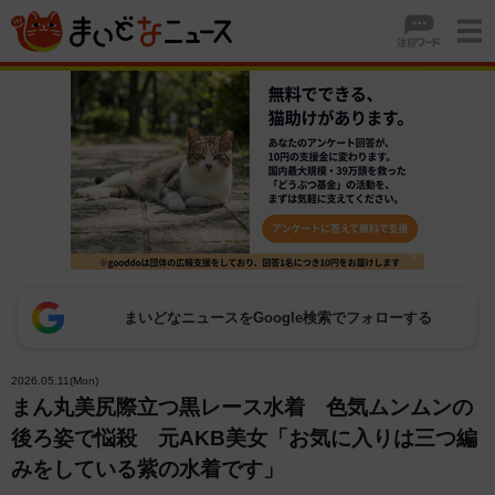
まいどなニュースをGoogle検索でフォローする
2026.05.11(Mon)
まん丸美尻際立つ黒レース水着 色気ムンムンの
後ろ姿で悩殺 元AKB美女「お気に入りは三つ編
みをしている紫の水着です」