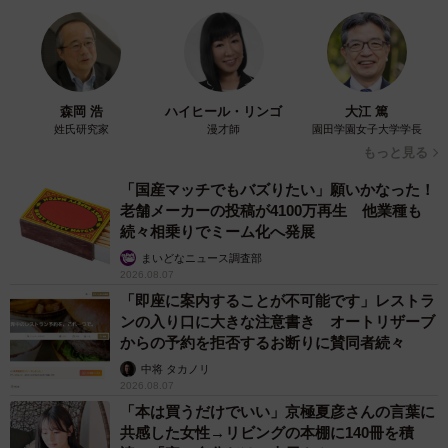
森岡 浩
ハイヒール・リンゴ
大江 篤
姓氏研究家
漫才師
園田学園女子大学学長
もっと見る
「国産マッチでもバズりたい」願いかなった！
老舗メーカーの投稿が4100万再生 他業種も
続々相乗りでミーム化へ発展
まいどなニュース調査部
2026.08.07
「即座に案内することが不可能です」レストラ
ンの入り口に大きな注意書き オートリザーブ
からの予約を拒否するお断りに賛同者続々
中将 タカノリ
2026.08.07
「本は買うだけでいい」京極夏彦さんの言葉に
共感した女性→リビングの本棚に140冊を積