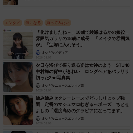
エンタメ
気になる
買ってみたい
「化けましたね～」10歳で綾瀬はるかの娘役→
雰囲気ガラリの18歳に成長 「メイクで雰囲気
が」「宝塚に入れそう」
まいどなメディア
2026.08.07
夕日を浴びて振り返る姿は女神のよう STU48
中村舞の背中がきれい ロングヘアをバッサリ
切った2nd写真集
まいどなニュースエンタメ部
2026.08.06
編み編みセクシーレースでどっしりヒップ強
調 定番のマシュマロむぎゅっポーズ ちとせ
よしの「湿度高めのグラビアになってます」
まいどなニュースエンタメ部
2026.08.06