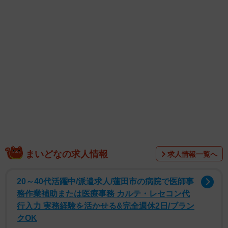
る上品な大人の色香など、清楚と色気が共存する雰囲気は
彼女にしかできないもの。自然体でありながら、しっかり
とした表現力で多彩な表情を見せてくれています。
鈴木さんは「前作に続き、今回のデジタル写真集も素敵な
作品に仕上がりました。今の自分らしさがたくさん詰まっ
ているので、ぜひ楽しんでいただけたら嬉しいです！ ちな
みに、私のお気に入りカットは三つ編みをしている紫の水
着の写真です。みなさんのお気に入りも、ぜひ教えてくだ
さい！」とコメントしています。
まいどなの求人情報
求人情報一覧へ
20～40代活躍中/派遣求人/蓮田市の病院で医師事
務作業補助または医療事務 カルテ・レセコン代
行入力 実務経験を活かせる&完全週休2日/ブラン
クOK