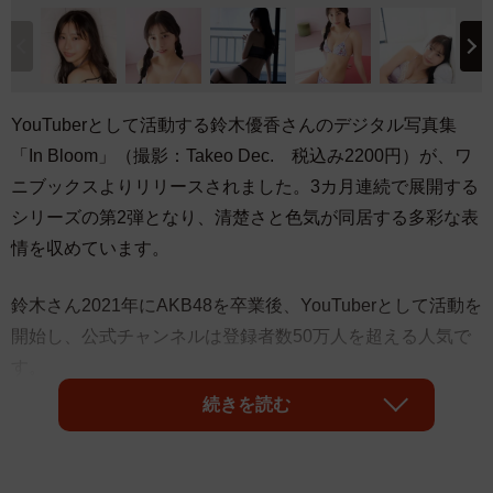
YouTuberとして活動する鈴木優香さんのデジタル写真集
「In Bloom」（撮影：Takeo Dec. 税込み2200円）が、ワ
ニブックスよりリリースされました。3カ月連続で展開する
シリーズの第2弾となり、清楚さと色気が同居する多彩な表
情を収めています。
鈴木さん2021年にAKB48を卒業後、YouTuberとして活動を
開始し、公式チャンネルは登録者数50万人を超える人気で
す。
続きを読む
今作「In Bloom」では、タイトルの通り花をモチーフにし
たビジュアルが印象的です。花柄のビキニに三つ編みを合
わせた可憐なかわいいスタイルや、黒レースの水着で見せ