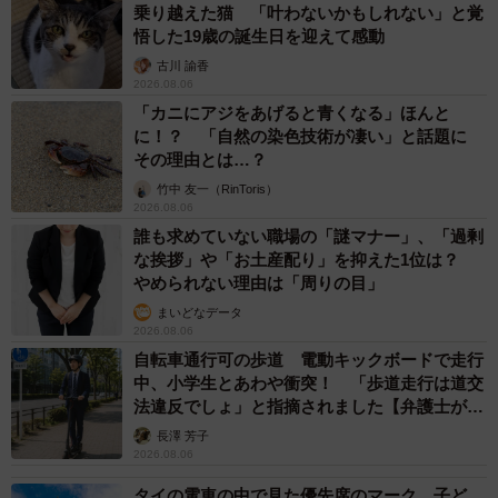
乗り越えた猫 「叶わないかもしれない」と覚
悟した19歳の誕生日を迎えて感動
古川 諭香
2026.08.06
「カニにアジをあげると青くなる」ほんと
に！？ 「自然の染色技術が凄い」と話題に
その理由とは…？
竹中 友一（RinToris）
2026.08.06
誰も求めていない職場の「謎マナー」、「過剰
な挨拶」や「お土産配り」を抑えた1位は？
やめられない理由は「周りの目」
まいどなデータ
2026.08.06
自転車通行可の歩道 電動キックボードで走行
中、小学生とあわや衝突！ 「歩道走行は道交
法違反でしょ」と指摘されました【弁護士が解
説】
長澤 芳子
2026.08.06
タイの電車の中で見た優先席のマーク 子ど