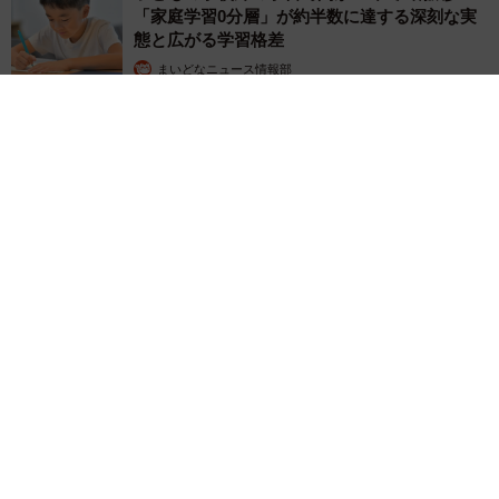
「家庭学習0分層」が約半数に達する深刻な実
態と広がる学習格差
まいどなニュース情報部
2026.08.06
「事故物件」という言葉のイメージにとらわれていませんか？
不動産業者が語る「物件の可能性」を閉ざさないために必要な
こと
平藤 清刀
2026.08.06