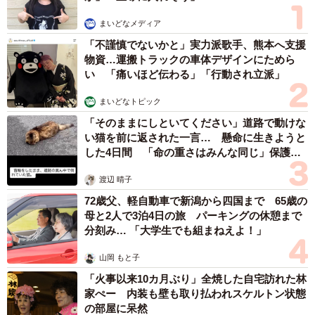
まいどなメディア
「不謹慎でないかと」実力派歌手、熊本へ支援
物資…運搬トラックの車体デザインにためら
い 「痛いほど伝わる」「行動され立派」
まいどなトピック
「そのままにしといてください」道路で動けな
い猫を前に返された一言… 懸命に生きようと
した4日間 「命の重さはみんな同じ」保護団
体代表の訴え
渡辺 晴子
72歳父、軽自動車で新潟から四国まで 65歳の
母と2人で3泊4日の旅 パーキングの休憩まで
分刻み… 「大学生でも組まねえよ！」
山岡 もと子
「火事以来10カ月ぶり」全焼した自宅訪れた林
家ぺー 内装も壁も取り払われスケルトン状態
の部屋に呆然