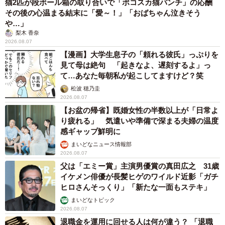
猫2匹が段ボール箱の取り合いで「ポコスカ猫パンチ」の応酬
その後の心温まる結末に「愛～！」「おばちゃん泣きそう
や…」
梨木 香奈
2026.08.07
【漫画】大学生息子の「頼れる彼氏」っぷりを
見て母は絶句 「起きなよ、遅刻するよ」っ
て…あなた毎朝私が起こしてますけど？笑
松波 穂乃圭
2026.08.07
【お盆の帰省】既婚女性の半数以上が「日常よ
り疲れる」 気遣いや準備で深まる夫婦の温度
感ギャップ鮮明に
まいどなニュース情報部
2026.08.07
父は「エミー賞」主演男優賞の真田広之 31歳
イケメン俳優が長髪ヒゲのワイルド近影「ガチ
ヒロさんそっくり」「新たな一面もステキ」
まいどなトピック
2026.08.07
退職金を運用に回せる人は何が違う？ 「退職