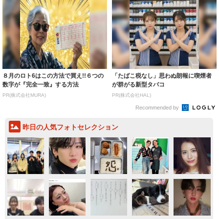
８月のロト6はこの方法で買え!!６つの
「たばこ税なし」思わぬ朗報に喫煙者
数字が『完全一致』する方法
が群がる新型タバコ
PR(株式会社MURA)
PR(株式会社HAL)
Recommended by
昨日の人気フォトセレクション