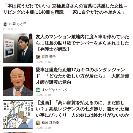
「本は買うだけでいい」京極夏彦さんの言葉に共感した女性→
リビングの本棚に140冊を積読 「家に自分だけの本屋さん」
山岡 もと子
2026.08.07
友人のマンション敷地内に度々車を停めていた
ら…注意の貼り紙でナンバーをさらされました
【弁護士が解説】
長澤 芳子
2026.08.07
愛車は総走行距離17万キロのホンダレジェン
ド 「どなたか欲しい方が居たら」 大御所漫
才師が譲渡の意向
まいどなトピック
2026.08.06
【漫画】「高い家賃を払えるのに、まだ欲し
い？」高級レジデンスの七夕飾り、書かれた願
い事にびっくり 人の欲には終わりがないのか
松波 穂乃圭
2026.08.06