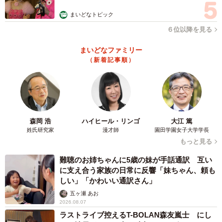
まいどなトピック
６位以降を見る
まいどなファミリー
（新着記事順）
森岡 浩
ハイヒール・リンゴ
大江 篤
姓氏研究家
漫才師
園田学園女子大学学長
もっと見る
難聴のお姉ちゃんに5歳の妹が手話通訳 互い
に支え合う家族の日常に反響「妹ちゃん、頼も
しい」「かわいい通訳さん」
五ヶ瀬 あお
2026.08.07
ラストライブ控えるT-BOLAN森友嵐士 にし