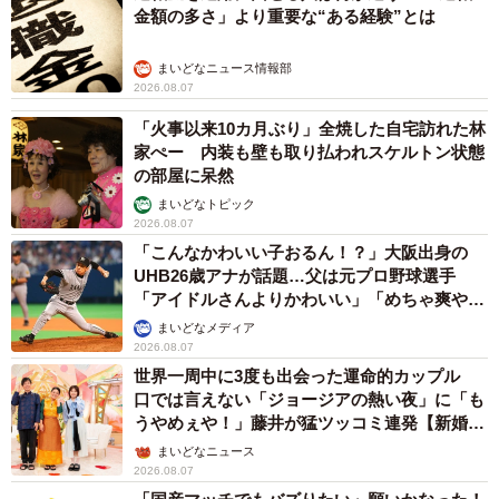
金額の多さ」より重要な“ある経験”とは
まいどなニュース情報部
2026.08.07
「火事以来10カ月ぶり」全焼した自宅訪れた林
家ぺー 内装も壁も取り払われスケルトン状態
の部屋に呆然
まいどなトピック
2026.08.07
「こんなかわいい子おるん！？」大阪出身の
UHB26歳アナが話題…父は元プロ野球選手
「アイドルさんよりかわいい」「めちゃ爽や
か」
まいどなメディア
2026.08.07
世界一周中に3度も出会った運命的カップル
口では言えない「ジョージアの熱い夜」に「も
うやめぇや！」藤井が猛ツッコミ連発【新婚さ
ん】
まいどなニュース
2026.08.07