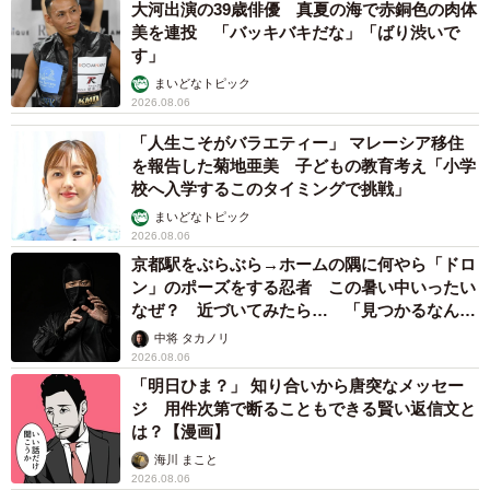
大河出演の39歳俳優 真夏の海で赤銅色の肉体
美を連投 「バッキバキだな」「ばり渋いで
す」
まいどなトピック
2026.08.06
「人生こそがバラエティー」 マレーシア移住
を報告した菊地亜美 子どもの教育考え「小学
校へ入学するこのタイミングで挑戦」
まいどなトピック
2026.08.06
京都駅をぶらぶら→ホームの隅に何やら「ドロ
ン」のポーズをする忍者 この暑い中いったい
なぜ？ 近づいてみたら… 「見つかるなんて
未熟」
中将 タカノリ
2026.08.06
「明日ひま？」 知り合いから唐突なメッセー
ジ 用件次第で断ることもできる賢い返信文と
は？【漫画】
海川 まこと
2026.08.06