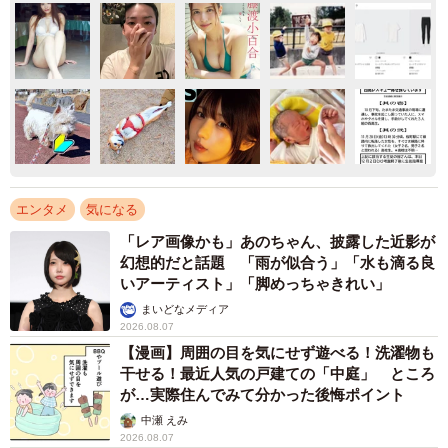
エンタメ
気になる
「レア画像かも」あのちゃん、披露した近影が
幻想的だと話題 「雨が似合う」「水も滴る良
いアーティスト」「脚めっちゃきれい」
まいどなメディア
2026.08.07
【漫画】周囲の目を気にせず遊べる！洗濯物も
干せる！最近人気の戸建ての「中庭」 ところ
が…実際住んでみて分かった後悔ポイント
中瀬 えみ
2026.08.07