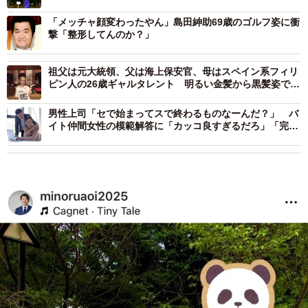
「メッチャ顔変わったやん」島田紳助69歳のゴルフ姿に衝
撃「整形してんのか？」
祖父は元大統領、父は海上保安官、母はスペイン系フィリ
ピン人の26歳ギャルタレント 明るい金髪から黒髪姿で印
象激変
男性上司「セで始まってスで終わるものなーんだ？」 バ
イト仲間女性の模範解答に「カッコ良すぎるだろ」「完璧
な返し！」