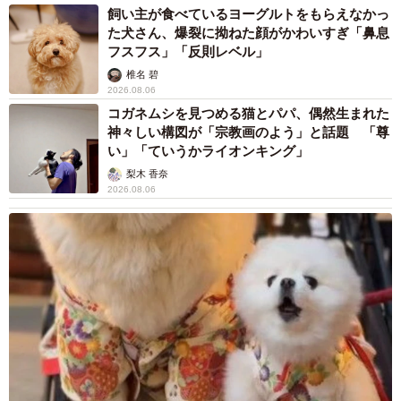
飼い主が食べているヨーグルトをもらえなかっ
た犬さん、爆裂に拗ねた顔がかわいすぎ「鼻息
フスフス」「反則レベル」
椎名 碧
2026.08.06
コガネムシを見つめる猫とパパ、偶然生まれた
神々しい構図が「宗教画のよう」と話題 「尊
い」「ていうかライオンキング」
梨木 香奈
2026.08.06