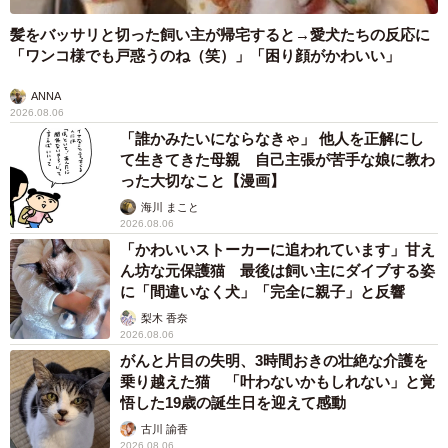
髪をバッサリと切った飼い主が帰宅すると→愛犬たちの反応に
「ワンコ様でも戸惑うのね（笑）」「困り顔がかわいい」
ANNA
2026.08.06
「誰かみたいにならなきゃ」 他人を正解にし
て生きてきた母親 自己主張が苦手な娘に教わ
った大切なこと【漫画】
海川 まこと
2026.08.06
「かわいいストーカーに追われています」甘え
ん坊な元保護猫 最後は飼い主にダイブする姿
に「間違いなく犬」「完全に親子」と反響
梨木 香奈
2026.08.06
がんと片目の失明、3時間おきの壮絶な介護を
乗り越えた猫 「叶わないかもしれない」と覚
悟した19歳の誕生日を迎えて感動
古川 諭香
2026.08.06