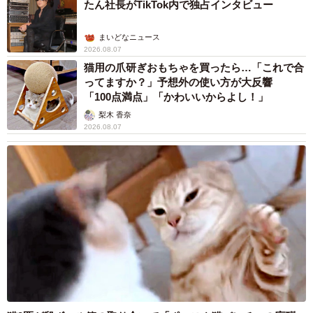
たん社長がTikTok内で独占インタビュー
まいどなニュース
2026.08.07
猫用の爪研ぎおもちゃを買ったら…「これで合
ってますか？」予想外の使い方が大反響
「100点満点」「かわいいからよし！」
梨木 香奈
2026.08.07