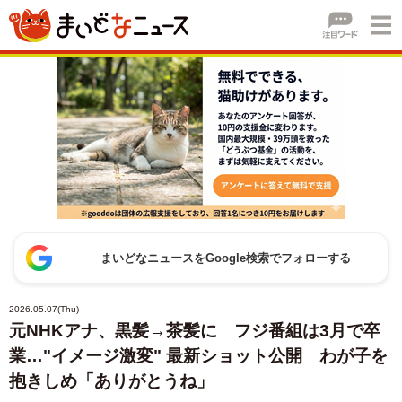
まいどなニュースをGoogle検索でフォローする
2026.05.07(Thu)
元NHKアナ、黒髪→茶髪に フジ番組は3月で卒
業…"イメージ激変" 最新ショット公開 わが子を
抱きしめ「ありがとうね」