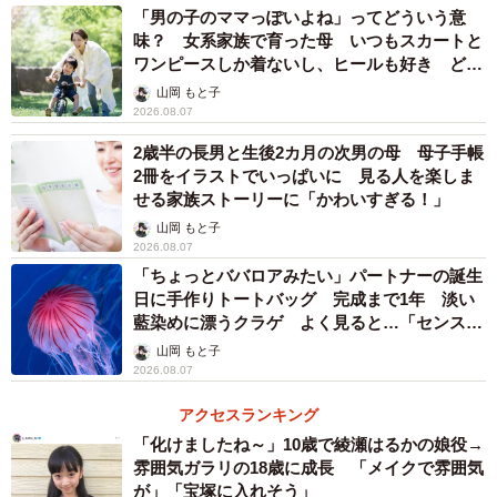
「男の子のママっぽいよね」ってどういう意
味？ 女系家族で育った母 いつもスカートと
ワンピースしか着ないし、ヒールも好き どの
へんが…
山岡 もと子
2026.08.07
2歳半の長男と生後2カ月の次男の母 母子手帳
2冊をイラストでいっぱいに 見る人を楽しま
せる家族ストーリーに「かわいすぎる！」
山岡 もと子
2026.08.07
「ちょっとババロアみたい」パートナーの誕生
日に手作りトートバッグ 完成まで1年 淡い
藍染めに漂うクラゲ よく見ると…「センスす
ごい」
山岡 もと子
2026.08.07
アクセスランキング
「化けましたね～」10歳で綾瀬はるかの娘役→
雰囲気ガラリの18歳に成長 「メイクで雰囲気
が」「宝塚に入れそう」