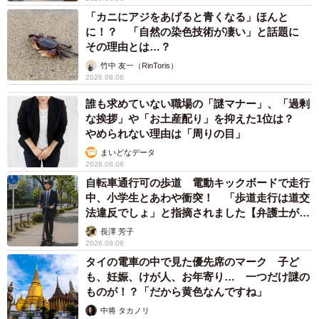
「カニにアジをあげると青くなる」ほんと
に！？ 「自然の染色技術が凄い」と話題に
その理由とは…？
竹中 友一（RinToris）
2026.08.06
誰も求めていない職場の「謎マナー」、「過剰
な挨拶」や「お土産配り」を抑えた1位は？
やめられない理由は「周りの目」
まいどなデータ
2026.08.06
自転車通行可の歩道 電動キックボードで走行
中、小学生とあわや衝突！ 「歩道走行は道交
法違反でしょ」と指摘されました【弁護士が解
説】
長澤 芳子
2026.08.06
タイの電車の中で見た優先席のマーク 子ど
も、妊娠、けが人、お年寄り… 一つだけ謎の
ものが！？「だから黄色なんですね」
中将 タカノリ