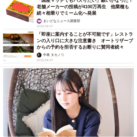
「国産マッチでもバズりたい」願いかなった！
老舗メーカーの投稿が4100万再生 他業種も
続々相乗りでミーム化へ発展
まいどなニュース調査部
2026.08.07
「即座に案内することが不可能です」レストラ
ンの入り口に大きな注意書き オートリザーブ
からの予約を拒否するお断りに賛同者続々
中将 タカノリ
2026.08.07