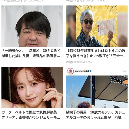
PR(合同会社デジタルファーム )
PR(合同会社デジタルファーム )
「一瞬誰かと…」彦摩呂、30キロ近く
【昭和43年以前生まれはロト６この数
減量した姿に反響 既製品の防護服が
字を買うべき】6つの数字が「完全一
着られると...
致」する方...
PR(株式会社MURA)
ガーターベルトで際立つ妖艶脚線美
紗栄子の長男 18歳のモデル、カジュ
フリーアナ森香澄がランジェリーモデ
アルコーデのおしゃれ近影が「両親の
ルに ｢PE...
いいとこ取...